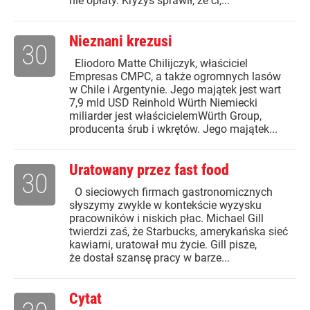
nie opłaty. Kryzys sprawił, że ci,...
Nieznani krezusi
30
Eliodoro Matte Chilijczyk, właściciel
Empresas CMPC, a także ogromnych lasów
w Chile i Argentynie. Jego majątek jest wart
7,9 mld USD Reinhold Würth Niemiecki
miliarder jest właścicielemWürth Group,
producenta śrub i wkrętów. Jego majątek...
Uratowany przez fast food
30
O sieciowych firmach gastronomicznych
słyszymy zwykle w kontekście wyzysku
pracowników i niskich płac. Michael Gill
twierdzi zaś, że Starbucks, amerykańska sieć
kawiarni, uratował mu życie. Gill pisze,
że dostał szansę pracy w barze...
Cytat