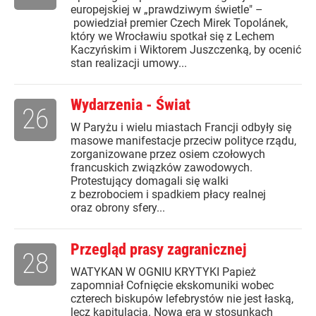
europejskiej w „prawdziwym świetle" –
powiedział premier Czech Mirek Topolánek,
który we Wrocławiu spotkał się z Lechem
Kaczyńskim i Wiktorem Juszczenką, by ocenić
stan realizacji umowy...
Wydarzenia - Świat
26
W Paryżu i wielu miastach Francji odbyły się
masowe manifestacje przeciw polityce rządu,
zorganizowane przez osiem czołowych
francuskich związków zawodowych.
Protestujący domagali się walki
z bezrobociem i spadkiem płacy realnej
oraz obrony sfery...
Przegląd prasy zagranicznej
28
WATYKAN W OGNIU KRYTYKI Papież
zapomniał Cofnięcie ekskomuniki wobec
czterech biskupów lefebrystów nie jest łaską,
lecz kapitulacją. Nowa era w stosunkach