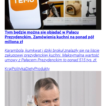
Tym będzie można się objadać w Pałacu
Prezydenckim. Zamówienia kuchni na ponad pół
miliona zł
Karambola, kumkwat i dziki brokuł znalazły się na liście
zakupowej prezydenckiej kuchni. Maksymalna wartość
umowy z Pałacem Prezydenckim to ponad 515 tys. zł.
Kraj
Polityka
Diety
Produkty