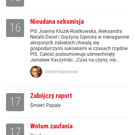
Nieudana seksmisja
16
PiS Joanna Kluzik-Rostkowska, Aleksandra
Natalli-Świat i Grażyna Gęsicka w nienagannie
skrojonych żakietach chwalą się
gospodarczymi sukcesami w czasach rządów
PiS. Całość podsumowuje uśmiechnięty
Jarosław Kaczyński. „Czas na czyny, nie...
Norbert Maliszewski
Zabójczy raport
17
Śmierć Papały
Wotum zaufania
17