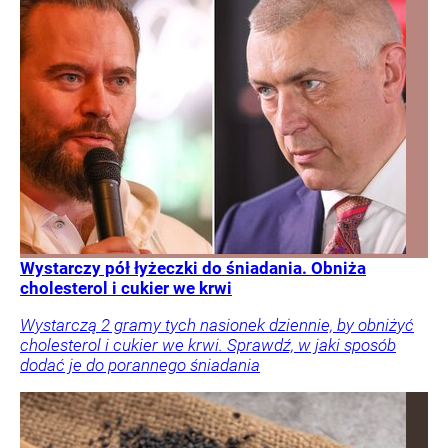
Wystarczy pół łyżeczki do śniadania. Obniża
cholesterol i cukier we krwi
Wystarczą 2 gramy tych nasionek dziennie, by obniżyć
cholesterol i cukier we krwi. Sprawdź, w jaki sposób
dodać je do porannego śniadania