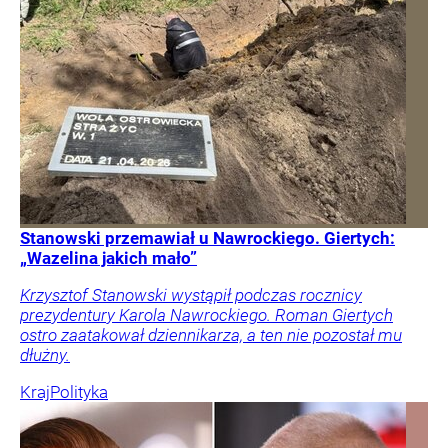
Stanowski przemawiał u Nawrockiego. Giertych:
„Wazelina jakich mało”
Krzysztof Stanowski wystąpił podczas rocznicy
prezydentury Karola Nawrockiego. Roman Giertych
ostro zaatakował dziennikarza, a ten nie pozostał mu
dłużny.
Kraj
Polityka