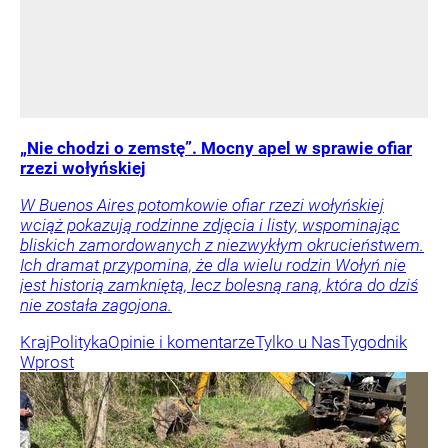
„Nie chodzi o zemstę”. Mocny apel w sprawie ofiar
rzezi wołyńskiej
W Buenos Aires potomkowie ofiar rzezi wołyńskiej
wciąż pokazują rodzinne zdjęcia i listy, wspominając
bliskich zamordowanych z niezwykłym okrucieństwem.
Ich dramat przypomina, że dla wielu rodzin Wołyń nie
jest historią zamkniętą, lecz bolesną raną, która do dziś
nie została zagojona.
Kraj
Polityka
Opinie i komentarze
Tylko u Nas
Tygodnik
Wprost