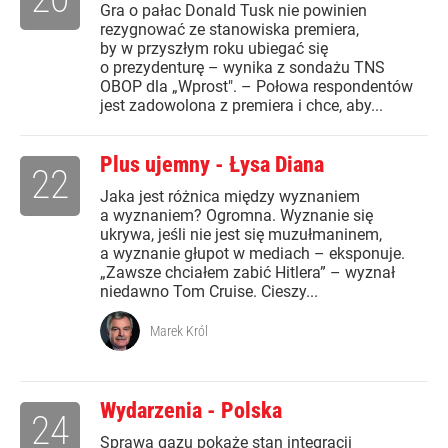
Gra o pałac Donald Tusk nie powinien
rezygnować ze stanowiska premiera,
by w przyszłym roku ubiegać się
o prezydenturę – wynika z sondażu TNS
OBOP dla „Wprost". – Połowa respondentów
jest zadowolona z premiera i chce, aby...
Plus ujemny - Łysa Diana
22
Jaka jest różnica między wyznaniem
a wyznaniem? Ogromna. Wyznanie się
ukrywa, jeśli nie jest się muzułmaninem,
a wyznanie głupot w mediach – eksponuje.
„Zawsze chciałem zabić Hitlera” – wyznał
niedawno Tom Cruise. Cieszy...
Marek Król
Wydarzenia - Polska
24
Sprawa gazu pokaże stan integracji