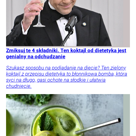
Zmiksuj te 4 składniki. Ten koktajl od dietetyka jest
genialny na odchudzanie
Szukasz sposobu na podjadanie na diecie? Ten zielony
koktajl z przepisu dietetyka to błonnikowa bomba, która
syci na długo, gasi ochotę na słodkie i ułatwia
chudnięcie.