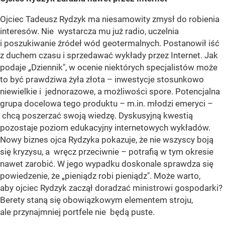
Ojciec Tadeusz Rydzyk ma niesamowity zmysł do robienia
interesów. Nie wystarcza mu już radio, uczelnia
i poszukiwanie źródeł wód geotermalnych. Postanowił iść
z duchem czasu i sprzedawać wykłady przez Internet. Jak
podaje „Dziennik", w ocenie niektórych specjalistów może
to być prawdziwa żyła złota – inwestycje stosunkowo
niewielkie i jednorazowe, a możliwości spore. Potencjalna
grupa docelowa tego produktu – m.in. młodzi emeryci –
chcą poszerzać swoją wiedzę. Dyskusyjną kwestią
pozostaje poziom edukacyjny internetowych wykładów.
Nowy biznes ojca Rydzyka pokazuje, że nie wszyscy boją
się kryzysu, a wręcz przeciwnie – potrafią w tym okresie
nawet zarobić. W jego wypadku doskonale sprawdza się
powiedzenie, że „pieniądz robi pieniądz". Może warto,
aby ojciec Rydzyk zaczął doradzać ministrowi gospodarki?
Berety staną się obowiązkowym elementem stroju,
ale przynajmniej portfele nie będą puste.