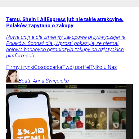
Temu, Shein i AliExpress już nie takie atrakcyjne.
Polaków zapytano o zakupy
Nowe unijne cła zmieniły zakupowe przyzwyczajenia
Polaków. Sondaż dla „Wprost” pokazuje, że niemal
połowa badanych ograniczyła zakupy na azjatyckich
platformach.
Firmy i rynki
Gospodarka
Twój portfel
Tylko u Nas
Beata Anna
Święcicka