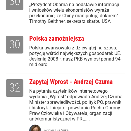
30
„Prezydent Obama na podstawie informacji
i wniosków wielu ekonomistów wyraża
przekonanie, że Chiny manipulują dolarem"
Timothy Geithner, sekretarz skarbu USA
Polska zamożniejsza
30
Polska awansowała z dziewiątej na szóstą
pozycję wśród największych gospodarek UE.
Jesienią 2008 r. nasz PKB wyniósł ponad 94
mld euro.
Zapytaj Wprost - Andrzej Czuma
32
Na pytania czytelników internetowego
wydania „Wprost" odpowiada Andrzej Czuma.
Minister sprawiedliwości, polityk PO, prawnik
i historyk. Inicjator powstania Ruchu Obrony
Praw Człowieka i Obywatela, organizacji
antykomunistycznej w PRL....
Agnieszka Sijka