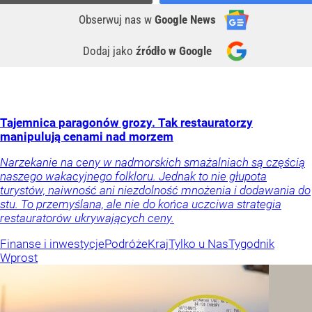
Obserwuj nas
w
Google News
Dodaj jako
źródło w Google
Tajemnica paragonów grozy. Tak restauratorzy
manipulują cenami nad morzem
Narzekanie na ceny w nadmorskich smażalniach są częścią
naszego wakacyjnego folkloru. Jednak to nie głupota
turystów, naiwność ani niezdolność mnożenia i dodawania do
stu. To przemyślana, ale nie do końca uczciwa strategia
restauratorów ukrywających ceny.
Finanse i inwestycje
Podróże
Kraj
Tylko u Nas
Tygodnik
Wprost