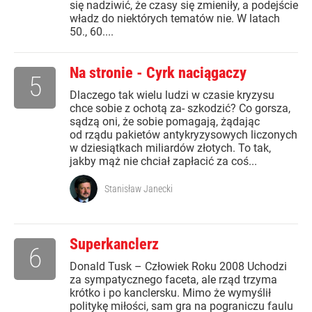
się nadziwić, że czasy się zmieniły, a podejście
władz do niektórych tematów nie. W latach
50., 60....
Na stronie - Cyrk naciągaczy
5
Dlaczego tak wielu ludzi w czasie kryzysu
chce sobie z ochotą za- szkodzić? Co gorsza,
sądzą oni, że sobie pomagają, żądając
od rządu pakietów antykryzysowych liczonych
w dziesiątkach miliardów złotych. To tak,
jakby mąż nie chciał zapłacić za coś...
Stanisław Janecki
Superkanclerz
6
Donald Tusk – Człowiek Roku 2008 Uchodzi
za sympatycznego faceta, ale rząd trzyma
krótko i po kanclersku. Mimo że wymyślił
politykę miłości, sam gra na pograniczu faulu