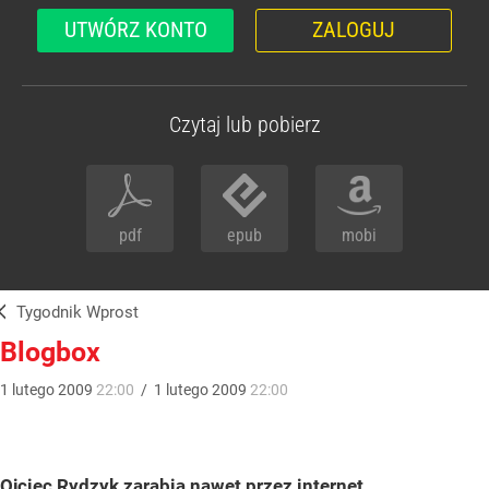
UTWÓRZ KONTO
ZALOGUJ
Czytaj lub pobierz
pdf
epub
mobi
Tygodnik Wprost
Blogbox
1
lutego
2009
22:00
/
1
lutego
2009
22:00
Ojciec Rydzyk zarabia nawet przez internet