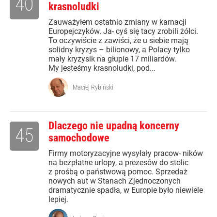
40
krasnoludki
Zauważyłem ostatnio zmiany w karnacji
Europejczyków. Ja- cyś się tacy zrobili żółci.
To oczywiście z zawiści, że u siebie mają
solidny kryzys – bilionowy, a Polacy tylko
mały kryzysik na głupie 17 miliardów.
My jesteśmy krasnoludki, pod...
Maciej Rybiński
Dlaczego nie upadną koncerny
45
samochodowe
Firmy motoryzacyjne wysyłały pracow- ników
na bezpłatne urlopy, a prezesów do stolic
z prośbą o państwową pomoc. Sprzedaż
nowych aut w Stanach Zjednoczonych
dramatycznie spadła, w Europie było niewiele
lepiej.