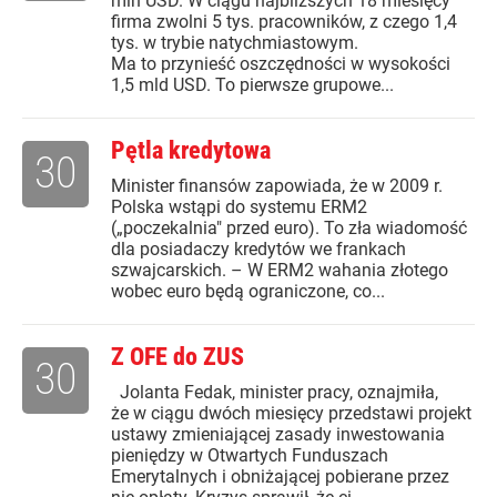
mln USD. W ciągu najbliższych 18 miesięcy
firma zwolni 5 tys. pracowników, z czego 1,4
tys. w trybie natychmiastowym.
Ma to przynieść oszczędności w wysokości
1,5 mld USD. To pierwsze grupowe...
Pętla kredytowa
30
Minister finansów zapowiada, że w 2009 r.
Polska wstąpi do systemu ERM2
(„poczekalnia" przed euro). To zła wiadomość
dla posiadaczy kredytów we frankach
szwajcarskich. – W ERM2 wahania złotego
wobec euro będą ograniczone, co...
Z OFE do ZUS
30
Jolanta Fedak, minister pracy, oznajmiła,
że w ciągu dwóch miesięcy przedstawi projekt
ustawy zmieniającej zasady inwestowania
pieniędzy w Otwartych Funduszach
Emerytalnych i obniżającej pobierane przez