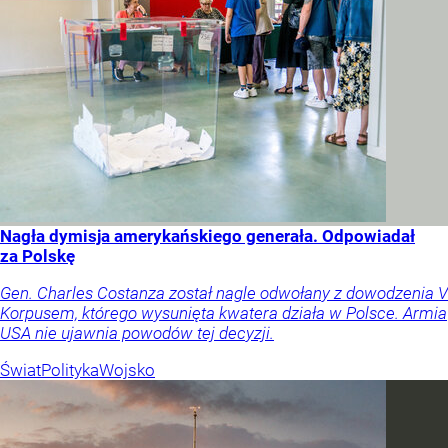
Nagła dymisja amerykańskiego generała. Odpowiadał
za Polskę
Gen. Charles Costanza został nagle odwołany z dowodzenia V
Korpusem, którego wysunięta kwatera działa w Polsce. Armia
USA nie ujawnia powodów tej decyzji.
Świat
Polityka
Wojsko