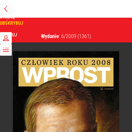
PRZEJDŹ
NA
WPROST
STRONĘ
GŁÓWNĄ
UBSKRYBUJ
Tygodnik Wprost
ZALOGUJ
Wydanie
: 6/2009
(1361)
MENU