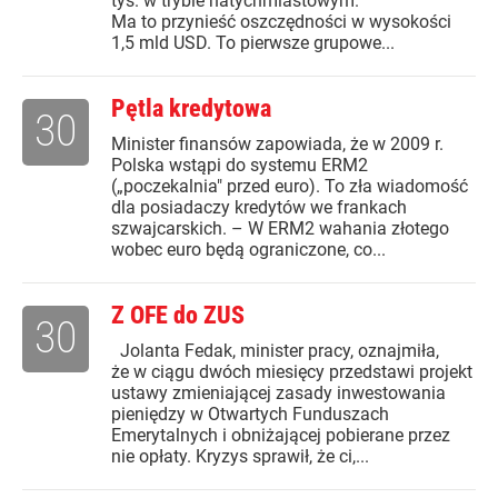
tys. w trybie natychmiastowym.
Ma to przynieść oszczędności w wysokości
1,5 mld USD. To pierwsze grupowe...
Pętla kredytowa
30
Minister finansów zapowiada, że w 2009 r.
Polska wstąpi do systemu ERM2
(„poczekalnia" przed euro). To zła wiadomość
dla posiadaczy kredytów we frankach
szwajcarskich. – W ERM2 wahania złotego
wobec euro będą ograniczone, co...
Z OFE do ZUS
30
Jolanta Fedak, minister pracy, oznajmiła,
że w ciągu dwóch miesięcy przedstawi projekt
ustawy zmieniającej zasady inwestowania
pieniędzy w Otwartych Funduszach
Emerytalnych i obniżającej pobierane przez
nie opłaty. Kryzys sprawił, że ci,...