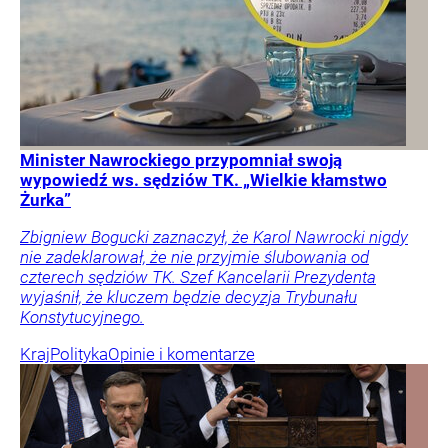
Minister Nawrockiego przypomniał swoją
wypowiedź ws. sędziów TK. „Wielkie kłamstwo
Żurka”
Zbigniew Bogucki zaznaczył, że Karol Nawrocki nigdy
nie zadeklarował, że nie przyjmie ślubowania od
czterech sędziów TK. Szef Kancelarii Prezydenta
wyjaśnił, że kluczem będzie decyzja Trybunału
Konstytucyjnego.
Kraj
Polityka
Opinie i komentarze