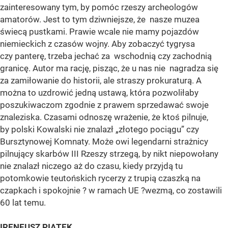
zainteresowany tym, by pomóc rzeszy archeologów
amatorów. Jest to tym dziwniejsze, że nasze muzea
świecą pustkami. Prawie wcale nie mamy pojazdów
niemieckich z czasów wojny. Aby zobaczyć tygrysa
czy panterę, trzeba jechać za wschodnią czy zachodnią
granicę. Autor ma rację, pisząc, że u nas nie nagradza się
za zamiłowanie do historii, ale straszy prokuraturą. A
można to uzdrowić jedną ustawą, która pozwoliłaby
poszukiwaczom zgodnie z prawem sprzedawać swoje
znaleziska. Czasami odnoszę wrażenie, że ktoś pilnuje,
by polski Kowalski nie znalazł „złotego pociągu” czy
Bursztynowej Komnaty. Może owi legendarni strażnicy
pilnujący skarbów III Rzeszy strzegą, by nikt niepowołany
nie znalazł niczego aż do czasu, kiedy przyjdą tu
potomkowie teutońskich rycerzy z trupią czaszką na
czapkach i spokojnie ? w ramach UE ?wezmą, co zostawili
60 lat temu.
IRENEUSZ PIĄTEK