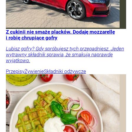
Z cukinii nie smażę placków. Dodaję mozzarellę
i robię chrupiące gofry
Lubisz gofry? Gdy spróbujesz tych przepadniesz. Jeden
wytrawny składnik sprawia, że smakują naprawdę
wyjątkowo.
Przepisy
Żywienie
Składniki odżywcze