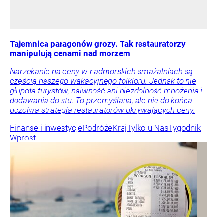
Tajemnica paragonów grozy. Tak restauratorzy
manipulują cenami nad morzem
Narzekanie na ceny w nadmorskich smażalniach są
częścią naszego wakacyjnego folkloru. Jednak to nie
głupota turystów, naiwność ani niezdolność mnożenia i
dodawania do stu. To przemyślana, ale nie do końca
uczciwa strategia restauratorów ukrywających ceny.
Finanse i inwestycje
Podróże
Kraj
Tylko u Nas
Tygodnik
Wprost