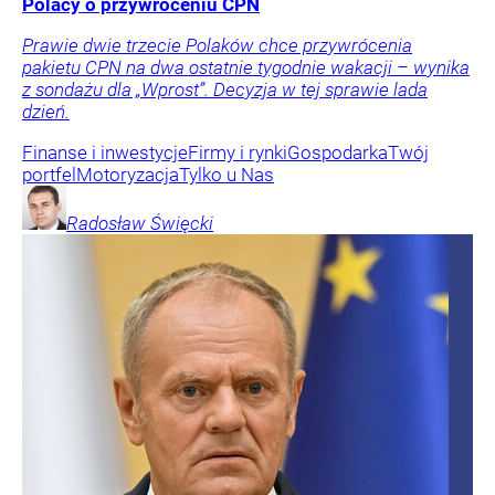
Polacy o przywróceniu CPN
Prawie dwie trzecie Polaków chce przywrócenia
pakietu CPN na dwa ostatnie tygodnie wakacji – wynika
z sondażu dla „Wprost”. Decyzja w tej sprawie lada
dzień.
Finanse i inwestycje
Firmy i rynki
Gospodarka
Twój
portfel
Motoryzacja
Tylko u Nas
Radosław
Święcki