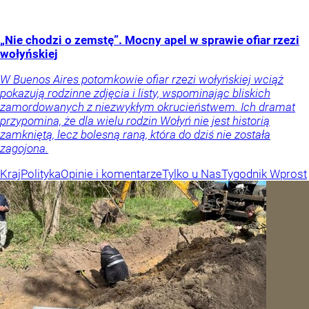
„Nie chodzi o zemstę”. Mocny apel w sprawie ofiar rzezi
wołyńskiej
W Buenos Aires potomkowie ofiar rzezi wołyńskiej wciąż
pokazują rodzinne zdjęcia i listy, wspominając bliskich
zamordowanych z niezwykłym okrucieństwem. Ich dramat
przypomina, że dla wielu rodzin Wołyń nie jest historią
zamkniętą, lecz bolesną raną, która do dziś nie została
zagojona.
Kraj
Polityka
Opinie i komentarze
Tylko u Nas
Tygodnik Wprost