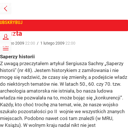
PRZEJDŹ
NA
WPROST
STRONĘ
GŁÓWNĄ
UBSKRYBUJ
Tygodnik Wprost
Poczta
ZALOGUJ
1
lutego
2009
22:00
/
1
lutego
2009
22:00
MENU
Saperzy historii
Z uwagą przeczytałem artykuł Sergiusza Sachny „Saperzy
historii" (nr 48). Jestem historykiem z zamiłowania i nie
mogę się nadziwić, że czasy się zmieniły, a podejście władz
do niektórych tematów nie. W latach 50., 60. czy 70. tzw.
archeologia amatorska nie istniała, bo nasza ludowa
władza nie pozwalała na to, może bojąc się „konkurencji”.
Każdy, kto choć trochę zna temat, wie, że nasze wojsko
szukało pozostałości po II wojnie we wszystkich znanych
miejscach. Podobno nawet coś tam znaleźli (w MRU,
w Książu). W wolnym kraju nadal nikt nie jest