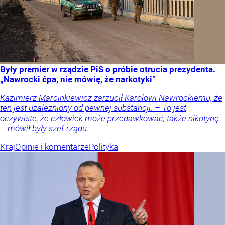
Były premier w rządzie PiS o próbie otrucia prezydenta.
„Nawrocki ćpa, nie mówię, że narkotyki”
Kazimierz Marcinkiewicz zarzucił Karolowi Nawrockiemu, że
ten jest uzależniony od pewnej substancji. – To jest
oczywiste, że człowiek może przedawkować, także nikotynę
– mówił były szef rządu.
Kraj
Opinie i komentarze
Polityka