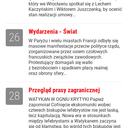
który we Wrocławiu spotkał się z Lechem
Kaczyńskim i Wiktorem Juszczenką, by ocenić
stan realizacji umowy...
Wydarzenia - Świat
26
W Paryżu i wielu miastach Francji odbyły się
masowe manifestacje przeciw polityce rządu,
zorganizowane przez osiem czołowych
francuskich związków zawodowych.
Protestujący domagali się walki
z bezrobociem i spadkiem płacy realnej
oraz obrony sfery...
Przegląd prasy zagranicznej
28
WATYKAN W OGNIU KRYTYKI Papież
zapomniał Cofnięcie ekskomuniki wobec
czterech biskupów lefebrystów nie jest łaską,
lecz kapitulacją. Nowa era w stosunkach
między lefebrystami a Watykanem zaczyna
się od kłamstwa, bo wśród tych biskupów jest