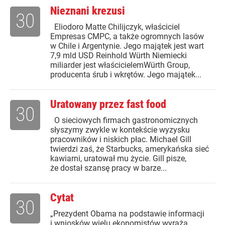
Nieznani krezusi
30
Eliodoro Matte Chilijczyk, właściciel
Empresas CMPC, a także ogromnych lasów
w Chile i Argentynie. Jego majątek jest wart
7,9 mld USD Reinhold Würth Niemiecki
miliarder jest właścicielemWürth Group,
producenta śrub i wkrętów. Jego majątek...
Uratowany przez fast food
30
O sieciowych firmach gastronomicznych
słyszymy zwykle w kontekście wyzysku
pracowników i niskich płac. Michael Gill
twierdzi zaś, że Starbucks, amerykańska sieć
kawiarni, uratował mu życie. Gill pisze,
że dostał szansę pracy w barze...
Cytat
30
„Prezydent Obama na podstawie informacji
i wniosków wielu ekonomistów wyraża