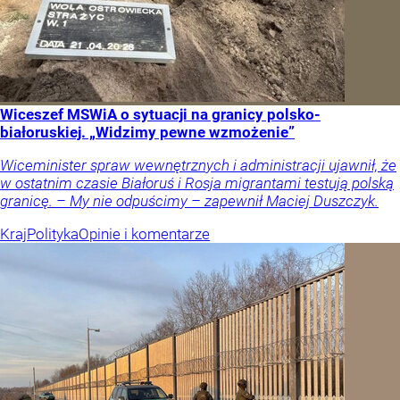
Wiceszef MSWiA o sytuacji na granicy polsko-
białoruskiej. „Widzimy pewne wzmożenie”
Wiceminister spraw wewnętrznych i administracji ujawnił, że
w ostatnim czasie Białoruś i Rosja migrantami testują polską
granicę. – My nie odpuścimy – zapewnił Maciej Duszczyk.
Kraj
Polityka
Opinie i komentarze