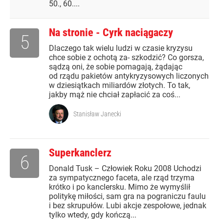
50., 60....
Na stronie - Cyrk naciągaczy
5
Dlaczego tak wielu ludzi w czasie kryzysu
chce sobie z ochotą za- szkodzić? Co gorsza,
sądzą oni, że sobie pomagają, żądając
od rządu pakietów antykryzysowych liczonych
w dziesiątkach miliardów złotych. To tak,
jakby mąż nie chciał zapłacić za coś...
Stanisław Janecki
Superkanclerz
6
Donald Tusk – Człowiek Roku 2008 Uchodzi
za sympatycznego faceta, ale rząd trzyma
krótko i po kanclersku. Mimo że wymyślił
politykę miłości, sam gra na pograniczu faulu
i bez skrupułów. Lubi akcje zespołowe, jednak
tylko wtedy, gdy kończą...