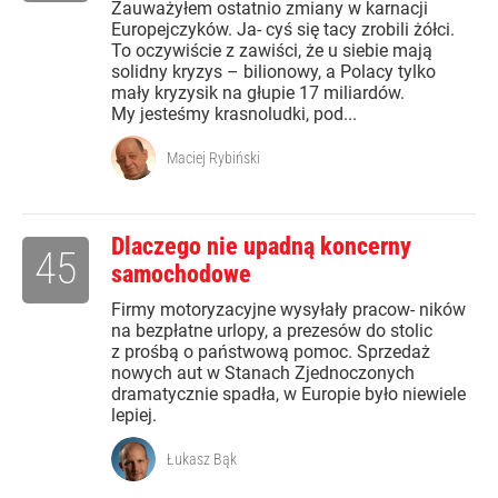
Zauważyłem ostatnio zmiany w karnacji
Europejczyków. Ja- cyś się tacy zrobili żółci.
To oczywiście z zawiści, że u siebie mają
solidny kryzys – bilionowy, a Polacy tylko
mały kryzysik na głupie 17 miliardów.
My jesteśmy krasnoludki, pod...
Maciej Rybiński
Dlaczego nie upadną koncerny
45
samochodowe
Firmy motoryzacyjne wysyłały pracow- ników
na bezpłatne urlopy, a prezesów do stolic
z prośbą o państwową pomoc. Sprzedaż
nowych aut w Stanach Zjednoczonych
dramatycznie spadła, w Europie było niewiele
lepiej.
Łukasz Bąk