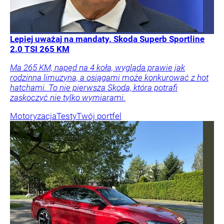
Lepiej uważaj na mandaty. Skoda Superb Sportline
2.0 TSI 265 KM
Ma 265 KM, napęd na 4 koła, wygląda prawie jak
rodzinna limuzyna, a osiągami może konkurować z hot
hatchami. To nie pierwsza Skoda, która potrafi
zaskoczyć nie tylko wymiarami.
Motoryzacja
Testy
Twój portfel