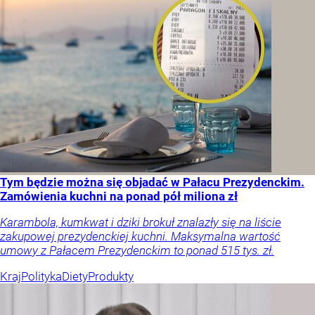
Tym będzie można się objadać w Pałacu Prezydenckim.
Zamówienia kuchni na ponad pół miliona zł
Karambola, kumkwat i dziki brokuł znalazły się na liście
zakupowej prezydenckiej kuchni. Maksymalna wartość
umowy z Pałacem Prezydenckim to ponad 515 tys. zł.
Kraj
Polityka
Diety
Produkty