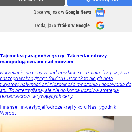
Obserwuj nas
w
Google News
Dodaj jako
źródło w Google
Tajemnica paragonów grozy. Tak restauratorzy
manipulują cenami nad morzem
Narzekanie na ceny w nadmorskich smażalniach są częścią
naszego wakacyjnego folkloru. Jednak to nie głupota
turystów, naiwność ani niezdolność mnożenia i dodawania do
stu. To przemyślana, ale nie do końca uczciwa strategia
restauratorów ukrywających ceny.
Finanse i inwestycje
Podróże
Kraj
Tylko u Nas
Tygodnik
Wprost