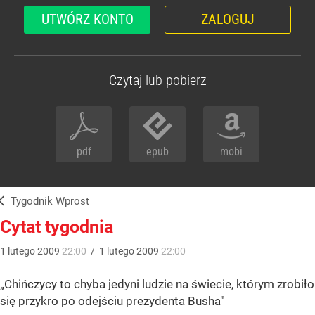
UTWÓRZ KONTO
ZALOGUJ
Czytaj lub pobierz
pdf
epub
mobi
Tygodnik Wprost
Cytat tygodnia
1
lutego
2009
22:00
/
1
lutego
2009
22:00
„Chińczycy to chyba jedyni ludzie na świecie, którym zrobiło
się przykro po odejściu prezydenta Busha"