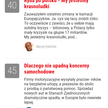
Ryba po polsku - My jesteśmy
40
krasnoludki
Zauważyłem ostatnio zmiany w karnacji
Europejczyków. Ja- cyś się tacy zrobili żółci.
To oczywiście z zawiści, że u siebie mają
solidny kryzys – bilionowy, a Polacy tylko
mały kryzysik na głupie 17 miliardów.
My jesteśmy krasnoludki, pod...
Maciej Rybiński
Dlaczego nie upadną koncerny
45
samochodowe
Firmy motoryzacyjne wysyłały pracow- ników
na bezpłatne urlopy, a prezesów do stolic
z prośbą o państwową pomoc. Sprzedaż
nowych aut w Stanach Zjednoczonych
dramatycznie spadła, w Europie było niewiele
lepiej.