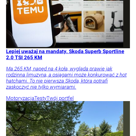
Lepiej uważaj na mandaty. Skoda Superb Sportline
2.0 TSI 265 KM
Ma 265 KM, napęd na 4 koła, wygląda prawie jak
rodzinna limuzyna, a osiągami może konkurować z hot
hatchami. To nie pierwsza Skoda, która potrafi
zaskoczyć nie tylko wymiarami.
Motoryzacja
Testy
Twój portfel