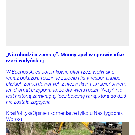
„Nie chodzi o zemstę”. Mocny apel w sprawie ofiar
rzezi wołyńskiej
W Buenos Aires potomkowie ofiar rzezi wołyńskiej
wciąż pokazują rodzinne zdjęcia i listy, wspominając
bliskich zamordowanych z niezwykłym okrucieństwem.
Ich dramat przypomina, że dla wielu rodzin Wołyń nie
jest historią zamkniętą, lecz bolesną raną, która do dziś
nie została zagojona.
Kraj
Polityka
Opinie i komentarze
Tylko u Nas
Tygodnik
Wprost