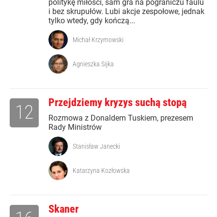
politykę miłości, sam gra na pograniczu faulu
i bez skrupułów. Lubi akcje zespołowe, jednak
tylko wtedy, gdy kończą...
Michał Krzymowski
Agnieszka Sijka
Przejdziemy kryzys suchą stopą
12
Rozmowa z Donaldem Tuskiem, prezesem
Rady Ministrów
Stanisław Janecki
Katarzyna Kozłowska
Skaner