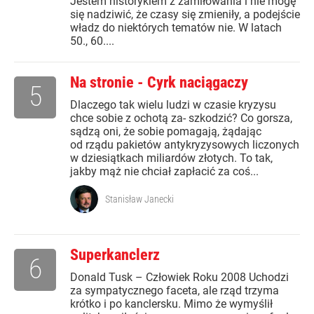
Jestem historykiem z zamiłowania i nie mogę
się nadziwić, że czasy się zmieniły, a podejście
władz do niektórych tematów nie. W latach
50., 60....
Na stronie - Cyrk naciągaczy
5
Dlaczego tak wielu ludzi w czasie kryzysu
chce sobie z ochotą za- szkodzić? Co gorsza,
sądzą oni, że sobie pomagają, żądając
od rządu pakietów antykryzysowych liczonych
w dziesiątkach miliardów złotych. To tak,
jakby mąż nie chciał zapłacić za coś...
Stanisław Janecki
Superkanclerz
6
Donald Tusk – Człowiek Roku 2008 Uchodzi
za sympatycznego faceta, ale rząd trzyma
krótko i po kanclersku. Mimo że wymyślił