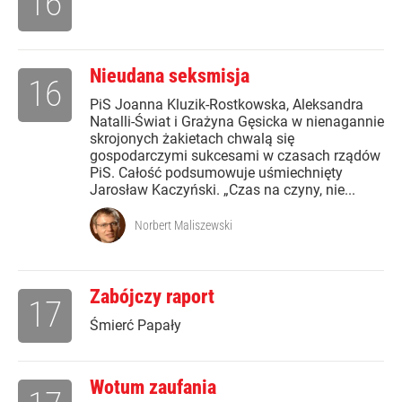
16
Nieudana seksmisja
16
PiS Joanna Kluzik-Rostkowska, Aleksandra
Natalli-Świat i Grażyna Gęsicka w nienagannie
skrojonych żakietach chwalą się
gospodarczymi sukcesami w czasach rządów
PiS. Całość podsumowuje uśmiechnięty
Jarosław Kaczyński. „Czas na czyny, nie...
Norbert Maliszewski
Zabójczy raport
17
Śmierć Papały
Wotum zaufania