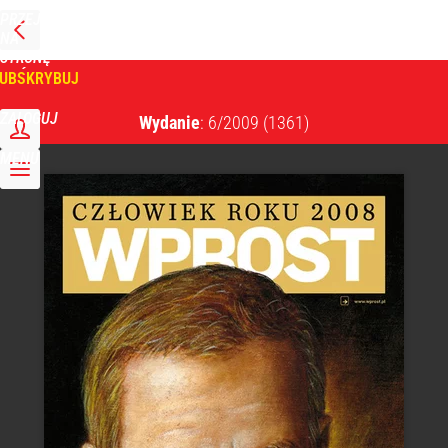
PRZEJDŹ
NA
WPROST
STRONĘ
GŁÓWNĄ
UBSKRYBUJ
Tygodnik Wprost
ZALOGUJ
Wydanie
: 6/2009
(1361)
MENU