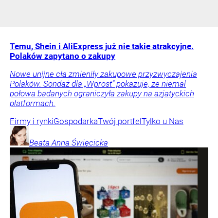
Temu, Shein i AliExpress już nie takie atrakcyjne.
Polaków zapytano o zakupy
Nowe unijne cła zmieniły zakupowe przyzwyczajenia
Polaków. Sondaż dla „Wprost” pokazuje, że niemal
połowa badanych ograniczyła zakupy na azjatyckich
platformach.
Firmy i rynki
Gospodarka
Twój portfel
Tylko u Nas
Beata Anna
Święcicka