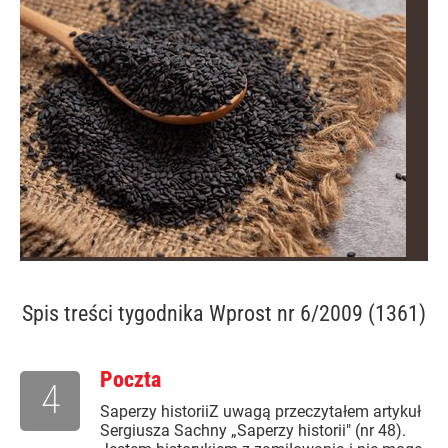
Spis treści
tygodnika Wprost nr 6/2009 (1361)
Poczta
4
Saperzy historiiZ uwagą przeczytałem artykuł
Sergiusza Sachny „Saperzy historii" (nr 48).