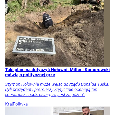
Taki plan ma dotyczyć Hołowni. Miller i Komorowski
mówią o politycznej grze
Szymon Hołownia może wejść do rządu Donalda Tuska.
Byli prezydent i premierzy krytycznie oceniają ten
scenariusz i podkreślają, że „jest za późno”.
Kraj
Polityka