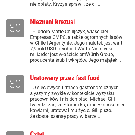
nie opłaty. Kryzys sprawił, że ci,...
Nieznani krezusi
30
Eliodoro Matte Chilijczyk, właściciel
Empresas CMPC, a także ogromnych lasów
w Chile i Argentynie. Jego majątek jest wart
7,9 mld USD Reinhold Würth Niemiecki
miliarder jest właścicielemWürth Group,
producenta śrub i wkrętów. Jego majątek...
Uratowany przez fast food
30
O sieciowych firmach gastronomicznych
słyszymy zwykle w kontekście wyzysku
pracowników i niskich płac. Michael Gill
twierdzi zaś, że Starbucks, amerykańska sieć
kawiarni, uratował mu życie. Gill pisze,
że dostał szansę pracy w barze...
Cytat