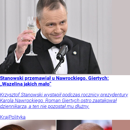
Stanowski przemawiał u Nawrockiego. Giertych:
„Wazelina jakich mało”
Krzysztof Stanowski wystąpił podczas rocznicy prezydentury
Karola Nawrockiego. Roman Giertych ostro zaatakował
dziennikarza, a ten nie pozostał mu dłużny.
Kraj
Polityka