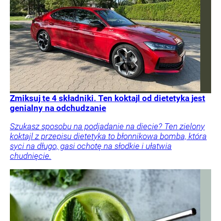
Zmiksuj te 4 składniki. Ten koktajl od dietetyka jest
genialny na odchudzanie
Szukasz sposobu na podjadanie na diecie? Ten zielony
koktajl z przepisu dietetyka to błonnikowa bomba, która
syci na długo, gasi ochotę na słodkie i ułatwia
chudnięcie.