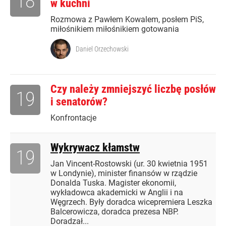
18
w kuchni
Rozmowa z Pawłem Kowalem, posłem PiS,
miłośnikiem miłośnikiem gotowania
Daniel Orzechowski
Czy należy zmniejszyć liczbę posłów
19
i senatorów?
Konfrontacje
Wykrywacz kłamstw
19
Jan Vincent-Rostowski (ur. 30 kwietnia 1951
w Londynie), minister finansów w rządzie
Donalda Tuska. Magister ekonomii,
wykładowca akademicki w Anglii i na
Węgrzech. Były doradca wicepremiera Leszka
Balcerowicza, doradca prezesa NBP.
Doradzał...