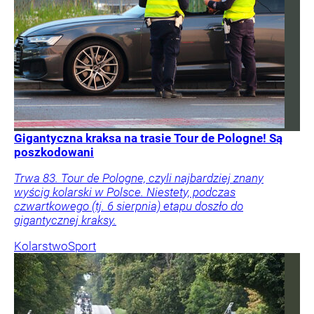
Gigantyczna kraksa na trasie Tour de Pologne! Są
poszkodowani
Trwa 83. Tour de Pologne, czyli najbardziej znany
wyścig kolarski w Polsce. Niestety, podczas
czwartkowego (tj. 6 sierpnia) etapu doszło do
gigantycznej kraksy.
Kolarstwo
Sport