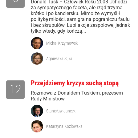
Donald Tusk – Człowiek Roku 2008 Uchodzi
za sympatycznego faceta, ale rząd trzyma
krótko i po kanclersku. Mimo że wymyślił
politykę miłości, sam gra na pograniczu faulu
i bez skrupułów. Lubi akcje zespołowe, jednak
tylko wtedy, gdy kończą...
Michał Krzymowski
Agnieszka Sijka
Przejdziemy kryzys suchą stopą
12
Rozmowa z Donaldem Tuskiem, prezesem
Rady Ministrów
Stanisław Janecki
Katarzyna Kozłowska