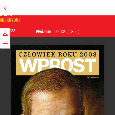
PRZEJDŹ
NA
WPROST
STRONĘ
GŁÓWNĄ
UBSKRYBUJ
Tygodnik Wprost
ZALOGUJ
Wydanie
: 6/2009
(1361)
MENU