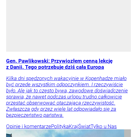
Gen. Pawlikowski: Przywiozłem cenną lekcję
z Danii. Tego potrzebuje dziś cała Europa
Kilka dni spędzonych wakacyjnie w Kopenhadze miało
być przede wszystkim odpoczynkiem. I rzeczywiście
było. Ale jak to często bywa, zawodowe doświadczenie
sprawia, że nawet podczas urlopu trudno całkowicie
przestać obserwować otaczającą rzeczywistość.
Zwłaszcza gdy przez wiele lat odpowiadało się za
bezpieczeństwo państwa.
Opinie i komentarze
Polityka
Kraj
Świat
Tylko u Nas