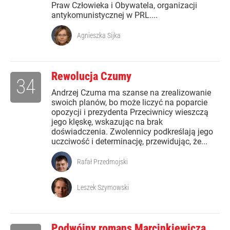
Praw Człowieka i Obywatela, organizacji
antykomunistycznej w PRL....
Agnieszka Sijka
Rewolucja Czumy
34
Andrzej Czuma ma szanse na zrealizowanie
swoich planów, bo może liczyć na poparcie
opozycji i prezydenta Przeciwnicy wieszczą
jego klęskę, wskazując na brak
doświadczenia. Zwolennicy podkreślają jego
uczciwość i determinację, przewidując, że...
Rafał Przedmojski
Leszek Szymowski
Podwójny romans Marcinkiewicza