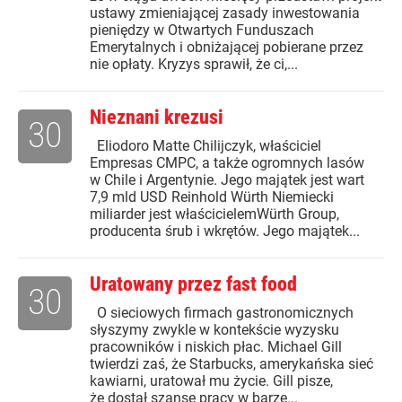
ustawy zmieniającej zasady inwestowania
pieniędzy w Otwartych Funduszach
Emerytalnych i obniżającej pobierane przez
nie opłaty. Kryzys sprawił, że ci,...
Nieznani krezusi
30
Eliodoro Matte Chilijczyk, właściciel
Empresas CMPC, a także ogromnych lasów
w Chile i Argentynie. Jego majątek jest wart
7,9 mld USD Reinhold Würth Niemiecki
miliarder jest właścicielemWürth Group,
producenta śrub i wkrętów. Jego majątek...
Uratowany przez fast food
30
O sieciowych firmach gastronomicznych
słyszymy zwykle w kontekście wyzysku
pracowników i niskich płac. Michael Gill
twierdzi zaś, że Starbucks, amerykańska sieć
kawiarni, uratował mu życie. Gill pisze,
że dostał szansę pracy w barze...