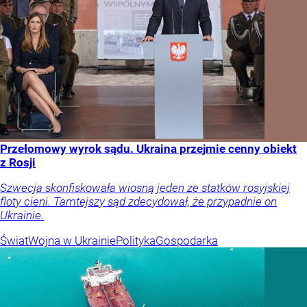
Przełomowy wyrok sądu. Ukraina przejmie cenny obiekt
z Rosji
Szwecja skonfiskowała wiosną jeden ze statków rosyjskiej
floty cieni. Tamtejszy sąd zdecydował, że przypadnie on
Ukrainie.
Świat
Wojna w Ukrainie
Polityka
Gospodarka