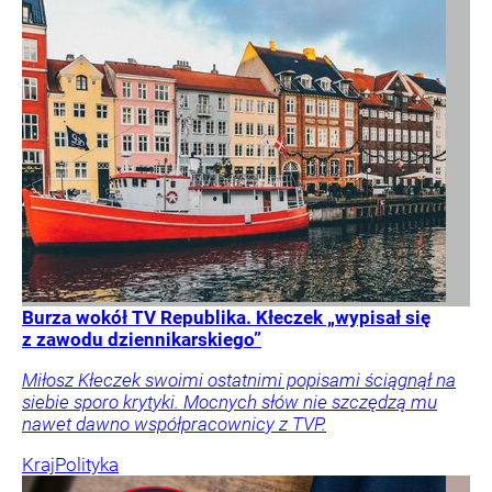
Burza wokół TV Republika. Kłeczek „wypisał się
z zawodu dziennikarskiego”
Miłosz Kłeczek swoimi ostatnimi popisami ściągnął na
siebie sporo krytyki. Mocnych słów nie szczędzą mu
nawet dawno współpracownicy z TVP.
Kraj
Polityka