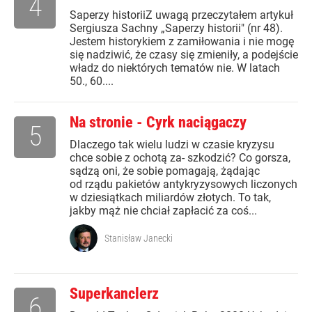
4
Saperzy historiiZ uwagą przeczytałem artykuł
Sergiusza Sachny „Saperzy historii" (nr 48).
Jestem historykiem z zamiłowania i nie mogę
się nadziwić, że czasy się zmieniły, a podejście
władz do niektórych tematów nie. W latach
50., 60....
Na stronie - Cyrk naciągaczy
5
Dlaczego tak wielu ludzi w czasie kryzysu
chce sobie z ochotą za- szkodzić? Co gorsza,
sądzą oni, że sobie pomagają, żądając
od rządu pakietów antykryzysowych liczonych
w dziesiątkach miliardów złotych. To tak,
jakby mąż nie chciał zapłacić za coś...
Stanisław Janecki
Superkanclerz
6