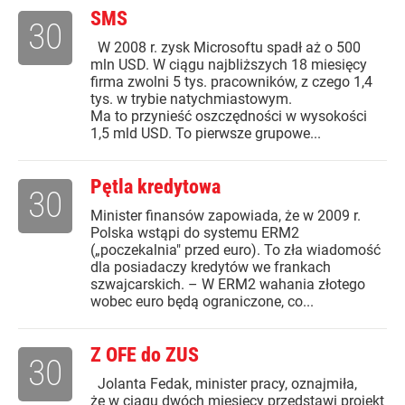
SMS
30
W 2008 r. zysk Microsoftu spadł aż o 500
mln USD. W ciągu najbliższych 18 miesięcy
firma zwolni 5 tys. pracowników, z czego 1,4
tys. w trybie natychmiastowym.
Ma to przynieść oszczędności w wysokości
1,5 mld USD. To pierwsze grupowe...
Pętla kredytowa
30
Minister finansów zapowiada, że w 2009 r.
Polska wstąpi do systemu ERM2
(„poczekalnia" przed euro). To zła wiadomość
dla posiadaczy kredytów we frankach
szwajcarskich. – W ERM2 wahania złotego
wobec euro będą ograniczone, co...
Z OFE do ZUS
30
Jolanta Fedak, minister pracy, oznajmiła,
że w ciągu dwóch miesięcy przedstawi projekt