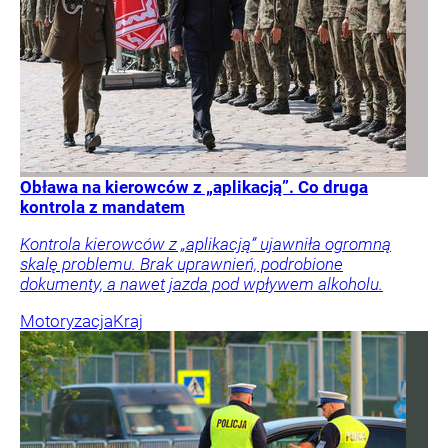
Obława na kierowców z „aplikacją”. Co druga
kontrola z mandatem
Kontrola kierowców z „aplikacją” ujawniła ogromną
skalę problemu. Brak uprawnień, podrobione
dokumenty, a nawet jazda pod wpływem alkoholu.
Motoryzacja
Kraj