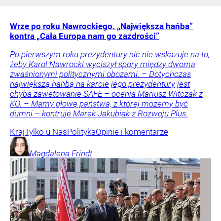
Wrze po roku Nawrockiego. „Największa hańba”
kontra „Cała Europa nam go zazdrości”
Po pierwszym roku prezydentury nic nie wskazuje na to,
żeby Karol Nawrocki wyciszył spory między dwoma
zwaśnionymi politycznymi obozami. – Dotychczas
największą hańbą na karcie jego prezydentury jest
chyba zawetowanie SAFE – ocenia Mariusz Witczak z
KO. – Mamy głowę państwa, z której możemy być
dumni – kontruje Marek Jakubiak z Rozwoju Plus.
Kraj
Tylko u Nas
Polityka
Opinie i komentarze
Magdalena
Frindt