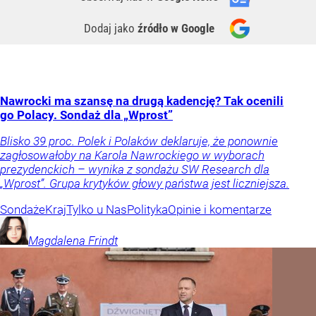
Dodaj jako
źródło w Google
Nawrocki ma szansę na drugą kadencję? Tak ocenili
go Polacy. Sondaż dla „Wprost”
Blisko 39 proc. Polek i Polaków deklaruje, że ponownie
zagłosowałoby na Karola Nawrockiego w wyborach
prezydenckich – wynika z sondażu SW Research dla
„Wprost”. Grupa krytyków głowy państwa jest liczniejsza.
Sondaże
Kraj
Tylko u Nas
Polityka
Opinie i komentarze
Magdalena
Frindt