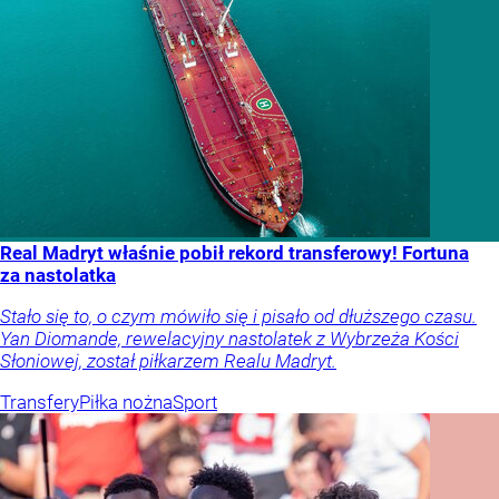
Real Madryt właśnie pobił rekord transferowy! Fortuna
za nastolatka
Stało się to, o czym mówiło się i pisało od dłuższego czasu.
Yan Diomande, rewelacyjny nastolatek z Wybrzeża Kości
Słoniowej, został piłkarzem Realu Madryt.
Transfery
Piłka nożna
Sport