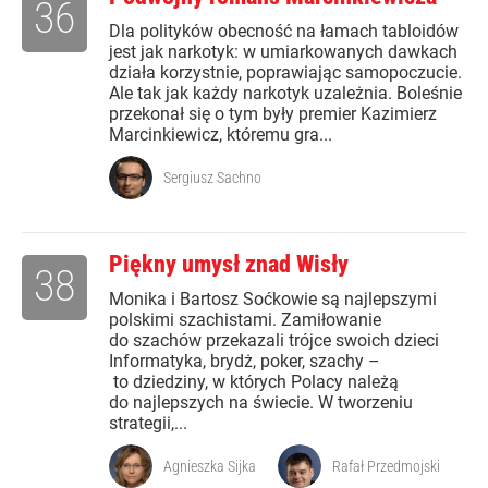
36
Dla polityków obecność na łamach tabloidów
jest jak narkotyk: w umiarkowanych dawkach
działa korzystnie, poprawiając samopoczucie.
Ale tak jak każdy narkotyk uzależnia. Boleśnie
przekonał się o tym były premier Kazimierz
Marcinkiewicz, któremu gra...
Sergiusz Sachno
Piękny umysł znad Wisły
38
Monika i Bartosz Soćkowie są najlepszymi
polskimi szachistami. Zamiłowanie
do szachów przekazali trójce swoich dzieci
Informatyka, brydż, poker, szachy –
to dziedziny, w których Polacy należą
do najlepszych na świecie. W tworzeniu
strategii,...
Agnieszka Sijka
Rafał Przedmojski