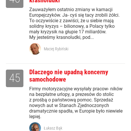
krasnoludki
Zauważyłem ostatnio zmiany w karnacji
Europejczyków. Ja- cyś się tacy zrobili żółci.
To oczywiście z zawiści, że u siebie mają
solidny kryzys – bilionowy, a Polacy tylko
mały kryzysik na głupie 17 miliardów.
My jesteśmy krasnoludki, pod...
Maciej Rybiński
Dlaczego nie upadną koncerny
45
samochodowe
Firmy motoryzacyjne wysyłały pracow- ników
na bezpłatne urlopy, a prezesów do stolic
z prośbą o państwową pomoc. Sprzedaż
nowych aut w Stanach Zjednoczonych
dramatycznie spadła, w Europie było niewiele
lepiej.
Łukasz Bąk