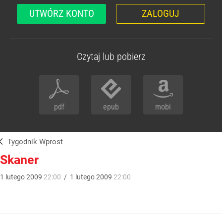
UTWÓRZ KONTO
ZALOGUJ
Czytaj lub pobierz
pdf
epub
mobi
Tygodnik Wprost
Skaner
1
lutego
2009
22:00
/
1
lutego
2009
22:00