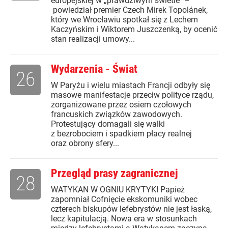
europejskiej w „prawdziwym świetle" –
powiedział premier Czech Mirek Topolánek,
który we Wrocławiu spotkał się z Lechem
Kaczyńskim i Wiktorem Juszczenką, by ocenić
stan realizacji umowy...
Wydarzenia - Świat
26
W Paryżu i wielu miastach Francji odbyły się
masowe manifestacje przeciw polityce rządu,
zorganizowane przez osiem czołowych
francuskich związków zawodowych.
Protestujący domagali się walki
z bezrobociem i spadkiem płacy realnej
oraz obrony sfery...
Przegląd prasy zagranicznej
28
WATYKAN W OGNIU KRYTYKI Papież
zapomniał Cofnięcie ekskomuniki wobec
czterech biskupów lefebrystów nie jest łaską,
lecz kapitulacją. Nowa era w stosunkach