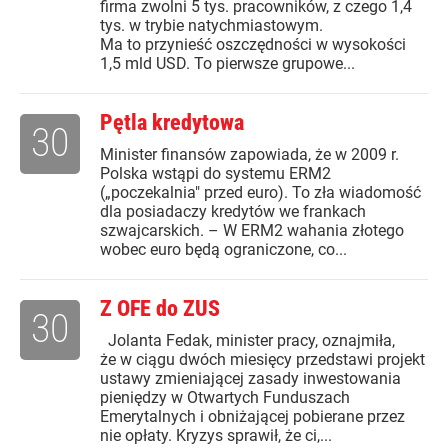
firma zwolni 5 tys. pracowników, z czego 1,4
tys. w trybie natychmiastowym.
Ma to przynieść oszczędności w wysokości
1,5 mld USD. To pierwsze grupowe...
Pętla kredytowa
30
Minister finansów zapowiada, że w 2009 r.
Polska wstąpi do systemu ERM2
(„poczekalnia" przed euro). To zła wiadomość
dla posiadaczy kredytów we frankach
szwajcarskich. – W ERM2 wahania złotego
wobec euro będą ograniczone, co...
Z OFE do ZUS
30
Jolanta Fedak, minister pracy, oznajmiła,
że w ciągu dwóch miesięcy przedstawi projekt
ustawy zmieniającej zasady inwestowania
pieniędzy w Otwartych Funduszach
Emerytalnych i obniżającej pobierane przez
nie opłaty. Kryzys sprawił, że ci,...