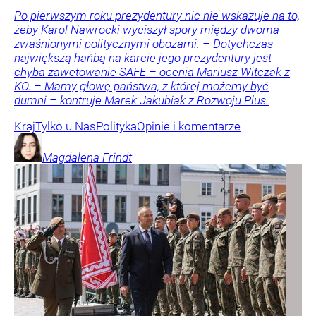
Po pierwszym roku prezydentury nic nie wskazuje na to,
żeby Karol Nawrocki wyciszył spory między dwoma
zwaśnionymi politycznymi obozami. – Dotychczas
największą hańbą na karcie jego prezydentury jest
chyba zawetowanie SAFE – ocenia Mariusz Witczak z
KO. – Mamy głowę państwa, z której możemy być
dumni – kontruje Marek Jakubiak z Rozwoju Plus.
Kraj
Tylko u Nas
Polityka
Opinie i komentarze
Magdalena
Frindt