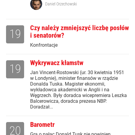
Daniel Orzechowski
Czy należy zmniejszyć liczbę posłów
19
i senatorów?
Konfrontacje
Wykrywacz kłamstw
19
Jan Vincent-Rostowski (ur. 30 kwietnia 1951
w Londynie), minister finansów w rządzie
Donalda Tuska. Magister ekonomii,
wykładowca akademicki w Anglii i na
Węgrzech. Były doradca wicepremiera Leszka
Balcerowicza, doradca prezesa NBP.
Doradzał...
Barometr
20
Gra o pałac Donald Tusk nie powinien