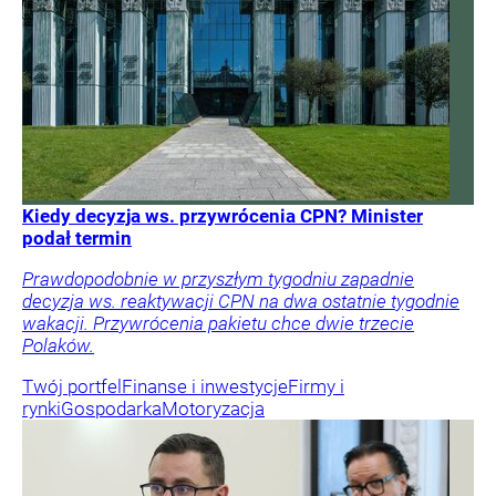
Kiedy decyzja ws. przywrócenia CPN? Minister
podał termin
Prawdopodobnie w przyszłym tygodniu zapadnie
decyzja ws. reaktywacji CPN na dwa ostatnie tygodnie
wakacji. Przywrócenia pakietu chce dwie trzecie
Polaków.
Twój portfel
Finanse i inwestycje
Firmy i
rynki
Gospodarka
Motoryzacja