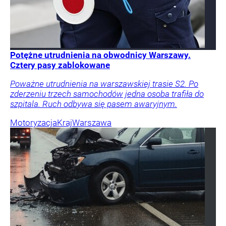
Potężne utrudnienia na obwodnicy Warszawy.
Cztery pasy zablokowane
Poważne utrudnienia na warszawskiej trasie S2. Po
zderzeniu trzech samochodów jedna osoba trafiła do
szpitala. Ruch odbywa się pasem awaryjnym.
Motoryzacja
Kraj
Warszawa