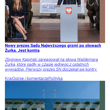
Nowy prezes Sądu Najwyższego grzmi po słowach
Żurka. Jest kontra
Zbigniew Kapiński zareagował na słowa Waldemara
Żurka, które padły w czasie jednego z ostatnich
wywiadów. Pierwszy prezes SN doczekał się kontry.
Kraj
Opinie i komentarze
Polityka