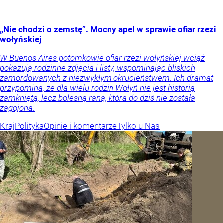
„Nie chodzi o zemstę”. Mocny apel w sprawie ofiar rzezi
wołyńskiej
W Buenos Aires potomkowie ofiar rzezi wołyńskiej wciąż
pokazują rodzinne zdjęcia i listy, wspominając bliskich
zamordowanych z niezwykłym okrucieństwem. Ich dramat
przypomina, że dla wielu rodzin Wołyń nie jest historią
zamkniętą, lecz bolesną raną, która do dziś nie została
zagojona.
Kraj
Polityka
Opinie i komentarze
Tylko u Nas