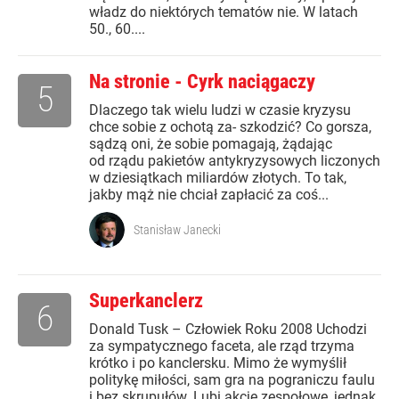
władz do niektórych tematów nie. W latach
50., 60....
Na stronie - Cyrk naciągaczy
5
Dlaczego tak wielu ludzi w czasie kryzysu
chce sobie z ochotą za- szkodzić? Co gorsza,
sądzą oni, że sobie pomagają, żądając
od rządu pakietów antykryzysowych liczonych
w dziesiątkach miliardów złotych. To tak,
jakby mąż nie chciał zapłacić za coś...
Stanisław Janecki
Superkanclerz
6
Donald Tusk – Człowiek Roku 2008 Uchodzi
za sympatycznego faceta, ale rząd trzyma
krótko i po kanclersku. Mimo że wymyślił
politykę miłości, sam gra na pograniczu faulu
i bez skrupułów. Lubi akcje zespołowe, jednak