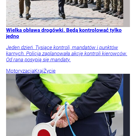
Wielka obława drogówki. Będą kontrolować tylko
jedno
Jeden dzień. Tysiące kontroli, mandatów i punktów
karnych. Policja zaplanowała akcję kontroli kierowców.
Od rana posypią się mandaty.
Motoryzacja
Kraj
Życie