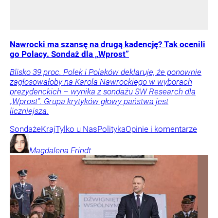
Nawrocki ma szansę na drugą kadencję? Tak ocenili
go Polacy. Sondaż dla „Wprost”
Blisko 39 proc. Polek i Polaków deklaruje, że ponownie
zagłosowałoby na Karola Nawrockiego w wyborach
prezydenckich – wynika z sondażu SW Research dla
„Wprost”. Grupa krytyków głowy państwa jest
liczniejsza.
Sondaże
Kraj
Tylko u Nas
Polityka
Opinie i komentarze
Magdalena
Frindt