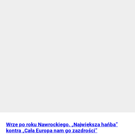
Wrze po roku Nawrockiego. „Największa hańba”
kontra „Cała Europa nam go zazdrości”