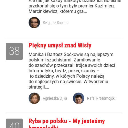
Ale tak jak każdy narkotyk uzależnia. Boleśnie
przekonał się o tym były premier Kazimierz
Marcinkiewicz, któremu gra...
Sergiusz Sachno
Piękny umysł znad Wisły
38
Monika i Bartosz Soćkowie są najlepszymi
polskimi szachistami. Zamiłowanie
do szachów przekazali trójce swoich dzieci
Informatyka, brydż, poker, szachy –
to dziedziny, w których Polacy należą
do najlepszych na świecie. W tworzeniu
strategii,...
Agnieszka Sijka
Rafał Przedmojski
Ryba po polsku - My jesteśmy
40