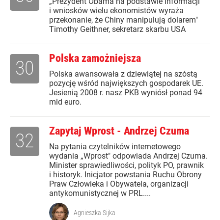
„Prezydent Obama na podstawie informacji
i wniosków wielu ekonomistów wyraża
przekonanie, że Chiny manipulują dolarem"
Timothy Geithner, sekretarz skarbu USA
Polska zamożniejsza
30
Polska awansowała z dziewiątej na szóstą
pozycję wśród największych gospodarek UE.
Jesienią 2008 r. nasz PKB wyniósł ponad 94
mld euro.
Zapytaj Wprost - Andrzej Czuma
32
Na pytania czytelników internetowego
wydania „Wprost" odpowiada Andrzej Czuma.
Minister sprawiedliwości, polityk PO, prawnik
i historyk. Inicjator powstania Ruchu Obrony
Praw Człowieka i Obywatela, organizacji
antykomunistycznej w PRL....
Agnieszka Sijka