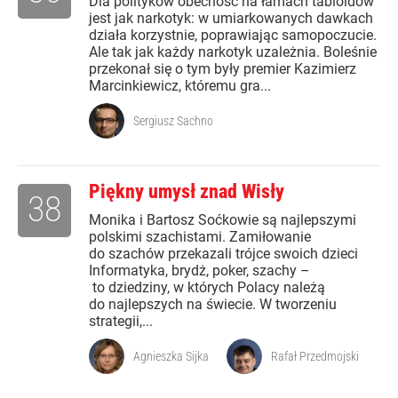
Dla polityków obecność na łamach tabloidów
jest jak narkotyk: w umiarkowanych dawkach
działa korzystnie, poprawiając samopoczucie.
Ale tak jak każdy narkotyk uzależnia. Boleśnie
przekonał się o tym były premier Kazimierz
Marcinkiewicz, któremu gra...
Sergiusz Sachno
Piękny umysł znad Wisły
38
Monika i Bartosz Soćkowie są najlepszymi
polskimi szachistami. Zamiłowanie
do szachów przekazali trójce swoich dzieci
Informatyka, brydż, poker, szachy –
to dziedziny, w których Polacy należą
do najlepszych na świecie. W tworzeniu
strategii,...
Agnieszka Sijka
Rafał Przedmojski