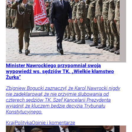
Minister Nawrockiego przypomniał swoją
wypowiedź ws. sędziów TK. „Wielkie kłamstwo
Żurka”
Zbigniew Bogucki zaznaczył, że Karol Nawrocki nigdy
nie zadeklarował, że nie przyjmie ślubowania od
czterech sędziów TK. Szef Kancelarii Prezydenta
wyjaśnił, że kluczem będzie decyzja Trybunału
Konstytucyjnego.
Kraj
Polityka
Opinie i komentarze