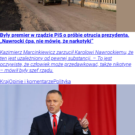
Były premier w rządzie PiS o próbie otrucia prezydenta.
„Nawrocki ćpa, nie mówię, że narkotyki”
Kazimierz Marcinkiewicz zarzucił Karolowi Nawrockiemu, że
ten jest uzależniony od pewnej substancji. – To jest
oczywiste, że człowiek może przedawkować, także nikotynę
– mówił były szef rządu.
Kraj
Opinie i komentarze
Polityka