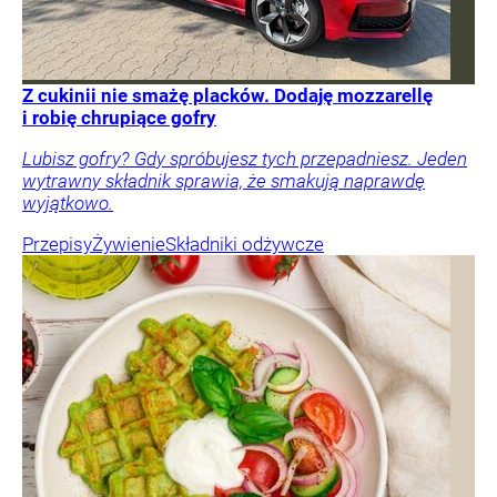
Z cukinii nie smażę placków. Dodaję mozzarellę
i robię chrupiące gofry
Lubisz gofry? Gdy spróbujesz tych przepadniesz. Jeden
wytrawny składnik sprawia, że smakują naprawdę
wyjątkowo.
Przepisy
Żywienie
Składniki odżywcze