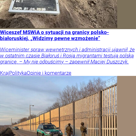
Wiceszef MSWiA o sytuacji na granicy polsko-
białoruskiej. „Widzimy pewne wzmożenie”
Wiceminister spraw wewnętrznych i administracji ujawnił, że
w ostatnim czasie Białoruś i Rosja migrantami testują polską
granicę. – My nie odpuścimy – zapewnił Maciej Duszczyk.
Kraj
Polityka
Opinie i komentarze