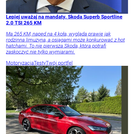
Lepiej uważaj na mandaty. Skoda Superb Sportline
2.0 TSI 265 KM
Ma 265 KM, napęd na 4 koła, wygląda prawie jak
rodzinna limuzyna, a osiągami może konkurować z hot
hatchami. To nie pierwsza Skoda, która potrafi
zaskoczyć nie tylko wymiarami.
Motoryzacja
Testy
Twój portfel