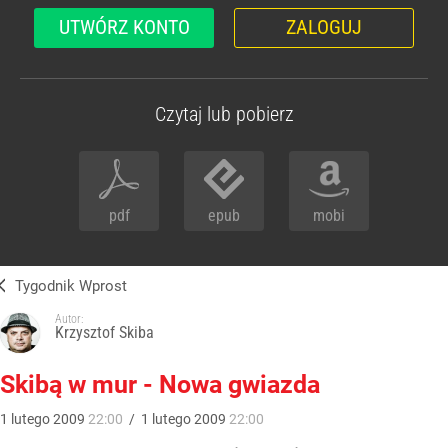
UTWÓRZ KONTO
ZALOGUJ
Czytaj lub pobierz
pdf
epub
mobi
Tygodnik Wprost
Autor:
Krzysztof Skiba
Skibą w mur - Nowa gwiazda
1
lutego
2009
22:00
/
1
lutego
2009
22:00