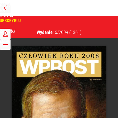
PRZEJDŹ
NA
WPROST
STRONĘ
GŁÓWNĄ
UBSKRYBUJ
Tygodnik Wprost
ZALOGUJ
Wydanie
: 6/2009
(1361)
MENU