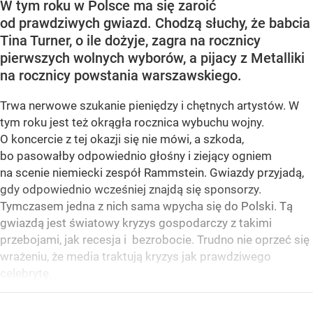
W tym roku w Polsce ma się zaroić
od prawdziwych gwiazd. Chodzą słuchy, że babcia
Tina Turner, o ile dożyje, zagra na rocznicy
pierwszych wolnych wyborów, a pijacy z Metalliki
na rocznicy powstania warszawskiego.
Trwa nerwowe szukanie pieniędzy i chętnych artystów. W
tym roku jest też okrągła rocznica wybuchu wojny.
O koncercie z tej okazji się nie mówi, a szkoda,
bo pasowałby odpowiednio głośny i ziejący ogniem
na scenie niemiecki zespół Rammstein. Gwiazdy przyjadą,
gdy odpowiednio wcześniej znajdą się sponsorzy.
Tymczasem jedna z nich sama wpycha się do Polski. Tą
gwiazdą jest światowy kryzys gospodarczy z takimi
przebojami, jak recesja i bezrobocie. Trudno nie oprzeć się
wrażeniu, że media traktują kryzys jak prawdziwego
celebrytę.