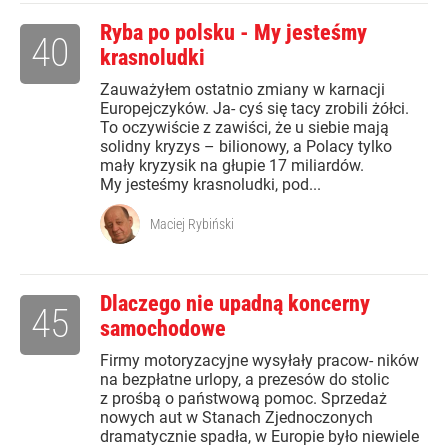
Ryba po polsku - My jesteśmy
40
krasnoludki
Zauważyłem ostatnio zmiany w karnacji
Europejczyków. Ja- cyś się tacy zrobili żółci.
To oczywiście z zawiści, że u siebie mają
solidny kryzys – bilionowy, a Polacy tylko
mały kryzysik na głupie 17 miliardów.
My jesteśmy krasnoludki, pod...
Maciej Rybiński
Dlaczego nie upadną koncerny
45
samochodowe
Firmy motoryzacyjne wysyłały pracow- ników
na bezpłatne urlopy, a prezesów do stolic
z prośbą o państwową pomoc. Sprzedaż
nowych aut w Stanach Zjednoczonych
dramatycznie spadła, w Europie było niewiele