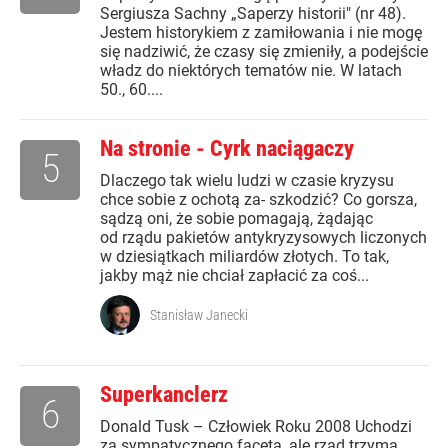
Sergiusza Sachny „Saperzy historii" (nr 48).
Jestem historykiem z zamiłowania i nie mogę
się nadziwić, że czasy się zmieniły, a podejście
władz do niektórych tematów nie. W latach
50., 60....
Na stronie - Cyrk naciągaczy
5
Dlaczego tak wielu ludzi w czasie kryzysu
chce sobie z ochotą za- szkodzić? Co gorsza,
sądzą oni, że sobie pomagają, żądając
od rządu pakietów antykryzysowych liczonych
w dziesiątkach miliardów złotych. To tak,
jakby mąż nie chciał zapłacić za coś...
Stanisław Janecki
Superkanclerz
6
Donald Tusk – Człowiek Roku 2008 Uchodzi
za sympatycznego faceta, ale rząd trzyma