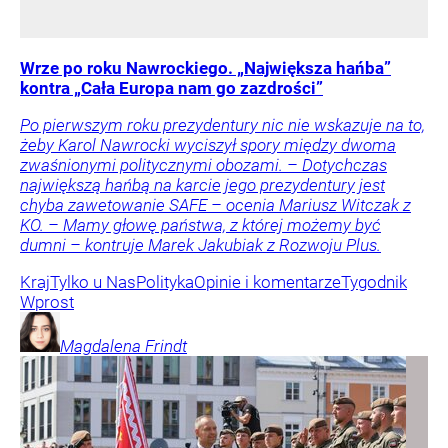
Wrze po roku Nawrockiego. „Największa hańba”
kontra „Cała Europa nam go zazdrości”
Po pierwszym roku prezydentury nic nie wskazuje na to,
żeby Karol Nawrocki wyciszył spory między dwoma
zwaśnionymi politycznymi obozami. – Dotychczas
największą hańbą na karcie jego prezydentury jest
chyba zawetowanie SAFE – ocenia Mariusz Witczak z
KO. – Mamy głowę państwa, z której możemy być
dumni – kontruje Marek Jakubiak z Rozwoju Plus.
Kraj
Tylko u Nas
Polityka
Opinie i komentarze
Tygodnik
Wprost
Magdalena
Frindt