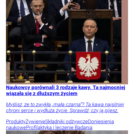
Naukowcy porównali 3 rodzaje kawy. Ta najmocniej
wiązała się z dłuższym życiem
Myślisz, że to zwykła „mała czarna”? Ta kawa najsilniej
chroni serce i wydłuża życie. Sprawdź, czy ją pijesz.
Produkty
Żywienie
Składniki odżywcze
Doniesienia
naukowe
Profilaktyka i leczenie
Badania