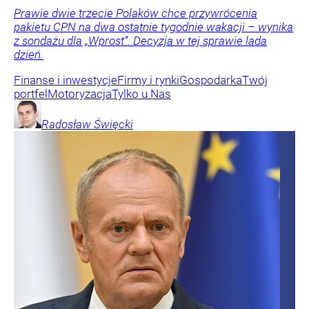
Prawie dwie trzecie Polaków chce przywrócenia
pakietu CPN na dwa ostatnie tygodnie wakacji – wynika
z sondażu dla „Wprost”. Decyzja w tej sprawie lada
dzień.
Finanse i inwestycje
Firmy i rynki
Gospodarka
Twój
portfel
Motoryzacja
Tylko u Nas
Radosław
Święcki