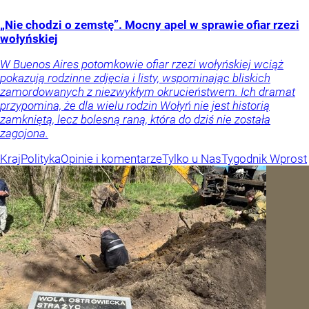
„Nie chodzi o zemstę”. Mocny apel w sprawie ofiar rzezi
wołyńskiej
W Buenos Aires potomkowie ofiar rzezi wołyńskiej wciąż
pokazują rodzinne zdjęcia i listy, wspominając bliskich
zamordowanych z niezwykłym okrucieństwem. Ich dramat
przypomina, że dla wielu rodzin Wołyń nie jest historią
zamkniętą, lecz bolesną raną, która do dziś nie została
zagojona.
Kraj
Polityka
Opinie i komentarze
Tylko u Nas
Tygodnik Wprost