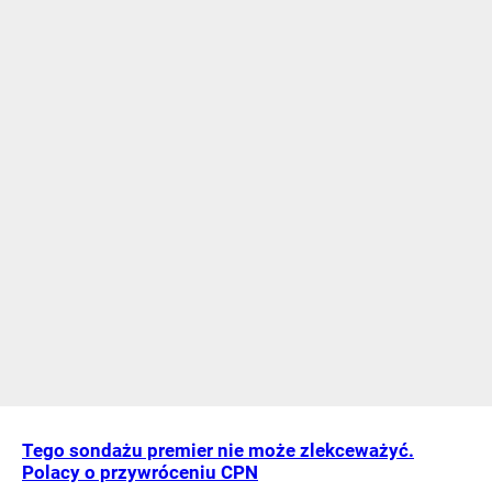
Tego sondażu premier nie może zlekceważyć.
Polacy o przywróceniu CPN