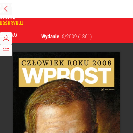
PRZEJDŹ
NA
WPROST
STRONĘ
GŁÓWNĄ
UBSKRYBUJ
Tygodnik Wprost
ZALOGUJ
Wydanie
: 6/2009
(1361)
MENU