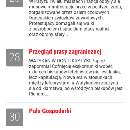
W Paryżu i wielu miastach Francji odbyły się
masowe manifestacje przeciw polityce rządu,
zorganizowane przez osiem czołowych
francuskich związków zawodowych.
Protestujący domagali się walki
z bezrobociem i spadkiem płacy realnej
oraz obrony sfery...
Przegląd prasy zagranicznej
28
WATYKAN W OGNIU KRYTYKI Papież
zapomniał Cofnięcie ekskomuniki wobec
czterech biskupów lefebrystów nie jest łaską,
lecz kapitulacją. Nowa era w stosunkach
między lefebrystami a Watykanem zaczyna
się od kłamstwa, bo wśród tych biskupów jest
Richard...
Puls Gospodarki
30