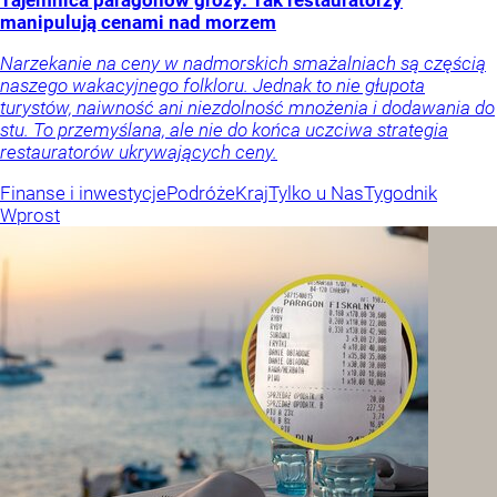
Tajemnica paragonów grozy. Tak restauratorzy
manipulują cenami nad morzem
Narzekanie na ceny w nadmorskich smażalniach są częścią
naszego wakacyjnego folkloru. Jednak to nie głupota
turystów, naiwność ani niezdolność mnożenia i dodawania do
stu. To przemyślana, ale nie do końca uczciwa strategia
restauratorów ukrywających ceny.
Finanse i inwestycje
Podróże
Kraj
Tylko u Nas
Tygodnik
Wprost