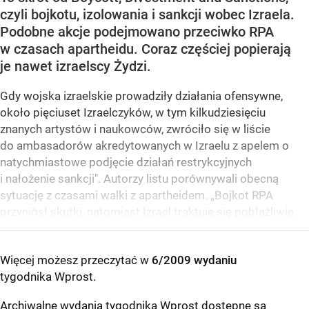
czyli bojkotu, izolowania i sankcji wobec Izraela.
Podobne akcje podejmowano przeciwko RPA
w czasach apartheidu. Coraz częściej popierają
je nawet izraelscy Żydzi.
Gdy wojska izraelskie prowadziły działania ofensywne,
około pięciuset Izraelczyków, w tym kilkudziesięciu
znanych artystów i naukowców, zwróciło się w liście
do ambasadorów akredytowanych w Izraelu z apelem o
natychmiastowe podjęcie działań restrykcyjnych
i nałożenie sankcji". Autorzy listu porównywali obecną
sytuację z czasami walki z apartheidem. „Bojkot RPA
przyniósł skutki, natomiast Izrael traktuje się pobłażliwie.
Więcej możesz przeczytać w
6/2009 wydaniu
tygodnika Wprost
.
Archiwalne wydania tygodnika Wprost dostępne są