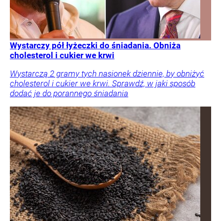
Wystarczy pół łyżeczki do śniadania. Obniża
cholesterol i cukier we krwi
Wystarczą 2 gramy tych nasionek dziennie, by obniżyć
cholesterol i cukier we krwi. Sprawdź, w jaki sposób
dodać je do porannego śniadania