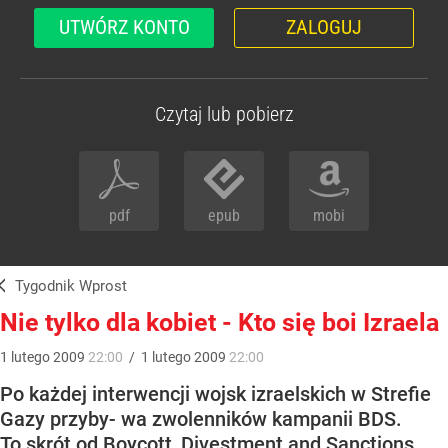
UTWÓRZ KONTO
ZALOGUJ
Czytaj lub pobierz
pdf
epub
mobi
Tygodnik Wprost
Nie tylko dla kobiet - Kto się boi Izraela
1
lutego
2009
22:00
/
1
lutego
2009
22:00
Po każdej interwencji wojsk izraelskich w Strefie
Gazy przyby- wa zwolenników kampanii BDS.
To skrót od Boycott, Divestment and Sanctions,