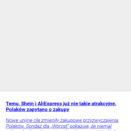
Temu, Shein i AliExpress już nie takie atrakcyjne.
Polaków zapytano o zakupy
Nowe unijne cła zmieniły zakupowe przyzwyczajenia
Polaków. Sondaż dla „Wprost” pokazuje, że niemal