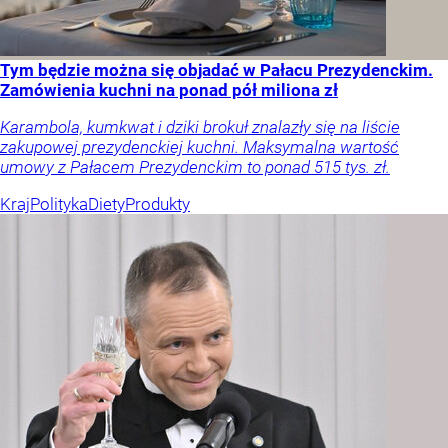
Tym będzie można się objadać w Pałacu Prezydenckim.
Zamówienia kuchni na ponad pół miliona zł
Karambola, kumkwat i dziki brokuł znalazły się na liście
zakupowej prezydenckiej kuchni. Maksymalna wartość
umowy z Pałacem Prezydenckim to ponad 515 tys. zł.
Kraj
Polityka
Diety
Produkty