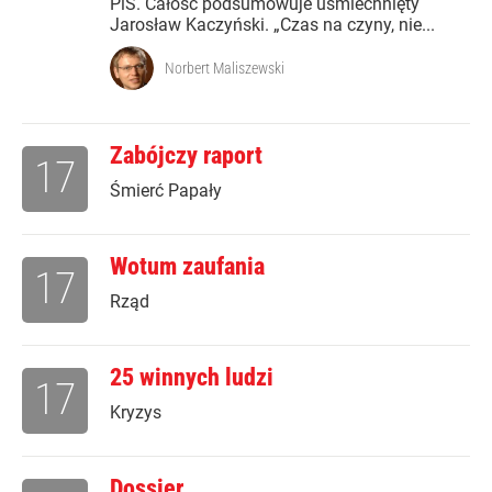
PiS. Całość podsumowuje uśmiechnięty
Jarosław Kaczyński. „Czas na czyny, nie...
Norbert Maliszewski
Zabójczy raport
17
Śmierć Papały
Wotum zaufania
17
Rząd
25 winnych ludzi
17
Kryzys
Dossier