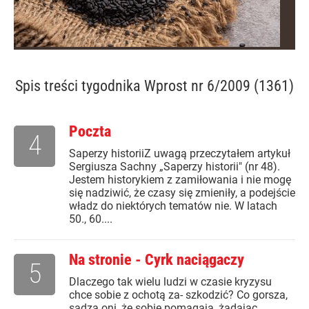
Spis treści
tygodnika Wprost nr 6/2009 (1361)
Poczta
4
Saperzy historiiZ uwagą przeczytałem artykuł
Sergiusza Sachny „Saperzy historii" (nr 48).
Jestem historykiem z zamiłowania i nie mogę
się nadziwić, że czasy się zmieniły, a podejście
władz do niektórych tematów nie. W latach
50., 60....
Na stronie - Cyrk naciągaczy
5
Dlaczego tak wielu ludzi w czasie kryzysu
chce sobie z ochotą za- szkodzić? Co gorsza,
sądzą oni, że sobie pomagają, żądając