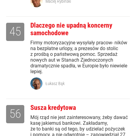
Maciej Rybiński
Dlaczego nie upadną koncerny
45
samochodowe
Firmy motoryzacyjne wysyłały pracow- ników
na bezpłatne urlopy, a prezesów do stolic
z prośbą o państwową pomoc. Sprzedaż
nowych aut w Stanach Zjednoczonych
dramatycznie spadła, w Europie było niewiele
lepiej.
Łukasz Bąk
Susza kredytowa
56
Mój rząd nie jest zainteresowany, żeby dawać
kasę jakiemuś bankowi. Zakładamy,
że to banki są od tego, by udzielać pożyczek
i pomocy, a nie odwrotnie – zapowiedział 27