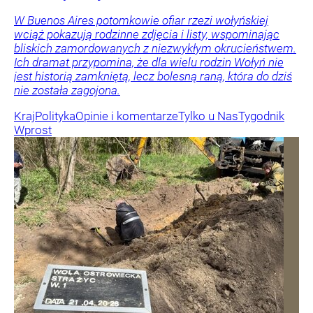
W Buenos Aires potomkowie ofiar rzezi wołyńskiej
wciąż pokazują rodzinne zdjęcia i listy, wspominając
bliskich zamordowanych z niezwykłym okrucieństwem.
Ich dramat przypomina, że dla wielu rodzin Wołyń nie
jest historią zamkniętą, lecz bolesną raną, która do dziś
nie została zagojona.
Kraj
Polityka
Opinie i komentarze
Tylko u Nas
Tygodnik
Wprost