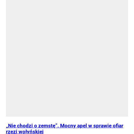
„Nie chodzi o zemstę”. Mocny apel w sprawie ofiar
rzezi wołyńskiej