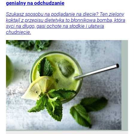
genialny na odchudzanie
Szukasz sposobu na podjadanie na diecie? Ten zielony
koktajl z przepisu dietetyka to błonnikowa bomba, która
syci na długo, gasi ochotę na słodkie i ułatwia
chudnięcie.