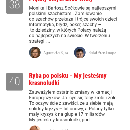
38
Monika i Bartosz Soćkowie są najlepszymi
polskimi szachistami. Zamiłowanie
do szachów przekazali trójce swoich dzieci
Informatyka, brydż, poker, szachy –
to dziedziny, w których Polacy należą
do najlepszych na świecie. W tworzeniu
strategii,...
Agnieszka Sijka
Rafał Przedmojski
Ryba po polsku - My jesteśmy
40
krasnoludki
Zauważyłem ostatnio zmiany w karnacji
Europejczyków. Ja- cyś się tacy zrobili żółci.
To oczywiście z zawiści, że u siebie mają
solidny kryzys – bilionowy, a Polacy tylko
mały kryzysik na głupie 17 miliardów.
My jesteśmy krasnoludki, pod...