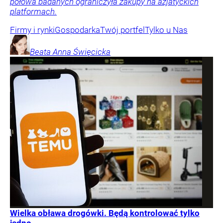
połowa badanych ograniczyła zakupy na azjatyckich
platformach.
Firmy i rynki
Gospodarka
Twój portfel
Tylko u Nas
Beata Anna
Święcicka
Wielka obława drogówki. Będą kontrolować tylko