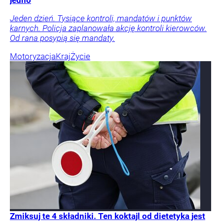
jedno
Jeden dzień. Tysiące kontroli, mandatów i punktów
karnych. Policja zaplanowała akcję kontroli kierowców.
Od rana posypią się mandaty.
Motoryzacja
Kraj
Życie
Zmiksuj te 4 składniki. Ten koktajl od dietetyka jest