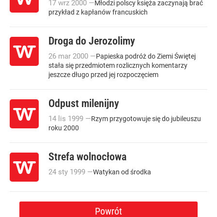
17
wrz
2000
—
Młodzi polscy księża zaczynają brać
przykład z kapłanów francuskich
Droga do Jerozolimy
26
mar
2000
—
Papieska podróż do Ziemi Świętej
stała się przedmiotem rozlicznych komentarzy
jeszcze długo przed jej rozpoczęciem
Odpust milenijny
14
lis
1999
—
Rzym przygotowuje się do jubileuszu
roku 2000
Strefa wolnocłowa
24
sty
1999
—
Watykan od środka
Powrót