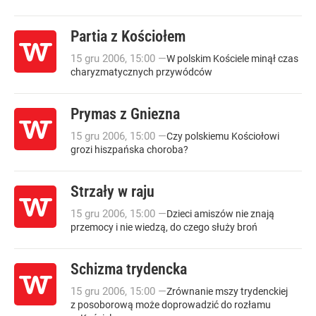
Partia z Kościołem
15
gru
2006
,
15:00
—
W polskim Kościele minął czas
charyzmatycznych przywódców
Prymas z Gniezna
15
gru
2006
,
15:00
—
Czy polskiemu Kościołowi
grozi hiszpańska choroba?
Strzały w raju
15
gru
2006
,
15:00
—
Dzieci amiszów nie znają
przemocy i nie wiedzą, do czego służy broń
Schizma trydencka
15
gru
2006
,
15:00
—
Zrównanie mszy trydenckiej
z posoborową może doprowadzić do rozłamu