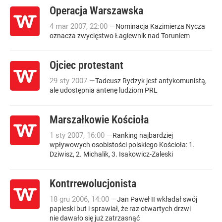
Operacja Warszawska
4
mar
2007
,
22:00
—
Nominacja Kazimierza Nycza
oznacza zwycięstwo Łagiewnik nad Toruniem
Ojciec protestant
29
sty
2007
—
Tadeusz Rydzyk jest antykomunistą,
ale udostępnia antenę ludziom PRL
Marszałkowie Kościoła
1
sty
2007
,
16:00
—
Ranking najbardziej
wpływowych osobistości polskiego Kościoła: 1.
Dziwisz, 2. Michalik, 3. Isakowicz-Zaleski
Kontrrewolucjonista
18
gru
2006
,
14:00
—
Jan Paweł II wkładał swój
papieski but i sprawiał, że raz otwartych drzwi
nie dawało się już zatrzasnąć