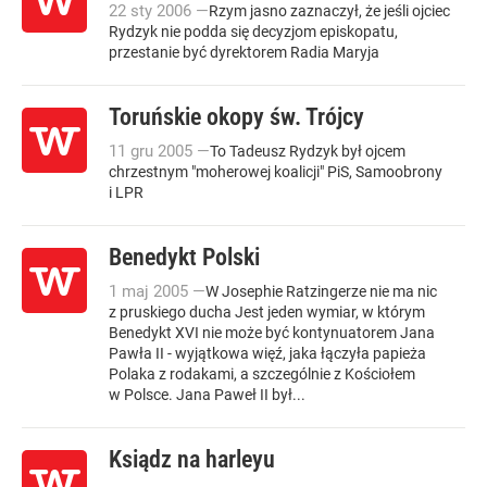
22
sty
2006
—
Rzym jasno zaznaczył, że jeśli ojciec
Rydzyk nie podda się decyzjom episkopatu,
przestanie być dyrektorem Radia Maryja
Toruńskie okopy św. Trójcy
11
gru
2005
—
To Tadeusz Rydzyk był ojcem
chrzestnym "moherowej koalicji" PiS, Samoobrony
i LPR
Benedykt Polski
1
maj
2005
—
W Josephie Ratzingerze nie ma nic
z pruskiego ducha Jest jeden wymiar, w którym
Benedykt XVI nie może być kontynuatorem Jana
Pawła II - wyjątkowa więź, jaka łączyła papieża
Polaka z rodakami, a szczególnie z Kościołem
w Polsce. Jana Paweł II był...
Ksiądz na harleyu