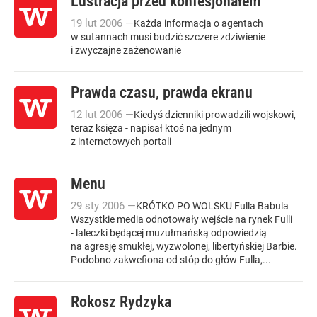
Lustracja przed konfesjonałem
19
lut
2006
—
Każda informacja o agentach
w sutannach musi budzić szczere zdziwienie
i zwyczajne zażenowanie
Prawda czasu, prawda ekranu
12
lut
2006
—
Kiedyś dzienniki prowadzili wojskowi,
teraz księża - napisał ktoś na jednym
z internetowych portali
Menu
29
sty
2006
—
KRÓTKO PO WOLSKU Fulla Babula
Wszystkie media odnotowały wejście na rynek Fulli
- laleczki będącej muzułmańską odpowiedzią
na agresję smukłej, wyzwolonej, libertyńskiej Barbie.
Podobno zakwefiona od stóp do głów Fulla,...
Rokosz Rydzyka