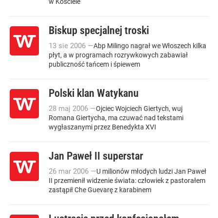
w Kościele
Biskup specjalnej troski
13
sie
2006
—
Abp Milingo nagrał we Włoszech kilka
płyt, a w programach rozrywkowych zabawiał
publiczność tańcem i śpiewem
Polski klan Watykanu
28
maj
2006
—
Ojciec Wojciech Giertych, wuj
Romana Giertycha, ma czuwać nad tekstami
wygłaszanymi przez Benedykta XVI
Jan Paweł II superstar
26
mar
2006
—
U milionów młodych ludzi Jan Paweł
II przemienił widzenie świata: człowiek z pastorałem
zastąpił Che Guevarę z karabinem