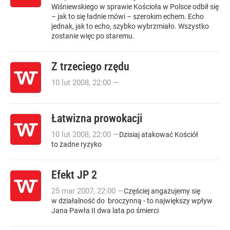
Wiśniewskiego w sprawie Kościoła w Polsce odbił się
– jak to się ładnie mówi – szerokim echem. Echo
jednak, jak to echo, szybko wybrzmiało. Wszystko
zostanie więc po staremu.
Z trzeciego rzędu
10
lut
2008
,
22:00
—
Łatwizna prowokacji
10
lut
2008
,
22:00
—
Dzisiaj atakować Kościół
to żadne ryzyko
Efekt JP 2
25
mar
2007
,
22:00
—
Częściej angażujemy się
w działalność do broczynną - to największy wpływ
Jana Pawła II dwa lata po śmierci