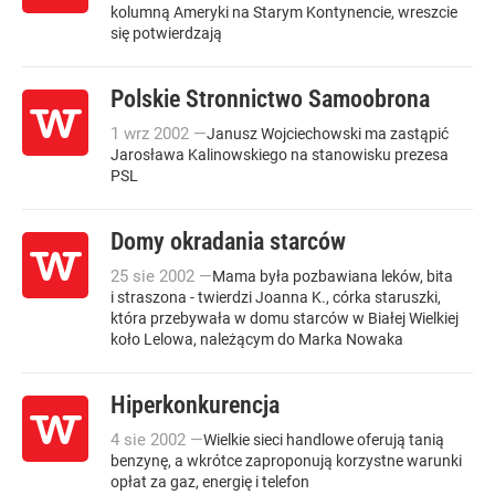
kolumną Ameryki na Starym Kontynencie, wreszcie
się potwierdzają
Polskie Stronnictwo Samoobrona
1
wrz
2002
—
Janusz Wojciechowski ma zastąpić
Jarosława Kalinowskiego na stanowisku prezesa
PSL
Domy okradania starców
25
sie
2002
—
Mama była pozbawiana leków, bita
i straszona - twierdzi Joanna K., córka staruszki,
która przebywała w domu starców w Białej Wielkiej
koło Lelowa, należącym do Marka Nowaka
Hiperkonkurencja
4
sie
2002
—
Wielkie sieci handlowe oferują tanią
benzynę, a wkrótce zaproponują korzystne warunki
opłat za gaz, energię i telefon