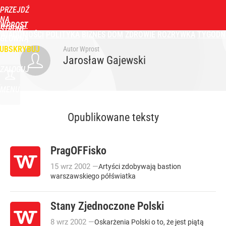
PRZEJDŹ
NA
WPROST
STRONĘ
WIADOMOŚCI
POLITYKA
BIZNES
DOM
ZDROWIE
ROZRYWKA
TYGODN
GŁÓWNĄ
UBSKRYBUJ
Autor Wprost
Jarosław Gajewski
ZALOGUJ
MENU
Opublikowane teksty
PragOFFisko
15
wrz
2002
—
Artyści zdobywają bastion
warszawskiego półświatka
Stany Zjednoczone Polski
8
wrz
2002
—
Oskarżenia Polski o to, że jest piątą