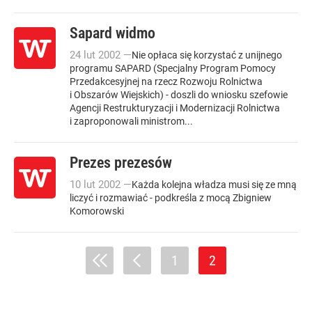
Sapard widmo
24
lut
2002
—
Nie opłaca się korzystać z unijnego
programu SAPARD (Specjalny Program Pomocy
Przedakcesyjnej na rzecz Rozwoju Rolnictwa
i Obszarów Wiejskich) - doszli do wniosku szefowie
Agencji Restrukturyzacji i Modernizacji Rolnictwa
i zaproponowali ministrom...
Prezes prezesów
10
lut
2002
—
Każda kolejna władza musi się ze mną
liczyć i rozmawiać - podkreśla z mocą Zbigniew
Komorowski
1
2