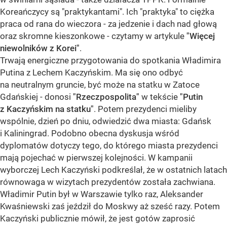
Koreańczycy są "praktykantami". Ich "praktyka" to ciężka
praca od rana do wieczora - za jedzenie i dach nad głową
oraz skromne kieszonkowe - czytamy w artykule
"Więcej
niewolników z Korei"
.
Trwają energiczne przygotowania do spotkania Władimira
Putina z Lechem Kaczyńskim. Ma się ono odbyć
na neutralnym gruncie, być może na statku w Zatoce
Gdańskiej - donosi
"Rzeczpospolita"
w tekście
"Putin
z Kaczyńskim na statku"
. Potem prezydenci mieliby
wspólnie, dzień po dniu, odwiedzić dwa miasta: Gdańsk
i Kaliningrad. Podobno obecna dyskusja wśród
dyplomatów dotyczy tego, do którego miasta prezydenci
mają pojechać w pierwszej kolejności. W kampanii
wyborczej Lech Kaczyński podkreślał, że w ostatnich latach
równowaga w wizytach prezydentów została zachwiana.
Władimir Putin był w Warszawie tylko raz, Aleksander
Kwaśniewski zaś jeździł do Moskwy aż sześć razy. Potem
Kaczyński publicznie mówił, że jest gotów zaprosić