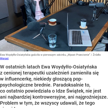
Ewa Woydyłło-Osiatyńska gościła w pierwszym odcinku „Wpost Przeciwnie”
/ Źródło:
Wprost
W ostatnich latach Ewa Woydyłło-Osiatyńska
z cenionej terapeutki uzależnień zamieniła się
w influencerkę, niekiedy głoszącą pop-
psychologiczne brednie. Paradoksalnie to,
co ostatnio powiedziała o Idze Świątek, nie jest
ani najbardziej kontrowersyjne, ani najgroźniejsze.
Problem w tym, że wszyscy udawali, że tego