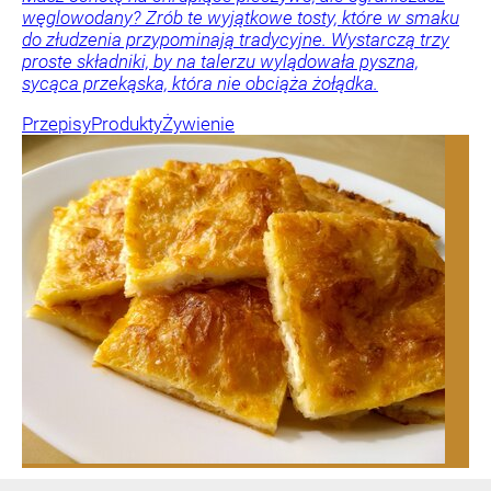
węglowodany? Zrób te wyjątkowe tosty, które w smaku
do złudzenia przypominają tradycyjne. Wystarczą trzy
proste składniki, by na talerzu wylądowała pyszna,
sycąca przekąska, która nie obciąża żołądka.
Przepisy
Produkty
Żywienie