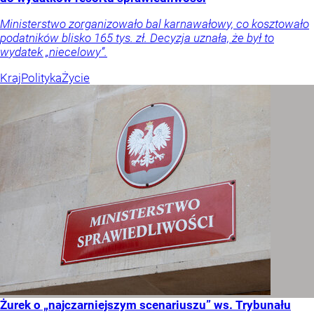
Ministerstwo zorganizowało bal karnawałowy, co kosztowało
podatników blisko 165 tys. zł. Decyzja uznała, że był to
wydatek „niecelowy”.
Kraj
Polityka
Życie
Żurek o „najczarniejszym scenariuszu” ws. Trybunału