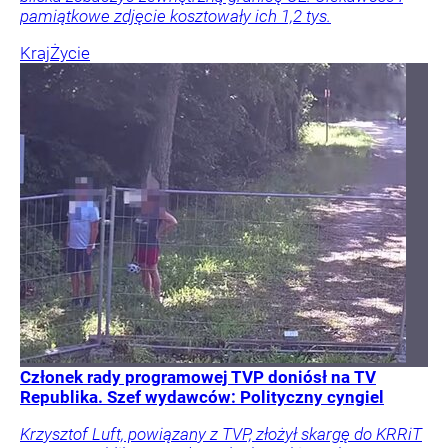
pamiątkowe zdjęcie kosztowały ich 1,2 tys.
Kraj
Życie
Członek rady programowej TVP doniósł na TV
Republika. Szef wydawców: Polityczny cyngiel
Krzysztof Luft, powiązany z TVP, złożył skargę do KRRiT