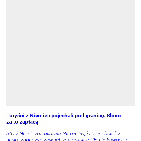
Turyści z Niemiec pojechali pod granicę. Słono
za to zapłacą
Straż Graniczna ukarała Niemców, którzy chcieli z
bliska zobaczyć zewnętrzną granicę UE. Ciekawość i