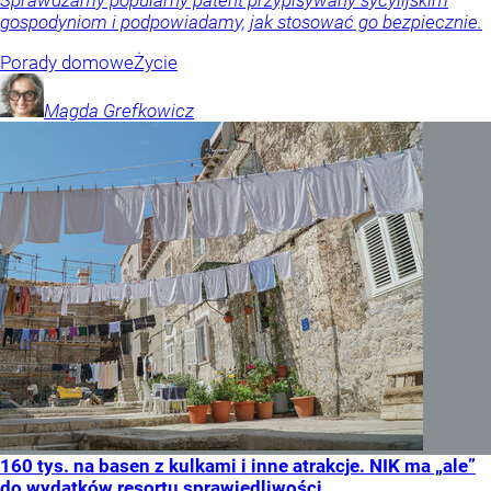
Sprawdzamy popularny patent przypisywany sycylijskim
gospodyniom i podpowiadamy, jak stosować go bezpiecznie.
Porady domowe
Życie
Magda
Grefkowicz
160 tys. na basen z kulkami i inne atrakcje. NIK ma „ale”
do wydatków resortu sprawiedliwości