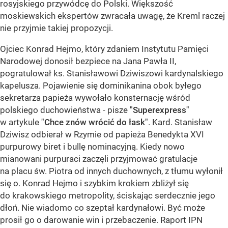
rosyjskiego przywódcę do Polski. Większość
moskiewskich ekspertów zwracała uwagę, że Kreml raczej
nie przyjmie takiej propozycji.
Ojciec Konrad Hejmo, który zdaniem Instytutu Pamięci
Narodowej donosił bezpiece na Jana Pawła II,
pogratulował ks. Stanisławowi Dziwiszowi kardynalskiego
kapelusza. Pojawienie się dominikanina obok byłego
sekretarza papieża wywołało konsternację wśród
polskiego duchowieństwa - pisze
"Superexpress"
w artykule
"Chce znów wrócić do łask"
. Kard. Stanisław
Dziwisz odbierał w Rzymie od papieża Benedykta XVI
purpurowy biret i bullę nominacyjną. Kiedy nowo
mianowani purpuraci zaczęli przyjmować gratulacje
na placu św. Piotra od innych duchownych, z tłumu wyłonił
się o. Konrad Hejmo i szybkim krokiem zbliżył się
do krakowskiego metropolity, ściskając serdecznie jego
dłoń. Nie wiadomo co szeptał kardynałowi. Być może
prosił go o darowanie win i przebaczenie. Raport IPN