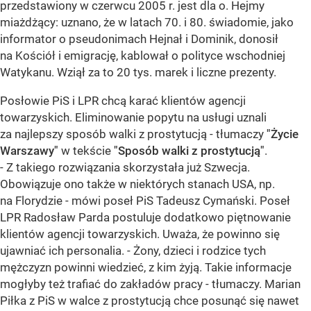
przedstawiony w czerwcu 2005 r. jest dla o. Hejmy
miażdżący: uznano, że w latach 70. i 80. świadomie, jako
informator o pseudonimach Hejnał i Dominik, donosił
na Kościół i emigrację, kablował o polityce wschodniej
Watykanu. Wziął za to 20 tys. marek i liczne prezenty.
Posłowie PiS i LPR chcą karać klientów agencji
towarzyskich. Eliminowanie popytu na usługi uznali
za najlepszy sposób walki z prostytucją - tłumaczy
"Życie
Warszawy"
w tekście
"Sposób walki z prostytucją"
.
- Z takiego rozwiązania skorzystała już Szwecja.
Obowiązuje ono także w niektórych stanach USA, np.
na Florydzie - mówi poseł PiS Tadeusz Cymański. Poseł
LPR Radosław Parda postuluje dodatkowo piętnowanie
klientów agencji towarzyskich. Uważa, że powinno się
ujawniać ich personalia. - Żony, dzieci i rodzice tych
mężczyzn powinni wiedzieć, z kim żyją. Takie informacje
mogłyby też trafiać do zakładów pracy - tłumaczy. Marian
Piłka z PiS w walce z prostytucją chce posunąć się nawet