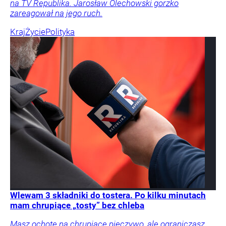
na TV Republika. Jarosław Olechowski gorzko
zareagował na jego ruch.
Kraj
Życie
Polityka
Wlewam 3 składniki do tostera. Po kilku minutach
mam chrupiące „tosty” bez chleba
Masz ochotę na chrupiące pieczywo, ale ograniczasz