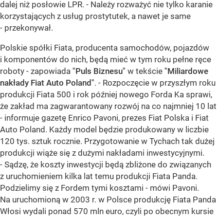
dalej niż posłowie LPR. - Należy rozważyć nie tylko karanie
korzystających z usług prostytutek, a nawet je same
- przekonywał.
Polskie spółki Fiata, producenta samochodów, pojazdów
i komponentów do nich, będą mieć w tym roku pełne ręce
roboty - zapowiada
"Puls Biznesu"
w tekście
"Miliardowe
nakłady Fiat Auto Poland"
. - Rozpoczęcie w przyszłym roku
produkcji Fiata 500 i rok później nowego Forda Ka sprawi,
że zakład ma zagwarantowany rozwój na co najmniej 10 lat
- informuje gazetę Enrico Pavoni, prezes Fiat Polska i Fiat
Auto Poland. Każdy model będzie produkowany w liczbie
120 tys. sztuk rocznie. Przygotowanie w Tychach tak dużej
produkcji wiąże się z dużymi nakładami inwestycyjnymi.
- Sądzę, że koszty inwestycji będą zbliżone do związanych
z uruchomieniem kilka lat temu produkcji Fiata Panda.
Podzielimy się z Fordem tymi kosztami - mówi Pavoni.
Na uruchomioną w 2003 r. w Polsce produkcję Fiata Panda
Włosi wydali ponad 570 mln euro, czyli po obecnym kursie