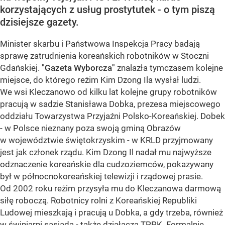
korzystających z usług prostytutek - o tym piszą
dzisiejsze gazety.
Minister skarbu i Państwowa Inspekcja Pracy badają
sprawę zatrudnienia koreańskich robotników w Stoczni
Gdańskiej.
"Gazeta Wyborcza"
znalazła tymczasem kolejne
miejsce, do którego reżim Kim Dzong Ila wysłał ludzi.
We wsi Kleczanowo od kilku lat kolejne grupy robotników
pracują w sadzie Stanisława Dobka, prezesa miejscowego
oddziału Towarzystwa Przyjaźni Polsko-Koreańskiej. Dobek
- w Polsce nieznany poza swoją gminą Obrazów
w województwie świętokrzyskim - w KRLD przyjmowany
jest jak członek rządu. Kim Dzong Il nadał mu najwyższe
odznaczenie koreańskie dla cudzoziemców, pokazywany
był w północnokoreańskiej telewizji i rządowej prasie.
Od 2002 roku reżim przysyła mu do Kleczanowa darmową
siłę roboczą. Robotnicy rolni z Koreańskiej Republiki
Ludowej mieszkają i pracują u Dobka, a gdy trzeba, również
w świniarni sąsiada - także działacza TPPK. Formalnie