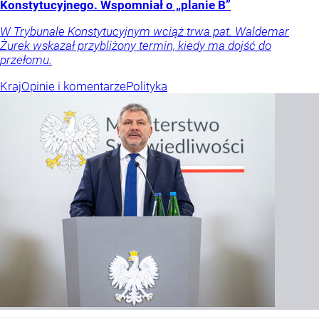
Konstytucyjnego. Wspomniał o „planie B”
W Trybunale Konstytucyjnym wciąż trwa pat. Waldemar
Żurek wskazał przybliżony termin, kiedy ma dojść do
przełomu.
Kraj
Opinie i komentarze
Polityka