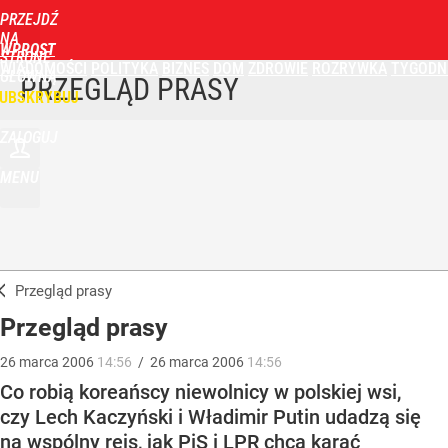
PRZEJDŹ
NA
WPROST
STRONĘ
WIADOMOŚCI
POLITYKA
BIZNES
DOM
ZDROWIE
ROZRYWKA
TYGODN
GŁÓWNĄ
PRZEGLĄD PRASY
UBSKRYBUJ
ZALOGUJ
MENU
Przegląd prasy
Przegląd prasy
26
marca
2006
14:56
/
26
marca
2006
14:56
Co robią koreańscy niewolnicy w polskiej wsi,
czy Lech Kaczyński i Władimir Putin udadzą się
na wspólny rejs, jak PiS i LPR chcą karać