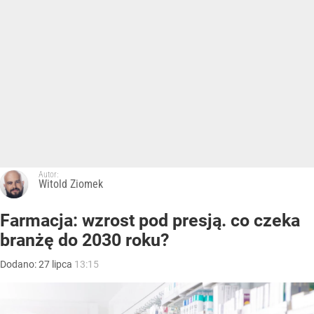
Autor:
Witold Ziomek
Farmacja: wzrost pod presją. co czeka
branżę do 2030 roku?
Dodano:
27
lipca
13:15