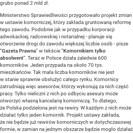
grubo ponad 2 mld zł.
Ministerstwo Sprawiedliwości przygotowało projekt zmian
w ustawie komorniczej, który zakłada gruntowaną reformę
tego zawodu. Podobnie jak w przypadku korporacji
adwokackiej, radcowskiej i notarialnej - planuje się
otworzenie drogi do zawodu większej liczbie osób - pisze
"Gazeta Prawna"
w tekście
"Komornikiem tylko
absolwent"
. Teraz w Polsce działa zaledwie 600
komorników. Jeden przypada na około 70 tys.
mieszkańców. Tak mała liczba komorników nie jest
w stanie sprawnie obsłużyć całego rynku. Komornicy
zatrudniają więc asesorów, którzy wykonują za nich część
pracy. Tylko nieliczni z nich po odbyciu asesury może
otworzyć własną kancelarię komorniczą. To dlatego,
że Polska podzielona jest na rewiry. W każdym z nich może
działać tylko jeden komornik. Projekt ustawy zakłada,
że nie będzie już rewirów komorniczych w dotychczasowej
formie, w zamian na jednym obszarze będzie mogło działać