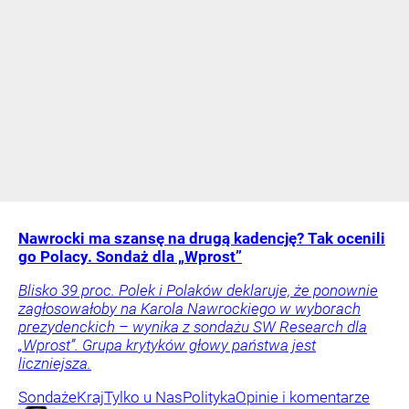
Nawrocki ma szansę na drugą kadencję? Tak ocenili
go Polacy. Sondaż dla „Wprost”
Blisko 39 proc. Polek i Polaków deklaruje, że ponownie
zagłosowałoby na Karola Nawrockiego w wyborach
prezydenckich – wynika z sondażu SW Research dla
„Wprost”. Grupa krytyków głowy państwa jest
liczniejsza.
Sondaże
Kraj
Tylko u Nas
Polityka
Opinie i komentarze