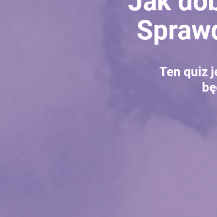
Jak dob
Sprawd
Ten quiz j
bę