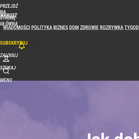
PRZEJDŹ
NA
WPROST
STRONĘ
GŁÓWNĄ
WIADOMOŚCI
POLITYKA
BIZNES
DOM
ZDROWIE
ROZRYWKA
TYGOD
SUBSKRYBUJ
ZALOGUJ
SZUKAJ
MENU