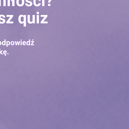
miłości?
sz quiz
ą odpowiedź
kę.