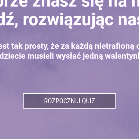
rze znasz się na 
ź, rozwiązując na
est tak prosty, że za każdą nietrafion
dziecie musieli wysłać jedną walentyn
ROZPOCZNIJ QUIZ