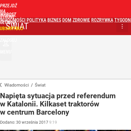
PRZEJDŹ
NA
WPROST
STRONĘ
WIADOMOŚCI
POLITYKA
BIZNES
DOM
ZDROWIE
ROZRYWKA
TYGODN
GŁÓWNĄ
ŚWIAT
UBSKRYBUJ
ZALOGUJ
MENU
Wiadomości
/
Świat
Napięta sytuacja przed referendum
w Katalonii. Kilkaset traktorów
w centrum Barcelony
Dodano:
30
września
2017
9:19