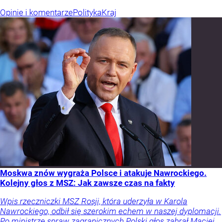
Opinie i komentarze
Polityka
Kraj
Moskwa znów wygraża Polsce i atakuje Nawrockiego.
Kolejny głos z MSZ: Jak zawsze czas na fakty
Wpis rzeczniczki MSZ Rosji, która uderzyła w Karola
Nawrockiego, odbił się szerokim echem w naszej dyplomacji.
Po ministrze spraw zagranicznych Polski głos zabrał Maciej