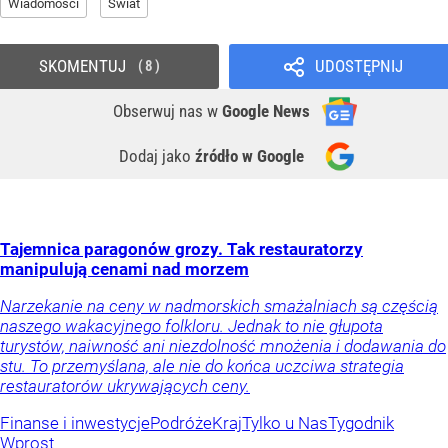
Wiadomości
Świat
SKOMENTUJ
UDOSTĘPNIJ
8
Obserwuj nas
w
Google News
Dodaj jako
źródło w Google
Tajemnica paragonów grozy. Tak restauratorzy
manipulują cenami nad morzem
Narzekanie na ceny w nadmorskich smażalniach są częścią
naszego wakacyjnego folkloru. Jednak to nie głupota
turystów, naiwność ani niezdolność mnożenia i dodawania do
stu. To przemyślana, ale nie do końca uczciwa strategia
restauratorów ukrywających ceny.
Finanse i inwestycje
Podróże
Kraj
Tylko u Nas
Tygodnik
Wprost