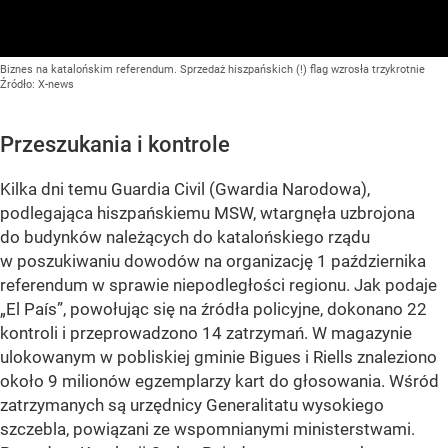
Biznes na katalońskim referendum. Sprzedaż hiszpańskich (!) flag wzrosła trzykrotnie
Źródło:
X-news
Przeszukania i kontrole
Kilka dni temu Guardia Civil (Gwardia Narodowa),
podlegająca hiszpańskiemu MSW, wtargnęła uzbrojona
do budynków należących do katalońskiego rządu
w poszukiwaniu dowodów na organizację 1 października
referendum w sprawie niepodległości regionu. Jak podaje
„El País”
, powołując się na źródła policyjne, dokonano 22
kontroli i przeprowadzono 14 zatrzymań. W magazynie
ulokowanym w pobliskiej gminie Bigues i Riells znaleziono
około 9 milionów egzemplarzy kart do głosowania. Wśród
zatrzymanych są urzędnicy Generalitatu wysokiego
szczebla, powiązani ze wspomnianymi ministerstwami.