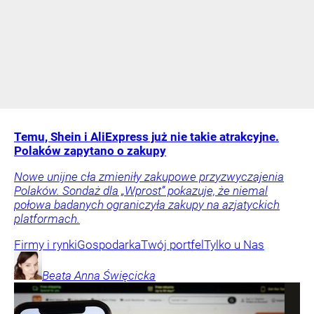
Temu, Shein i AliExpress już nie takie atrakcyjne.
Polaków zapytano o zakupy
Nowe unijne cła zmieniły zakupowe przyzwyczajenia
Polaków. Sondaż dla „Wprost” pokazuje, że niemal
połowa badanych ograniczyła zakupy na azjatyckich
platformach.
Firmy i rynki
Gospodarka
Twój portfel
Tylko u Nas
Beata Anna
Święcicka