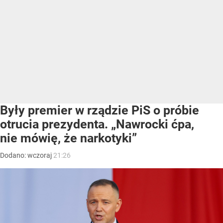
Były premier w rządzie PiS o próbie
otrucia prezydenta. „Nawrocki ćpa,
nie mówię, że narkotyki”
Dodano:
wczoraj
21:26