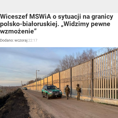
Wiceszef MSWiA o sytuacji na granicy
polsko-białoruskiej. „Widzimy pewne
wzmożenie”
Dodano:
wczoraj
22:17