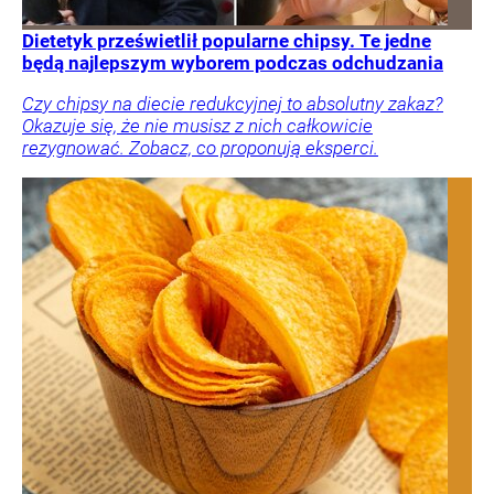
Dietetyk prześwietlił popularne chipsy. Te jedne
będą najlepszym wyborem podczas odchudzania
Czy chipsy na diecie redukcyjnej to absolutny zakaz?
Okazuje się, że nie musisz z nich całkowicie
rezygnować. Zobacz, co proponują eksperci.