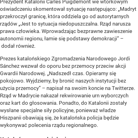
Prezydent Katalonii Carles Puigdemont we wtorkowym
oświadczeniu skomentował sytuację następująco: „Madryt
przekroczył granicę, która oddziela go od autorytarnych
rządów „Jest to sytuacja niedopuszczalna. Rząd narusza
prawa człowieka. Wprowadzając bezprawne zawieszenie
autonomii regionu, łamie się podstawy demokracji” –
dodał również.
Prezes katalońskiego Zgromadzenia Narodowego Jordi
Sánchez wezwał do oporu bez przemocy przeciw akcji
Gwardii Narodowej. „Nadszedł czas. Opieramy się
pokojowo. Wyjdziemy, by bronić naszych instytucji bez
użycia przemocy” – napisał na swoim koncie na Twitterze.
Rząd w Madrycie nakazał rekwirowanie urn wyborczych
oraz kart do głosowania. Ponadto, do Katalonii zostały
wysłane specjalne siły policyjne, ponieważ władze
Hiszpanii obawiają się, że katalońska policja będzie
wykonywać polecenia rządu regionalnego.