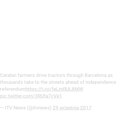
Catalan farmers drive tractors through Barcelona as
thousands take to the streets ahead of independence
referendum
https://t.co/feLmRUL8MW
pic.twitter.com/3RUfa7cVe1
— ITV News (@itvnews)
29 września 2017