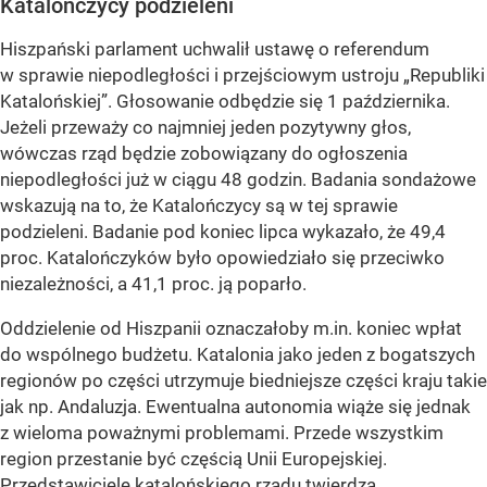
Katalończycy podzieleni
Hiszpański parlament uchwalił ustawę o referendum
w sprawie niepodległości i przejściowym ustroju „Republiki
Katalońskiej”. Głosowanie odbędzie się 1 października.
Jeżeli przeważy co najmniej jeden pozytywny głos,
wówczas rząd będzie zobowiązany do ogłoszenia
niepodległości już w ciągu 48 godzin. Badania sondażowe
wskazują na to, że Katalończycy są w tej sprawie
podzieleni. Badanie pod koniec lipca wykazało, że 49,4
proc. Katalończyków było opowiedziało się przeciwko
niezależności, a 41,1 proc. ją poparło.
Oddzielenie od Hiszpanii oznaczałoby m.in. koniec wpłat
do wspólnego budżetu. Katalonia jako jeden z bogatszych
regionów po części utrzymuje biedniejsze części kraju takie
jak np. Andaluzja. Ewentualna autonomia wiąże się jednak
z wieloma poważnymi problemami. Przede wszystkim
region przestanie być częścią Unii Europejskiej.
Przedstawiciele katalońskiego rządu twierdzą,