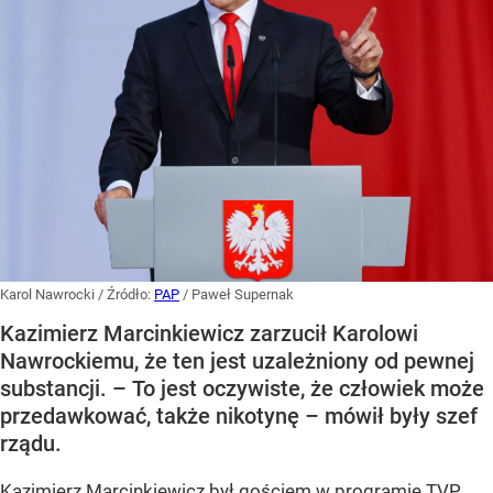
Karol Nawrocki
/ Źródło:
PAP
/
Paweł Supernak
Kazimierz Marcinkiewicz zarzucił Karolowi
Nawrockiemu, że ten jest uzależniony od pewnej
substancji. – To jest oczywiste, że człowiek może
przedawkować, także nikotynę – mówił były szef
rządu.
Kazimierz Marcinkiewicz był gościem w programie TVP