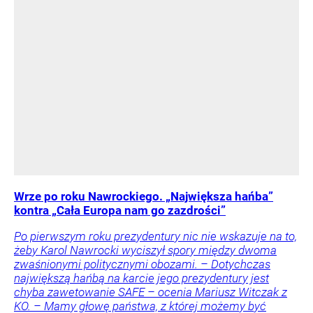
Wrze po roku Nawrockiego. „Największa hańba”
kontra „Cała Europa nam go zazdrości”
Po pierwszym roku prezydentury nic nie wskazuje na to,
żeby Karol Nawrocki wyciszył spory między dwoma
zwaśnionymi politycznymi obozami. – Dotychczas
największą hańbą na karcie jego prezydentury jest
chyba zawetowanie SAFE – ocenia Mariusz Witczak z
KO. – Mamy głowę państwa, z której możemy być