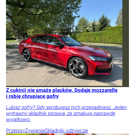
Z cukinii nie smażę placków. Dodaję mozzarellę
i robię chrupiące gofry
Lubisz gofry? Gdy spróbujesz tych przepadniesz. Jeden
wytrawny składnik sprawia, że smakują naprawdę
wyjątkowo.
Przepisy
Żywienie
Składniki odżywcze