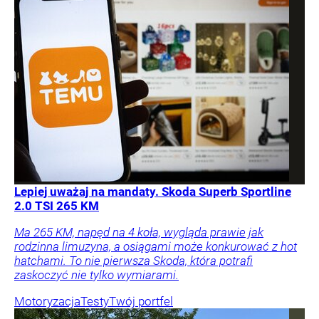
Lepiej uważaj na mandaty. Skoda Superb Sportline
2.0 TSI 265 KM
Ma 265 KM, napęd na 4 koła, wygląda prawie jak
rodzinna limuzyna, a osiągami może konkurować z hot
hatchami. To nie pierwsza Skoda, która potrafi
zaskoczyć nie tylko wymiarami.
Motoryzacja
Testy
Twój portfel