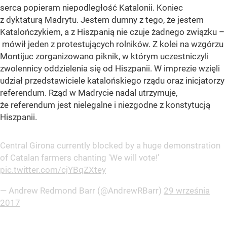
serca popieram niepodległość Katalonii. Koniec
z dyktaturą Madrytu. Jestem dumny z tego, że jestem
Katalończykiem, a z Hiszpanią nie czuje żadnego związku –
mówił jeden z protestujących rolników. Z kolei na wzgórzu
Montijuc zorganizowano piknik, w którym uczestniczyli
zwolennicy oddzielenia się od Hiszpanii. W imprezie wzięli
udział przedstawiciele katalońskiego rządu oraz inicjatorzy
referendum. Rząd w Madrycie nadal utrzymuje,
że referendum jest nielegalne i niezgodne z konstytucją
Hiszpanii.
Central Girona currently blocked by a huge demonstration
of Catalan farmers chanting 'We will vote!'
pic.twitter.com/cjYBqZXtey
— Andrew Redmond Barr (@AndrewRBarr)
29 września
2017