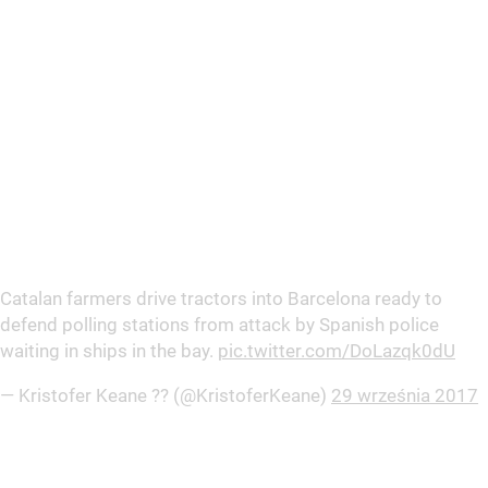
Catalan farmers drive tractors into Barcelona ready to
defend polling stations from attack by Spanish police
waiting in ships in the bay.
pic.twitter.com/DoLazqk0dU
— Kristofer Keane ?? (@KristoferKeane)
29 września 2017