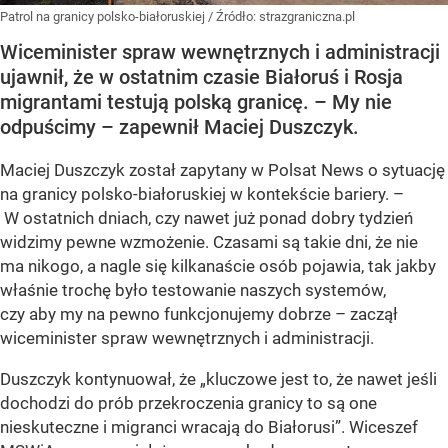
Patrol na granicy polsko-białoruskiej
/ Źródło:
strazgraniczna.pl
Wiceminister spraw wewnętrznych i administracji
ujawnił, że w ostatnim czasie Białoruś i Rosja
migrantami testują polską granicę. – My nie
odpuścimy – zapewnił Maciej Duszczyk.
Maciej Duszczyk został zapytany w Polsat News o sytuację
na granicy polsko-białoruskiej w kontekście bariery. –
W ostatnich dniach, czy nawet już ponad dobry tydzień
widzimy pewne wzmożenie. Czasami są takie dni, że nie
ma nikogo, a nagle się kilkanaście osób pojawia, tak jakby
właśnie trochę było testowanie naszych systemów,
czy aby my na pewno funkcjonujemy dobrze – zaczął
wiceminister spraw wewnętrznych i administracji.
Duszczyk kontynuował, że „kluczowe jest to, że nawet jeśli
dochodzi do prób przekroczenia granicy to są one
nieskuteczne i migranci wracają do Białorusi”. Wiceszef