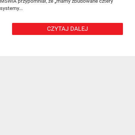
MSWiA przypomniał, że „mamy zbudowane cztery
systemy...
CZYTAJ DALEJ