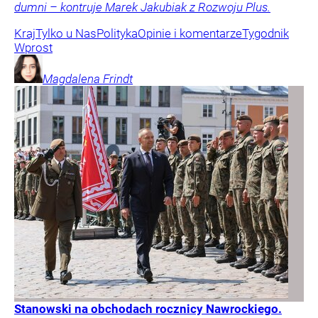
dumni – kontruje Marek Jakubiak z Rozwoju Plus.
Kraj
Tylko u Nas
Polityka
Opinie i komentarze
Tygodnik
Wprost
Magdalena
Frindt
Stanowski na obchodach rocznicy Nawrockiego.