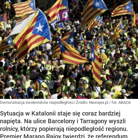
Demonstracja zwolenników niepodległości
Źródło:
Newspix.pl
/
fot. ABACA
Sytuacja w Katalonii staje się coraz bardziej
napięta. Na ulice Barcelony i Tarragony wyszli
rolnicy, którzy popierają niepodległość regionu.
Premier Marano Rajoy twierdzi, że referendum