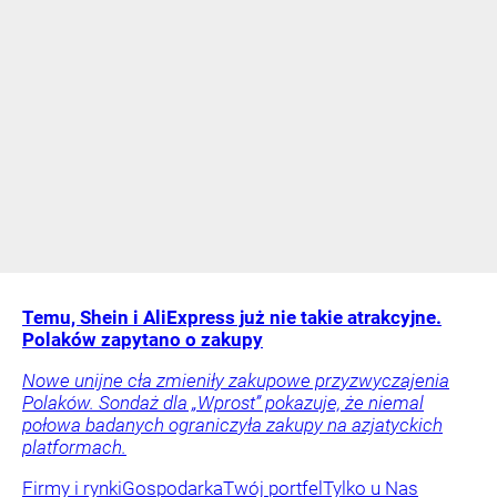
Temu, Shein i AliExpress już nie takie atrakcyjne.
Polaków zapytano o zakupy
Nowe unijne cła zmieniły zakupowe przyzwyczajenia
Polaków. Sondaż dla „Wprost” pokazuje, że niemal
połowa badanych ograniczyła zakupy na azjatyckich
platformach.
Firmy i rynki
Gospodarka
Twój portfel
Tylko u Nas