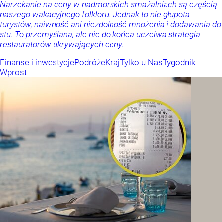
Narzekanie na ceny w nadmorskich smażalniach są częścią
naszego wakacyjnego folkloru. Jednak to nie głupota
turystów, naiwność ani niezdolność mnożenia i dodawania do
stu. To przemyślana, ale nie do końca uczciwa strategia
restauratorów ukrywających ceny.
Finanse i inwestycje
Podróże
Kraj
Tylko u Nas
Tygodnik
Wprost