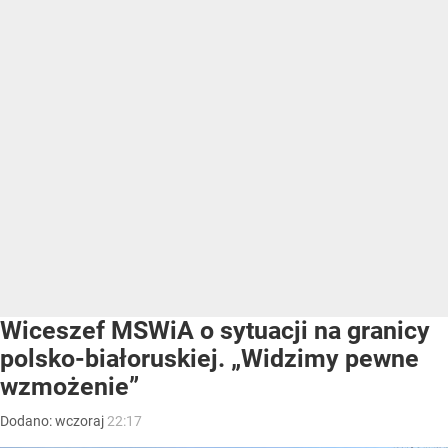
Wiceszef MSWiA o sytuacji na granicy
polsko-białoruskiej. „Widzimy pewne
wzmożenie”
Dodano:
wczoraj
22:17