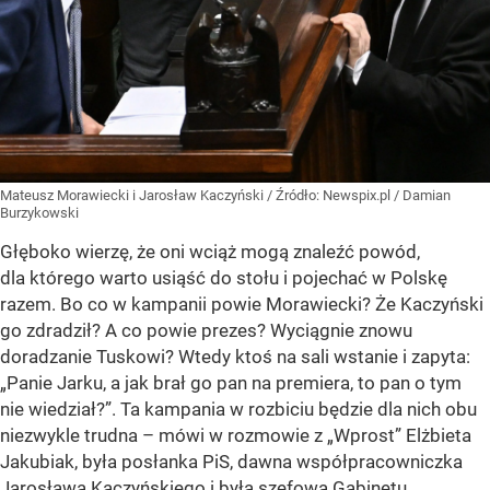
Mateusz Morawiecki i Jarosław Kaczyński
/ Źródło:
Newspix.pl
/
Damian
Burzykowski
Głęboko wierzę, że oni wciąż mogą znaleźć powód,
dla którego warto usiąść do stołu i pojechać w Polskę
razem. Bo co w kampanii powie Morawiecki? Że Kaczyński
go zdradził? A co powie prezes? Wyciągnie znowu
doradzanie Tuskowi? Wtedy ktoś na sali wstanie i zapyta:
„Panie Jarku, a jak brał go pan na premiera, to pan o tym
nie wiedział?”. Ta kampania w rozbiciu będzie dla nich obu
niezwykle trudna – mówi w rozmowie z „Wprost” Elżbieta
Jakubiak, była posłanka PiS, dawna współpracowniczka
Jarosława Kaczyńskiego i była szefowa Gabinetu