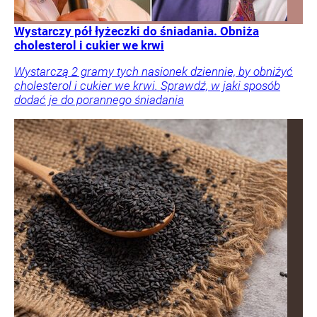
Wystarczy pół łyżeczki do śniadania. Obniża
cholesterol i cukier we krwi
Wystarczą 2 gramy tych nasionek dziennie, by obniżyć
cholesterol i cukier we krwi. Sprawdź, w jaki sposób
dodać je do porannego śniadania