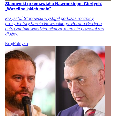
Stanowski przemawiał u Nawrockiego. Giertych:
„Wazelina jakich mało”
Krzysztof Stanowski wystąpił podczas rocznicy
prezydentury Karola Nawrockiego. Roman Giertych
ostro zaatakował dziennikarza, a ten nie pozostał mu
dłużny.
Kraj
Polityka