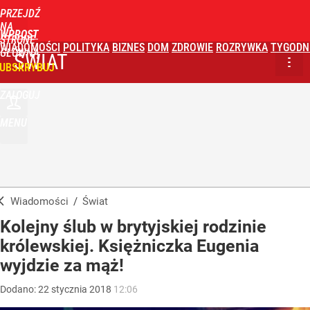
PRZEJDŹ
NA
WPROST
STRONĘ
WIADOMOŚCI
POLITYKA
BIZNES
DOM
ZDROWIE
ROZRYWKA
TYGODN
GŁÓWNĄ
ŚWIAT
UBSKRYBUJ
ZALOGUJ
MENU
Wiadomości
/
Świat
Kolejny ślub w brytyjskiej rodzinie
królewskiej. Księżniczka Eugenia
wyjdzie za mąż!
Dodano:
22
stycznia
2018
12:06