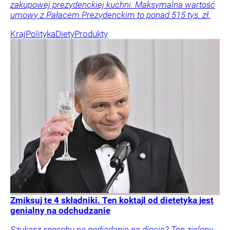
zakupowej prezydenckiej kuchni. Maksymalna wartość
umowy z Pałacem Prezydenckim to ponad 515 tys. zł.
Kraj
Polityka
Diety
Produkty
Zmiksuj te 4 składniki. Ten koktajl od dietetyka jest
genialny na odchudzanie
Szukasz sposobu na podjadanie na diecie? Ten zielony