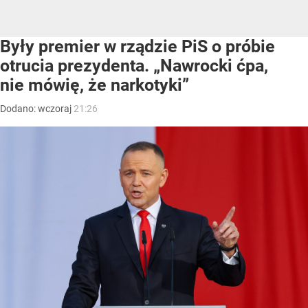
Były premier w rządzie PiS o próbie
otrucia prezydenta. „Nawrocki ćpa,
nie mówię, że narkotyki”
Dodano:
wczoraj
21:26