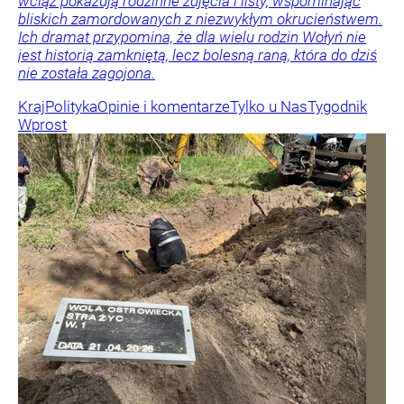
wciąż pokazują rodzinne zdjęcia i listy, wspominając
bliskich zamordowanych z niezwykłym okrucieństwem.
Ich dramat przypomina, że dla wielu rodzin Wołyń nie
jest historią zamkniętą, lecz bolesną raną, która do dziś
nie została zagojona.
Kraj
Polityka
Opinie i komentarze
Tylko u Nas
Tygodnik
Wprost