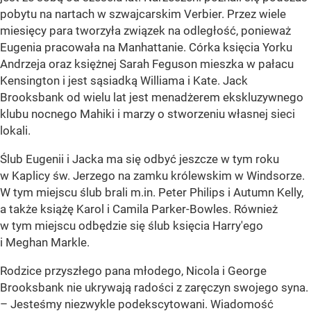
pobytu na nartach w szwajcarskim Verbier. Przez wiele
miesięcy para tworzyła związek na odległość, ponieważ
Eugenia pracowała na Manhattanie. Córka księcia Yorku
Andrzeja oraz księżnej Sarah Feguson mieszka w pałacu
Kensington i jest sąsiadką Williama i Kate. Jack
Brooksbank od wielu lat jest menadżerem ekskluzywnego
klubu nocnego Mahiki i marzy o stworzeniu własnej sieci
lokali.
Ślub Eugenii i Jacka ma się odbyć jeszcze w tym roku
w Kaplicy św. Jerzego na zamku królewskim w Windsorze.
W tym miejscu ślub brali m.in. Peter Philips i Autumn Kelly,
a także książę Karol i Camila Parker-Bowles. Również
w tym miejscu odbędzie się ślub księcia Harry'ego
i Meghan Markle.
Rodzice przyszłego pana młodego, Nicola i George
Brooksbank nie ukrywają radości z zaręczyn swojego syna.
– Jesteśmy niezwykle podekscytowani. Wiadomość