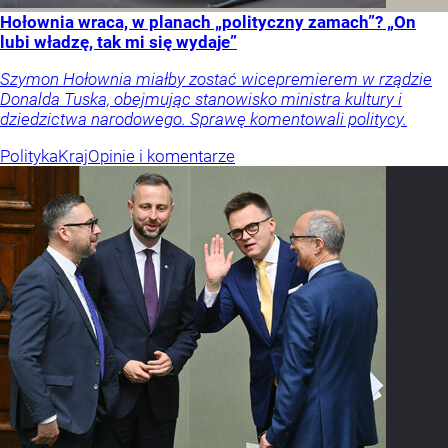
Hołownia wraca, w planach „polityczny zamach”? „On
lubi władzę, tak mi się wydaje”
Szymon Hołownia miałby zostać wicepremierem w rządzie
Donalda Tuska, obejmując stanowisko ministra kultury i
dziedzictwa narodowego. Sprawę komentowali politycy.
Polityka
Kraj
Opinie i komentarze