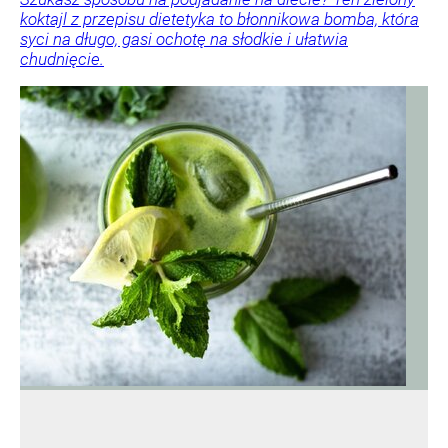
koktajl z przepisu dietetyka to błonnikowa bomba, która
syci na długo, gasi ochotę na słodkie i ułatwia
chudnięcie.