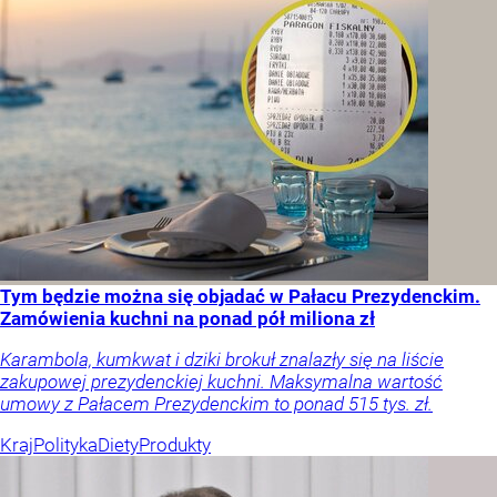
Tym będzie można się objadać w Pałacu Prezydenckim.
Zamówienia kuchni na ponad pół miliona zł
Karambola, kumkwat i dziki brokuł znalazły się na liście
zakupowej prezydenckiej kuchni. Maksymalna wartość
umowy z Pałacem Prezydenckim to ponad 515 tys. zł.
Kraj
Polityka
Diety
Produkty