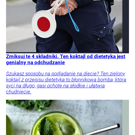
Zmiksuj te 4 składniki. Ten koktajl od dietetyka jest
genialny na odchudzanie
Szukasz sposobu na podjadanie na diecie? Ten zielony
koktajl z przepisu dietetyka to błonnikowa bomba, która
syci na długo, gasi ochotę na słodkie i ułatwia
chudnięcie.