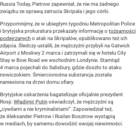
Russia Today, Pietrow zapewniał, że nie ma żadnego
związku ze sprawą zatrucia Skripala i jego córki.
Przypomnijmy, że w ubiegłym tygodniu Metropolitan Police
i brytyjska prokuratura przekazały informację o
tożsamości
podejrzanych
o atak na Skripalów, opublikowano też ich
zdjęcia. Śledczy ustalili, że mężczyźni przybyli na Gatwick
Airport z Moskwy 2 marca i zatrzymali się w hotelu City
Stay w Bow Road we wschodnim Londynie. Stamtąd
4 marca pojechali do Salisbury, gdzie doszło to ataku
nowiczokiem. Śmiercionośna substancja została
naniesiona na drzwi domu ofiary.
Brytyjskie oskarżenia bagatelizuje oficjalnie prezydent
Rosji.
Władimir Putin
oświadczył, że mężczyźni są
„cywilami a nie kryminalistami”
. Zapowiedział też,
że Aleksander Pietrow i Rusłan Boszirow wystąpią
w mediach, by samemu dowodzić swojej niewinności.