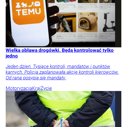
Wielka obława drogówki. Będą kontrolować tylko
jedno
Jeden dzień. Tysiące kontroli, mandatów i punktów
karnych. Policja zaplanowała akcję kontroli kierowców.
Od rana posypią się mandaty.
Motoryzacja
Kraj
Życie