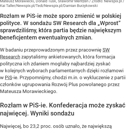
Mateusz Morawiecki, Donald Tusk, Sławomir Mentzen
/ Źródło:
Newspix.pl
/
Kai Taller/Newspix.pl/Tedi/Newspix.pl/Damian Burzykowski
Rozłam w PiS-ie może sporo zmienić w polskiej
polityce. W sondażu SW Research dla „Wprost”
sprawdziliśmy, która partia będzie największym
beneficjentem ewentualnych zmian.
W badaniu przeprowadzonym przez pracownię
SW
Research
zapytaliśmy ankietowanych, która formacja
polityczna ich zdaniem mogłaby najbardziej zyskać
w kolejnych wyborach parlamentarnych dzięki rozłamowi
w
PiS
-ie. Przypomnijmy, chodzi m.in. o wykluczenie z partii
członków ugrupowania Rozwój Plus powołanego przez
Mateusza Morawieckiego.
Rozłam w PiS-ie. Konfederacja może zyskać
najwięcej. Wyniki sondażu
Najwięcej, bo 23,2 proc. osób uznało, że największą