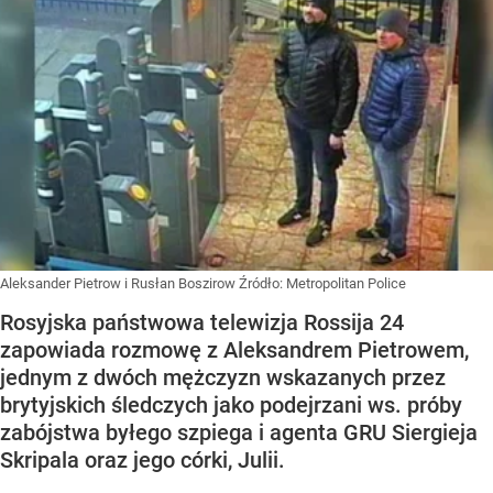
Aleksander Pietrow i Rusłan Boszirow
Źródło:
Metropolitan Police
Rosyjska państwowa telewizja Rossija 24
zapowiada rozmowę z Aleksandrem Pietrowem,
jednym z dwóch mężczyzn wskazanych przez
brytyjskich śledczych jako podejrzani ws. próby
zabójstwa byłego szpiega i agenta GRU Siergieja
Skripala oraz jego córki, Julii.