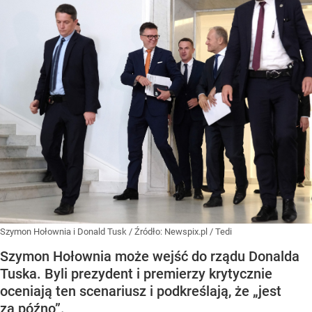
Szymon Hołownia i Donald Tusk
/ Źródło:
Newspix.pl
/
Tedi
Szymon Hołownia może wejść do rządu Donalda
Tuska. Byli prezydent i premierzy krytycznie
oceniają ten scenariusz i podkreślają, że „jest
za późno”.