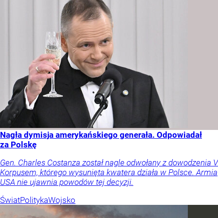
Nagła dymisja amerykańskiego generała. Odpowiadał
za Polskę
Gen. Charles Costanza został nagle odwołany z dowodzenia V
Korpusem, którego wysunięta kwatera działa w Polsce. Armia
USA nie ujawnia powodów tej decyzji.
Świat
Polityka
Wojsko