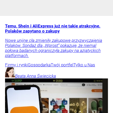
Temu, Shein i AliExpress już nie takie atrakcyjne.
Polaków zapytano o zakupy
Nowe unijne cła zmieniły zakupowe przyzwyczajenia
Polaków. Sondaż dla „Wprost” pokazuje, że niemal
połowa badanych ograniczyła zakupy na azjatyckich
platformach.
Firmy i rynki
Gospodarka
Twój portfel
Tylko u Nas
Beata Anna
Święcicka