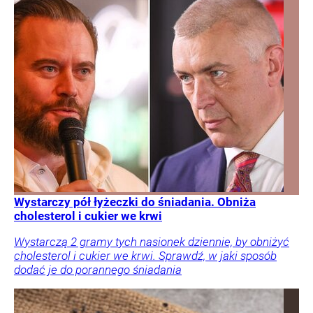
Wystarczy pół łyżeczki do śniadania. Obniża
cholesterol i cukier we krwi
Wystarczą 2 gramy tych nasionek dziennie, by obniżyć
cholesterol i cukier we krwi. Sprawdź, w jaki sposób
dodać je do porannego śniadania