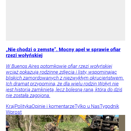
„Nie chodzi o zemstę”. Mocny apel w sprawie ofiar
rzezi wołyńskiej
W Buenos Aires potomkowie ofiar rzezi wołyńskiej
wciąż pokazują rodzinne zdjęcia i listy, wspominając
bliskich zamordowanych z niezwykłym okrucieństwem.
Ich dramat przypomina, że dla wielu rodzin Wołyń nie
jest historią zamkniętą, lecz bolesną raną, która do dziś
nie została zagojona.
Kraj
Polityka
Opinie i komentarze
Tylko u Nas
Tygodnik
Wprost