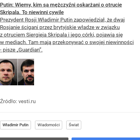
Putin: Wiemy, kim są mężczyźni oskarżani o otrucie
Skripala. To niewinni cywile
Prezydent Rosji Władimir Putin zapowiedział, że dwaj
Rosjanie ścigani przez brytyjskie władze w związku
z otruciem Siergieja Skripala i jego córki, pojawią się
w mediach. Tam mają przekonywać o swojej niewinności
- pisze „Guardian”.
Źródło:
vesti.ru
Władimir Putin
Wiadomości
Świat