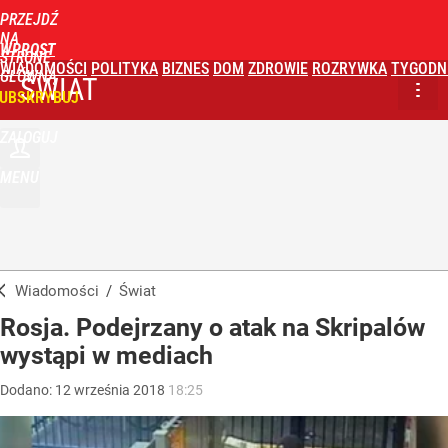
PRZEJDŹ
NA
WPROST
STRONĘ
WIADOMOŚCI
POLITYKA
BIZNES
DOM
ZDROWIE
ROZRYWKA
TYGODN
GŁÓWNĄ
ŚWIAT
UBSKRYBUJ
ZALOGUJ
MENU
Wiadomości
/
Świat
Rosja. Podejrzany o atak na Skripalów
wystąpi w mediach
Dodano:
12
września
2018
18:25