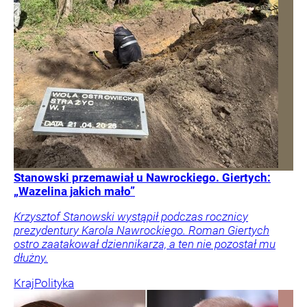
Stanowski przemawiał u Nawrockiego. Giertych:
„Wazelina jakich mało”
Krzysztof Stanowski wystąpił podczas rocznicy
prezydentury Karola Nawrockiego. Roman Giertych
ostro zaatakował dziennikarza, a ten nie pozostał mu
dłużny.
Kraj
Polityka