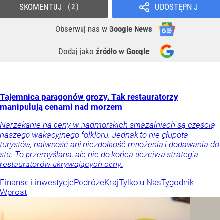
SKOMENTUJ
UDOSTĘPNIJ
2
Obserwuj nas
w
Google News
Dodaj jako
źródło w Google
Tajemnica paragonów grozy. Tak restauratorzy
manipulują cenami nad morzem
Narzekanie na ceny w nadmorskich smażalniach są częścią
naszego wakacyjnego folkloru. Jednak to nie głupota
turystów, naiwność ani niezdolność mnożenia i dodawania do
stu. To przemyślana, ale nie do końca uczciwa strategia
restauratorów ukrywających ceny.
Finanse i inwestycje
Podróże
Kraj
Tylko u Nas
Tygodnik
Wprost