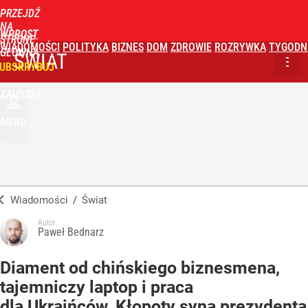
PRZEJDŹ
NA
WPROST
STRONĘ
WIADOMOŚCI
POLITYKA
BIZNES
DOM
ZDROWIE
ROZRYWKA
TYGODN
GŁÓWNĄ
ŚWIAT
UBSKRYBUJ
ZALOGUJ
MENU
Wiadomości
/
Świat
Autor:
Paweł Bednarz
Diament od chińskiego biznesmena,
tajemniczy laptop i praca
dla Ukraińców. Kłopoty syna prezydenta