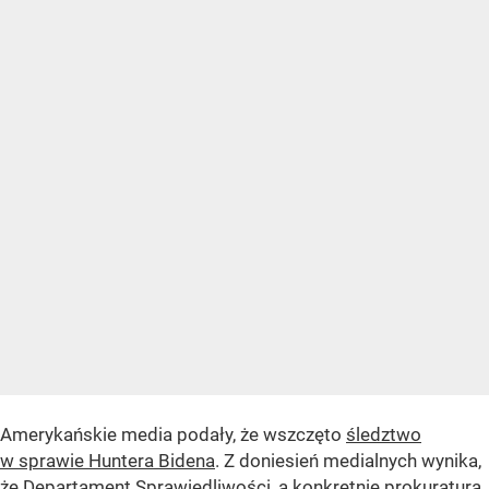
Amerykańskie media podały, że wszczęto
śledztwo
w sprawie Huntera Bidena
. Z doniesień medialnych wynika,
że Departament Sprawiedliwości, a konkretnie prokuratura