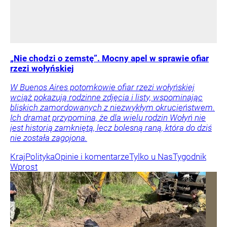
„Nie chodzi o zemstę”. Mocny apel w sprawie ofiar
rzezi wołyńskiej
W Buenos Aires potomkowie ofiar rzezi wołyńskiej
wciąż pokazują rodzinne zdjęcia i listy, wspominając
bliskich zamordowanych z niezwykłym okrucieństwem.
Ich dramat przypomina, że dla wielu rodzin Wołyń nie
jest historią zamkniętą, lecz bolesną raną, która do dziś
nie została zagojona.
Kraj
Polityka
Opinie i komentarze
Tylko u Nas
Tygodnik
Wprost