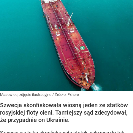
Masowiec, zdjęcie ilustracyjne
/ Źródło:
Pxhere
Szwecja skonfiskowała wiosną jeden ze statków
rosyjskiej floty cieni. Tamtejszy sąd zdecydował,
że przypadnie on Ukrainie.
Szwecja nie tylko skonfiskowała statek, należący do tak