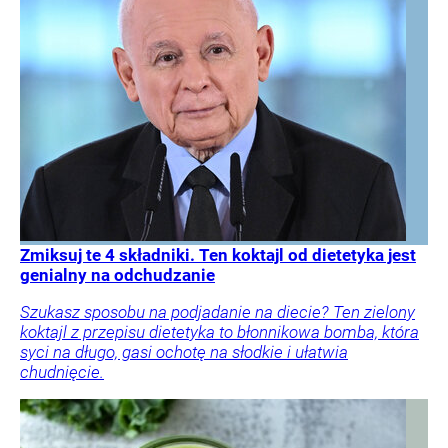
Zmiksuj te 4 składniki. Ten koktajl od dietetyka jest
genialny na odchudzanie
Szukasz sposobu na podjadanie na diecie? Ten zielony
koktajl z przepisu dietetyka to błonnikowa bomba, która
syci na długo, gasi ochotę na słodkie i ułatwia
chudnięcie.