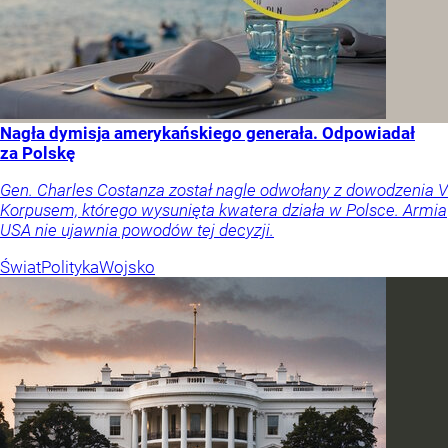
Nagła dymisja amerykańskiego generała. Odpowiadał
za Polskę
Gen. Charles Costanza został nagle odwołany z dowodzenia V
Korpusem, którego wysunięta kwatera działa w Polsce. Armia
USA nie ujawnia powodów tej decyzji.
Świat
Polityka
Wojsko