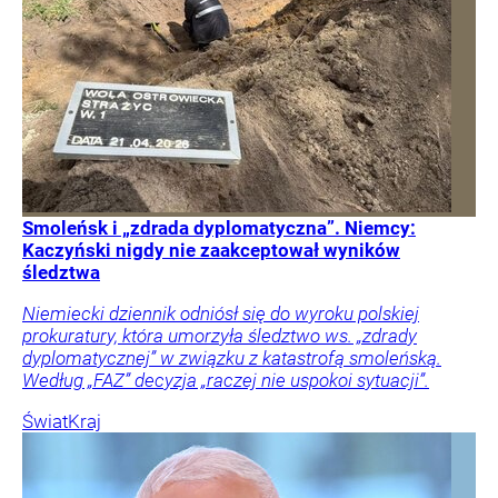
Smoleńsk i „zdrada dyplomatyczna”. Niemcy:
Kaczyński nigdy nie zaakceptował wyników
śledztwa
Niemiecki dziennik odniósł się do wyroku polskiej
prokuratury, która umorzyła śledztwo ws. „zdrady
dyplomatycznej” w związku z katastrofą smoleńską.
Według „FAZ” decyzja „raczej nie uspokoi sytuacji”.
Świat
Kraj