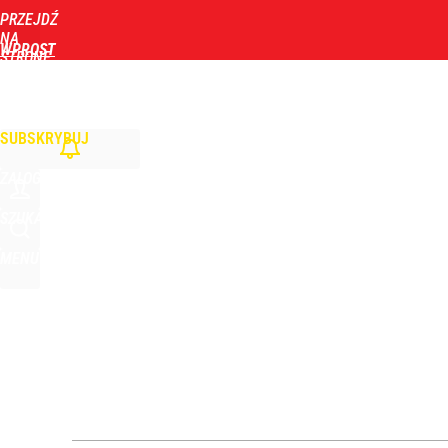
PRZEJDŹ
Udostępnij
0
Skomentuj
NA
WPROST
STRONĘ
GŁÓWNĄ
WIADOMOŚCI
POLITYKA
BIZNES
DOM
ZDROWIE
ROZRYWKA
TYGOD
Orlen stracił przez nich 1,5 mld zł? Menedżerom z 
SUBSKRYBUJ
3
ZALOGUJ
Atak na 15-latka Kamiennej Górze. Trwa obława z
SZUKAJ
MENU
dodaj
„Nie chodzi o zemstę”. Mocny apel w sprawie ofiar 
dodaj