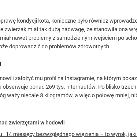
oprawę kondycji
kota
, konieczne było również wprowadzen
, że zwierzak miał tak dużą nadwagę, że stanowiła ona wr
t miał nawet problemy z samodzielnym wejściem po scho
może doprowadzić do problemów zdrowotnych.
a
wili założyć mu profil na Instagramie, na którym poka
 obserwuje ponad 269 tys. internautów. Po blisko trzec
nóg waży niecałe 8 kilogramów, a więc o połowę mniej, n
nad zwierzętami w hodowli
u i 14 miesięcy bezwzględnego więzienia – to wyrok, jaki