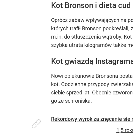
Kot Bronson i dieta cud
Oprócz zabaw wpływających na p
których trafił Bronson podkreślali
m.in. do stłuszczenia wątroby. Ko
szybka utrata kilogramów także 
Kot gwiazdą Instagram
Nowi opiekunowie Bronsona postano
kot. Codzienne przygody zwierzaka
siebie sprzed lat. Obecnie czworo
go ze schroniska.
Rekordowy wyrok za znęcanie się 
1,5 rok