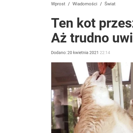
Masowe zatrucia nad polskim morzem. Wprowadz
Wprost
/
Wiadomości
/
Świat
Ten kot prze
dodaj
Aż trudno uwi
Wrze po roku Nawrockiego. „Największa hańba” ko
Dodano:
20
kwietnia
2021
22:14
17
Morawiecki powoła partię. Chce współpracy z Me
1