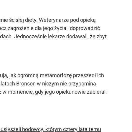
ie ścisłej diety. Weterynarze pod opieką
ęcz zagrożenie dla jego życia i doprowadzić
dach. Jednocześnie lekarze dodawali, że zbyt
zują, jak ogromną metamorfozę przeszedł ich
h latach Bronson w niczym nie przypomina
iż w momencie, gdy jego opiekunowie zabierali
 usłyszeli hodowcy, którym cztery lata temu