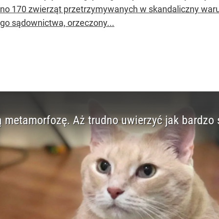
no 170 zwierząt przetrzymywanych w skandaliczny warun
ego sądownictwa, orzeczony...