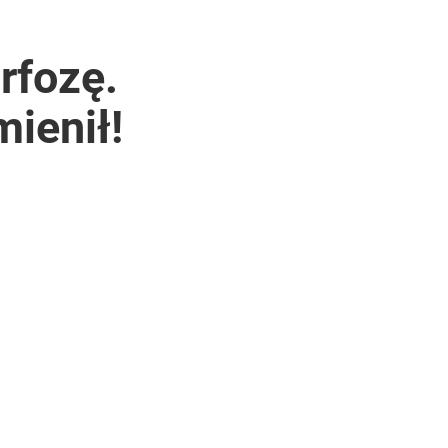
rfozę.
mienił!