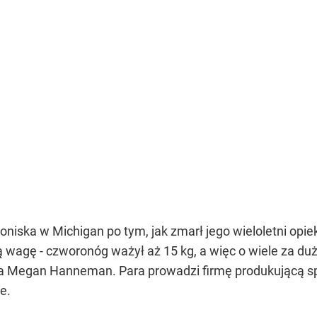
roniska w Michigan po tym, jak zmarł jego wieloletni op
 wagę - czworonóg ważył aż 15 kg, a więc o wiele za duż
ka Megan Hanneman. Para prowadzi firmę produkującą sp
e.