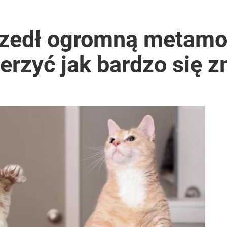
ono kwarantannę
szedł ogromną metamo
erzyć jak bardzo się z
ntra „Cała Europa nam go zazdrości”
ntzenem. „Jestem otwarty”