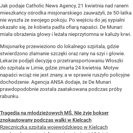
Jak podaje Catholic News Agency, 21 kwietnia nad ranem
mieszkańcy ośrodka misjonarskiego zauważyli, że 50-latka
nie wyszła ze swojego pokoju. Po wejściu do jej sypialni
okazało się, że kobieta padła ofiarą napaści. De Munari
miała obrażenia głowy i leżała nieprzytomna w kałuży krwi.
Misjonarkę przewieziono do lokalnego szpitala, gdzie
stwierdzono złamanie szczęki oraz rany na szyi i głowie.
Lekarze podjęli decyzję o przetransportowaniu Włoszki
do szpitala w Limie, gdzie zmarła 24 kwietnia. Motyw
napaści wciąż nie jest znany, a w sprawie ruszyło policyjne
dochodzenie. Agencja ANSA dodaje, że De Munari
prawdopodobnie została zaatakowana podczas próby
rabunku.
Tragedia na młodzieżowych MŚ. Nie żyje bokser
znokautowany podczas walki w Kielcach
Rzeczniczka szpitala wojewódzkiego w Kielcach