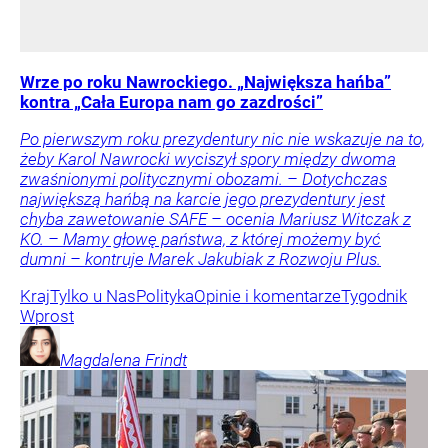
Wrze po roku Nawrockiego. „Największa hańba”
kontra „Cała Europa nam go zazdrości”
Po pierwszym roku prezydentury nic nie wskazuje na to,
żeby Karol Nawrocki wyciszył spory między dwoma
zwaśnionymi politycznymi obozami. – Dotychczas
największą hańbą na karcie jego prezydentury jest
chyba zawetowanie SAFE – ocenia Mariusz Witczak z
KO. – Mamy głowę państwa, z której możemy być
dumni – kontruje Marek Jakubiak z Rozwoju Plus.
Kraj
Tylko u Nas
Polityka
Opinie i komentarze
Tygodnik
Wprost
Magdalena
Frindt