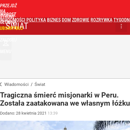
PRZEJDŹ
NA
WPROST
STRONĘ
WIADOMOŚCI
POLITYKA
BIZNES
DOM
ZDROWIE
ROZRYWKA
TYGODN
GŁÓWNĄ
ŚWIAT
UBSKRYBUJ
ZALOGUJ
MENU
Wiadomości
/
Świat
Tragiczna śmierć misjonarki w Peru.
Została zaatakowana we własnym łóżku
Dodano:
28
kwietnia
2021
13:39