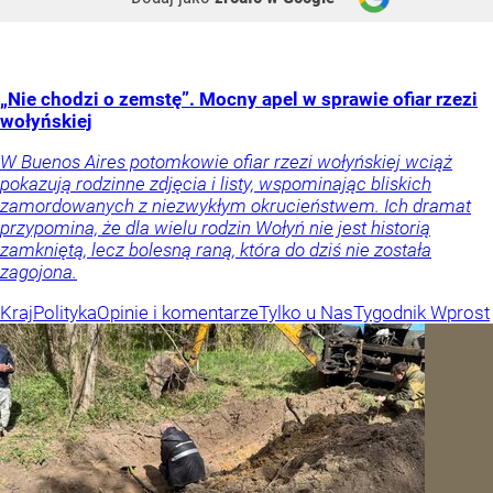
„Nie chodzi o zemstę”. Mocny apel w sprawie ofiar rzezi
wołyńskiej
W Buenos Aires potomkowie ofiar rzezi wołyńskiej wciąż
pokazują rodzinne zdjęcia i listy, wspominając bliskich
zamordowanych z niezwykłym okrucieństwem. Ich dramat
przypomina, że dla wielu rodzin Wołyń nie jest historią
zamkniętą, lecz bolesną raną, która do dziś nie została
zagojona.
Kraj
Polityka
Opinie i komentarze
Tylko u Nas
Tygodnik Wprost