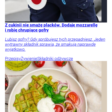
Z cukinii nie smażę placków. Dodaję mozzarellę
i robię chrupiące gofry
Lubisz gofry? Gdy spróbujesz tych przepadniesz. Jeden
wytrawny składnik sprawia, że smakują naprawdę
wyjątkowo.
Przepisy
Żywienie
Składniki odżywcze