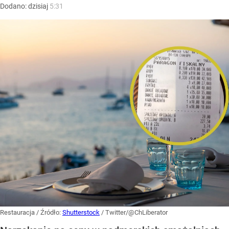
Dodano:
dzisiaj
5:31
Restauracja
/ Źródło:
Shutterstock
/
Twitter/@ChLiberator