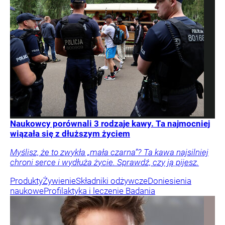
Naukowcy porównali 3 rodzaje kawy. Ta najmocniej
wiązała się z dłuższym życiem
Myślisz, że to zwykła „mała czarna”? Ta kawa najsilniej
chroni serce i wydłuża życie. Sprawdź, czy ją pijesz.
Produkty
Żywienie
Składniki odżywcze
Doniesienia
naukowe
Profilaktyka i leczenie
Badania