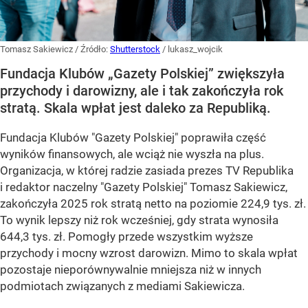
Tomasz Sakiewicz
/ Źródło:
Shutterstock
/
lukasz_wojcik
Fundacja Klubów „Gazety Polskiej” zwiększyła
przychody i darowizny, ale i tak zakończyła rok
stratą. Skala wpłat jest daleko za Republiką.
Fundacja Klubów "Gazety Polskiej" poprawiła część
wyników finansowych, ale wciąż nie wyszła na plus.
Organizacja, w której radzie zasiada prezes TV Republika
i redaktor naczelny "Gazety Polskiej" Tomasz Sakiewicz,
zakończyła 2025 rok stratą netto na poziomie 224,9 tys. zł.
To wynik lepszy niż rok wcześniej, gdy strata wynosiła
644,3 tys. zł. Pomogły przede wszystkim wyższe
przychody i mocny wzrost darowizn. Mimo to skala wpłat
pozostaje nieporównywalnie mniejsza niż w innych
podmiotach związanych z mediami Sakiewicza.