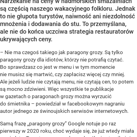
Narzekanie na ceny w nadmorskich smażalniach
są częścią naszego wakacyjnego folkloru. Jednak
to nie głupota turystów, naiwność ani niezdolność
mnożenia i dodawania do stu. To przemyślana,
ale nie do końca uczciwa strategia restauratorów
ukrywających ceny.
– Nie ma czegoś takiego jak paragony grozy. Są tylko
paragony grozy dla idiotów, którzy nie potrafią czytać.
Bo sprawdzasz co jest w menu i w tym momencie
nie musisz się martwić, czy zapłacisz więcej czy mniej.
Ale jeżeli ludzie nie czytają menu, nie czytają cen, to potem
są mocno zdziwieni. Więc wszystkie te publikacje
w gazetach o paragonach grozy można wyrzucić
do śmietnika – powiedział w facebookowym nagraniu
autor jednego ze świnoujskich serwisów internetowych.
Samą frazę „paragony grozy” Google notuje po raz
pierwszy w 2020 roku, choć wydaje się, że już wtedy miała