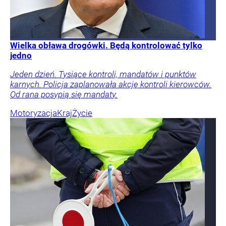
Wielka obława drogówki. Będą kontrolować tylko
jedno
Jeden dzień. Tysiące kontroli, mandatów i punktów
karnych. Policja zaplanowała akcję kontroli kierowców.
Od rana posypią się mandaty.
Motoryzacja
Kraj
Życie