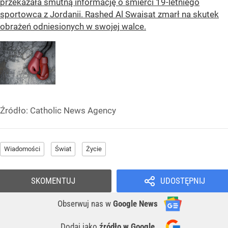
przekazała smutną informację o śmierci 19-letniego
sportowca z Jordanii. Rashed Al Swaisat zmarł na skutek
obrażeń odniesionych w swojej walce.
Źródło:
Catholic News Agency
Wiadomości
Świat
Życie
SKOMENTUJ
UDOSTĘPNIJ
Obserwuj nas
w
Google News
Dodaj jako
źródło w Google