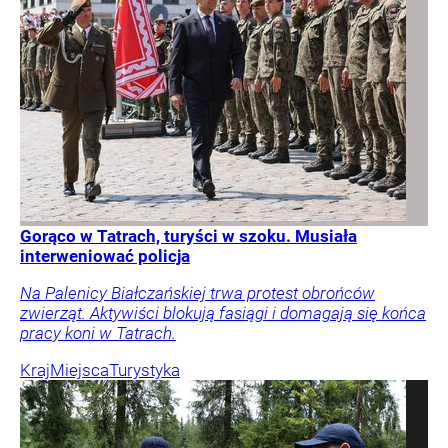
Gorąco w Tatrach, turyści w szoku. Musiała
interweniować policja
Na Palenicy Białczańskiej trwa protest obrońców
zwierząt. Aktywiści blokują fasiągi i domagają się końca
pracy koni w Tatrach.
Kraj
Miejsca
Turystyka