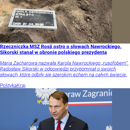
Rzeczniczka MSZ Rosji ostro o słowach Nawrockiego.
Sikorski stanął w obronie polskiego prezydenta
Maria Zacharowa nazwała Karola Nawrockiego „rusofobem”.
Radosław Sikorski w odpowiedzi przypomniał o swoich
słowach, które odbiły się szerokim echem na całym świecie.
Polityka
Kraj