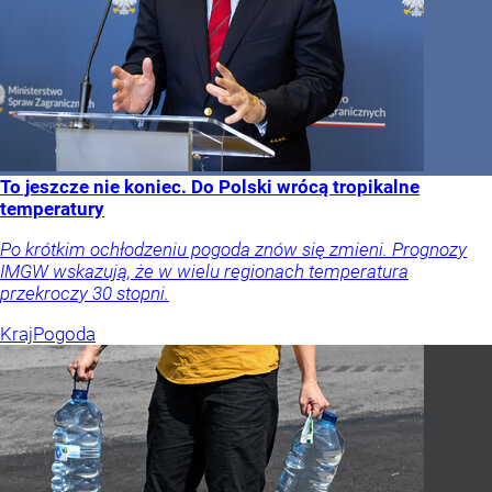
To jeszcze nie koniec. Do Polski wrócą tropikalne
temperatury
Po krótkim ochłodzeniu pogoda znów się zmieni. Prognozy
IMGW wskazują, że w wielu regionach temperatura
przekroczy 30 stopni.
Kraj
Pogoda