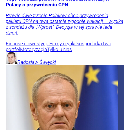
Polacy o przywróceniu CPN
Prawie dwie trzecie Polaków chce przywrócenia
pakietu CPN na dwa ostatnie tygodnie wakacji – wynika
z sondażu dla „Wprost”. Decyzja w tej sprawie lada
dzień.
Finanse i inwestycje
Firmy i rynki
Gospodarka
Twój
portfel
Motoryzacja
Tylko u Nas
Radosław
Święcki