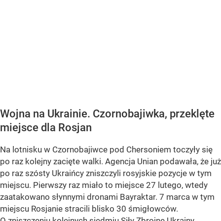
Wojna na Ukrainie. Czornobajiwka, przeklęte
miejsce dla Rosjan
Na lotnisku w Czornobajiwce pod Chersoniem toczyły się
po raz kolejny zacięte walki. Agencja Unian podawała, że już
po raz szósty Ukraińcy zniszczyli rosyjskie pozycje w tym
miejscu. Pierwszy raz miało to miejsce 27 lutego, wtedy
zaatakowano słynnymi dronami Bayraktar. 7 marca w tym
miejscu Rosjanie stracili blisko 30 śmigłowców.
O zniszczeniu kolejnych siedmiu Siły Zbrojne Ukrainy