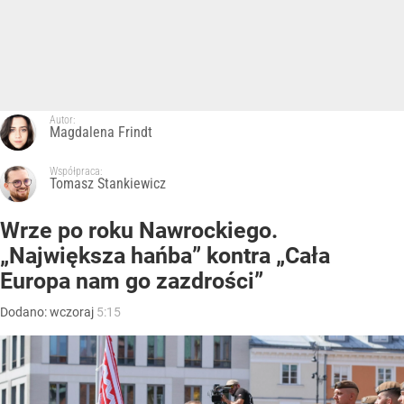
Autor:
Magdalena Frindt
Współpraca:
Tomasz Stankiewicz
Wrze po roku Nawrockiego.
„Największa hańba” kontra „Cała
Europa nam go zazdrości”
Dodano:
wczoraj
5:15