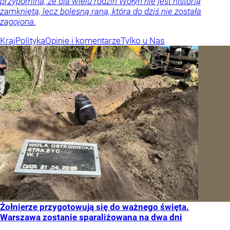
przypomina, że dla wielu rodzin Wołyń nie jest historią
zamkniętą, lecz bolesną raną, która do dziś nie została
zagojona.
Kraj
Polityka
Opinie i komentarze
Tylko u Nas
Żołnierze przygotowują się do ważnego święta.
Warszawa zostanie sparaliżowana na dwa dni