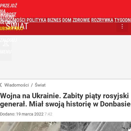
PRZEJDŹ
NA
WPROST
STRONĘ
WIADOMOŚCI
POLITYKA
BIZNES
DOM
ZDROWIE
ROZRYWKA
TYGODN
GŁÓWNĄ
ŚWIAT
UBSKRYBUJ
ZALOGUJ
MENU
Wiadomości
/
Świat
Wojna na Ukrainie. Zabity piąty rosyjski
generał. Miał swoją historię w Donbasie
Dodano:
19
marca
2022
7:42