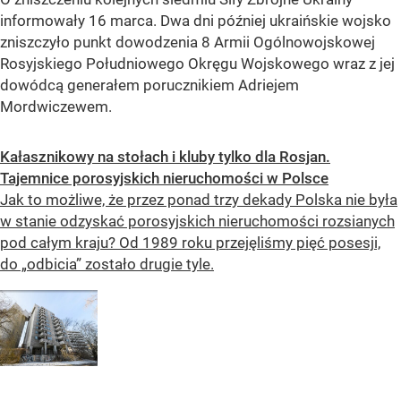
informowały 16 marca. Dwa dni później ukraińskie wojsko
zniszczyło punkt dowodzenia 8 Armii Ogólnowojskowej
Rosyjskiego Południowego Okręgu Wojskowego wraz z jej
dowódcą generałem porucznikiem Adriejem
Mordwiczewem.
Kałasznikowy na stołach i kluby tylko dla Rosjan.
Tajemnice porosyjskich nieruchomości w Polsce
Jak to możliwe, że przez ponad trzy dekady Polska nie była
w stanie odzyskać porosyjskich nieruchomości rozsianych
pod całym kraju? Od 1989 roku przejęliśmy pięć posesji,
do „odbicia” zostało drugie tyle.