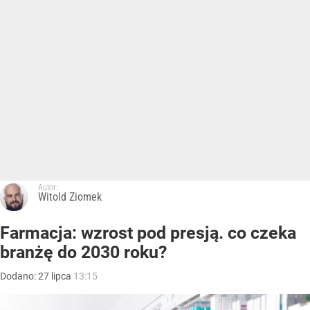
Autor:
Witold Ziomek
Farmacja: wzrost pod presją. co czeka
branżę do 2030 roku?
Dodano:
27
lipca
13:15