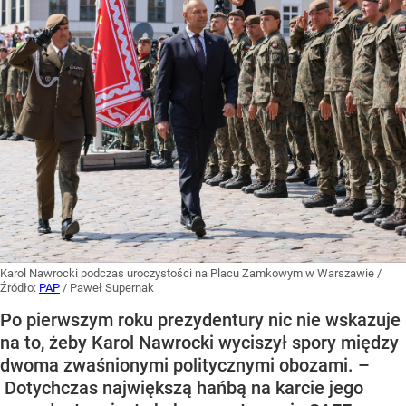
Karol Nawrocki podczas uroczystości na Placu Zamkowym w Warszawie
/
Źródło:
PAP
/
Paweł Supernak
Po pierwszym roku prezydentury nic nie wskazuje
na to, żeby Karol Nawrocki wyciszył spory między
dwoma zwaśnionymi politycznymi obozami. –
Dotychczas największą hańbą na karcie jego