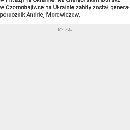
w inwazji na Ukrainie. Na chersońskim lotnisku
w Czornobajiwce na Ukrainie zabity został generał
porucznik Andriej Mordwiczew.