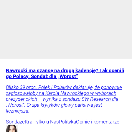
Nawrocki ma szansę na drugą kadencję? Tak ocenili
go Polacy. Sondaż dla „Wprost”
Blisko 39 proc. Polek i Polaków deklaruje, że ponownie
zagłosowałoby na Karola Nawrockiego w wyborach
prezydenckich – wynika z sondażu SW Research dla
„Wprost”. Grupa krytyków głowy państwa jest
liczniejsza.
Sondaże
Kraj
Tylko u Nas
Polityka
Opinie i komentarze