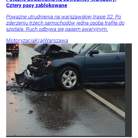
Cztery pasy zablokowane
Poważne utrudnienia na warszawskiej trasie S2. Po
zderzeniu trzech samochodów jedna osoba trafiła do
szpitala. Ruch odbywa się pasem awaryjnym.
Motoryzacja
Kraj
Warszawa