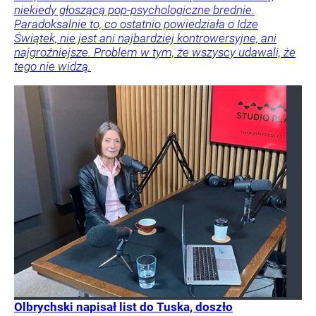
niekiedy głoszącą pop-psychologiczne brednie.
Paradoksalnie to, co ostatnio powiedziała o Idze
Świątek, nie jest ani najbardziej kontrowersyjne, ani
najgroźniejsze. Problem w tym, że wszyscy udawali, że
tego nie widzą.
Olbrychski napisał list do Tuska, doszło