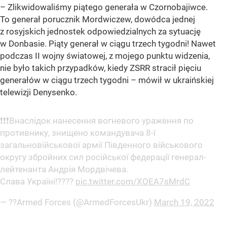
– Zlikwidowaliśmy piątego generała w Czornobajiwce.
To generał porucznik Mordwiczew, dowódca jednej
z rosyjskich jednostek odpowiedzialnych za sytuację
w Donbasie. Piąty generał w ciągu trzech tygodni! Nawet
podczas II wojny światowej, z mojego punktu widzenia,
nie było takich przypadków, kiedy ZSRR stracił pięciu
generałów w ciągu trzech tygodni – mówił w ukraińskiej
telewizji Denysenko.
❗❗❗Внаслідок нанесення вогневого ураження по
противнику, знищено командувача 8-ї
загальновійськової армії Південного військового
округу збройних сил російської федерації генерал-
лейтенанта Андрія Мордвічева.
Слава Україні!????
pic.twitter.com/XOEA7sMrdC
— ??Armed Forces (@ArmedForcesUkr)
March 19, 2022