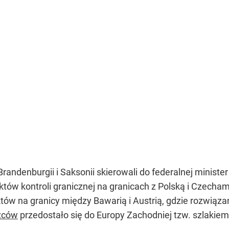
andenburgii i Saksonii skierowali do federalnej minist
tów kontroli granicznej na granicach z Polską i Czech
w na granicy między Bawarią i Austrią, gdzie rozwiąza
źców
przedostało się do Europy Zachodniej tzw. szlakie