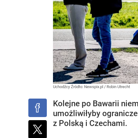
Uchodźcy
Źródło:
Newspix.pl
/
Robin Utrecht
Kolejne po Bawarii niem
umożliwiłyby ogranicz
z Polską i Czechami.