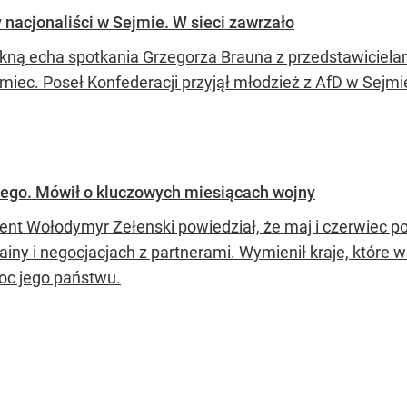
 nacjonaliści w Sejmie. W sieci zawrzało
lkną echa spotkania Grzegorza Brauna z przedstawiciela
miec. Poseł Konfederacji przyjął młodzież z AfD w Sejmie,
ego. Mówił o kluczowych miesiącach wojny
ent Wołodymyr Zełenski powiedział, że maj i czerwiec 
ainy i negocjacjach z partnerami. Wymienił kraje, które 
c jego państwu.