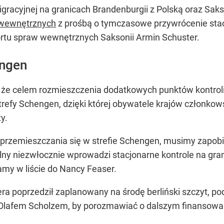
gracyjnej na granicach Brandenburgii z Polską oraz Saks
 wewnętrznych
z prośbą o tymczasowe przywrócenie stacj
ortu spraw wewnętrznych Saksonii Armin Schuster.
engen
 że celem rozmieszczenia dodatkowych punktów kontroli
efy Schengen, dzięki której obywatele krajów członkow
y.
zemieszczania się w strefie Schengen, musimy zapobiec 
ny niezwłocznie wprowadzi stacjonarne kontrole na gran
amy w liście do Nancy Feaser.
era poprzedził zaplanowany na środę berliński szczyt, p
 Olafem Scholzem, by porozmawiać o dalszym finansowa