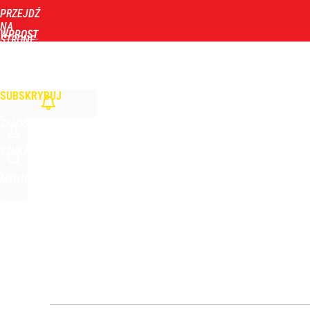
PRZEJDŹ
Udostępnij
0
Skomentuj
NA
WPROST
STRONĘ
GŁÓWNĄ
WIADOMOŚCI
POLITYKA
BIZNES
DOM
ZDROWIE
ROZRYWKA
TYGOD
Polityczna analiza Kwaśniewskiego zaskakuje. Wi
SUBSKRYBUJ
dodaj
ZALOGUJ
Vistula x LOT: Elegancja w podróży. Premiera wspó
SZUKAJ
MENU
dodaj
Nawrocki ma szansę na drugą kadencję? Tak ocenil
10