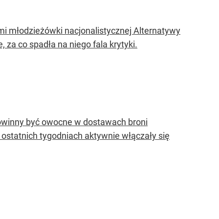
mi młodzieżówki nacjonalistycznej Alternatywy
 za co spadła na niego fala krytyki.
powinny być owocne w dostawach broni
w ostatnich tygodniach aktywnie włączały się