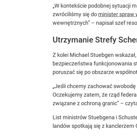
„W kontekście podobnej sytuacji mi
zwróciliśmy się do
minister spraw
wewnętrznych” – napisał szef res
Utrzymanie Strefy Sch
Z kolei Michael Stuebgen wskazał,
bezpieczeństwa funkcjonowania str
poruszać się po obszarze wspólnot
„Jeśli chcemy zachować swobodę pr
Oczekujemy zatem, że rząd federal
związane z ochroną granic” – czyt
List ministrów Stuebgena i Schust
landów spotkają się z kanclerzem