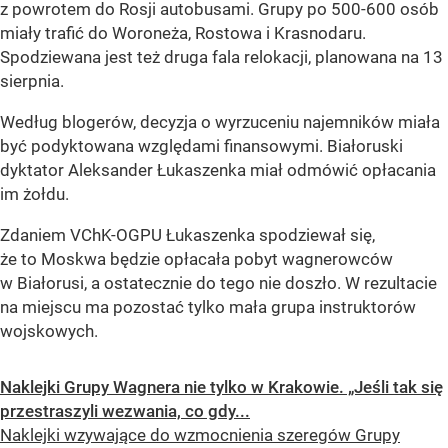
z powrotem do Rosji autobusami. Grupy po 500-600 osób
miały trafić do Woroneża, Rostowa i Krasnodaru.
Spodziewana jest też druga fala relokacji, planowana na 13
sierpnia.
Według blogerów, decyzja o wyrzuceniu najemników miała
być podyktowana względami finansowymi. Białoruski
dyktator Aleksander Łukaszenka miał odmówić opłacania
im żołdu.
Zdaniem VChK-OGPU Łukaszenka spodziewał się,
że to Moskwa będzie opłacała pobyt wagnerowców
w Białorusi, a ostatecznie do tego nie doszło. W rezultacie
na miejscu ma pozostać tylko mała grupa instruktorów
wojskowych.
Naklejki Grupy Wagnera nie tylko w Krakowie. „Jeśli tak się
przestraszyli wezwania, co gdy...
Naklejki wzywające do wzmocnienia szeregów Grupy