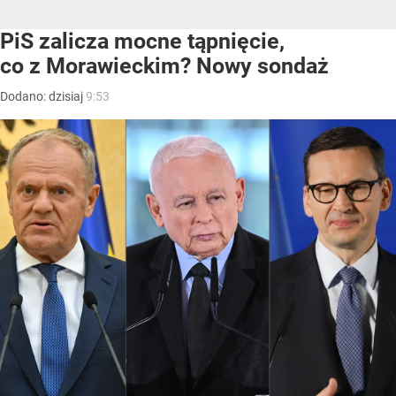
PiS zalicza mocne tąpnięcie,
co z Morawieckim? Nowy sondaż
Dodano:
dzisiaj
9:53