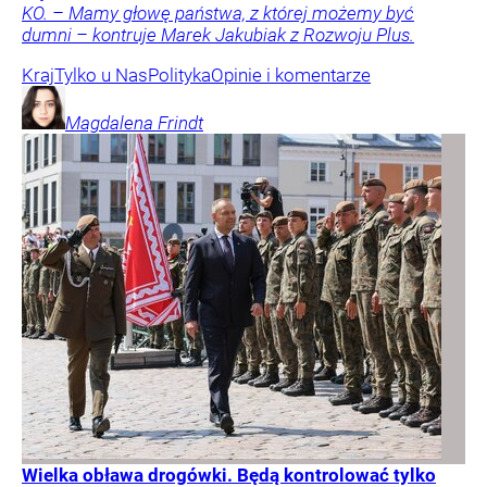
KO. – Mamy głowę państwa, z której możemy być
dumni – kontruje Marek Jakubiak z Rozwoju Plus.
Kraj
Tylko u Nas
Polityka
Opinie i komentarze
Magdalena
Frindt
Wielka obława drogówki. Będą kontrolować tylko