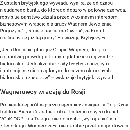
Z ustaleń brytyjskiego wywiadu wynika, że od czasu
nieudanego buntu, do którego doszło w połowie czerwca,
rosyjskie państwo „działa przeciwko innym interesom
biznesowym właściciela grupy Wagnera Jewgienija
Prigożyna”. „Istnieje realna możliwość, że Kreml
nie finansuje już tej grupy” – uważają Brytyjczycy.
„Jeśli Rosja nie płaci już Grupie Wagnera, drugim
najbardziej prawdopodobnym płatnikiem są władze
białoruskie. Jednakże duże siły byłyby znaczącym
i potencjalnie niepożądanym drenażem skromnych
białoruskich zasobów” – wskazuje brytyjski wywiad.
Wagnerowcy wracają do Rosji
Po nieudanej próbie puczu najemnicy Jewgienija Prigożyna
trafili na Białoruś. Jednak kilka dni temu
rosyjski kanał
VChK-OGPU na Telegramie donosił o „wykopaniu” ich
z tego kraju
. Wagnerowcy mieli zostać przetransportowani