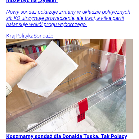
może być na „żyletki”
Nowy sondaż pokazuje zmiany w układzie politycznych
sił. KO utrzymuje prowadzenie, ale traci, a kilka partii
balansuje wokół progu wyborczego.
Kraj
Polityka
Sondaże
Koszmarny sondaż dla Donalda Tuska. Tak Polacy