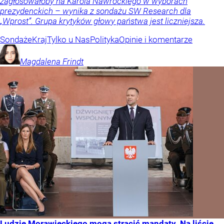
zagłosowałoby na Karola Nawrockiego w wyborach
prezydenckich – wynika z sondażu SW Research dla
„Wprost”. Grupa krytyków głowy państwa jest liczniejsza.
Sondaże
Kraj
Tylko u Nas
Polityka
Opinie i komentarze
Magdalena
Frindt
Ludzie Morawieckiego mogą stracić mandaty. Na liście