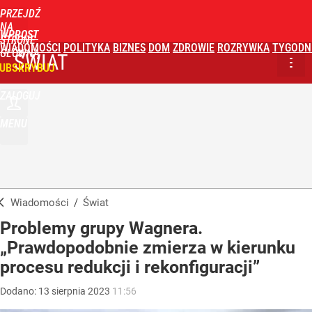
PRZEJDŹ
NA
WPROST
STRONĘ
WIADOMOŚCI
POLITYKA
BIZNES
DOM
ZDROWIE
ROZRYWKA
TYGODN
GŁÓWNĄ
ŚWIAT
UBSKRYBUJ
ZALOGUJ
MENU
Wiadomości
/
Świat
Problemy grupy Wagnera.
„Prawdopodobnie zmierza w kierunku
procesu redukcji i rekonfiguracji”
Dodano:
13
sierpnia
2023
11:56