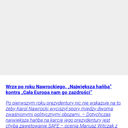
Wrze po roku Nawrockiego. „Największa hańba”
kontra „Cała Europa nam go zazdrości”
Po pierwszym roku prezydentury nic nie wskazuje na to,
żeby Karol Nawrocki wyciszył spory między dwoma
zwaśnionymi politycznymi obozami. – Dotychczas
największą hańbą na karcie jego prezydentury jest
chyba zawetowanie SAFE – ocenia Mariusz Witczak z