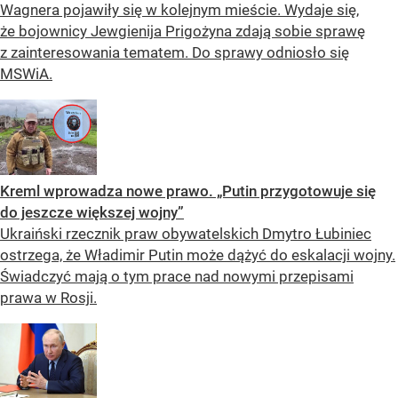
Wagnera pojawiły się w kolejnym mieście. Wydaje się,
że bojownicy Jewgienija Prigożyna zdają sobie sprawę
z zainteresowania tematem. Do sprawy odniosło się
MSWiA.
Kreml wprowadza nowe prawo. „Putin przygotowuje się
do jeszcze większej wojny”
Ukraiński rzecznik praw obywatelskich Dmytro Łubiniec
ostrzega, że Władimir Putin może dążyć do eskalacji wojny.
Świadczyć mają o tym prace nad nowymi przepisami
prawa w Rosji.