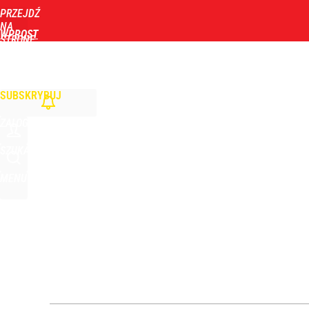
PRZEJDŹ
Udostępnij
2
Skomentuj
NA
WPROST
STRONĘ
GŁÓWNĄ
WIADOMOŚCI
POLITYKA
BIZNES
DOM
ZDROWIE
ROZRYWKA
TYGOD
Wielka obława drogówki. Będą kontrolować tylko 
SUBSKRYBUJ
dodaj
ZALOGUJ
Farmacja: wzrost pod presją. co czeka branżę do 
SZUKAJ
MENU
dodaj
Jak Ewa Woydyłło z terapeutki stała się influence
1