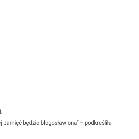
i
Jej pamięć będzie błogosławiona” – podkreśliła