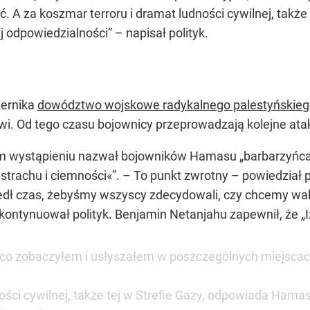
. A za koszmar terroru i dramat ludności cywilnej, także
j odpowiedzialności” – napisał polityk.
iernika
dowództwo wojskowe radykalnego palestyńskie
owi. Od tego czasu bojownicy przeprowadzają kolejne ata
 wystąpieniu nazwał bojowników Hamasu „barbarzyńcami
strachu i ciemności«”. – To punkt zwrotny – powiedział p
ł czas, żebyśmy wszyscy zdecydowali, czy chcemy walczy
– kontynuował polityk. Benjamin Netanjahu zapewnił, że „I
o, co zobaczyłem i usłyszałem w poszczególnych miejsca
ości cywilnej, także tej w Strefie Gazy, odpowiada Hamas,