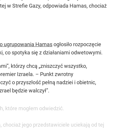
 tej w Strefie Gazy, odpowiada Hamas, chociaż
go ugrupowania Hamas
ogłosiło rozpoczęcie
ki, co spotyka się z działaniami odwetowymi.
”, którzy chcą „zniszczyć wszystko,
remier Izraela. – Punkt zwrotny
ć o przyszłość pełną nadziei i obietnic,
zrael będzie walczył”.
ch, które mogłem odwiedzić.
 chociaż jego przedstawiciele uciekają od tej