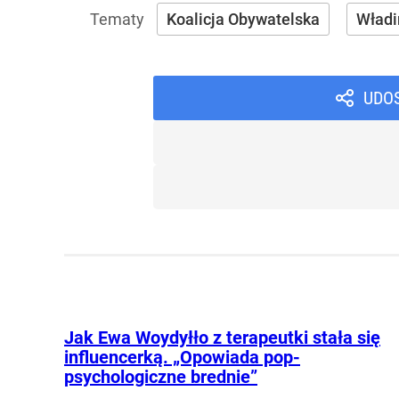
Koalicja Obywatelska
Władi
UDO
Jak Ewa Woydyłło z terapeutki stała się
influencerką. „Opowiada pop-
psychologiczne brednie”