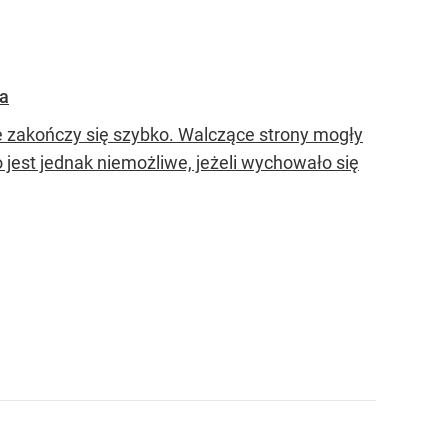
na
nie zakończy się szybko. Walczące strony mogły
 jest jednak niemożliwe, jeżeli wychowało się