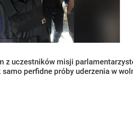
m z uczestników misji parlamentarzystó
k samo perfidne próby uderzenia w woln