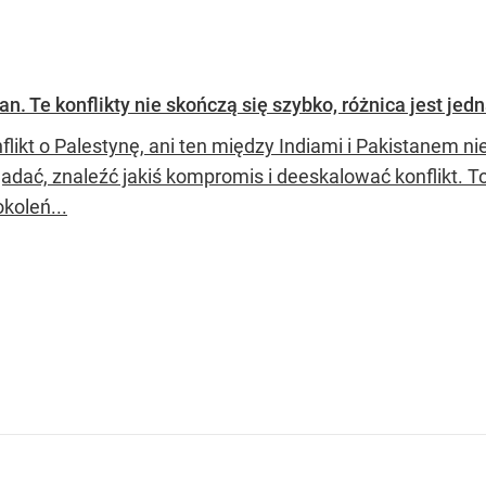
tan. Te konflikty nie skończą się szybko, różnica jest jed
nflikt o Palestynę, ani ten między Indiami i Pakistanem 
adać, znaleźć jakiś kompromis i deeskalować konflikt. To
okoleń...