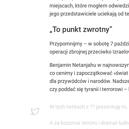
miejscach, które mogłem odwiedzić
jego przedstawiciele uciekają od te
„To punkt zwrotny”
Przypomnijmy – w sobotę 7 paźdz
operacji zbrojnej przeciwko Izrael
Benjamin Netanjahu w najnowszym
co cenimy i zapoczątkować »świat 
dla przywódców i narodów. Nadszed
czy poddać się tyranii i terrorowi 
W tych twittach z ?? prezentuję t
A za koszmar terroru i dramat ludn