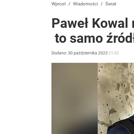
Niemiecka prasa uderza w Nawrockiego. Wini go z
Wprost
/
Wiadomości
/
Świat
Paweł Kowal n
16
to samo źródł
Pranie pachnie obłędnie. Ten patent z Sycylii zastę
Dodano:
30
października
2023
21:02
dodaj
Wrze po roku Nawrockiego. „Największa hańba” ko
16