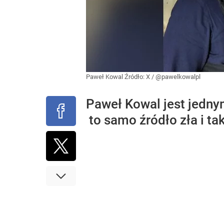
Paweł Kowal
Źródło:
X
/
@pawelkowalpl
Paweł Kowal jest jedny
to samo źródło zła i ta