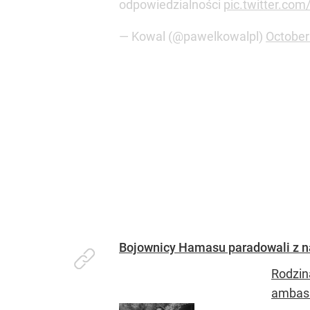
odpowiedzialności
pic.twitter.co
— Kowal (@pawelkowalpl)
October
Bojownicy Hamasu paradowali z n
Rodzina
ambasa