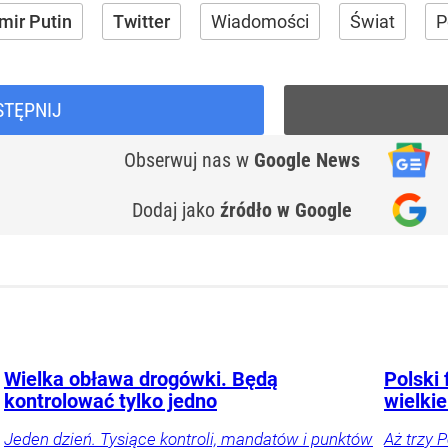
mir Putin
Twitter
Wiadomości
Świat
P
STĘPNIJ
Obserwuj nas
w
Google News
Dodaj jako
źródło w Google
Wielka obława drogówki. Będą
Polski 
kontrolować tylko jedno
wielkie
Jeden dzień. Tysiące kontroli, mandatów i punktów
Aż trzy 