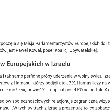
zpoczęła się Misja Parlamentarzystów Europejskich do 
ków jest Paweł Kowal, poseł
Koalicji Obywatelskiej.
w Europejskich w Izraelu
 i tak samo perfidne próby uderzenia w wolny świat. Izra
ystów z Hamasu, którzy podjęli atak 7 X. Hamas liczy na 
an nie może się powieść” – napisał poseł KO na portalu X
ów społecznościowych relacjonuje zagraniczną wizytę. Pu
masu. „W tych twittach z Izraela prezentuję to, co zoba