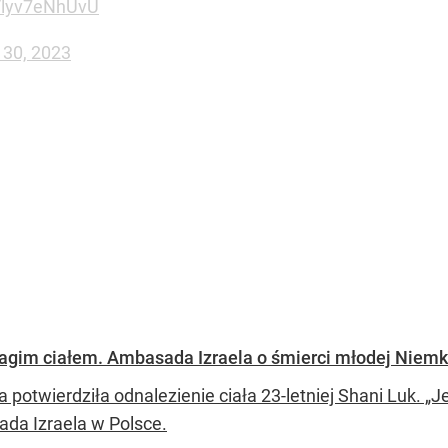
m/lyv7eNhUvU
 30, 2023
agim ciałem. Ambasada Izraela o śmierci młodej Niemk
 potwierdziła odnalezienie ciała 23-letniej Shani Luk. „
da Izraela w Polsce.