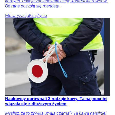
karnych. Policja zaplanowała akcję kontroli kierowców.
Od rana posypią się mandaty.
Motoryzacja
Kraj
Życie
Naukowcy porównali 3 rodzaje kawy. Ta najmocniej
wiązała się z dłuższym życiem
Myślisz, że to zwykła „mała czarna”? Ta kawa najsilniej