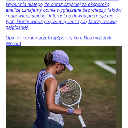
Wybuchła dlatego, że coraz częściej za ekspercką
analizę uznajemy opinie wygłaszane bez wiedzy, faktów
i odpowiedzialności. Internet od dawna premiuje nie
tych, którzy wiedzą najwięcej, lecz tych, którzy mówią
najgłośniej.
Opinie i komentarze
Kraj
Sport
Tylko u Nas
Tygodnik
Wprost