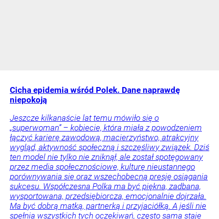
Cicha epidemia wśród Polek. Dane naprawdę
niepokoją
Jeszcze kilkanaście lat temu mówiło się o
„superwoman” – kobiecie, która miała z powodzeniem
łączyć karierę zawodową, macierzyństwo, atrakcyjny
wygląd, aktywność społeczną i szczęśliwy związek. Dziś
ten model nie tylko nie zniknął, ale został spotęgowany
przez media społecznościowe, kulturę nieustannego
porównywania się oraz wszechobecną presję osiągania
sukcesu. Współczesna Polka ma być piękna, zadbana,
wysportowana, przedsiębiorcza, emocjonalnie dojrzała.
Ma być dobrą matką, partnerką i przyjaciółką. A jeśli nie
spełnia wszystkich tych oczekiwań, często sama staje