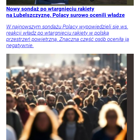
Nowy sondaż po wtargnięciu rakiety
na Lubelszczyznę. Polacy surowo ocenili władze
W najnowszym sondażu Polacy wypowiedzieli się ws.
reakcji władz po wtargnięciu rakiety w polską
przestrzeń powietrzną. Znaczna część osób oceniła ją
negatywnie.