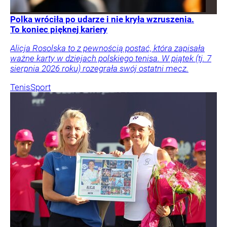
Polka wróciła po udarze i nie kryła wzruszenia.
To koniec pięknej kariery
Alicja Rosolska to z pewnością postać, która zapisała
ważne karty w dziejach polskiego tenisa. W piątek (tj. 7
sierpnia 2026 roku) rozegrała swój ostatni mecz.
Tenis
Sport