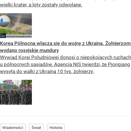
wielki krater, a loty zostały odwołane.
Korea Północna włącza się do wojny z Ukrainą. Żołnierzom
wydano rosyjskie mundury
Wywiad Korei Południowej donosi o niepokojących ruchach
u północnych sąsiadów. Agencja NIS twierdzi, że Pjongjang
wysyła do walki z Ukrainą 10 tys. żołnierzy.
Wiadomości
Świat
Historia