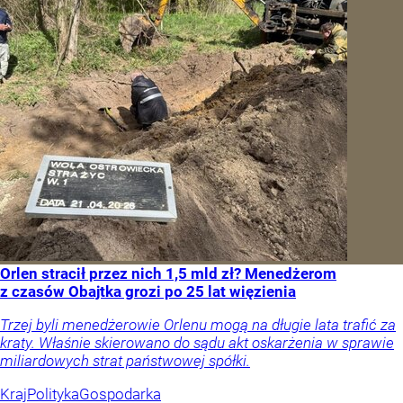
Orlen stracił przez nich 1,5 mld zł? Menedżerom
z czasów Obajtka grozi po 25 lat więzienia
Trzej byli menedżerowie Orlenu mogą na długie lata trafić za
kraty. Właśnie skierowano do sądu akt oskarżenia w sprawie
miliardowych strat państwowej spółki.
Kraj
Polityka
Gospodarka