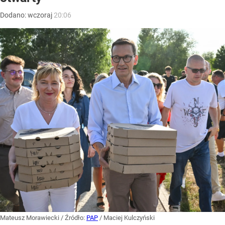
Dodano:
wczoraj
20:06
Mateusz Morawiecki
/ Źródło:
PAP
/
Maciej Kulczyński