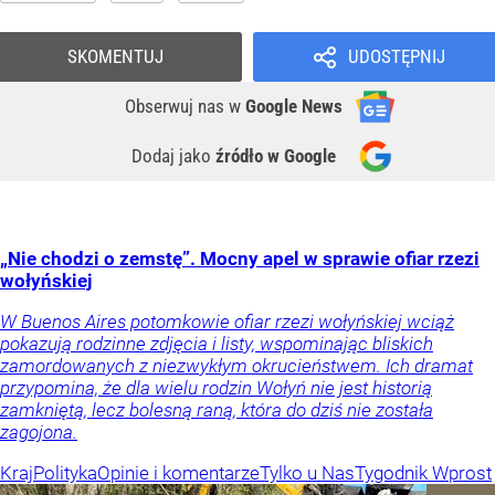
SKOMENTUJ
UDOSTĘPNIJ
Obserwuj nas
w
Google News
Dodaj jako
źródło w Google
„Nie chodzi o zemstę”. Mocny apel w sprawie ofiar rzezi
wołyńskiej
W Buenos Aires potomkowie ofiar rzezi wołyńskiej wciąż
pokazują rodzinne zdjęcia i listy, wspominając bliskich
zamordowanych z niezwykłym okrucieństwem. Ich dramat
przypomina, że dla wielu rodzin Wołyń nie jest historią
zamkniętą, lecz bolesną raną, która do dziś nie została
zagojona.
Kraj
Polityka
Opinie i komentarze
Tylko u Nas
Tygodnik Wprost