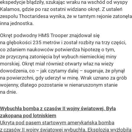
ekspedycje błądziły, szukając wraku na wschód od wyspy
Kalamos, gdzie po raz ostatni widziano okręt. Z ustaleń
zespołu Thoctaridesa wynika, że w tamtym rejonie zatonęła
inna jednostka.
Okręt podwodny HMS Trooper znajdował się
na głębokości 235 metrów i został rozbity na trzy części,
co zdaniem naukowców potwierdza hipotezę o tym,
że przyczyną zatonięcia był wybuch niemieckiej miny
morskiej. Okręt miał również otwarty właz na wieży
dowodzenia, co – jak czytamy dalej – sugeruje, że płynął
na powierzchni, gdy uderzył w minę. Wrak uznano za grób
wojenny, dlatego pozostanie w nienaruszonym stanie
na dnie.
Wybuchła bomba z czasów II wojny światowej. Była
zakopana pod lotniskiem
Ukryta pod pasem startowym amerykańska bomba
z czasów II wojny światowej wybuchła. Eksplozja wyżłobiła