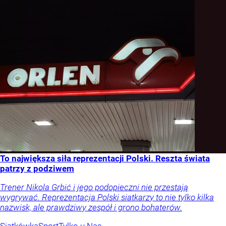
To największa siła reprezentacji Polski. Reszta świata
patrzy z podziwem
Trener Nikola Grbić i jego podopieczni nie przestają
wygrywać. Reprezentacja Polski siatkarzy to nie tylko kilka
nazwisk, ale prawdziwy zespół i grono bohaterów.
Siatkówka
Sport
Tylko u Nas