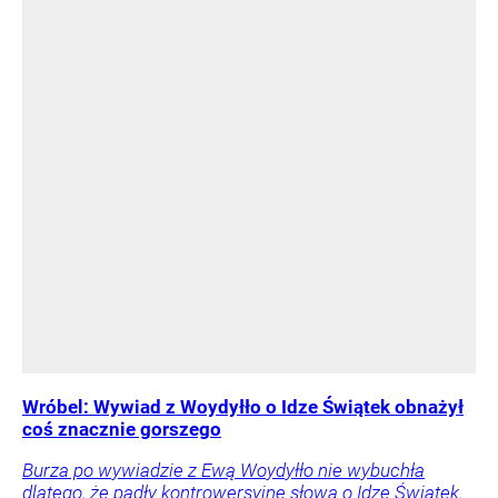
Wróbel: Wywiad z Woydyłło o Idze Świątek obnażył
coś znacznie gorszego
Burza po wywiadzie z Ewą Woydyłło nie wybuchła
dlatego, że padły kontrowersyjne słowa o Idze Świątek.