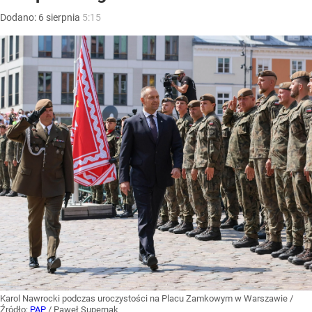
Dodano:
6
sierpnia
5:15
Karol Nawrocki podczas uroczystości na Placu Zamkowym w Warszawie
/
Źródło:
PAP
/
Paweł Supernak