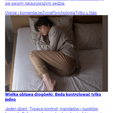
się swoim najsurowszym sędzią.
Opinie i komentarze
Życie
Psychologia
Tylko u Nas
Wielka obława drogówki. Będą kontrolować tylko
jedno
Jeden dzień. Tysiące kontroli, mandatów i punktów