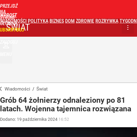
PRZEJDŹ
NA
WPROST
STRONĘ
WIADOMOŚCI
POLITYKA
BIZNES
DOM
ZDROWIE
ROZRYWKA
TYGODN
GŁÓWNĄ
ŚWIAT
UBSKRYBUJ
ZALOGUJ
MENU
Wiadomości
/
Świat
Grób 64 żołnierzy odnaleziony po 81
latach. Wojenna tajemnica rozwiązana
Dodano:
19
października
2024
16:52