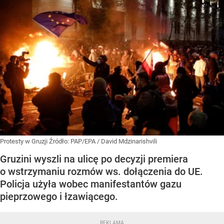
Protesty w Gruzji
Źródło:
PAP/EPA
/
David Mdzinarishvili
Gruzini wyszli na ulicę po decyzji premiera
o wstrzymaniu rozmów ws. dołączenia do UE.
Policja użyła wobec manifestantów gazu
pieprzowego i łzawiącego.