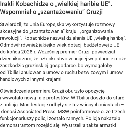
Irakli Kobachidze o „wielkiej hańbie UE”.
Wspomniał o „szantażowaniu” Gruzji
Stwierdził, że Unia Europejska wykorzystuje rozmowy
akcesyjne do „szantażowania” kraju i „organizowania
rewolucji”. Kobachidze nazwał działania UE „wielką hańbą”.
Odmówił również jakiejkolwiek dotacji budżetowej z UE
do końca 2028 r. Wcześniej premier Gruzji powiedział
dziennikarzom, że członkostwo w unijnej wspólnocie może
zaszkodzić gruzińskiej gospodarce, bo wymagałoby
od Tbilisi anulowania umów o ruchu bezwizowym i umów
handlowych z innymi krajami.
Oświadczenie premiera Gruzji oburzyło opozycję
i wywołało nową fale protestów. W Tbilisi doszło do starć
z policją. Manifestacje odbyły się też w innych miastach –
donosi Associated Press. MSW poinformowało, że trzech
funkcjonariuszy policji zostało rannych. Policja nakazała
demonstrantom rozejść się. Wystrzeliła także armatki