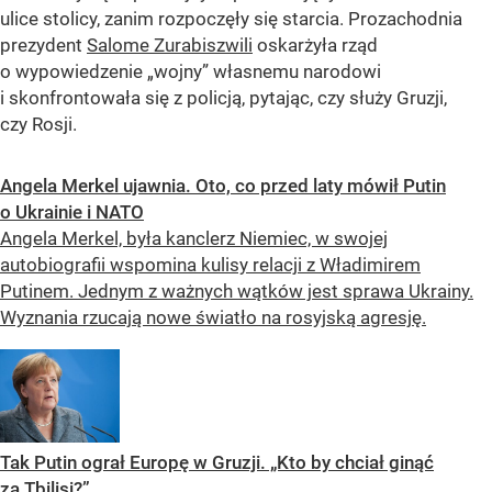
ulice stolicy, zanim rozpoczęły się starcia. Prozachodnia
prezydent
Salome Zurabiszwili
oskarżyła rząd
o wypowiedzenie „wojny” własnemu narodowi
i skonfrontowała się z policją, pytając, czy służy Gruzji,
czy Rosji.
Angela Merkel ujawnia. Oto, co przed laty mówił Putin
o Ukrainie i NATO
Angela Merkel, była kanclerz Niemiec, w swojej
autobiografii wspomina kulisy relacji z Władimirem
Putinem. Jednym z ważnych wątków jest sprawa Ukrainy.
Wyznania rzucają nowe światło na rosyjską agresję.
Tak Putin ograł Europę w Gruzji. „Kto by chciał ginąć
za Tbilisi?”