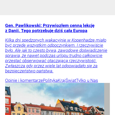
Gen. Pawlikowski: Przywiozłem cenną lekcję
z Danii. Tego potrzebuje dziś cała Europa
Kilka dni spędzonych wakacyjnie w Kopenhadze miało
być przede wszystkim odpoczynkiem. I rzeczywiście
było. Ale jak to często bywa, zawodowe doświadczenie
sprawia, że nawet podczas urlopu trudno całkowicie
przestać obserwować otaczającą rzeczywistość.
Zwłaszcza gdy przez wiele lat odpowiadało się za
bezpieczeństwo państwa.
Opinie i komentarze
Polityka
Kraj
Świat
Tylko u Nas