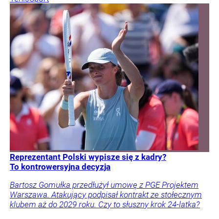
Reprezentant Polski wypisze się z kadry?
To kontrowersyjna decyzja
Bartosz Gomułka przedłużył umowę z PGE Projektem
Warszawa. Atakujący podpisał kontrakt ze stołecznym
klubem aż do 2029 roku. Czy to słuszny krok 24-latka?