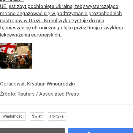
UE jest zbyt pochłonięta Ukrainą, żeby wystarczająco
mocno angażować się w podtrzymanie prozachodnich
nastrojów w Gruzji. Kreml wykorzystuje do cna
tę mieszaninę chronicznego lęku przez Rosją i zwykłego
lekceważenia europejskich...
Opracował:
Krystian Winogrodzki
Źródło:
Reuters
/
Associated Press
Wiadomości
Świat
Polityka