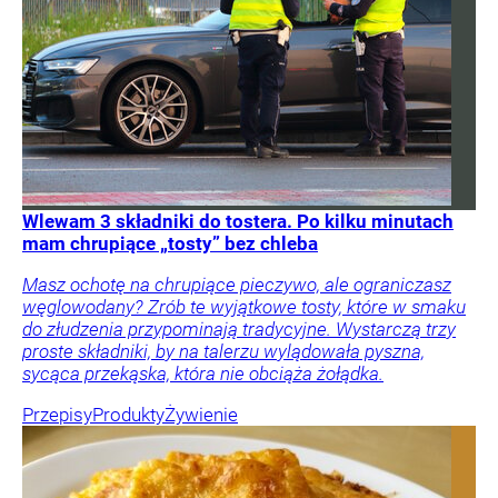
Wlewam 3 składniki do tostera. Po kilku minutach
mam chrupiące „tosty” bez chleba
Masz ochotę na chrupiące pieczywo, ale ograniczasz
węglowodany? Zrób te wyjątkowe tosty, które w smaku
do złudzenia przypominają tradycyjne. Wystarczą trzy
proste składniki, by na talerzu wylądowała pyszna,
sycąca przekąska, która nie obciąża żołądka.
Przepisy
Produkty
Żywienie