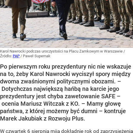
Karol Nawrocki podczas uroczystości na Placu Zamkowym w Warszawie
/
Źródło:
PAP
/
Paweł Supernak
Po pierwszym roku prezydentury nic nie wskazuje
na to, żeby Karol Nawrocki wyciszył spory między
dwoma zwaśnionymi politycznymi obozami. –
Dotychczas największą hańbą na karcie jego
prezydentury jest chyba zawetowanie SAFE –
ocenia Mariusz Witczak z KO. – Mamy głowę
państwa, z której możemy być dumni – kontruje
Marek Jakubiak z Rozwoju Plus.
W czwartek 6 sierpnia mija dokładnie rok od zaprzysiężenia