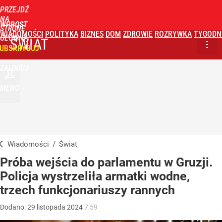
PRZEJDŹ
NA
WPROST
STRONĘ
WIADOMOŚCI
POLITYKA
BIZNES
DOM
ZDROWIE
ROZRYWKA
TYGODN
GŁÓWNĄ
ŚWIAT
UBSKRYBUJ
ZALOGUJ
MENU
Wiadomości
/
Świat
Próba wejścia do parlamentu w Gruzji.
Policja wystrzeliła armatki wodne,
trzech funkcjonariuszy rannych
Dodano:
29
listopada
2024
7:59