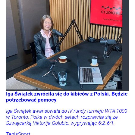
Iga Świątek zwróciła się do kibiców z Polski. Będzie
potrzebować pomocy
Iga Świątek awansowała do IV rundy turnieju WTA 1000
w Toronto. Polka w dwóch setach rozprawiła się ze
Szwajcarką Viktorija Golubic, wygrywając 6:2, 6:1.
Tenis
Sport