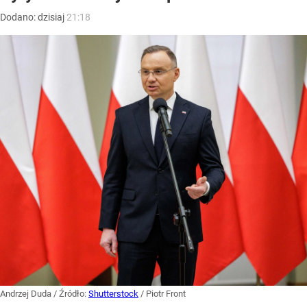
Dodano:
dzisiaj
21:18
Andrzej Duda
/ Źródło:
Shutterstock
/
Piotr Front