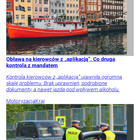
Obława na kierowców z „aplikacją”. Co druga
kontrola z mandatem
Kontrola kierowców z „aplikacją” ujawniła ogromną
skalę problemu. Brak uprawnień, podrobione
dokumenty, a nawet jazda pod wpływem alkoholu.
Motoryzacja
Kraj