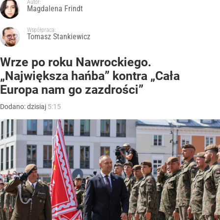
Autor:
Magdalena Frindt
Współpraca:
Tomasz Stankiewicz
Wrze po roku Nawrockiego.
„Największa hańba” kontra „Cała
Europa nam go zazdrości”
Dodano:
dzisiaj
5:15