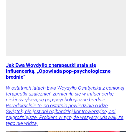
Jak Ewa Woydyłło z terapeutki stała się
influencerką. „Opowiada pop-psychologiczne
brednie”
W ostatnich latach Ewa Woydyłło-Osiatyńska z cenionej
terapeutki uzależnień zamieniła się w influencerkę,
niekiedy głoszącą pop-psychologiczne brednie.
Paradoksalnie to, co ostatnio powiedziała o Idze
Świątek, nie jest ani najbardziej kontrowersyjne, ani
najgroźniejsze. Problem w tym, że wszyscy udawali, że
tego nie widzą.