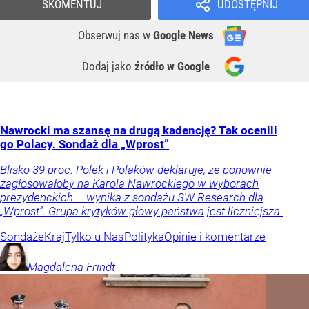
SKOMENTUJ
UDOSTĘPNIJ
Obserwuj nas
w
Google News
Dodaj jako
źródło w Google
Nawrocki ma szansę na drugą kadencję? Tak ocenili
go Polacy. Sondaż dla „Wprost”
Blisko 39 proc. Polek i Polaków deklaruje, że ponownie
zagłosowałoby na Karola Nawrockiego w wyborach
prezydenckich – wynika z sondażu SW Research dla
„Wprost”. Grupa krytyków głowy państwa jest liczniejsza.
Sondaże
Kraj
Tylko u Nas
Polityka
Opinie i komentarze
Magdalena
Frindt