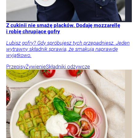
Z cukinii nie smażę placków. Dodaję mozzarellę
i robię chrupiące gofry
Lubisz gofry? Gdy spróbujesz tych przepadniesz. Jeden
wytrawny składnik sprawia, że smakują naprawdę
wyjątkowo.
Przepisy
Żywienie
Składniki odżywcze