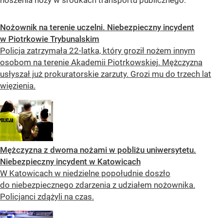
Nożownik na terenie uczelni. Niebezpieczny incydent
w Piotrkowie Trybunalskim
Policja zatrzymała 22-latka, który groził nożem innym
osobom na terenie Akademii Piotrkowskiej. Mężczyzna
usłyszał już prokuratorskie zarzuty. Grozi mu do trzech lat
więzienia.
Mężczyzna z dwoma nożami w pobliżu uniwersytetu.
Niebezpieczny incydent w Katowicach
W Katowicach w niedzielne popołudnie doszło
do niebezpiecznego zdarzenia z udziałem nożownika.
Policjanci zdążyli na czas.