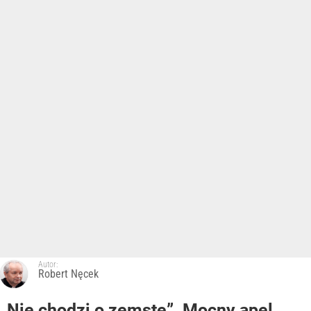
Autor:
Robert Nęcek
„Nie chodzi o zemstę”. Mocny apel