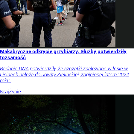
Makabryczne odkrycie grzybiarzy. Służby potwierdziły
tożsamość
Badania DNA potwierdziły, że szczątki znalezione w lesie w
Lisinach należą do Jowity Zielińskiej, zaginionej latem 2024
roku.
Kraj
Życie