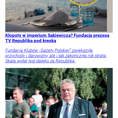
Kłopoty w imperium Sakiewicza? Fundacja prezesa
TV Republika pod kreską
Fundacja Klubów „Gazety Polskiej” zwiększyła
przychody i darowizny, ale i tak zakończyła rok stratą.
Skala wpłat jest daleko za Republiką.