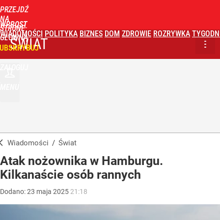
PRZEJDŹ
NA
WPROST
STRONĘ
WIADOMOŚCI
POLITYKA
BIZNES
DOM
ZDROWIE
ROZRYWKA
TYGODN
GŁÓWNĄ
ŚWIAT
UBSKRYBUJ
ZALOGUJ
MENU
Wiadomości
/
Świat
Atak nożownika w Hamburgu.
Kilkanaście osób rannych
Dodano:
23
maja
2025
21:18