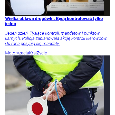
Wielka obława drogówki. Będą kontrolować tylko
jedno
Jeden dzień. Tysiące kontroli, mandatów i punktów
karnych. Policja zaplanowała akcję kontroli kierowców.
Od rana posypią się mandaty.
Motoryzacja
Kraj
Życie