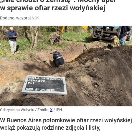
w sprawie ofiar rzezi wołyńskiej
Dodano:
wczoraj
6:09
Odkrycie na Wołyniu
/ Źródło:
X
/
IPN
W Buenos Aires potomkowie ofiar rzezi wołyńskiej
wciąż pokazują rodzinne zdjęcia i listy,