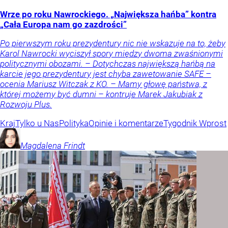
Wrze po roku Nawrockiego. „Największa hańba” kontra
„Cała Europa nam go zazdrości”
Po pierwszym roku prezydentury nic nie wskazuje na to, żeby
Karol Nawrocki wyciszył spory między dwoma zwaśnionymi
politycznymi obozami. – Dotychczas największą hańbą na
karcie jego prezydentury jest chyba zawetowanie SAFE –
ocenia Mariusz Witczak z KO. – Mamy głowę państwa, z
której możemy być dumni – kontruje Marek Jakubiak z
Rozwoju Plus.
Kraj
Tylko u Nas
Polityka
Opinie i komentarze
Tygodnik Wprost
Magdalena
Frindt