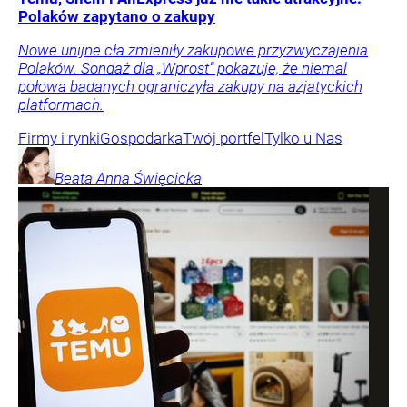
Polaków zapytano o zakupy
Nowe unijne cła zmieniły zakupowe przyzwyczajenia
Polaków. Sondaż dla „Wprost” pokazuje, że niemal
połowa badanych ograniczyła zakupy na azjatyckich
platformach.
Firmy i rynki
Gospodarka
Twój portfel
Tylko u Nas
Beata Anna
Święcicka