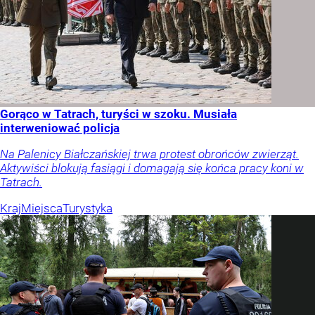
Gorąco w Tatrach, turyści w szoku. Musiała
interweniować policja
Na Palenicy Białczańskiej trwa protest obrońców zwierząt.
Aktywiści blokują fasiągi i domagają się końca pracy koni w
Tatrach.
Kraj
Miejsca
Turystyka