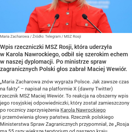
Maria Zacharowa
/ Źródło:
Telegram
/
MSZ Rosji
Wpis rzeczniczki MSZ Rosji, która uderzyła
w Karola Nawrockiego, odbił się szerokim echem
w naszej dyplomacji. Po ministrze spraw
zagranicznych Polski głos zabrał Maciej Wewiór.
„Maria Zacharowa znów wygraża Polsce. Jak zawsze czas
na fakty” – napisał na platformie X (dawny Twitter)
rzecznik MSZ Maciej Wewiór. To reakcja na obszerny wpis
jego rosyjskiej odpowiedniczki, który został zamieszczony
po rocznicy zaprzysiężenia
Karola Nawrockiego
i przemówienia głowy państwa. Rzecznik polskiego
Ministerstwa Spraw Zagranicznych przypomniał, że „Rosja
ma 55 razy większe terytorium od naszego kraju,