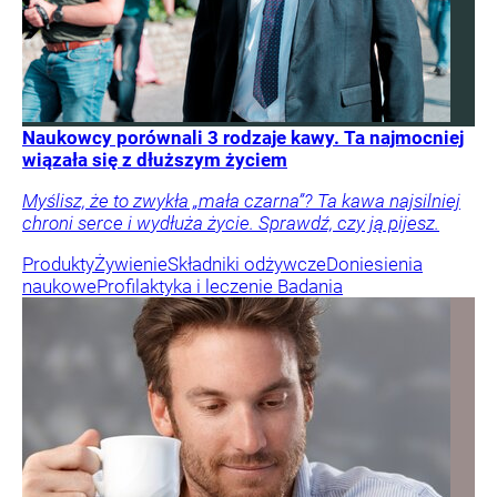
Naukowcy porównali 3 rodzaje kawy. Ta najmocniej
wiązała się z dłuższym życiem
Myślisz, że to zwykła „mała czarna”? Ta kawa najsilniej
chroni serce i wydłuża życie. Sprawdź, czy ją pijesz.
Produkty
Żywienie
Składniki odżywcze
Doniesienia
naukowe
Profilaktyka i leczenie
Badania