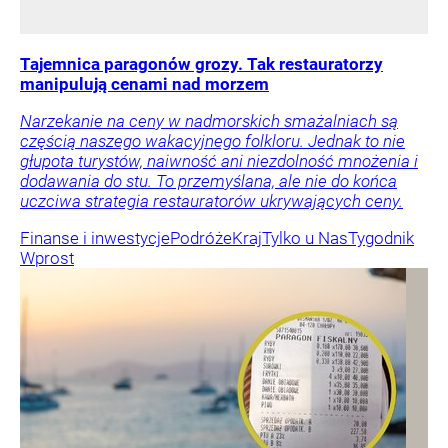
Tajemnica paragonów grozy. Tak restauratorzy
manipulują cenami nad morzem
Narzekanie na ceny w nadmorskich smażalniach są
częścią naszego wakacyjnego folkloru. Jednak to nie
głupota turystów, naiwność ani niezdolność mnożenia i
dodawania do stu. To przemyślana, ale nie do końca
uczciwa strategia restauratorów ukrywających ceny.
Finanse i inwestycje
Podróże
Kraj
Tylko u Nas
Tygodnik
Wprost