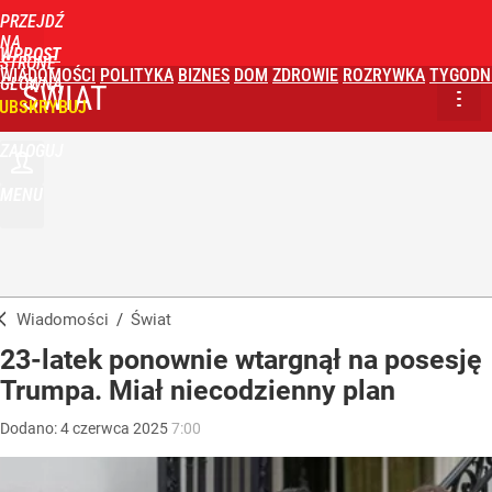
PRZEJDŹ
NA
WPROST
STRONĘ
WIADOMOŚCI
POLITYKA
BIZNES
DOM
ZDROWIE
ROZRYWKA
TYGODN
GŁÓWNĄ
ŚWIAT
UBSKRYBUJ
ZALOGUJ
MENU
Wiadomości
/
Świat
23-latek ponownie wtargnął na posesję
Trumpa. Miał niecodzienny plan
Dodano:
4
czerwca
2025
7:00