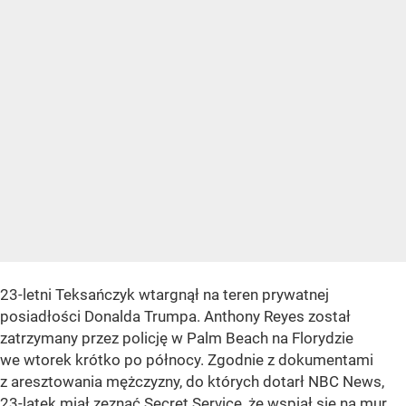
23-letni Teksańczyk wtargnął na teren prywatnej
posiadłości Donalda Trumpa. Anthony Reyes został
zatrzymany przez policję w Palm Beach na Florydzie
we wtorek krótko po północy. Zgodnie z dokumentami
z aresztowania mężczyzny, do których dotarł NBC News,
23-latek miał zeznać Secret Service, że wspiął się na mur