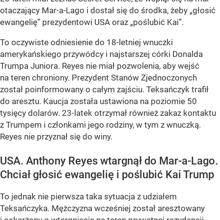
otaczający Mar-a-Lago i dostał się do środka, żeby „głosić
ewangelię” prezydentowi USA oraz „poślubić Kai”.
To oczywiste odniesienie do 18-letniej wnuczki
amerykańskiego przywódcy i najstarszej córki Donalda
Trumpa Juniora. Reyes nie miał pozwolenia, aby wejść
na teren chroniony. Prezydent Stanów Zjednoczonych
został poinformowany o całym zajściu. Teksańczyk trafił
do aresztu. Kaucja została ustawiona na poziomie 50
tysięcy dolarów. 23-latek otrzymał również zakaz kontaktu
z Trumpem i członkami jego rodziny, w tym z wnuczką.
Reyes nie przyznał się do winy.
USA. Anthony Reyes wtargnął do Mar-a-Lago.
Chciał głosić ewangelię i poślubić Kai Trump
To jednak nie pierwsza taka sytuacja z udziałem
Teksańczyka. Mężczyzna wcześniej został aresztowany
i oskarżony o wtargnięcie na teren prywatnej rezydencji