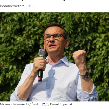
Dodano:
wczoraj
13:35
Mateusz Morawiecki
/ Źródło:
PAP
/
Paweł Supernak