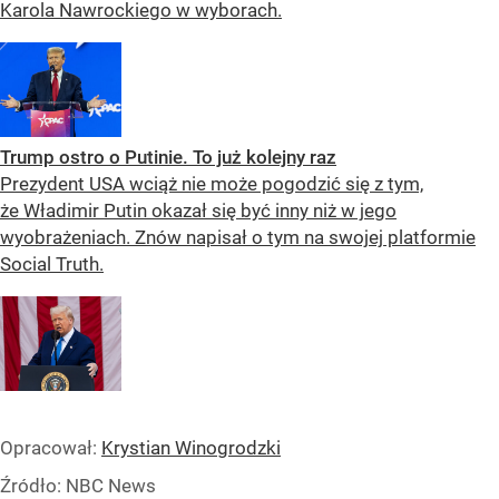
Karola Nawrockiego w wyborach.
Trump ostro o Putinie. To już kolejny raz
Prezydent USA wciąż nie może pogodzić się z tym,
że Władimir Putin okazał się być inny niż w jego
wyobrażeniach. Znów napisał o tym na swojej platformie
Social Truth.
Opracował:
Krystian Winogrodzki
Źródło:
NBC News