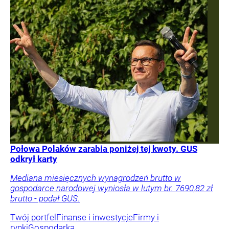
Połowa Polaków zarabia poniżej tej kwoty. GUS
odkrył karty
Mediana miesięcznych wynagrodzeń brutto w
gospodarce narodowej wyniosła w lutym br. 7690,82 zł
brutto - podał GUS.
Twój portfel
Finanse i inwestycje
Firmy i
rynki
Gospodarka