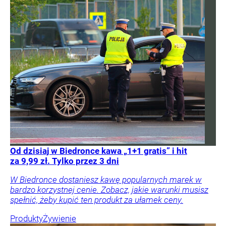
Od dzisiaj w Biedronce kawa „1+1 gratis” i hit
za 9,99 zł. Tylko przez 3 dni
W Biedronce dostaniesz kawę popularnych marek w
bardzo korzystnej cenie. Zobacz, jakie warunki musisz
spełnić, żeby kupić ten produkt za ułamek ceny.
Produkty
Żywienie