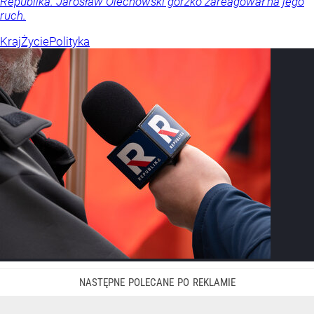
Republika. Jarosław Olechowski gorzko zareagował na jego
ruch.
Kraj
Życie
Polityka