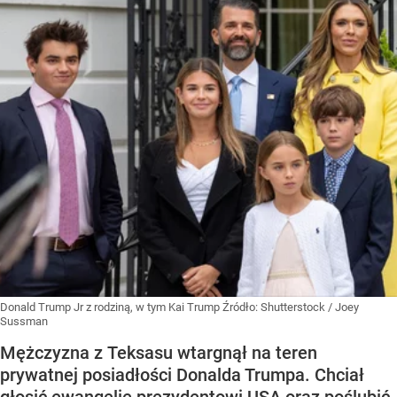
Donald Trump Jr z rodziną, w tym Kai Trump
Źródło:
Shutterstock
/
Joey
Sussman
Mężczyzna z Teksasu wtargnął na teren
prywatnej posiadłości Donalda Trumpa. Chciał