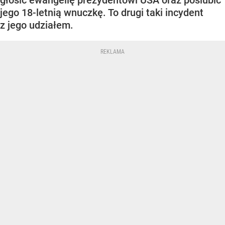
głosić ewangelię prezydentowi USA oraz poślubić
jego 18-letnią wnuczkę. To drugi taki incydent
z jego udziałem.