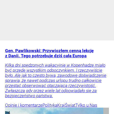
Gen. Pawlikowski: Przywiozłem cenną lekcję
z Danii. Tego potrzebuje dziś cała Europa
Kilka dni spędzonych wakacyjnie w Kopenhadze miało
być przede wszystkim odpoczynkiem. I rzeczywiście
było. Ale jak to często bywa, zawodowe doświadczenie
sprawia, że nawet podczas urlopu trudno całkowicie
przestać obserwować otaczającą rzeczywistość.
Zwłaszcza gdy przez wiele lat odpowiadało się za
bezpieczeństwo państwa.
Opinie i komentarze
Polityka
Kraj
Świat
Tylko u Nas