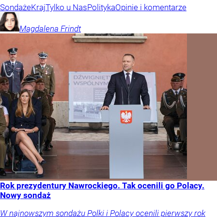
Sondaże
Kraj
Tylko u Nas
Polityka
Opinie i komentarze
Magdalena
Frindt
Rok prezydentury Nawrockiego. Tak ocenili go Polacy.
Nowy sondaż
W najnowszym sondażu Polki i Polacy ocenili pierwszy rok