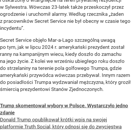
w Sylwestra. Wówczas 23-latek także przeskoczył przez
ogrodzenie i uruchomił alarmy. Według rzecznika „żaden
z pracowników Secret Service nie był obecny w czasie tego
incydentu”.
Secret Service objęło Mar-a-Lago szczególną uwagą
po tym, jak w lipcu 2024 r. amerykański prezydent został
ranny na kampanijnym wiecu, kiedy doszło do zamachu
na jego życie. Z kolei we wrześniu ubiegłego roku doszło
do strzelaniny na terenie pola golfowego Trumpa, gdzie
amerykański przywódca wówczas przebywał. Innym razem
do posiadłości Trumpa wydzwaniał mężczyzna, który groził
śmiercią prezydentowi Stanów Zjednoczonych.
Trump skomentował wybory w Polsce. Wystarczyło jedno
zdanie
Donald Trump opublikował krótki wpis na swojej
platformie Truth Social, który odnosi się do zwycięstwa