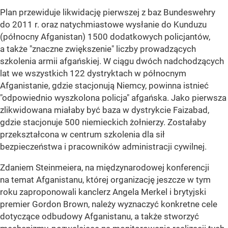
Plan przewiduje likwidację pierwszej z baz Bundeswehry
do 2011 r. oraz natychmiastowe wysłanie do Kunduzu
(północny Afganistan) 1500 dodatkowych policjantów,
a także "znaczne zwiększenie" liczby prowadzących
szkolenia armii afgańskiej. W ciągu dwóch nadchodzących
lat we wszystkich 122 dystryktach w północnym
Afganistanie, gdzie stacjonują Niemcy, powinna istnieć
"odpowiednio wyszkolona policja" afgańska. Jako pierwsza
zlikwidowana miałaby być baza w dystrykcie Faizabad,
gdzie stacjonuje 500 niemieckich żołnierzy. Zostałaby
przekształcona w centrum szkolenia dla sił
bezpieczeństwa i pracowników administracji cywilnej.
Zdaniem Steinmeiera, na międzynarodowej konferencji
na temat Afganistanu, której organizację jeszcze w tym
roku zaproponowali kanclerz Angela Merkel i brytyjski
premier Gordon Brown, należy wyznaczyć konkretne cele
dotyczące odbudowy Afganistanu, a także stworzyć