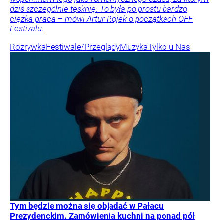
dziś szczególnie tęsknię. To była po prostu bardzo
ciężka praca – mówi Artur Rojek o początkach OFF
Festivalu.
Rozrywka
Festiwale/Przeglądy
Muzyka
Tylko u Nas
Tym będzie można się objadać w Pałacu
Prezydenckim. Zamówienia kuchni na ponad pół