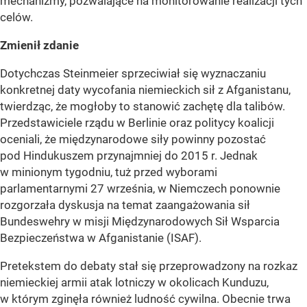
mechanizmy, pozwalające na monitorowanie realizacji tych
celów.
Zmienił zdanie
Dotychczas Steinmeier sprzeciwiał się wyznaczaniu
konkretnej daty wycofania niemieckich sił z Afganistanu,
twierdząc, że mogłoby to stanowić zachętę dla talibów.
Przedstawiciele rządu w Berlinie oraz politycy koalicji
oceniali, że międzynarodowe siły powinny pozostać
pod Hindukuszem przynajmniej do 2015 r. Jednak
w minionym tygodniu, tuż przed wyborami
parlamentarnymi 27 września, w Niemczech ponownie
rozgorzała dyskusja na temat zaangażowania sił
Bundeswehry w misji Międzynarodowych Sił Wsparcia
Bezpieczeństwa w Afganistanie (ISAF).
Pretekstem do debaty stał się przeprowadzony na rozkaz
niemieckiej armii atak lotniczy w okolicach Kunduzu,
w którym zginęła również ludność cywilna. Obecnie trwa