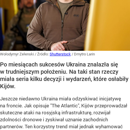
Wołodymyr Zełenski
/ Źródło:
Shutterstock
/
Dmytro Larin
Po miesiącach sukcesów Ukraina znalazła się
w trudniejszym położeniu. Na taki stan rzeczy
miała seria kilku decyzji i wydarzeń, które osłabiły
Kijów.
Jeszcze niedawno Ukraina miała odzyskiwać inicjatywę
na froncie. Jak opisuje "The Atlantic", Kijów przeprowadzał
skuteczne ataki na rosyjską infrastrukturę, rozwijał
zdolności dronowe i zyskiwał uznanie zachodnich
partnerów. Ten korzystny trend miał jednak wyhamować