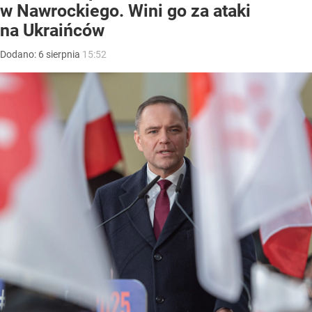
w Nawrockiego. Wini go za ataki
na Ukraińców
Dodano:
6
sierpnia
15:52