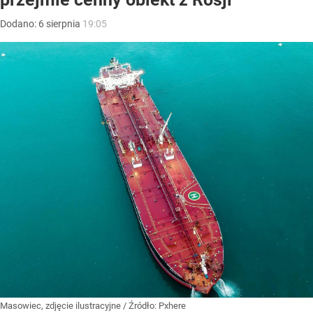
Dodano:
6
sierpnia
19:05
Masowiec, zdjęcie ilustracyjne
/ Źródło:
Pxhere