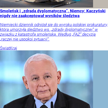
Smoleńsk i „zdrada dyplomatyczna”. Niemcy: Kaczyński
nigdy nie zaakceptował wyników śledztwa
Niemiecki dziennik odniósł się do wyroku polskiej prokuratury,
która umorzyła śledztwo ws. „zdrady dyplomatycznej” w
związku z katastrofą smoleńską. Według „FAZ” decyzja
„raczej nie uspokoi sytuacji”.
Świat
Kraj