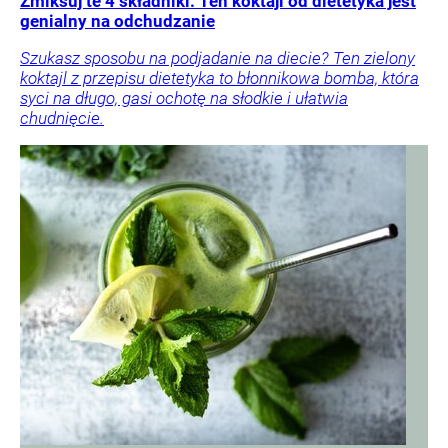
Zmiksuj te 4 składniki. Ten koktajl od dietetyka jest
genialny na odchudzanie
Szukasz sposobu na podjadanie na diecie? Ten zielony
koktajl z przepisu dietetyka to błonnikowa bomba, która
syci na długo, gasi ochotę na słodkie i ułatwia
chudnięcie.