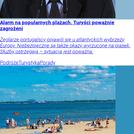
Alarm na popularnych plażach. Turyści poważnie
zagrożeni
Żeglarze portugalscy pojawili się u atlantyckich wybrzeży
Europy. Niebezpieczne są także okazy wyrzucone na piasek.
Służby ostrzegają – sytuacja jest poważna.
Podróże
Turystyka
Porady