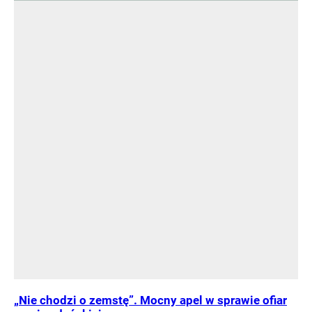
„Nie chodzi o zemstę”. Mocny apel w sprawie ofiar