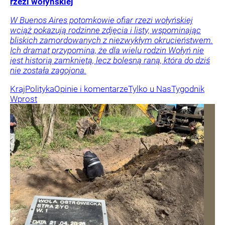
rzezi wołyńskiej
W Buenos Aires potomkowie ofiar rzezi wołyńskiej
wciąż pokazują rodzinne zdjęcia i listy, wspominając
bliskich zamordowanych z niezwykłym okrucieństwem.
Ich dramat przypomina, że dla wielu rodzin Wołyń nie
jest historią zamkniętą, lecz bolesną raną, która do dziś
nie została zagojona.
Kraj
Polityka
Opinie i komentarze
Tylko u Nas
Tygodnik
Wprost