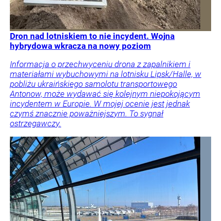
Dron nad lotniskiem to nie incydent. Wojna
hybrydowa wkracza na nowy poziom
Informacja o przechwyceniu drona z zapalnikiem i
materiałami wybuchowymi na lotnisku Lipsk/Halle, w
pobliżu ukraińskiego samolotu transportowego
Antonow, może wydawać się kolejnym niepokojącym
incydentem w Europie. W mojej ocenie jest jednak
czymś znacznie poważniejszym. To sygnał
ostrzegawczy.