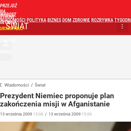
PRZEJDŹ
NA
WPROST
STRONĘ
WIADOMOŚCI
POLITYKA
BIZNES
DOM
ZDROWIE
ROZRYWKA
TYGODN
GŁÓWNĄ
ŚWIAT
UBSKRYBUJ
ZALOGUJ
MENU
Wiadomości
/
Świat
Prezydent Niemiec proponuje plan
zakończenia misji w Afganistanie
13
września
2009
15:06
/
13
września
2009
15:06