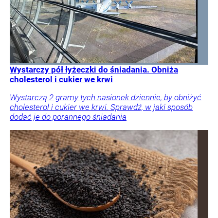
Wystarczy pół łyżeczki do śniadania. Obniża
cholesterol i cukier we krwi
Wystarczą 2 gramy tych nasionek dziennie, by obniżyć
cholesterol i cukier we krwi. Sprawdź, w jaki sposób
dodać je do porannego śniadania