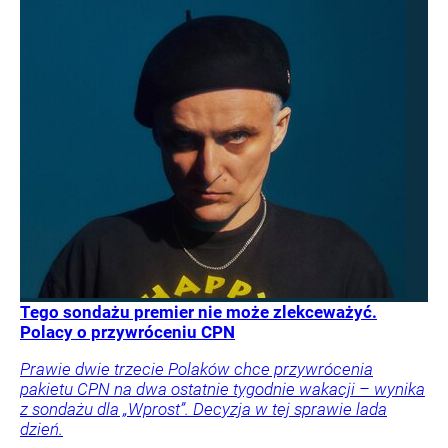
Tego sondażu premier nie może zlekceważyć.
Polacy o przywróceniu CPN
Prawie dwie trzecie Polaków chce przywrócenia
pakietu CPN na dwa ostatnie tygodnie wakacji – wynika
z sondażu dla „Wprost”. Decyzja w tej sprawie lada
dzień.