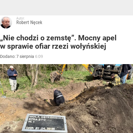
Autor:
Robert Nęcek
„Nie chodzi o zemstę”. Mocny apel
w sprawie ofiar rzezi wołyńskiej
Dodano:
7
sierpnia
6:09