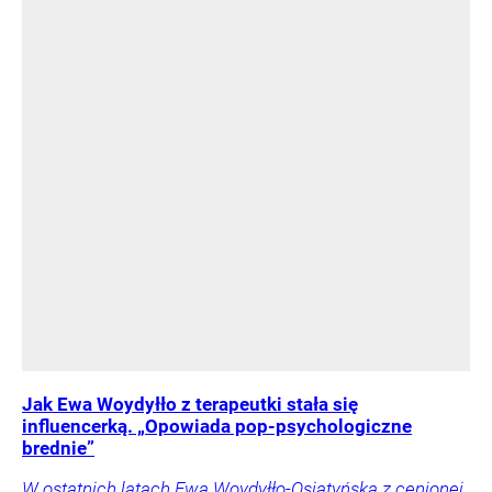
Jak Ewa Woydyłło z terapeutki stała się
influencerką. „Opowiada pop-psychologiczne
brednie”
W ostatnich latach Ewa Woydyłło-Osiatyńska z cenionej