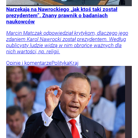
Narzekają na Nawrockiego „jak ktoś taki został
prezydentem”. Znany prawnik o badaniach
naukowców
Marcin Matczak odpowiedział krytykom, dlaczego jego
zdaniem Karol Nawrocki został prezydentem. Według
publicysty ludzie widzą w nim obrońcę ważnych dla
nich wartości, np. religii.
Opinie i komentarze
Polityka
Kraj