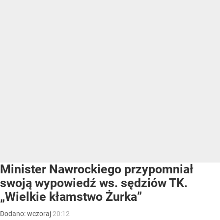
Minister Nawrockiego przypomniał
swoją wypowiedź ws. sędziów TK.
„Wielkie kłamstwo Żurka”
Dodano:
wczoraj
20:12