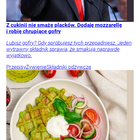
Z cukinii nie smażę placków. Dodaję mozzarellę
i robię chrupiące gofry
Lubisz gofry? Gdy spróbujesz tych przepadniesz. Jeden
wytrawny składnik sprawia, że smakują naprawdę
wyjątkowo.
Przepisy
Żywienie
Składniki odżywcze