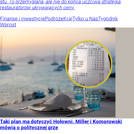
stu. To przemyślana, ale nie do końca uczciwa strategia
restauratorów ukrywających ceny.
Finanse i inwestycje
Podróże
Kraj
Tylko u Nas
Tygodnik
Wprost
Taki plan ma dotyczyć Hołowni. Miller i Komorowski
mówią o politycznej grze