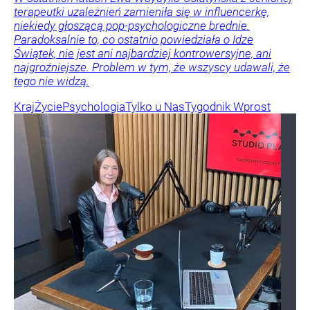
terapeutki uzależnień zamieniła się w influencerkę,
niekiedy głoszącą pop-psychologiczne brednie.
Paradoksalnie to, co ostatnio powiedziała o Idze
Świątek, nie jest ani najbardziej kontrowersyjne, ani
najgroźniejsze. Problem w tym, że wszyscy udawali, że
tego nie widzą.
Kraj
Życie
Psychologia
Tylko u Nas
Tygodnik Wprost