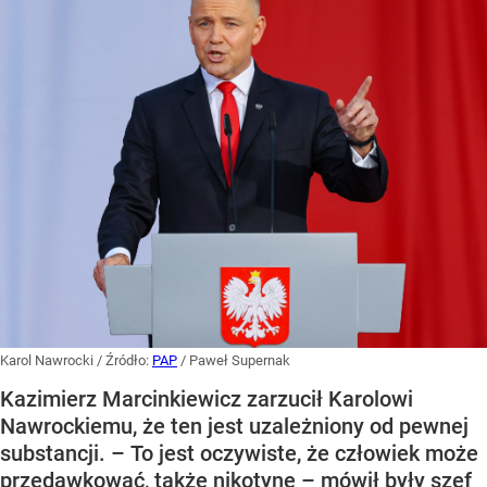
Karol Nawrocki
/ Źródło:
PAP
/
Paweł Supernak
Kazimierz Marcinkiewicz zarzucił Karolowi
Nawrockiemu, że ten jest uzależniony od pewnej
substancji. – To jest oczywiste, że człowiek może
przedawkować, także nikotynę – mówił były szef