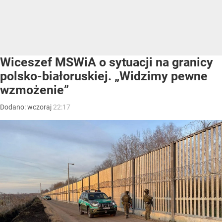
Wiceszef MSWiA o sytuacji na granicy
polsko-białoruskiej. „Widzimy pewne
wzmożenie”
Dodano:
wczoraj
22:17