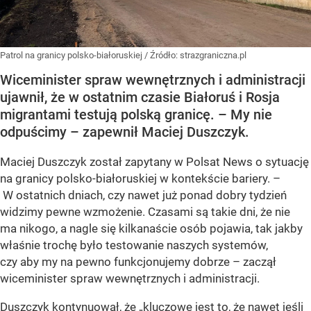
Patrol na granicy polsko-białoruskiej
/ Źródło:
strazgraniczna.pl
Wiceminister spraw wewnętrznych i administracji
ujawnił, że w ostatnim czasie Białoruś i Rosja
migrantami testują polską granicę. – My nie
odpuścimy – zapewnił Maciej Duszczyk.
Maciej Duszczyk został zapytany w Polsat News o sytuację
na granicy polsko-białoruskiej w kontekście bariery. –
W ostatnich dniach, czy nawet już ponad dobry tydzień
widzimy pewne wzmożenie. Czasami są takie dni, że nie
ma nikogo, a nagle się kilkanaście osób pojawia, tak jakby
właśnie trochę było testowanie naszych systemów,
czy aby my na pewno funkcjonujemy dobrze – zaczął
wiceminister spraw wewnętrznych i administracji.
Duszczyk kontynuował, że „kluczowe jest to, że nawet jeśli