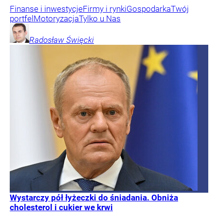
Finanse i inwestycje
Firmy i rynki
Gospodarka
Twój
portfel
Motoryzacja
Tylko u Nas
Radosław
Święcki
Wystarczy pół łyżeczki do śniadania. Obniża
cholesterol i cukier we krwi