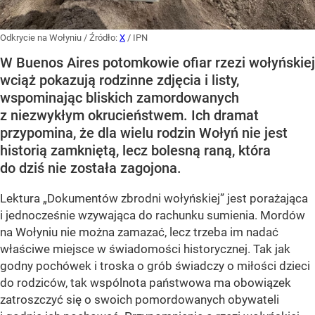
Odkrycie na Wołyniu
/ Źródło:
X
/
IPN
W Buenos Aires potomkowie ofiar rzezi wołyńskiej
wciąż pokazują rodzinne zdjęcia i listy,
wspominając bliskich zamordowanych
z niezwykłym okrucieństwem. Ich dramat
przypomina, że dla wielu rodzin Wołyń nie jest
historią zamkniętą, lecz bolesną raną, która
do dziś nie została zagojona.
Lektura „Dokumentów zbrodni wołyńskiej” jest porażająca
i jednocześnie wzywająca do rachunku sumienia. Mordów
na Wołyniu nie można zamazać, lecz trzeba im nadać
właściwe miejsce w świadomości historycznej. Tak jak
godny pochówek i troska o grób świadczy o miłości dzieci
do rodziców, tak wspólnota państwowa ma obowiązek
zatroszczyć się o swoich pomordowanych obywateli