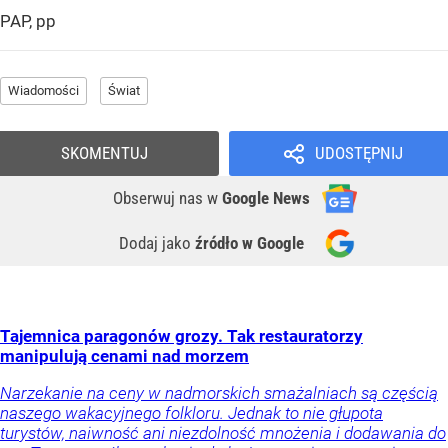
PAP, pp
Wiadomości
Świat
SKOMENTUJ
UDOSTĘPNIJ
Obserwuj nas
w
Google News
Dodaj jako
źródło w Google
Tajemnica paragonów grozy. Tak restauratorzy
manipulują cenami nad morzem
Narzekanie na ceny w nadmorskich smażalniach są częścią
naszego wakacyjnego folkloru. Jednak to nie głupota
turystów, naiwność ani niezdolność mnożenia i dodawania do