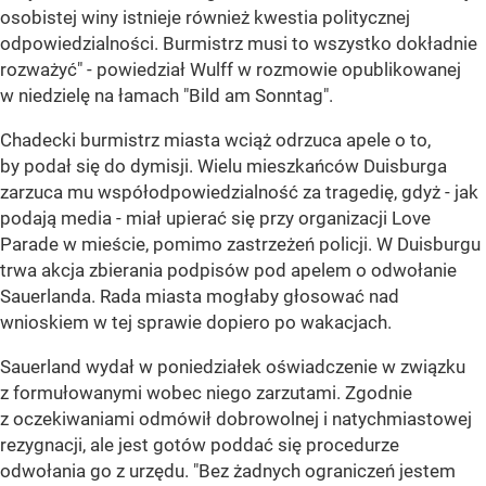
osobistej winy istnieje również kwestia politycznej
odpowiedzialności. Burmistrz musi to wszystko dokładnie
rozważyć" - powiedział Wulff w rozmowie opublikowanej
w niedzielę na łamach "Bild am Sonntag".
Chadecki burmistrz miasta wciąż odrzuca apele o to,
by podał się do dymisji. Wielu mieszkańców Duisburga
zarzuca mu współodpowiedzialność za tragedię, gdyż - jak
podają media - miał upierać się przy organizacji Love
Parade w mieście, pomimo zastrzeżeń policji. W Duisburgu
trwa akcja zbierania podpisów pod apelem o odwołanie
Sauerlanda. Rada miasta mogłaby głosować nad
wnioskiem w tej sprawie dopiero po wakacjach.
Sauerland wydał w poniedziałek oświadczenie w związku
z formułowanymi wobec niego zarzutami. Zgodnie
z oczekiwaniami odmówił dobrowolnej i natychmiastowej
rezygnacji, ale jest gotów poddać się procedurze
odwołania go z urzędu. "Bez żadnych ograniczeń jestem