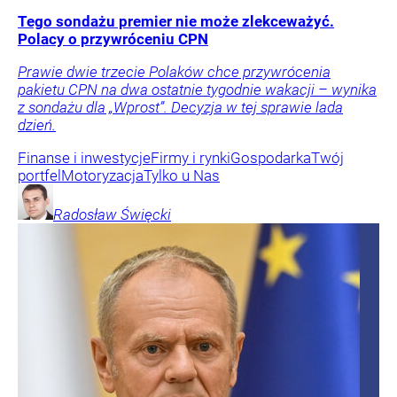
Tego sondażu premier nie może zlekceważyć.
Polacy o przywróceniu CPN
Prawie dwie trzecie Polaków chce przywrócenia
pakietu CPN na dwa ostatnie tygodnie wakacji – wynika
z sondażu dla „Wprost”. Decyzja w tej sprawie lada
dzień.
Finanse i inwestycje
Firmy i rynki
Gospodarka
Twój
portfel
Motoryzacja
Tylko u Nas
Radosław
Święcki