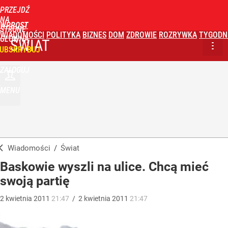
PRZEJDŹ
NA
WPROST
STRONĘ
WIADOMOŚCI
POLITYKA
BIZNES
DOM
ZDROWIE
ROZRYWKA
TYGODN
GŁÓWNĄ
ŚWIAT
UBSKRYBUJ
ZALOGUJ
MENU
Wiadomości
/
Świat
Baskowie wyszli na ulice. Chcą mieć
swoją partię
2
kwietnia
2011
21:47
/
2
kwietnia
2011
21:47