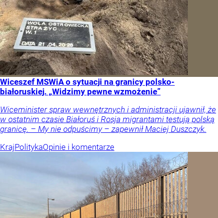
Wiceszef MSWiA o sytuacji na granicy polsko-
białoruskiej. „Widzimy pewne wzmożenie”
Wiceminister spraw wewnętrznych i administracji ujawnił, że
w ostatnim czasie Białoruś i Rosja migrantami testują polską
granicę. – My nie odpuścimy – zapewnił Maciej Duszczyk.
Kraj
Polityka
Opinie i komentarze