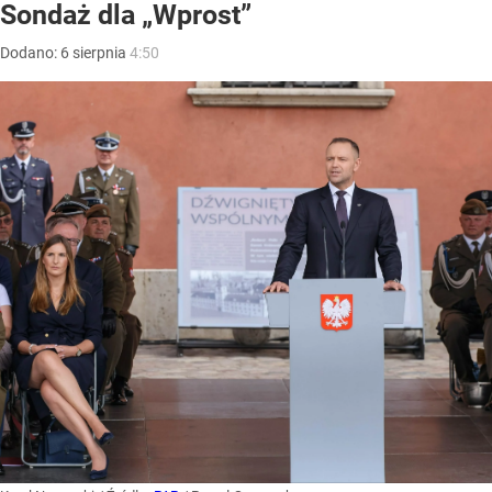
Sondaż dla „Wprost”
Dodano:
6
sierpnia
4:50