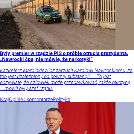
Były premier w rządzie PiS o próbie otrucia prezydenta.
„Nawrocki ćpa, nie mówię, że narkotyki”
Kazimierz Marcinkiewicz zarzucił Karolowi Nawrockiemu, że
ten jest uzależniony od pewnej substancji. – To jest
oczywiste, że człowiek może przedawkować, także nikotynę
– mówił były szef rządu.
Kraj
Opinie i komentarze
Polityka