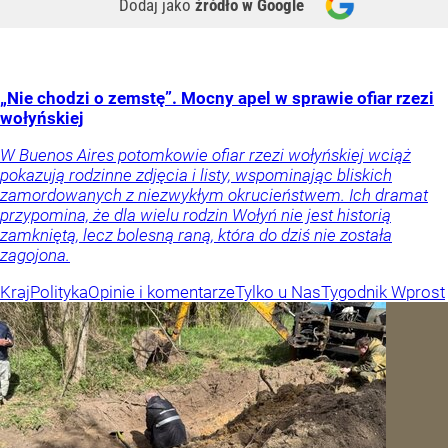
Dodaj jako
źródło w Google
„Nie chodzi o zemstę”. Mocny apel w sprawie ofiar rzezi
wołyńskiej
W Buenos Aires potomkowie ofiar rzezi wołyńskiej wciąż
pokazują rodzinne zdjęcia i listy, wspominając bliskich
zamordowanych z niezwykłym okrucieństwem. Ich dramat
przypomina, że dla wielu rodzin Wołyń nie jest historią
zamkniętą, lecz bolesną raną, która do dziś nie została
zagojona.
Kraj
Polityka
Opinie i komentarze
Tylko u Nas
Tygodnik Wprost