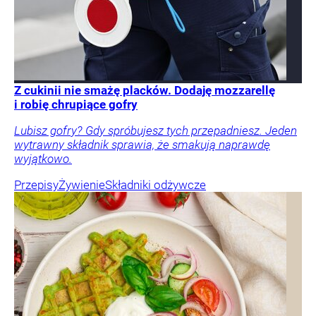
Z cukinii nie smażę placków. Dodaję mozzarellę
i robię chrupiące gofry
Lubisz gofry? Gdy spróbujesz tych przepadniesz. Jeden
wytrawny składnik sprawia, że smakują naprawdę
wyjątkowo.
Przepisy
Żywienie
Składniki odżywcze