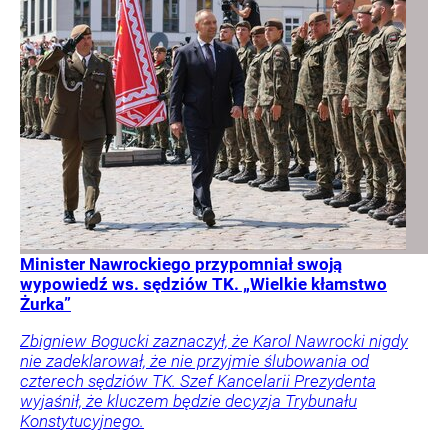
Minister Nawrockiego przypomniał swoją
wypowiedź ws. sędziów TK. „Wielkie kłamstwo
Żurka”
Zbigniew Bogucki zaznaczył, że Karol Nawrocki nigdy
nie zadeklarował, że nie przyjmie ślubowania od
czterech sędziów TK. Szef Kancelarii Prezydenta
wyjaśnił, że kluczem będzie decyzja Trybunału
Konstytucyjnego.