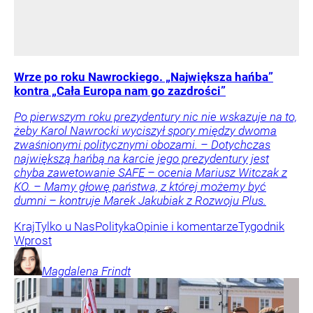
Wrze po roku Nawrockiego. „Największa hańba”
kontra „Cała Europa nam go zazdrości”
Po pierwszym roku prezydentury nic nie wskazuje na to,
żeby Karol Nawrocki wyciszył spory między dwoma
zwaśnionymi politycznymi obozami. – Dotychczas
największą hańbą na karcie jego prezydentury jest
chyba zawetowanie SAFE – ocenia Mariusz Witczak z
KO. – Mamy głowę państwa, z której możemy być
dumni – kontruje Marek Jakubiak z Rozwoju Plus.
Kraj
Tylko u Nas
Polityka
Opinie i komentarze
Tygodnik
Wprost
Magdalena
Frindt