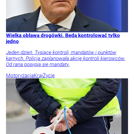
Wielka obława drogówki. Będą kontrolować tylko
jedno
Jeden dzień. Tysiące kontroli, mandatów i punktów
karnych. Policja zaplanowała akcję kontroli kierowców.
Od rana posypią się mandaty.
Motoryzacja
Kraj
Życie