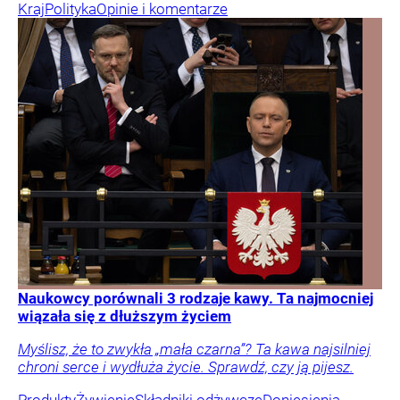
Kraj
Polityka
Opinie i komentarze
Naukowcy porównali 3 rodzaje kawy. Ta najmocniej
wiązała się z dłuższym życiem
Myślisz, że to zwykła „mała czarna”? Ta kawa najsilniej
chroni serce i wydłuża życie. Sprawdź, czy ją pijesz.
Produkty
Żywienie
Składniki odżywcze
Doniesienia