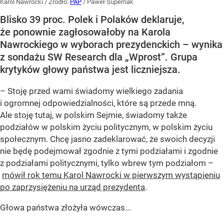
Karol Nawrocki
/ Źródło:
PAP
/
Paweł Supernak
Blisko 39 proc. Polek i Polaków deklaruje,
że ponownie zagłosowałoby na Karola
Nawrockiego w wyborach prezydenckich – wynika
z sondażu SW Research dla „Wprost”. Grupa
krytyków głowy państwa jest liczniejsza.
– Stoję przed wami świadomy wielkiego zadania
i ogromnej odpowiedzialności, które są przede mną.
Ale stoję tutaj, w polskim Sejmie, świadomy także
podziałów w polskim życiu politycznym, w polskim życiu
społecznym. Chcę jasno zadeklarować, że swoich decyzji
nie będę podejmował zgodnie z tymi podziałami i zgodnie
z podziałami politycznymi, tylko wbrew tym podziałom –
mówił rok temu Karol Nawrocki w pierwszym wystąpieniu
po zaprzysiężeniu na urząd prezydenta
.
Głowa państwa złożyła wówczas...