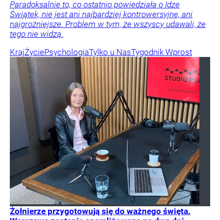
Paradoksalnie to, co ostatnio powiedziała o Idze
Świątek, nie jest ani najbardziej kontrowersyjne, ani
najgroźniejsze. Problem w tym, że wszyscy udawali, że
tego nie widzą.
Kraj
Życie
Psychologia
Tylko u Nas
Tygodnik Wprost
Żołnierze przygotowują się do ważnego święta.