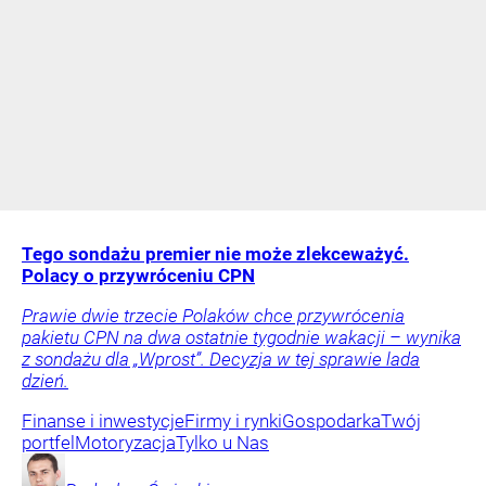
Tego sondażu premier nie może zlekceważyć.
Polacy o przywróceniu CPN
Prawie dwie trzecie Polaków chce przywrócenia
pakietu CPN na dwa ostatnie tygodnie wakacji – wynika
z sondażu dla „Wprost”. Decyzja w tej sprawie lada
dzień.
Finanse i inwestycje
Firmy i rynki
Gospodarka
Twój
portfel
Motoryzacja
Tylko u Nas