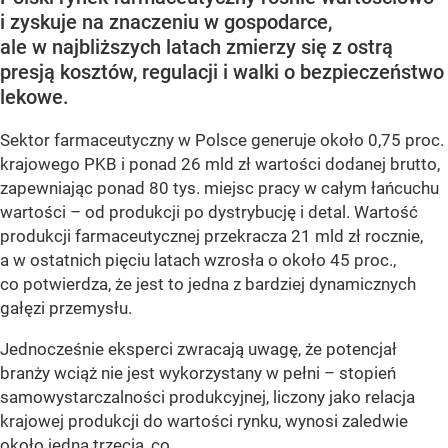
i zyskuje na znaczeniu w gospodarce,
ale w najbliższych latach zmierzy się z ostrą
presją kosztów, regulacji i walki o bezpieczeństwo
lekowe.
Sektor farmaceutyczny w Polsce generuje około 0,75 proc.
krajowego PKB i ponad 26 mld zł wartości dodanej brutto,
zapewniając ponad 80 tys. miejsc pracy w całym łańcuchu
wartości – od produkcji po dystrybucję i detal. Wartość
produkcji farmaceutycznej przekracza 21 mld zł rocznie,
a w ostatnich pięciu latach wzrosła o około 45 proc.,
co potwierdza, że jest to jedna z bardziej dynamicznych
gałęzi przemysłu.
Jednocześnie eksperci zwracają uwagę, że potencjał
branży wciąż nie jest wykorzystany w pełni – stopień
samowystarczalności produkcyjnej, liczony jako relacja
krajowej produkcji do wartości rynku, wynosi zaledwie
około jedną trzecią, co...