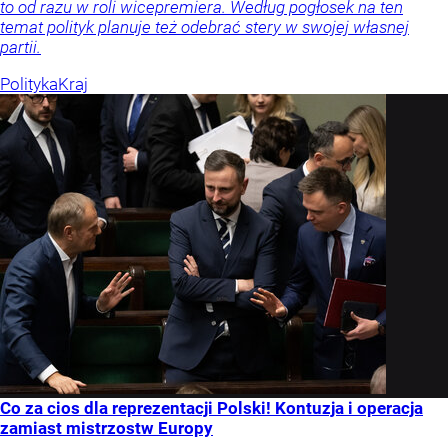
to od razu w roli wicepremiera. Według pogłosek na ten
temat polityk planuje też odebrać stery w swojej własnej
partii.
Polityka
Kraj
Co za cios dla reprezentacji Polski! Kontuzja i operacja
zamiast mistrzostw Europy