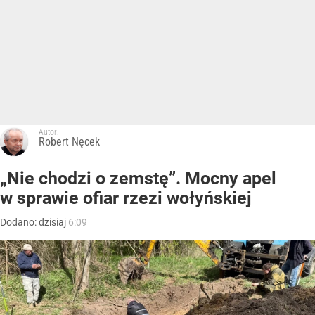
Autor:
Robert Nęcek
„Nie chodzi o zemstę”. Mocny apel
w sprawie ofiar rzezi wołyńskiej
Dodano:
dzisiaj
6:09