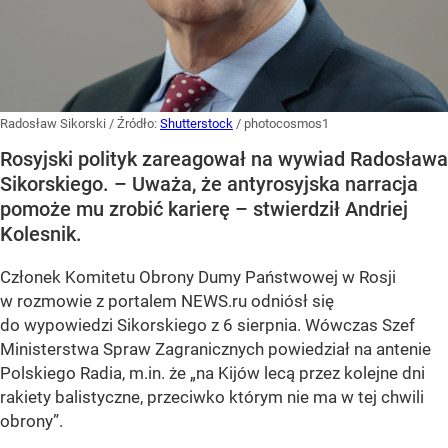
Radosław Sikorski
/ Źródło:
Shutterstock
/
photocosmos1
Rosyjski polityk zareagował na wywiad Radosława
Sikorskiego. – Uważa, że antyrosyjska narracja
pomoże mu zrobić karierę – stwierdził Andriej
Kolesnik.
Członek Komitetu Obrony Dumy Państwowej w Rosji
w rozmowie z portalem NEWS.ru odniósł się
do wypowiedzi Sikorskiego z 6 sierpnia. Wówczas Szef
Ministerstwa Spraw Zagranicznych powiedział na antenie
Polskiego Radia, m.in. że
„na Kijów lecą przez kolejne dni
rakiety balistyczne, przeciwko którym nie ma w tej chwili
obrony”
.