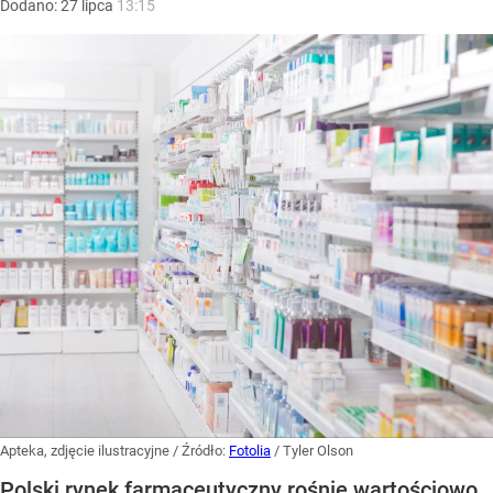
Dodano:
27
lipca
13:15
Apteka, zdjęcie ilustracyjne
/ Źródło:
Fotolia
/
Tyler Olson
Polski rynek farmaceutyczny rośnie wartościowo