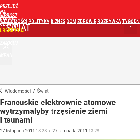
PRZEJDŹ
NA
WPROST
STRONĘ
WIADOMOŚCI
POLITYKA
BIZNES
DOM
ZDROWIE
ROZRYWKA
TYGODN
GŁÓWNĄ
ŚWIAT
UBSKRYBUJ
ZALOGUJ
MENU
Wiadomości
/
Świat
Francuskie elektrownie atomowe
wytrzymałyby trzęsienie ziemi
i tsunami
27
listopada
2011
13:28
/
27
listopada
2011
13:28