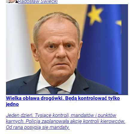
Radosław
Święcki
Wielka obława drogówki. Będą kontrolować tylko
jedno
Jeden dzień. Tysiące kontroli, mandatów i punktów
karnych. Policja zaplanowała akcję kontroli kierowców.
Od rana posypią się mandaty.