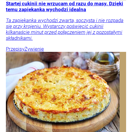
Startej cukinii nie wrzucam od razu do masy. Dzięki
temu zapiekanka wychodzi idealna
Ta zapiekanka wychodzi zwarta, soczysta i nie rozpada
się przy krojeniu. Wystarczy poświęcić cukinii
kilkanaście minut przed połączeniem jej z pozostałymi
składnikami.
Przepisy
Żywienie