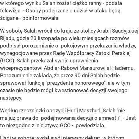
w którego wyniku Salah został ciężko ranny - podała
telewizja. - Osoby podejrzane o udział w ataku będą
ścigane - poinformowała.
W sobotę Salah wrócił do kraju ze stolicy Arabii Saudyjskiej
Rijadu, gdzie 23 listopada po wielu miesiącach rozmów
podpisał porozumienie o pokojowym przekazaniu władzy,
wynegocjowane przez Radę Współpracy Zatoki Perskiej
(GCC). Salah przekazał swoje uprawnienia
wiceprezydentowi Abd ar-Rabowi Mansurowi al-Hadiemu.
Porozumienie zakłada, że przez 90 dni Salah będzie
sprawował funkcję "prezydenta honorowego", ale w tym
czasie nie będzie mógł kwestionować decyzji swojego
następcy.
Według rzeczniczki opozycji Hurii Maszhud, Salah "nie
ma już prawa do podejmowania decyzji o amnestii". - Jest
to niezgodne z inicjatywą GCC - powiedziała.
Hadi w sobotę wydał swój pierwszy dekret, w którym