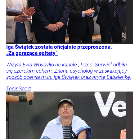
Iga Świątek została oficjalnie przeproszona.
„Za gorszące epitety”
Wizyta Ewa Woydyłło na kanale „Trzeci Serwis” odbiła
się szerokim echem. Znana psycholog w zaskakujący
sposób oceniła m.in. Igę Świątek oraz Arynę Sabalenkę.
Tenis
Sport