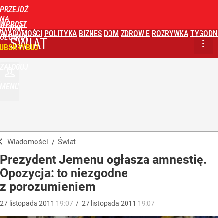
PRZEJDŹ
NA
WPROST
STRONĘ
WIADOMOŚCI
POLITYKA
BIZNES
DOM
ZDROWIE
ROZRYWKA
TYGODN
GŁÓWNĄ
ŚWIAT
UBSKRYBUJ
ZALOGUJ
MENU
Wiadomości
/
Świat
Prezydent Jemenu ogłasza amnestię.
Opozycja: to niezgodne
z porozumieniem
27
listopada
2011
19:07
/
27
listopada
2011
19:07