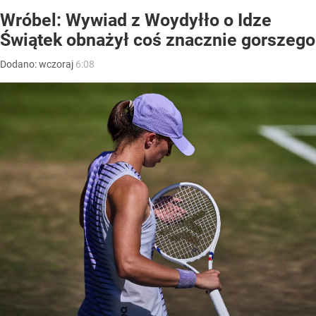
Wróbel: Wywiad z Woydyłło o Idze
Świątek obnażył coś znacznie gorszego
Dodano:
wczoraj
6:08