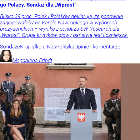
go Polacy. Sondaż dla „Wprost”
Blisko 39 proc. Polek i Polaków deklaruje, że ponownie
zagłosowałoby na Karola Nawrockiego w wyborach
prezydenckich – wynika z sondażu SW Research dla
„Wprost”. Grupa krytyków głowy państwa jest liczniejsza.
Sondaże
Kraj
Tylko u Nas
Polityka
Opinie i komentarze
Magdalena
Frindt