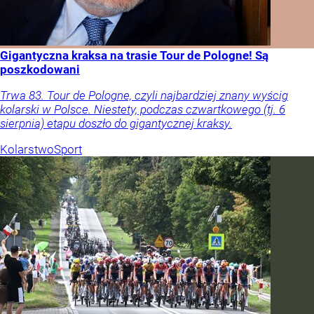
Gigantyczna kraksa na trasie Tour de Pologne! Są
poszkodowani
Trwa 83. Tour de Pologne, czyli najbardziej znany wyścig
kolarski w Polsce. Niestety, podczas czwartkowego (tj. 6
sierpnia) etapu doszło do gigantycznej kraksy.
Kolarstwo
Sport