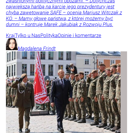
zwaśnionymi politycznymi obozami. – Dotychczas
największą hańbą na karcie jego prezydentury jest
chyba zawetowanie SAFE – ocenia Mariusz Witczak z
KO. – Mamy głowę państwa, z której możemy być
dumni – kontruje Marek Jakubiak z Rozwoju Plus.
Kraj
Tylko u Nas
Polityka
Opinie i komentarze
Magdalena
Frindt