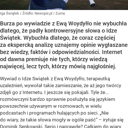
Iga Świątek
/ Źródło:
Newspix.pl
/
Zuma
Burza po wywiadzie z Ewą Woydyłło nie wybuchła
dlatego, że padły kontrowersyjne słowa o Idze
Świątek. Wybuchła dlatego, że coraz częściej
za ekspercką analizę uznajemy opinie wygłaszane
bez wiedzy, faktów i odpowiedzialności. Internet
od dawna premiuje nie tych, którzy wiedzą
najwięcej, lecz tych, którzy mówią najgłośniej.
Wywiad o Idze Swiątek z Ewą Woydyłło, terapeutką
uzależnień, wywołał takie zamieszanie, że aż jego twórcy
zdjęli go z Internetu. I jeszcze się pokajali. Tyle że...
rozmówczyni bardzo sprawnie posłużyła się językiem
powszechnie używanym w rozmowach, w wielu
podcastach i programach hulających po sieci. „Nie
do wiary, że takie słowa mogły w ogóle paść” – irytuje się
Dominik Senkowski. Serio i naprawdę? Całkiem do wiary,