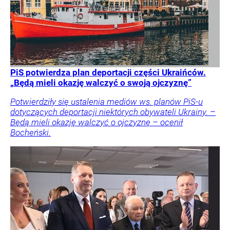
PiS potwierdza plan deportacji części Ukraińców.
„Będą mieli okazję walczyć o swoją ojczyznę”
Potwierdziły się ustalenia mediów ws. planów PiS-u
dotyczących deportacji niektórych obywateli Ukrainy. –
Będą mieli okazję walczyć o ojczyznę – ocenił
Bocheński.