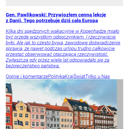
Gen. Pawlikowski: Przywiozłem cenną lekcję
z Danii. Tego potrzebuje dziś cała Europa
Kilka dni spędzonych wakacyjnie w Kopenhadze miało
być przede wszystkim odpoczynkiem. I rzeczywiście
było. Ale jak to często bywa, zawodowe doświadczenie
sprawia, że nawet podczas urlopu trudno całkowicie
przestać obserwować otaczającą rzeczywistość.
Zwłaszcza gdy przez wiele lat odpowiadało się za
bezpieczeństwo państwa.
Opinie i komentarze
Polityka
Kraj
Świat
Tylko u Nas