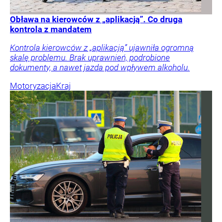
Obława na kierowców z „aplikacją”. Co druga
kontrola z mandatem
Kontrola kierowców z „aplikacją” ujawniła ogromną
skalę problemu. Brak uprawnień, podrobione
dokumenty, a nawet jazda pod wpływem alkoholu.
Motoryzacja
Kraj