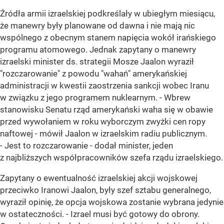
Źródła armii izraelskiej podkreślały w ubiegłym miesiącu,
że manewry były planowane od dawna i nie mają nic
wspólnego z obecnym stanem napięcia wokół irańskiego
programu atomowego. Jednak zapytany o manewry
izraelski minister ds. strategii Mosze Jaalon wyraził
"rozczarowanie" z powodu "wahań" amerykańskiej
administracji w kwestii zaostrzenia sankcji wobec Iranu
w związku z jego programem nuklearnym. - Wbrew
stanowisku Senatu rząd amerykański waha się w obawie
przed wywołaniem w roku wyborczym zwyżki cen ropy
naftowej - mówił Jaalon w izraelskim radiu publicznym.
- Jest to rozczarowanie - dodał minister, jeden
z najbliższych współpracowników szefa rządu izraelskiego.
Zapytany o ewentualność izraelskiej akcji wojskowej
przeciwko Iranowi Jaalon, były szef sztabu generalnego,
wyraził opinię, że opcja wojskowa zostanie wybrana jedynie
w ostateczności. - Izrael musi być gotowy do obrony.