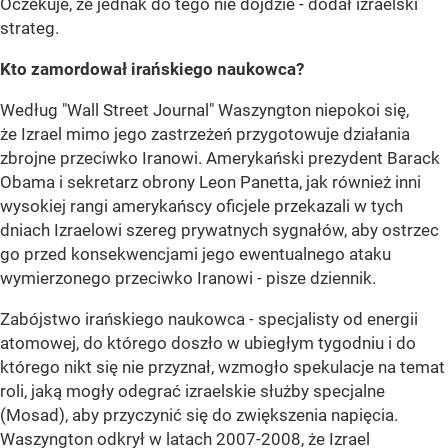
Oczekuje, że jednak do tego nie dojdzie - dodał izraelski
strateg.
Kto zamordował irańskiego naukowca?
Według "Wall Street Journal" Waszyngton niepokoi się,
że Izrael mimo jego zastrzeżeń przygotowuje działania
zbrojne przeciwko Iranowi. Amerykański prezydent Barack
Obama i sekretarz obrony Leon Panetta, jak również inni
wysokiej rangi amerykańscy oficjele przekazali w tych
dniach Izraelowi szereg prywatnych sygnałów, aby ostrzec
go przed konsekwencjami jego ewentualnego ataku
wymierzonego przeciwko Iranowi - pisze dziennik.
Zabójstwo irańskiego naukowca - specjalisty od energii
atomowej, do którego doszło w ubiegłym tygodniu i do
którego nikt się nie przyznał, wzmogło spekulacje na temat
roli, jaką mogły odegrać izraelskie służby specjalne
(Mosad), aby przyczynić się do zwiększenia napięcia.
Waszyngton odkrył w latach 2007-2008, że Izrael