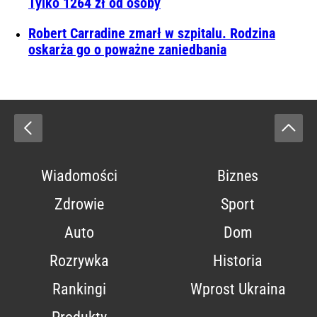
Tylko 1264 zł od osoby
Robert Carradine zmarł w szpitalu. Rodzina
oskarża go o poważne zaniedbania
Wiadomości
Biznes
Zdrowie
Sport
Auto
Dom
Rozrywka
Historia
Rankingi
Wprost Ukraina