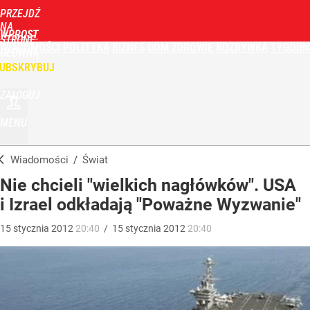
PRZEJDŹ
NA
WPROST
STRONĘ
WIADOMOŚCI
POLITYKA
BIZNES
DOM
ZDROWIE
ROZRYWKA
TYGODN
GŁÓWNĄ
UBSKRYBUJ
ZALOGUJ
MENU
Wiadomości
/
Świat
Nie chcieli "wielkich nagłówków". USA
i Izrael odkładają "Poważne Wyzwanie"
15
stycznia
2012
20:40
/
15
stycznia
2012
20:40