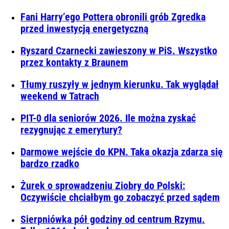
Fani Harry’ego Pottera obronili grób Zgredka
przed inwestycją energetyczną
Ryszard Czarnecki zawieszony w PiS. Wszystko
przez kontakty z Braunem
Tłumy ruszyły w jednym kierunku. Tak wyglądał
weekend w Tatrach
PIT-0 dla seniorów 2026. Ile można zyskać
rezygnując z emerytury?
Darmowe wejście do KPN. Taka okazja zdarza się
bardzo rzadko
Żurek o sprowadzeniu Ziobry do Polski:
Oczywiście chciałbym go zobaczyć przed sądem
Sierpniówka pół godziny od centrum Rzymu.