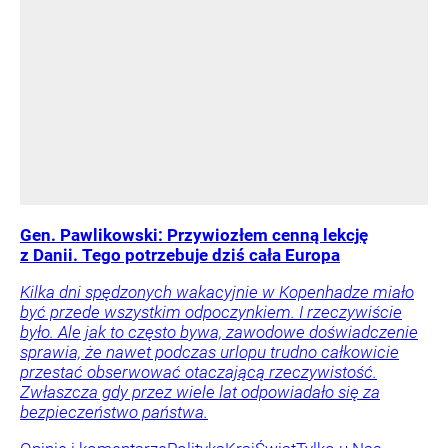
Gen. Pawlikowski: Przywiozłem cenną lekcję
z Danii. Tego potrzebuje dziś cała Europa
Kilka dni spędzonych wakacyjnie w Kopenhadze miało
być przede wszystkim odpoczynkiem. I rzeczywiście
było. Ale jak to często bywa, zawodowe doświadczenie
sprawia, że nawet podczas urlopu trudno całkowicie
przestać obserwować otaczającą rzeczywistość.
Zwłaszcza gdy przez wiele lat odpowiadało się za
bezpieczeństwo państwa.