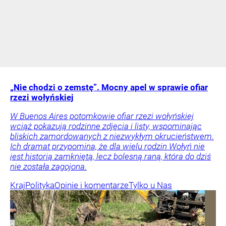
„Nie chodzi o zemstę”. Mocny apel w sprawie ofiar
rzezi wołyńskiej
W Buenos Aires potomkowie ofiar rzezi wołyńskiej
wciąż pokazują rodzinne zdjęcia i listy, wspominając
bliskich zamordowanych z niezwykłym okrucieństwem.
Ich dramat przypomina, że dla wielu rodzin Wołyń nie
jest historią zamkniętą, lecz bolesną raną, która do dziś
nie została zagojona.
Kraj
Polityka
Opinie i komentarze
Tylko u Nas