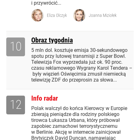
i przywrócić...
Eliza Olczyk
Joanna Miziołek
Obraz tygodnia
10
5 mln dol. kosztuje emisja 30-sekundowego
spotu przy lutowej transmisji z Super Bowl.
Telewizja Fox wyprzedała już ok. 90 proc.
czasu reklamowego Wygrany Karol Tendera –
były więzień Oświęcimia zmusił niemiecką
telewizję ZDF do przeprosin za słowa...
Info radar
12
Polak walczył do końca Kierowcy w Europie
zbierają pieniądze dla rodziny polskiego
tirowca Łukasza Urbana, który próbował
zapobiec zamachowi terrorystycznemu
w Berlinie. Akcję w internecie zainicjował
Brytyjczyk David Duncan, namawiając