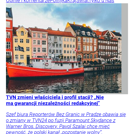
Opinie i komentarze
Polityka
Kraj
Świat
Tylko u Nas
TVN zmieni właściciela i profil stacji? „Nie
ma gwarancji niezależności redakcyjnej”
Szef biura Reporterów Bez Granic w Pradze obawia się
o zmiany w TVN24 po fuzji Paramount Skydance z
Warner Bros. Discovery. Pavol Szalai chce mieć
pewność, że polski kanał „pozostanie wolny”.