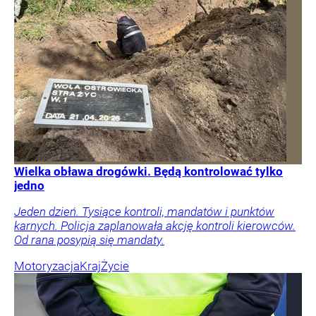
Wielka obława drogówki. Będą kontrolować tylko
jedno
Jeden dzień. Tysiące kontroli, mandatów i punktów
karnych. Policja zaplanowała akcję kontroli kierowców.
Od rana posypią się mandaty.
Motoryzacja
Kraj
Życie