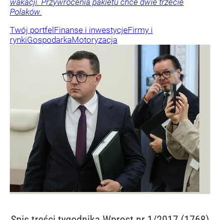
wakacji. Przywrócenia pakietu chce dwie trzecie
Polaków.
Twój portfel
Finanse i inwestycje
Firmy i
rynki
Gospodarka
Motoryzacja
Spis treści
tygodnika Wprost nr 1/2017 (1768)