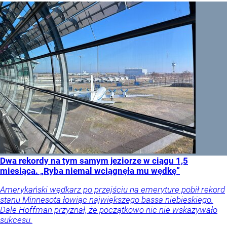
Dwa rekordy na tym samym jeziorze w ciągu 1,5
miesiąca. „Ryba niemal wciągnęła mu wędkę”
Amerykański wędkarz po przejściu na emeryturę pobił rekord
stanu Minnesota łowiąc największego bassa niebieskiego.
Dale Hoffman przyznał, że początkowo nic nie wskazywało
sukcesu.