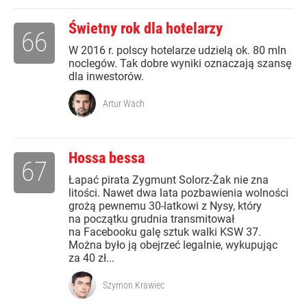
Świetny rok dla hotelarzy
66
W 2016 r. polscy hotelarze udzielą ok. 80 mln
noclegów. Tak dobre wyniki oznaczają szansę
dla inwestorów.
Artur Wach
Hossa bessa
67
Łapać pirata Zygmunt Solorz-Żak nie zna
litości. Nawet dwa lata pozbawienia wolności
grożą pewnemu 30-latkowi z Nysy, który
na początku grudnia transmitował
na Facebooku galę sztuk walki KSW 37.
Można było ją obejrzeć legalnie, wykupując
za 40 zł...
Szymon Krawiec