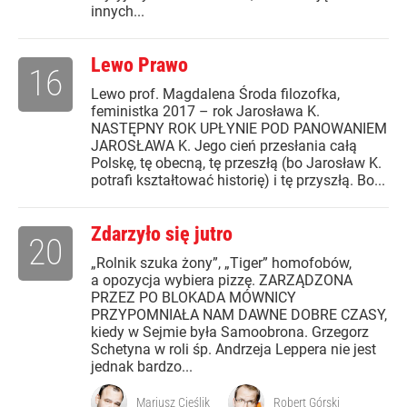
innych...
Lewo Prawo
16
Lewo prof. Magdalena Środa filozofka,
feministka 2017 – rok Jarosława K.
NASTĘPNY ROK UPŁYNIE POD PANOWANIEM
JAROSŁAWA K. Jego cień przesłania całą
Polskę, tę obecną, tę przeszłą (bo Jarosław K.
potrafi kształtować historię) i tę przyszłą. Bo...
Zdarzyło się jutro
20
„Rolnik szuka żony”, „Tiger” homofobów,
a opozycja wybiera pizzę. ZARZĄDZONA
PRZEZ PO BLOKADA MÓWNICY
PRZYPOMNIAŁA NAM DAWNE DOBRE CZASY,
kiedy w Sejmie była Samoobrona. Grzegorz
Schetyna w roli śp. Andrzeja Leppera nie jest
jednak bardzo...
Mariusz Cieślik
Robert Górski