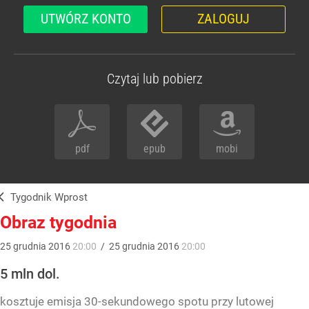
UTWÓRZ KONTO
ZALOGUJ
Czytaj lub pobierz
pdf
epub
mobi
Tygodnik Wprost
Obraz tygodnia
25
grudnia
2016
20:00
/
25
grudnia
2016
20:00
5 mln dol.
kosztuje emisja 30-sekundowego spotu przy lutowej