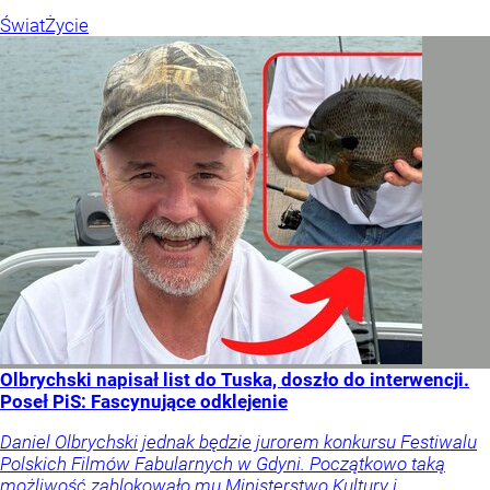
Świat
Życie
Olbrychski napisał list do Tuska, doszło do interwencji.
Poseł PiS: Fascynujące odklejenie
Daniel Olbrychski jednak będzie jurorem konkursu Festiwalu
Polskich Filmów Fabularnych w Gdyni. Początkowo taką
możliwość zablokowało mu Ministerstwo Kultury i