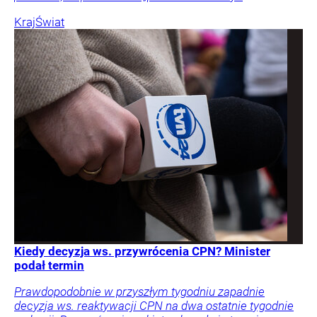
Kraj
Świat
Kiedy decyzja ws. przywrócenia CPN? Minister
podał termin
Prawdopodobnie w przyszłym tygodniu zapadnie
decyzja ws. reaktywacji CPN na dwa ostatnie tygodnie