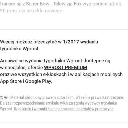
transmisji z Super Bowl. Telewizja Fox wyprzedała już ok.
90 proc. czasu reklamowego
Więcej możesz przeczytać w
1/2017 wydaniu
tygodnika Wprost
.
Archiwalne wydania tygodnika Wprost dostępne są
w specjalnej ofercie
WPROST PREMIUM
oraz we wszystkich e-kioskach i w aplikacjach mobilnych
App Store
i
Google Play
.
© ℗
Materiał chroniony prawem autorskim. Wszelkie prawa zastrzeżone.
Dalsze rozpowszechnianie artykułu tylko za zgodą wydawcy tygodnika
Wprost.
Regulamin i warunki licencjonowania materiałów prasowych
.