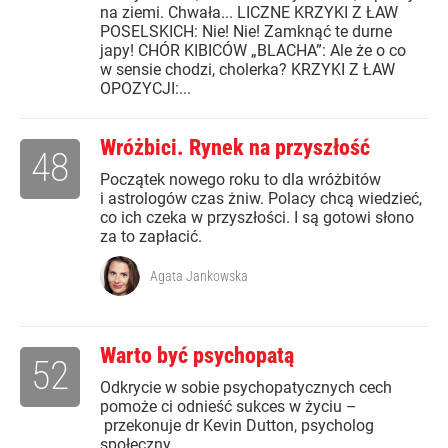
na ziemi. Chwała... LICZNE KRZYKI Z ŁAW
POSELSKICH: Nie! Nie! Zamknąć te durne
japy! CHÓR KIBICÓW „BLACHA”: Ale że o co
w sensie chodzi, cholerka? KRZYKI Z ŁAW
OPOZYCJI:...
Wróżbici. Rynek na przyszłość
48
Początek nowego roku to dla wróżbitów
i astrologów czas żniw. Polacy chcą wiedzieć,
co ich czeka w przyszłości. I są gotowi słono
za to zapłacić.
Agata Jankowska
Warto być psychopatą
52
Odkrycie w sobie psychopatycznych cech
pomoże ci odnieść sukces w życiu –
przekonuje dr Kevin Dutton, psycholog
społeczny.