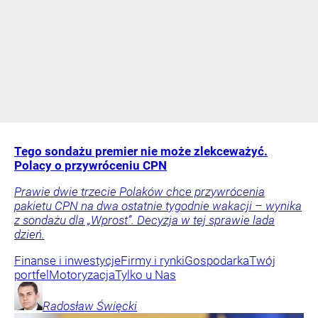
Tego sondażu premier nie może zlekceważyć.
Polacy o przywróceniu CPN
Prawie dwie trzecie Polaków chce przywrócenia
pakietu CPN na dwa ostatnie tygodnie wakacji – wynika
z sondażu dla „Wprost”. Decyzja w tej sprawie lada
dzień.
Finanse i inwestycje
Firmy i rynki
Gospodarka
Twój
portfel
Motoryzacja
Tylko u Nas
Radosław
Święcki