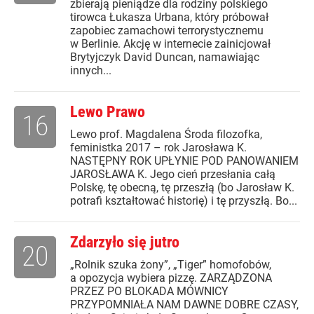
zbierają pieniądze dla rodziny polskiego
tirowca Łukasza Urbana, który próbował
zapobiec zamachowi terrorystycznemu
w Berlinie. Akcję w internecie zainicjował
Brytyjczyk David Duncan, namawiając
innych...
Lewo Prawo
16
Lewo prof. Magdalena Środa filozofka,
feministka 2017 – rok Jarosława K.
NASTĘPNY ROK UPŁYNIE POD PANOWANIEM
JAROSŁAWA K. Jego cień przesłania całą
Polskę, tę obecną, tę przeszłą (bo Jarosław K.
potrafi kształtować historię) i tę przyszłą. Bo...
Zdarzyło się jutro
20
„Rolnik szuka żony”, „Tiger” homofobów,
a opozycja wybiera pizzę. ZARZĄDZONA
PRZEZ PO BLOKADA MÓWNICY
PRZYPOMNIAŁA NAM DAWNE DOBRE CZASY,