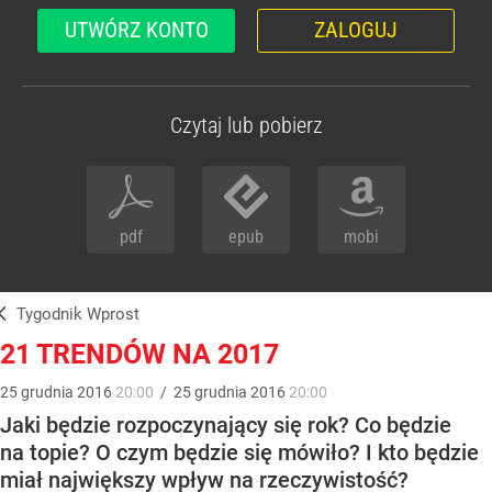
UTWÓRZ KONTO
ZALOGUJ
Czytaj lub pobierz
pdf
epub
mobi
Tygodnik Wprost
21 TRENDÓW NA 2017
25
grudnia
2016
20:00
/
25
grudnia
2016
20:00
Jaki będzie rozpoczynający się rok? Co będzie
na topie? O czym będzie się mówiło? I kto będzie
miał największy wpływ na rzeczywistość?