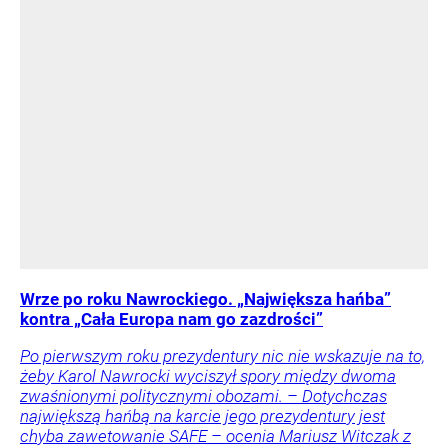
Wrze po roku Nawrockiego. „Największa hańba”
kontra „Cała Europa nam go zazdrości”
Po pierwszym roku prezydentury nic nie wskazuje na to,
żeby Karol Nawrocki wyciszył spory między dwoma
zwaśnionymi politycznymi obozami. – Dotychczas
największą hańbą na karcie jego prezydentury jest
chyba zawetowanie SAFE – ocenia Mariusz Witczak z