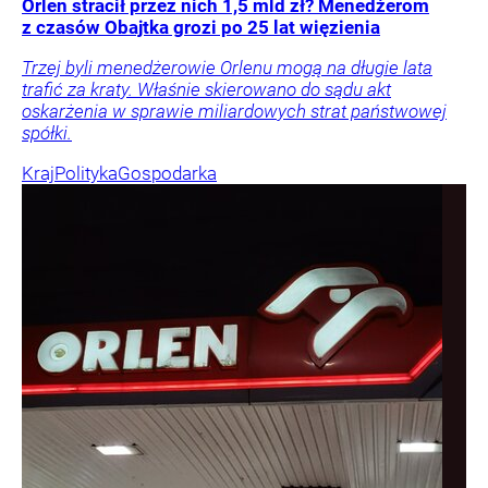
Orlen stracił przez nich 1,5 mld zł? Menedżerom
z czasów Obajtka grozi po 25 lat więzienia
Trzej byli menedżerowie Orlenu mogą na długie lata
trafić za kraty. Właśnie skierowano do sądu akt
oskarżenia w sprawie miliardowych strat państwowej
spółki.
Kraj
Polityka
Gospodarka