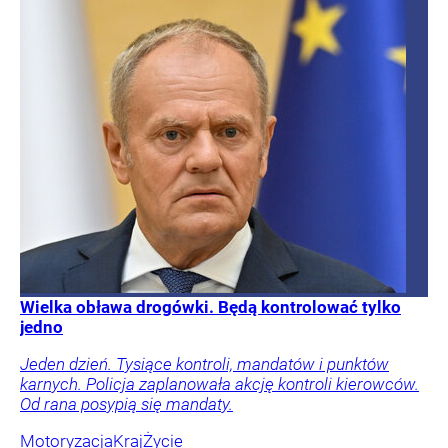
Wielka obława drogówki. Będą kontrolować tylko
jedno
Jeden dzień. Tysiące kontroli, mandatów i punktów
karnych. Policja zaplanowała akcję kontroli kierowców.
Od rana posypią się mandaty.
Motoryzacja
Kraj
Życie