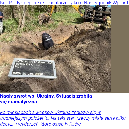
Kraj
Polityka
Opinie i komentarze
Tylko u Nas
Tygodnik Wprost
Nagły zwrot ws. Ukrainy. Sytuacja zrobiła
się dramatyczna
Po miesiącach sukcesów Ukraina znalazła się w
trudniejszym położeniu. Na taki stan rzeczy miała seria kilku
decyzji i wydarzeń, które osłabiły Kijów.