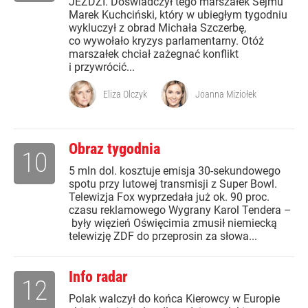
JEŹDZI. Doświadczył tego marszałek Sejmu
Marek Kuchciński, który w ubiegłym tygodniu
wykluczył z obrad Michała Szczerbę,
co wywołało kryzys parlamentarny. Otóż
marszałek chciał zażegnać konflikt
i przywrócić...
Eliza Olczyk
Joanna Miziołek
Obraz tygodnia
10
5 mln dol. kosztuje emisja 30-sekundowego
spotu przy lutowej transmisji z Super Bowl.
Telewizja Fox wyprzedała już ok. 90 proc.
czasu reklamowego Wygrany Karol Tendera –
były więzień Oświęcimia zmusił niemiecką
telewizję ZDF do przeprosin za słowa...
Info radar
12
Polak walczył do końca Kierowcy w Europie