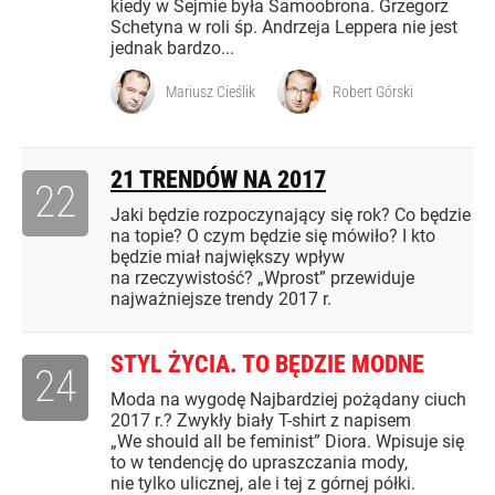
kiedy w Sejmie była Samoobrona. Grzegorz
Schetyna w roli śp. Andrzeja Leppera nie jest
jednak bardzo...
Mariusz Cieślik
Robert Górski
21 TRENDÓW NA 2017
22
Jaki będzie rozpoczynający się rok? Co będzie
na topie? O czym będzie się mówiło? I kto
będzie miał największy wpływ
na rzeczywistość? „Wprost” przewiduje
najważniejsze trendy 2017 r.
STYL ŻYCIA. TO BĘDZIE MODNE
24
Moda na wygodę Najbardziej pożądany ciuch
2017 r.? Zwykły biały T-shirt z napisem
„We should all be feminist” Diora. Wpisuje się
to w tendencję do upraszczania mody,
nie tylko ulicznej, ale i tej z górnej półki.