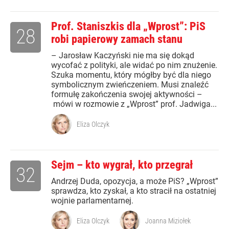
Prof. Staniszkis dla „Wprost”: PiS
28
robi papierowy zamach stanu
– Jarosław Kaczyński nie ma się dokąd
wycofać z polityki, ale widać po nim znużenie.
Szuka momentu, który mógłby być dla niego
symbolicznym zwieńczeniem. Musi znaleźć
formułę zakończenia swojej aktywności –
mówi w rozmowie z „Wprost” prof. Jadwiga...
Eliza Olczyk
Sejm – kto wygrał, kto przegrał
32
Andrzej Duda, opozycja, a może PiS? „Wprost”
sprawdza, kto zyskał, a kto stracił na ostatniej
wojnie parlamentarnej.
Eliza Olczyk
Joanna Miziołek