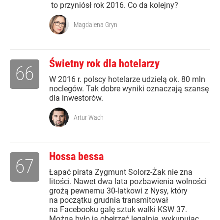
to przyniósł rok 2016. Co da kolejny?
Magdalena Gryn
Świetny rok dla hotelarzy
66
W 2016 r. polscy hotelarze udzielą ok. 80 mln
noclegów. Tak dobre wyniki oznaczają szansę
dla inwestorów.
Artur Wach
Hossa bessa
67
Łapać pirata Zygmunt Solorz-Żak nie zna
litości. Nawet dwa lata pozbawienia wolności
grożą pewnemu 30-latkowi z Nysy, który
na początku grudnia transmitował
na Facebooku galę sztuk walki KSW 37.
Można było ją obejrzeć legalnie, wykupując