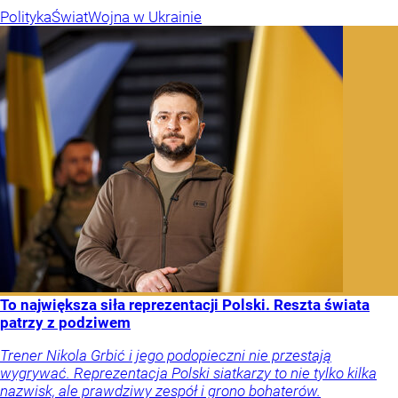
Polityka
Świat
Wojna w Ukrainie
To największa siła reprezentacji Polski. Reszta świata
patrzy z podziwem
Trener Nikola Grbić i jego podopieczni nie przestają
wygrywać. Reprezentacja Polski siatkarzy to nie tylko kilka
nazwisk, ale prawdziwy zespół i grono bohaterów.