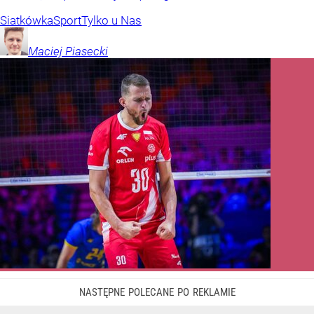
Siatkówka
Sport
Tylko u Nas
Maciej
Piasecki