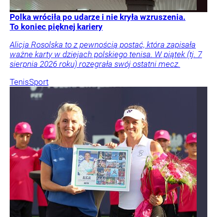
Polka wróciła po udarze i nie kryła wzruszenia.
To koniec pięknej kariery
Alicja Rosolska to z pewnością postać, która zapisała
ważne karty w dziejach polskiego tenisa. W piątek (tj. 7
sierpnia 2026 roku) rozegrała swój ostatni mecz.
Tenis
Sport