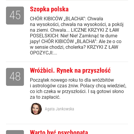
Szopka polska
45
CHÓR KIBICÓW „BLACHA”: Chwała
na wysokości, chwała na wysokości, a pokój
na ziemi. Chwała... LICZNE KRZYKI Z ŁAW
POSELSKICH: Nie! Nie! Zamknąć te durne
japy! CHÓR KIBICÓW „BLACHA”: Ale że o co
w sensie chodzi, cholerka? KRZYKI Z ŁAW
OPOZYCJI:...
Wróżbici. Rynek na przyszłość
48
Początek nowego roku to dla wróżbitów
i astrologów czas żniw. Polacy chcą wiedzieć,
co ich czeka w przyszłości. I są gotowi słono
za to zapłacić.
Agata Jankowska
Warto być psychopatą