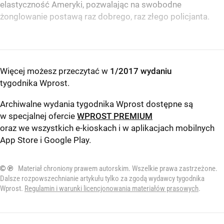
elastyczność Ameryki, pozwalając na swobodne
żonglowanie postawą raz dobrego, raz złego policjanta.
Więcej możesz przeczytać w
1/2017 wydaniu
tygodnika Wprost
.
Archiwalne wydania tygodnika Wprost dostępne są
w specjalnej ofercie
WPROST PREMIUM
oraz we wszystkich e-kioskach i w aplikacjach mobilnych
App Store
i
Google Play
.
© ℗
Materiał chroniony prawem autorskim. Wszelkie prawa zastrzeżone.
Dalsze rozpowszechnianie artykułu tylko za zgodą wydawcy tygodnika
Wprost.
Regulamin i warunki licencjonowania materiałów prasowych
.