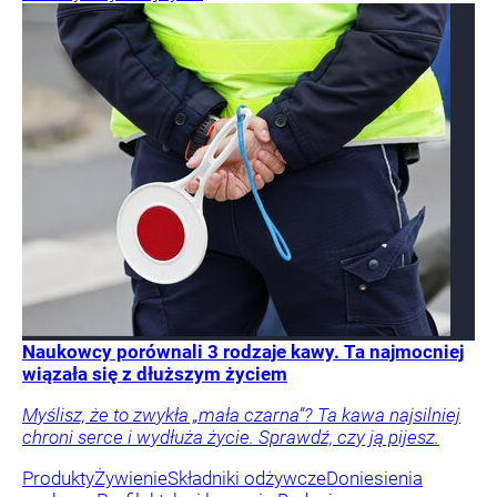
Naukowcy porównali 3 rodzaje kawy. Ta najmocniej
wiązała się z dłuższym życiem
Myślisz, że to zwykła „mała czarna”? Ta kawa najsilniej
chroni serce i wydłuża życie. Sprawdź, czy ją pijesz.
Produkty
Żywienie
Składniki odżywcze
Doniesienia