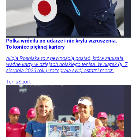
Polka wróciła po udarze i nie kryła wzruszenia.
To koniec pięknej kariery
Alicja Rosolska to z pewnością postać, która zapisała
ważne karty w dziejach polskiego tenisa. W piątek (tj. 7
sierpnia 2026 roku) rozegrała swój ostatni mecz.
Tenis
Sport