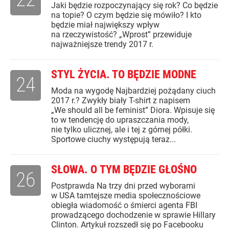
Jaki będzie rozpoczynający się rok? Co będzie
na topie? O czym będzie się mówiło? I kto
będzie miał największy wpływ
na rzeczywistość? „Wprost” przewiduje
najważniejsze trendy 2017 r.
STYL ŻYCIA. TO BĘDZIE MODNE
24
Moda na wygodę Najbardziej pożądany ciuch
2017 r.? Zwykły biały T-shirt z napisem
„We should all be feminist” Diora. Wpisuje się
to w tendencję do upraszczania mody,
nie tylko ulicznej, ale i tej z górnej półki.
Sportowe ciuchy występują teraz...
SŁOWA. O TYM BĘDZIE GŁOŚNO
26
Postprawda Na trzy dni przed wyborami
w USA tamtejsze media społecznościowe
obiegła wiadomość o śmierci agenta FBI
prowadzącego dochodzenie w sprawie Hillary
Clinton. Artykuł rozszedł się po Facebooku