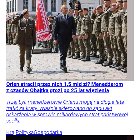
Orlen stracił przez nich 1,5 mld zł? Menedżerom
z czasów Obajtka grozi po 25 lat więzienia
Trzej byli menedżerowie Orlenu mogą na długie lata
trafić za kraty. Właśnie skierowano do sądu akt
oskarżenia w sprawie miliardowych strat państwowej
spółki.
Kraj
Polityka
Gospodarka