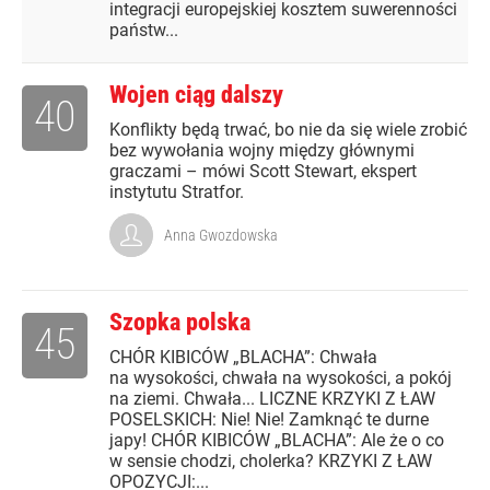
integracji europejskiej kosztem suwerenności
państw...
Wojen ciąg dalszy
40
Konflikty będą trwać, bo nie da się wiele zrobić
bez wywołania wojny między głównymi
graczami – mówi Scott Stewart, ekspert
instytutu Stratfor.
Anna Gwozdowska
Szopka polska
45
CHÓR KIBICÓW „BLACHA”: Chwała
na wysokości, chwała na wysokości, a pokój
na ziemi. Chwała... LICZNE KRZYKI Z ŁAW
POSELSKICH: Nie! Nie! Zamknąć te durne
japy! CHÓR KIBICÓW „BLACHA”: Ale że o co
w sensie chodzi, cholerka? KRZYKI Z ŁAW
OPOZYCJI:...