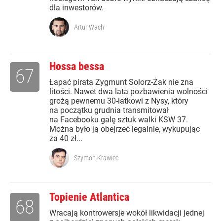
dla inwestorów.
Artur Wach
Hossa bessa
67
Łapać pirata Zygmunt Solorz-Żak nie zna
litości. Nawet dwa lata pozbawienia wolności
grożą pewnemu 30-latkowi z Nysy, który
na początku grudnia transmitował
na Facebooku galę sztuk walki KSW 37.
Można było ją obejrzeć legalnie, wykupując
za 40 zł...
Szymon Krawiec
Topienie Atlantica
68
Wracają kontrowersje wokół likwidacji jednej