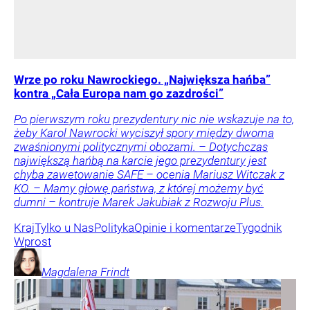
Wrze po roku Nawrockiego. „Największa hańba”
kontra „Cała Europa nam go zazdrości”
Po pierwszym roku prezydentury nic nie wskazuje na to,
żeby Karol Nawrocki wyciszył spory między dwoma
zwaśnionymi politycznymi obozami. – Dotychczas
największą hańbą na karcie jego prezydentury jest
chyba zawetowanie SAFE – ocenia Mariusz Witczak z
KO. – Mamy głowę państwa, z której możemy być
dumni – kontruje Marek Jakubiak z Rozwoju Plus.
Kraj
Tylko u Nas
Polityka
Opinie i komentarze
Tygodnik
Wprost
Magdalena
Frindt