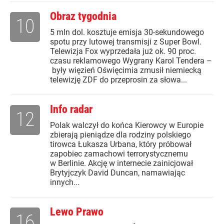
Obraz tygodnia
10
5 mln dol. kosztuje emisja 30-sekundowego
spotu przy lutowej transmisji z Super Bowl.
Telewizja Fox wyprzedała już ok. 90 proc.
czasu reklamowego Wygrany Karol Tendera –
były więzień Oświęcimia zmusił niemiecką
telewizję ZDF do przeprosin za słowa...
Info radar
12
Polak walczył do końca Kierowcy w Europie
zbierają pieniądze dla rodziny polskiego
tirowca Łukasza Urbana, który próbował
zapobiec zamachowi terrorystycznemu
w Berlinie. Akcję w internecie zainicjował
Brytyjczyk David Duncan, namawiając
innych...
Lewo Prawo
16