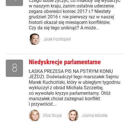
Czego sobie życzyć, co miałoby się wydarzyć
w naszym kraju, zanim ostatnie uderzenie
zegara obwieści koniec 2017 r.? Niestety
grudzień 2016 r. nie pierwszy raz w naszej
historii okazał się miesiącem konfliktów.
Czy da się tego uniknąć? A może...
Jacek Pochłopień
Niedyskrecje parlamentarne
8
ŁASKA PREZESA PIS NA PSTRYM KONIU
JEŹDZI. Doświadczył tego marszałek Sejmu
Marek Kuchciński, który w ubiegłym tygodniu
wykluczył z obrad Michała Szczerbę,
co wywołało kryzys parlamentarny. Otóż
marszałek chciał zażegnać konflikt
i przywrócić...
Eliza Olczyk
Joanna Miziołek