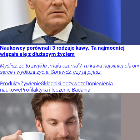
Naukowcy porównali 3 rodzaje kawy. Ta najmocniej
wiązała się z dłuższym życiem
Myślisz, że to zwykła „mała czarna”? Ta kawa najsilniej chroni
serce i wydłuża życie. Sprawdź, czy ją pijesz.
Produkty
Żywienie
Składniki odżywcze
Doniesienia
naukowe
Profilaktyka i leczenie
Badania