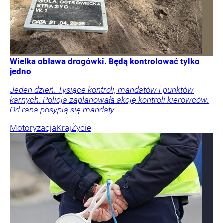
Wielka obława drogówki. Będą kontrolować tylko
jedno
Jeden dzień. Tysiące kontroli, mandatów i punktów
karnych. Policja zaplanowała akcję kontroli kierowców.
Od rana posypią się mandaty.
Motoryzacja
Kraj
Życie