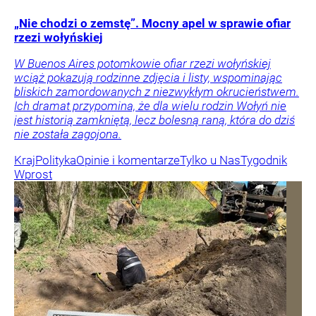
„Nie chodzi o zemstę”. Mocny apel w sprawie ofiar
rzezi wołyńskiej
W Buenos Aires potomkowie ofiar rzezi wołyńskiej
wciąż pokazują rodzinne zdjęcia i listy, wspominając
bliskich zamordowanych z niezwykłym okrucieństwem.
Ich dramat przypomina, że dla wielu rodzin Wołyń nie
jest historią zamkniętą, lecz bolesną raną, która do dziś
nie została zagojona.
Kraj
Polityka
Opinie i komentarze
Tylko u Nas
Tygodnik
Wprost