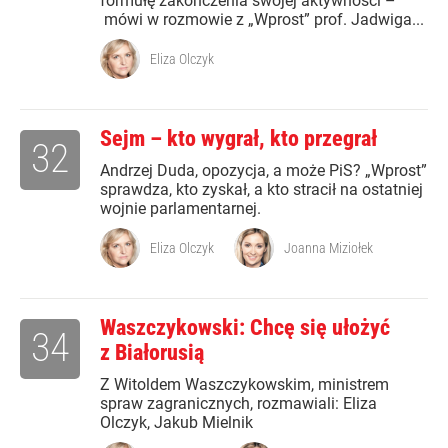
formułę zakończenia swojej aktywności –
mówi w rozmowie z „Wprost” prof. Jadwiga...
Eliza Olczyk
Sejm – kto wygrał, kto przegrał
32
Andrzej Duda, opozycja, a może PiS? „Wprost”
sprawdza, kto zyskał, a kto stracił na ostatniej
wojnie parlamentarnej.
Eliza Olczyk
Joanna Miziołek
Waszczykowski: Chcę się ułożyć
34
z Białorusią
Z Witoldem Waszczykowskim, ministrem
spraw zagranicznych, rozmawiali: Eliza
Olczyk, Jakub Mielnik