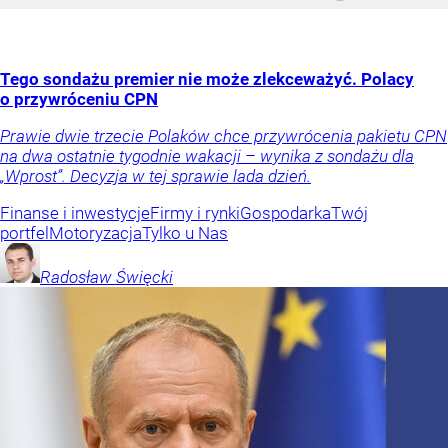
Tego sondażu premier nie może zlekceważyć. Polacy
o przywróceniu CPN
Prawie dwie trzecie Polaków chce przywrócenia pakietu CPN
na dwa ostatnie tygodnie wakacji – wynika z sondażu dla
„Wprost”. Decyzja w tej sprawie lada dzień.
Finanse i inwestycje
Firmy i rynki
Gospodarka
Twój
portfel
Motoryzacja
Tylko u Nas
Radosław
Święcki