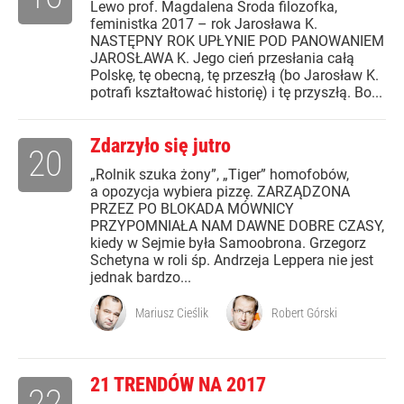
Lewo prof. Magdalena Środa filozofka,
feministka 2017 – rok Jarosława K.
NASTĘPNY ROK UPŁYNIE POD PANOWANIEM
JAROSŁAWA K. Jego cień przesłania całą
Polskę, tę obecną, tę przeszłą (bo Jarosław K.
potrafi kształtować historię) i tę przyszłą. Bo...
Zdarzyło się jutro
20
„Rolnik szuka żony”, „Tiger” homofobów,
a opozycja wybiera pizzę. ZARZĄDZONA
PRZEZ PO BLOKADA MÓWNICY
PRZYPOMNIAŁA NAM DAWNE DOBRE CZASY,
kiedy w Sejmie była Samoobrona. Grzegorz
Schetyna w roli śp. Andrzeja Leppera nie jest
jednak bardzo...
Mariusz Cieślik
Robert Górski
21 TRENDÓW NA 2017
22