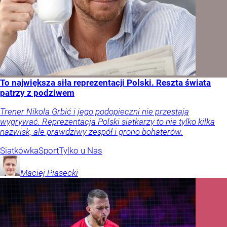
To największa siła reprezentacji Polski. Reszta świata
patrzy z podziwem
Trener Nikola Grbić i jego podopieczni nie przestają
wygrywać. Reprezentacja Polski siatkarzy to nie tylko kilka
nazwisk, ale prawdziwy zespół i grono bohaterów.
Siatkówka
Sport
Tylko u Nas
Maciej
Piasecki