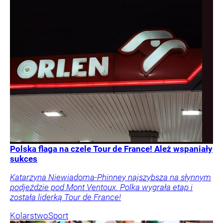
Polska flaga na czele Tour de France! Ależ wspaniały
sukces
Katarzyna Niewiadoma-Phinney najszybsza na słynnym
podjeździe pod Mont Ventoux. Polka wygrała etap i
została liderką Tour de France!
Kolarstwo
Sport