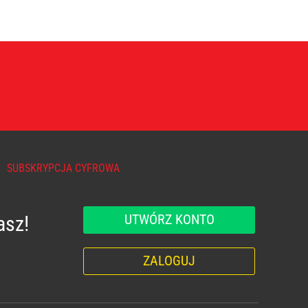
SUBSKRYPCJA CYFROWA
UTWÓRZ KONTO
asz!
ZALOGUJ