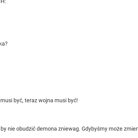
H:
rka?
 musi być, teraz wojna musi być!
 by nie obudzić demona zniewag. Gdybyśmy może zmienil