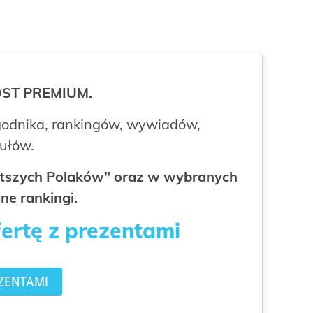
ROST PREMIUM.
odnika, rankingów, wywiadów,
kułów.
gatszych Polaków" oraz w wybranych
ne rankingi.
fertę z prezentami
ZENTAMI