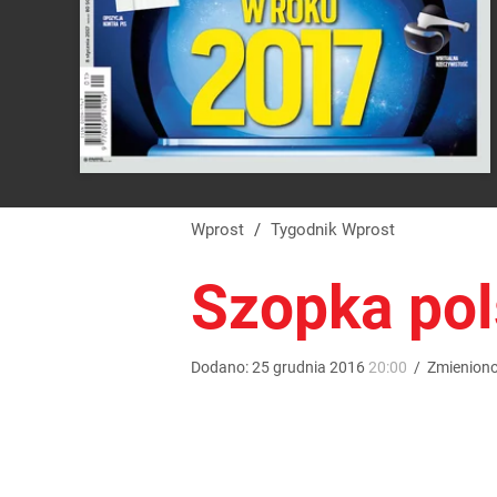
Wprost
/
Tygodnik Wprost
Szopka po
Dodano:
25
grudnia
2016
20:00
/
Zmienion