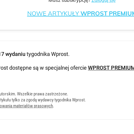
Masz subskrypcję?
Zaloguj się
NOWE ARTYKUŁY
WPROST PREMIU
17 wydaniu
tygodnika Wprost
.
ost dostępne są w specjalnej ofercie
WPROST PREMIU
utorskim. Wszelkie prawa zastrzeżone.
tykułu tylko za zgodą wydawcy tygodnika Wprost.
onowania materiałów prasowych
.