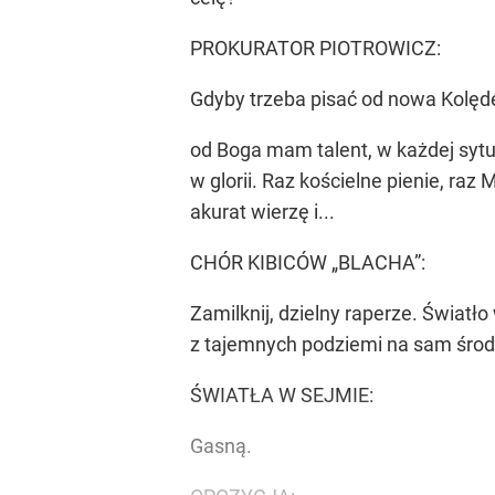
PROKURATOR PIOTROWICZ:
Gdyby trzeba pisać od nowa Kolędę
od Boga mam talent, w każdej sytuacj
w glorii. Raz kościelne pienie, ra
akurat wierzę i...
CHÓR KIBICÓW „BLACHA”:
Zamilknij, dzielny raperze. Światł
z tajemnych podziemi na sam środ
ŚWIATŁA W SEJMIE:
Gasną.