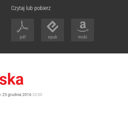
Czytaj lub pobierz
pdf
epub
mobi
lska
o:
25
grudnia
2016
20:00