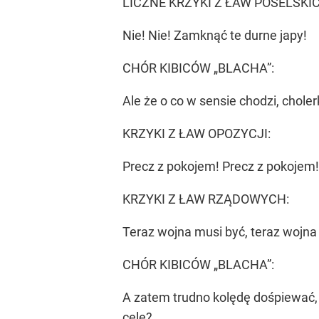
LICZNE KRZYKI Z ŁAW POSELSKIC
Nie! Nie! Zamknąć te durne japy!
CHÓR KIBICÓW „BLACHA”:
Ale że o co w sensie chodzi, chole
KRZYKI Z ŁAW OPOZYCJI:
Precz z pokojem! Precz z pokojem!
KRZYKI Z ŁAW RZĄDOWYCH:
Teraz wojna musi być, teraz wojna
CHÓR KIBICÓW „BLACHA”:
A zatem trudno kolędę dośpiewać,
celę?