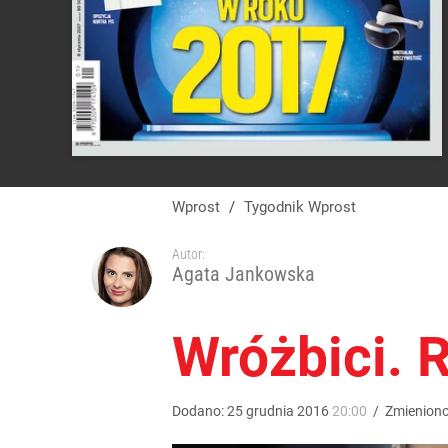
Wprost
/
Tygodnik Wprost
Autor:
Agata Jankowska
Wróżbici. 
Dodano:
25
grudnia
2016
20:00
/
Zmienion