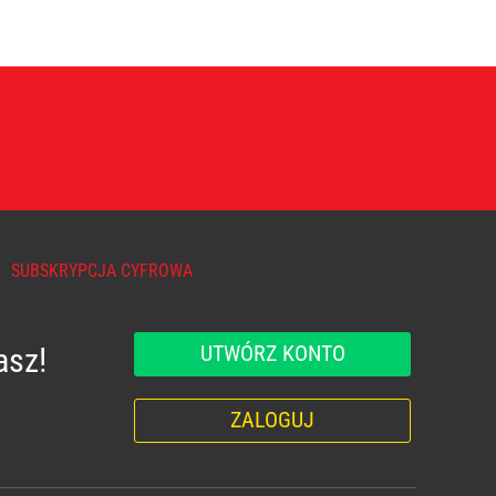
SUBSKRYPCJA CYFROWA
UTWÓRZ KONTO
asz!
ZALOGUJ