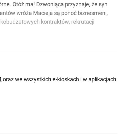
órne. Otóż ma! Dzwoniąca przyznaje, że syn
lientów wróża Macieja są ponoć biznesmeni,
sokobudżetowych kontraktów, rekrutacji
M
oraz we wszystkich e-kioskach i w aplikacjach