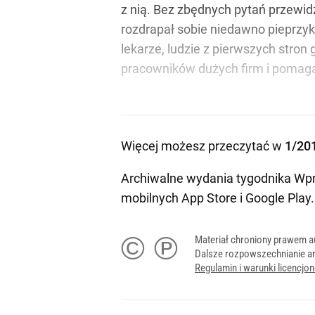
z nią. Bez zbędnych pytań przewid
rozdrapał sobie niedawno pieprzyk
lekarze, ludzie z pierwszych stro
pracowników dużych firm i pomaga
Więcej możesz przeczytać w
1/20
Archiwalne wydania tygodnika Wpr
mobilnych
App Store
i
Google Play
.
© ℗
Materiał chroniony prawem a
Dalsze rozpowszechnianie ar
Regulamin i warunki licencj