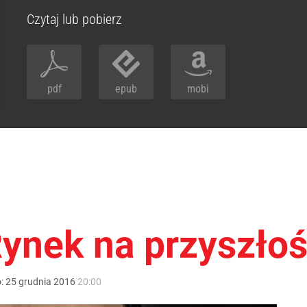
Czytaj lub pobierz
pdf
epub
mobi
Rynek na przyszło
o:
25
grudnia
2016
20:00