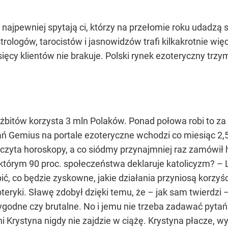
o najpewniej spytają ci, którzy na przełomie roku udadzą s
rologów, tarocistów i jasnowidzów trafi kilkakrotnie wię
cy klientów nie brakuje. Polski rynek ezoteryczny trzy
óżbitów korzysta 3 mln Polaków. Ponad połowa robi to za
ń Gemius na portale ezoteryczne wchodzi co miesiąc 2,5
czyta horoskopy, a co siódmy przynajmniej raz zamówił 
którym 90 proc. społeczeństwa deklaruje katolicyzm? –
bić, co będzie zyskowne, jakie działania przyniosą korzyś
eryki. Sławę zdobył dzięki temu, że – jak sam twierdzi 
ygodne czy brutalne. No i jemu nie trzeba zadawać pytań
ni Krystyna nigdy nie zajdzie w ciążę. Krystyna płacze, w