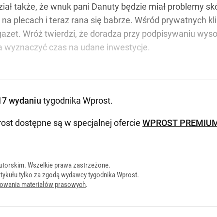
ział także, że wnuk pani Danuty będzie miał problemy sk
 na plecach i teraz rana się babrze. Wśród prywatnych k
n gazet. Wróż twierdzi, że doradza przy podpisywaniu wy
 wyznaczyć czas na udane inwestycje.
17 wydaniu
tygodnika Wprost
.
ost dostępne są w specjalnej ofercie
WPROST PREMIU
utorskim. Wszelkie prawa zastrzeżone.
tykułu tylko za zgodą wydawcy tygodnika Wprost.
onowania materiałów prasowych
.