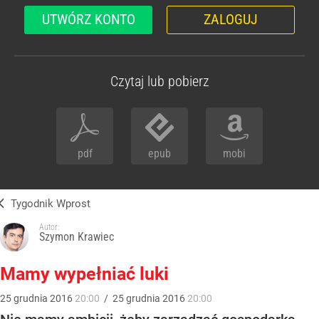
UTWÓRZ KONTO
ZALOGUJ
Czytaj lub pobierz
pdf
epub
mobi
Tygodnik Wprost
Autor:
Szymon Krawiec
Mamy wypełniać luki
25
grudnia
2016
20:00
/
25
grudnia
2016
20:00