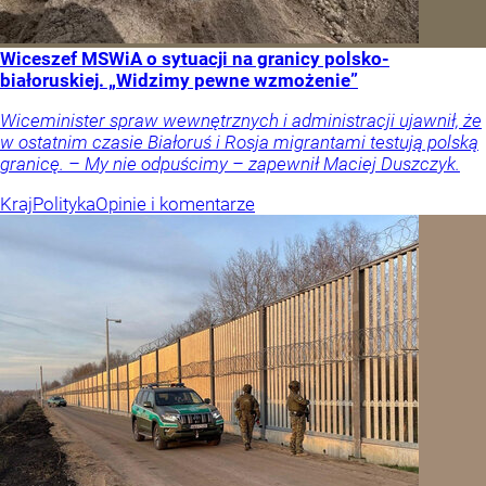
Wiceszef MSWiA o sytuacji na granicy polsko-
białoruskiej. „Widzimy pewne wzmożenie”
Wiceminister spraw wewnętrznych i administracji ujawnił, że
w ostatnim czasie Białoruś i Rosja migrantami testują polską
granicę. – My nie odpuścimy – zapewnił Maciej Duszczyk.
Kraj
Polityka
Opinie i komentarze