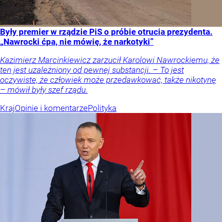
Były premier w rządzie PiS o próbie otrucia prezydenta.
„Nawrocki ćpa, nie mówię, że narkotyki”
Kazimierz Marcinkiewicz zarzucił Karolowi Nawrockiemu, że
ten jest uzależniony od pewnej substancji. – To jest
oczywiste, że człowiek może przedawkować, także nikotynę
– mówił były szef rządu.
Kraj
Opinie i komentarze
Polityka