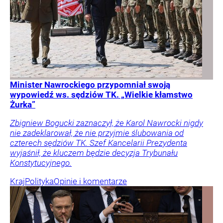
Minister Nawrockiego przypomniał swoją
wypowiedź ws. sędziów TK. „Wielkie kłamstwo
Żurka”
Zbigniew Bogucki zaznaczył, że Karol Nawrocki nigdy
nie zadeklarował, że nie przyjmie ślubowania od
czterech sędziów TK. Szef Kancelarii Prezydenta
wyjaśnił, że kluczem będzie decyzja Trybunału
Konstytucyjnego.
Kraj
Polityka
Opinie i komentarze