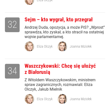
Eliza Olczyk
Sejm – kto wygrał, kto przegrał
32
Andrzej Duda, opozycja, a może PiS? „Wprost”
sprawdza, kto zyskał, a kto stracił na ostatniej
wojnie parlamentarnej.
Eliza Olczyk
Joanna Miziołek
Waszczykowski: Chcę się ułożyć
34
z Białorusią
Z Witoldem Waszczykowskim, ministrem
spraw zagranicznych, rozmawiali: Eliza
Olczyk, Jakub Mielnik
Eliza Olczyk
Joanna Miziołek