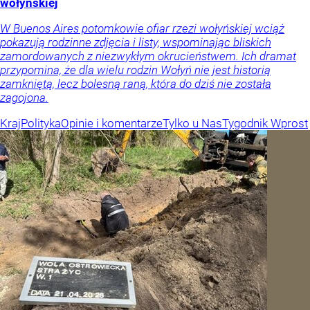
wołyńskiej
W Buenos Aires potomkowie ofiar rzezi wołyńskiej wciąż
pokazują rodzinne zdjęcia i listy, wspominając bliskich
zamordowanych z niezwykłym okrucieństwem. Ich dramat
przypomina, że dla wielu rodzin Wołyń nie jest historią
zamkniętą, lecz bolesną raną, która do dziś nie została
zagojona.
Kraj
Polityka
Opinie i komentarze
Tylko u Nas
Tygodnik Wprost