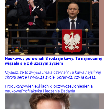
Naukowcy porównali 3 rodzaje kawy. Ta najmocniej
wiązała się z dłuższym życiem
Myślisz, że to zwykła „mała czarna”? Ta kawa najsilniej
chroni serce i wydłuża życie. Sprawdź, czy ją pijesz.
Produkty
Żywienie
Składniki odżywcze
Doniesienia
naukowe
Profilaktyka i leczenie
Badania