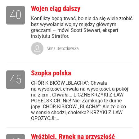
Wojen ciąg dalszy
40
Konflikty będą trwać, bo nie da się wiele zrobić
bez wywołania wojny między głównymi
graczami – mówi Scott Stewart, ekspert
instytutu Stratfor.
Anna Gwozdowska
Szopka polska
45
CHÓR KIBICÓW „BLACHA”: Chwała
na wysokości, chwała na wysokości, a pokój
na ziemi. Chwała... LICZNE KRZYKI Z ŁAW
POSELSKICH: Nie! Nie! Zamknąć te durne
japy! CHÓR KIBICÓW „BLACHA”: Ale że o co
w sensie chodzi, cholerka? KRZYKI Z ŁAW
OPOZYCJI:...
Wróżbici. Rynek na przyszłość