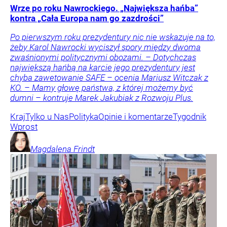
Wrze po roku Nawrockiego. „Największa hańba”
kontra „Cała Europa nam go zazdrości”
Po pierwszym roku prezydentury nic nie wskazuje na to,
żeby Karol Nawrocki wyciszył spory między dwoma
zwaśnionymi politycznymi obozami. – Dotychczas
największą hańbą na karcie jego prezydentury jest
chyba zawetowanie SAFE – ocenia Mariusz Witczak z
KO. – Mamy głowę państwa, z której możemy być
dumni – kontruje Marek Jakubiak z Rozwoju Plus.
Kraj
Tylko u Nas
Polityka
Opinie i komentarze
Tygodnik
Wprost
Magdalena
Frindt