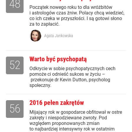
48
Początek nowego roku to dla wróżbitów
i astrologów czas żniw. Polacy chcą wiedzieć,
co ich czeka w przyszłości. I są gotowi słono
za to zapłacić.
Agata Jankowska
Warto być psychopatą
52
Odkrycie w sobie psychopatycznych cech
pomoże ci odnieść sukces w życiu –
przekonuje dr Kevin Dutton, psycholog
społeczny.
2016 pełen zakrętów
56
Mijający rok w gospodarce obfitował w ostre
zakręty i niespodziewane zwroty. Pod
względem proponowanych zmian
to najbardziej intensywny rok w ostatnim