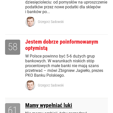
dziesięcioleciu: od pomysłów na uproszczenie
podatków przez nowe podatki dla sklepów
i banków po...
Grzegorz Sadowski
Jestem dobrze poinformowanym
58
optymistą
W Polsce powinno być 5-6 dużych grup
bankowych. W warunkach niskich stóp
procentowych małe banki nie mają szans
przetrwać – mówi Zbigniew Jagiełło, prezes
PKO Banku Polskiego.
Grzegorz Sadowski
Mamy wypełniać luki
61