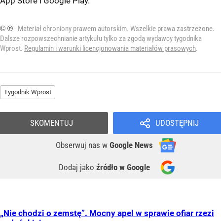
App Store
i
Google Play
.
© ℗
Materiał chroniony prawem autorskim. Wszelkie prawa zastrzeżone.
Dalsze rozpowszechnianie artykułu tylko za zgodą wydawcy tygodnika
Wprost.
Regulamin i warunki licencjonowania materiałów prasowych
.
Tygodnik Wprost
SKOMENTUJ
UDOSTĘPNIJ
Obserwuj nas
w
Google News
Dodaj jako
źródło w Google
„Nie chodzi o zemstę”. Mocny apel w sprawie ofiar rzezi