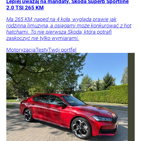
Lepiej uważaj na mandaty. Skoda Superb Sportline
2.0 TSI 265 KM
Ma 265 KM, napęd na 4 koła, wygląda prawie jak
rodzinna limuzyna, a osiągami może konkurować z hot
hatchami. To nie pierwsza Skoda, która potrafi
zaskoczyć nie tylko wymiarami.
Motoryzacja
Testy
Twój portfel