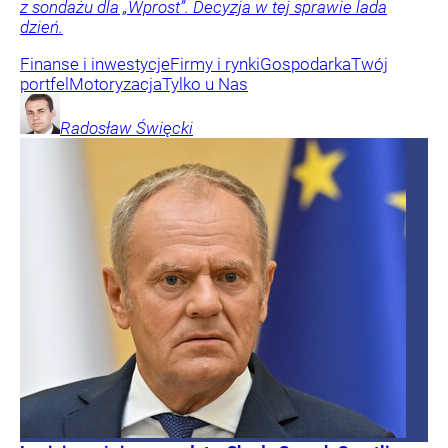
z sondażu dla „Wprost”. Decyzja w tej sprawie lada
dzień.
Finanse i inwestycje
Firmy i rynki
Gospodarka
Twój
portfel
Motoryzacja
Tylko u Nas
Radosław
Święcki