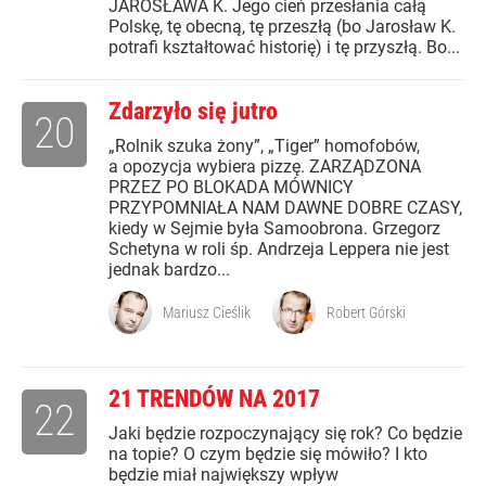
JAROSŁAWA K. Jego cień przesłania całą
Polskę, tę obecną, tę przeszłą (bo Jarosław K.
potrafi kształtować historię) i tę przyszłą. Bo...
Zdarzyło się jutro
20
„Rolnik szuka żony”, „Tiger” homofobów,
a opozycja wybiera pizzę. ZARZĄDZONA
PRZEZ PO BLOKADA MÓWNICY
PRZYPOMNIAŁA NAM DAWNE DOBRE CZASY,
kiedy w Sejmie była Samoobrona. Grzegorz
Schetyna w roli śp. Andrzeja Leppera nie jest
jednak bardzo...
Mariusz Cieślik
Robert Górski
21 TRENDÓW NA 2017
22
Jaki będzie rozpoczynający się rok? Co będzie
na topie? O czym będzie się mówiło? I kto
będzie miał największy wpływ