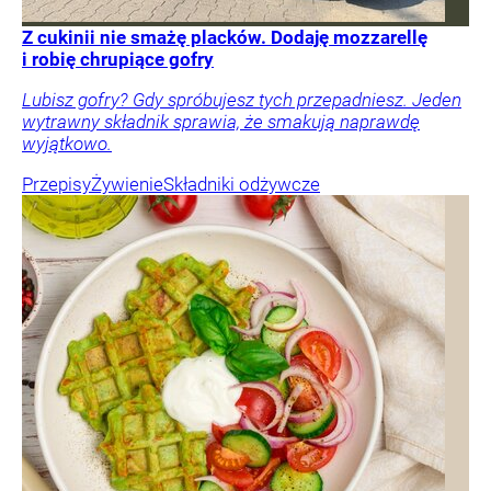
Z cukinii nie smażę placków. Dodaję mozzarellę
i robię chrupiące gofry
Lubisz gofry? Gdy spróbujesz tych przepadniesz. Jeden
wytrawny składnik sprawia, że smakują naprawdę
wyjątkowo.
Przepisy
Żywienie
Składniki odżywcze