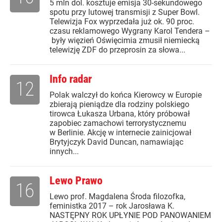
5 mln dol. kosztuje emisja 30-sekundowego
spotu przy lutowej transmisji z Super Bowl.
Telewizja Fox wyprzedała już ok. 90 proc.
czasu reklamowego Wygrany Karol Tendera –
były więzień Oświęcimia zmusił niemiecką
telewizję ZDF do przeprosin za słowa...
Info radar
12
Polak walczył do końca Kierowcy w Europie
zbierają pieniądze dla rodziny polskiego
tirowca Łukasza Urbana, który próbował
zapobiec zamachowi terrorystycznemu
w Berlinie. Akcję w internecie zainicjował
Brytyjczyk David Duncan, namawiając
innych...
Lewo Prawo
16
Lewo prof. Magdalena Środa filozofka,
feministka 2017 – rok Jarosława K.
NASTĘPNY ROK UPŁYNIE POD PANOWANIEM