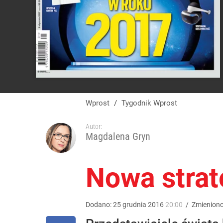
Wprost
/
Tygodnik Wprost
Autor:
Magdalena Gryn
Nowa strat
Dodano:
25
grudnia
2016
20:00
/
Zmienion