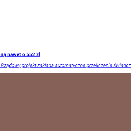
ną nawet o 552 zł
Rządowy projekt zakłada automatyczne przeliczenie świadczeń