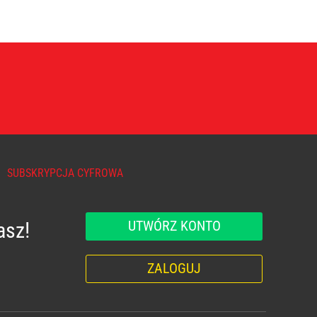
SUBSKRYPCJA CYFROWA
UTWÓRZ KONTO
asz!
ZALOGUJ