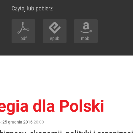
Czytaj lub pobierz
pdf
epub
mobi
egia dla Polski
o:
25
grudnia
2016
20:00