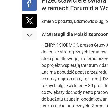
Przedstawiciele świata 
w ramach Forum dla Wol
Zmienić podatki, udomowić dług,
W Strategii dla Polski zaprop
HENRYK SIODMOK, prezes Grupy Atla
Jeden ze strategicznych tematów
stołu podatkowego, któremu przewo
bo projekt wspierają Centrum Adam
Ład ma pobudzić popyt przez reduk
co otrzymuje on na rękę – red.]. D
różnych ulg i zwolnień – 39 proc.
co zwiększy dochody netto pracown
do budżetu uzupełni opodatkowanie
rynku i usług publicznych. 2 proc.