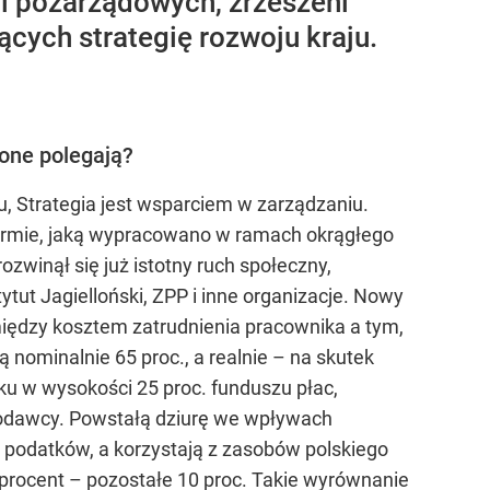
cji pozarządowych, zrzeszeni
cych strategię rozwoju kraju.
one polegają?
, Strategia jest wsparciem w zarządzaniu.
ormie, jaką wypracowano w ramach okrągłego
winął się już istotny ruch społeczny,
tut Jagielloński, ZPP i inne organizacje. Nowy
między kosztem zatrudnienia pracownika a tym,
 nominalnie 65 proc., a realnie – na skutek
ku w wysokości 25 proc. funduszu płac,
acodawcy. Powstałą dziurę we wpływach
 podatków, a korzystają z zasobów polskiego
ie procent – pozostałe 10 proc. Takie wyrównanie