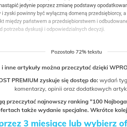
stąpić jedynie poprzez zmianę podstawy opodatkowan
 i zyski powinny być wyłączną domeną przedsiębiorcy, a 
likt między państwem a przedsiębiorstwem i odbudowane
 potrzeba dyskusji i odpowiedzialnych decyzji.
Pozostało 72% tekstu
 i inne artykuły można przeczytać dzięki WP
OST PREMIUM zyskuje się dostęp do:
wydań tyg
komentarzy, opinii oraz dodatkowych arty
ogą przeczytać najnowszy ranking "100 Najbo
fertach także wydanie specjalne. Wkrótce kolej
rzez 3 miesiące lub wybierz o