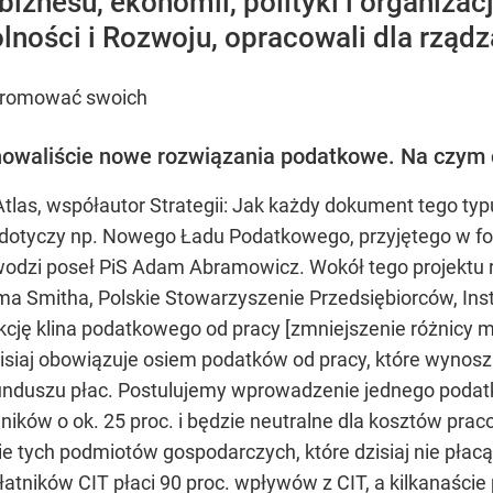
biznesu, ekonomii, polityki i organiza
ności i Rozwoju, opracowali dla rządzą
 promować swoich
onowaliście nowe rozwiązania podatkowe. Na czym 
s, współautor Strategii: Jak każdy dokument tego typu
 dotyczy np. Nowego Ładu Podatkowego, przyjętego w f
dzi poseł PiS Adam Abramowicz. Wokół tego projektu roz
a Smitha, Polskie Stowarzyszenie Przedsiębiorców, Insty
cję klina podatkowego od pracy [zmniejszenie różnicy 
zisiaj obowiązuje osiem podatków od pracy, które wynoszą
 funduszu płac. Postulujemy wprowadzenie jednego podat
ików o ok. 25 proc. i będzie neutralne dla kosztów pr
 tych podmiotów gospodarczych, które dzisiaj nie płacą
 płatników CIT płaci 90 proc. wpływów z CIT, a kilkanaśc