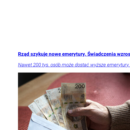
Rząd szykuje nowe emerytury. Świadczenia wzros
Nawet 200 tys. osób może dostać wyższe emerytury. 