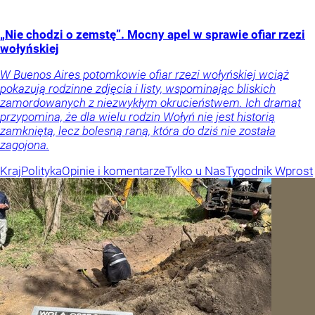
„Nie chodzi o zemstę”. Mocny apel w sprawie ofiar rzezi
wołyńskiej
W Buenos Aires potomkowie ofiar rzezi wołyńskiej wciąż
pokazują rodzinne zdjęcia i listy, wspominając bliskich
zamordowanych z niezwykłym okrucieństwem. Ich dramat
przypomina, że dla wielu rodzin Wołyń nie jest historią
zamkniętą, lecz bolesną raną, która do dziś nie została
zagojona.
Kraj
Polityka
Opinie i komentarze
Tylko u Nas
Tygodnik Wprost