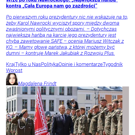
kontra „Cała Europa nam go zazdrości”
Po pierwszym roku prezydentury nic nie wskazuje na to,
żeby Karol Nawrocki wyciszył spory między dwoma
zwaśnionymi politycznymi obozami. – Dotychczas
największą hańbą na karcie jego prezydentury jest
chyba zawetowanie SAFE – ocenia Mariusz Witczak z
KO. – Mamy głowę państwa, z której możemy być
dumni – kontruje Marek Jakubiak z Rozwoju Plus.
Kraj
Tylko u Nas
Polityka
Opinie i komentarze
Tygodnik
Wprost
Magdalena
Frindt