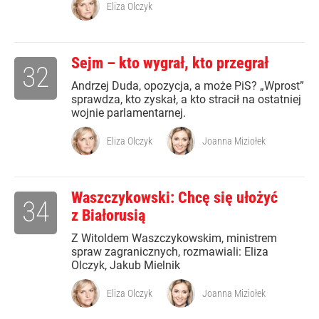
Eliza Olczyk
Sejm – kto wygrał, kto przegrał
32
Andrzej Duda, opozycja, a może PiS? „Wprost”
sprawdza, kto zyskał, a kto stracił na ostatniej
wojnie parlamentarnej.
Eliza Olczyk
Joanna Miziołek
Waszczykowski: Chcę się ułożyć
34
z Białorusią
Z Witoldem Waszczykowskim, ministrem
spraw zagranicznych, rozmawiali: Eliza
Olczyk, Jakub Mielnik
Eliza Olczyk
Joanna Miziołek