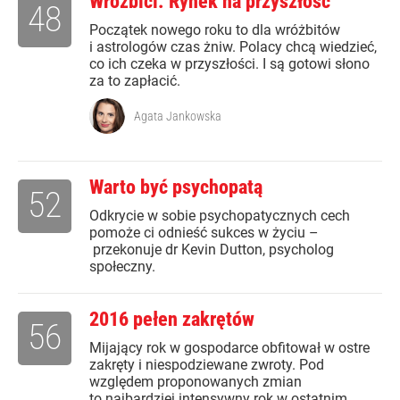
Wróżbici. Rynek na przyszłość
48
Początek nowego roku to dla wróżbitów
i astrologów czas żniw. Polacy chcą wiedzieć,
co ich czeka w przyszłości. I są gotowi słono
za to zapłacić.
Agata Jankowska
Warto być psychopatą
52
Odkrycie w sobie psychopatycznych cech
pomoże ci odnieść sukces w życiu –
przekonuje dr Kevin Dutton, psycholog
społeczny.
2016 pełen zakrętów
56
Mijający rok w gospodarce obfitował w ostre
zakręty i niespodziewane zwroty. Pod
względem proponowanych zmian
to najbardziej intensywny rok w ostatnim