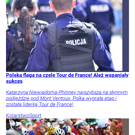
Polska flaga na czele Tour de France! Ależ wspaniały
sukces
Katarzyna Niewiadoma-Phinney najszybsza na słynnym
podjeździe pod Mont Ventoux. Polka wygrała etap i
została liderką Tour de France!
Kolarstwo
Sport