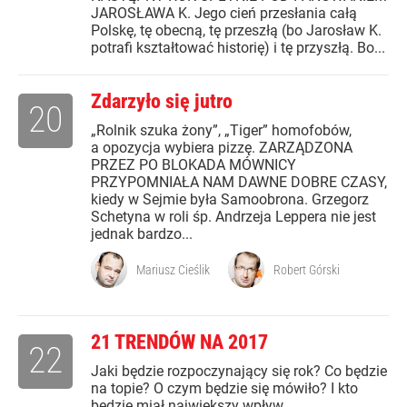
JAROSŁAWA K. Jego cień przesłania całą
Polskę, tę obecną, tę przeszłą (bo Jarosław K.
potrafi kształtować historię) i tę przyszłą. Bo...
Zdarzyło się jutro
20
„Rolnik szuka żony”, „Tiger” homofobów,
a opozycja wybiera pizzę. ZARZĄDZONA
PRZEZ PO BLOKADA MÓWNICY
PRZYPOMNIAŁA NAM DAWNE DOBRE CZASY,
kiedy w Sejmie była Samoobrona. Grzegorz
Schetyna w roli śp. Andrzeja Leppera nie jest
jednak bardzo...
Mariusz Cieślik
Robert Górski
21 TRENDÓW NA 2017
22
Jaki będzie rozpoczynający się rok? Co będzie
na topie? O czym będzie się mówiło? I kto
będzie miał największy wpływ