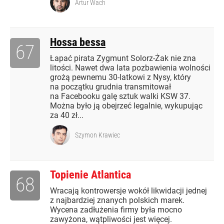
Artur Wach
Hossa bessa
67
Łapać pirata Zygmunt Solorz-Żak nie zna
litości. Nawet dwa lata pozbawienia wolności
grożą pewnemu 30-latkowi z Nysy, który
na początku grudnia transmitował
na Facebooku galę sztuk walki KSW 37.
Można było ją obejrzeć legalnie, wykupując
za 40 zł...
Szymon Krawiec
Topienie Atlantica
68
Wracają kontrowersje wokół likwidacji jednej
z najbardziej znanych polskich marek.
Wycena zadłużenia firmy była mocno
zawyżona, wątpliwości jest więcej.