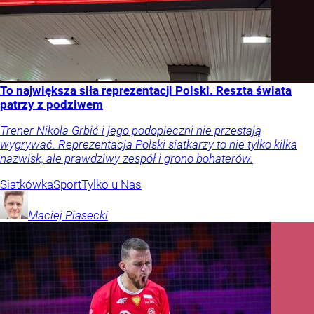
To największa siła reprezentacji Polski. Reszta świata
patrzy z podziwem
Trener Nikola Grbić i jego podopieczni nie przestają
wygrywać. Reprezentacja Polski siatkarzy to nie tylko kilka
nazwisk, ale prawdziwy zespół i grono bohaterów.
Siatkówka
Sport
Tylko u Nas
Maciej
Piasecki