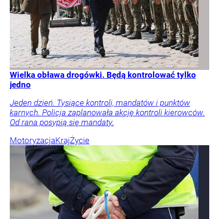
Wielka obława drogówki. Będą kontrolować tylko
jedno
Jeden dzień. Tysiące kontroli, mandatów i punktów
karnych. Policja zaplanowała akcję kontroli kierowców.
Od rana posypią się mandaty.
Motoryzacja
Kraj
Życie