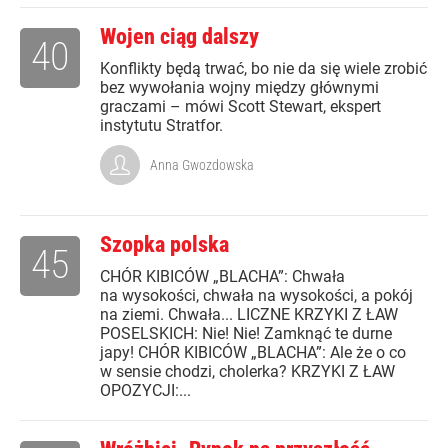
Wojen ciąg dalszy
40
Konflikty będą trwać, bo nie da się wiele zrobić
bez wywołania wojny między głównymi
graczami – mówi Scott Stewart, ekspert
instytutu Stratfor.
Anna Gwozdowska
Szopka polska
45
CHÓR KIBICÓW „BLACHA”: Chwała
na wysokości, chwała na wysokości, a pokój
na ziemi. Chwała... LICZNE KRZYKI Z ŁAW
POSELSKICH: Nie! Nie! Zamknąć te durne
japy! CHÓR KIBICÓW „BLACHA”: Ale że o co
w sensie chodzi, cholerka? KRZYKI Z ŁAW
OPOZYCJI:...