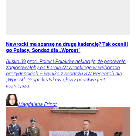
Nawrocki ma szansę na drugą kadencję? Tak ocenili
go Polacy. Sondaż dla „Wprost”
Blisko 39 proc. Polek i Polaków deklaruje, że ponownie
zagłosowałoby na Karola Nawrockiego w wyborach
prezydenckich – wynika z sondażu SW Research dla
„Wprost”. Grupa krytyków głowy państwa jest
liczniejsza.
Magdalena
Frindt