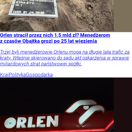
Orlen stracił przez nich 1,5 mld zł? Menedżerom
z czasów Obajtka grozi po 25 lat więzienia
Trzej byli menedżerowie Orlenu mogą na długie lata trafić za
kraty. Właśnie skierowano do sądu akt oskarżenia w sprawie
miliardowych strat państwowej spółki.
Kraj
Polityka
Gospodarka