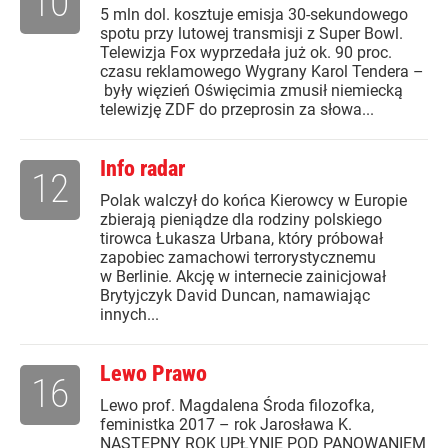
10
5 mln dol. kosztuje emisja 30-sekundowego
spotu przy lutowej transmisji z Super Bowl.
Telewizja Fox wyprzedała już ok. 90 proc.
czasu reklamowego Wygrany Karol Tendera –
były więzień Oświęcimia zmusił niemiecką
telewizję ZDF do przeprosin za słowa...
Info radar
12
Polak walczył do końca Kierowcy w Europie
zbierają pieniądze dla rodziny polskiego
tirowca Łukasza Urbana, który próbował
zapobiec zamachowi terrorystycznemu
w Berlinie. Akcję w internecie zainicjował
Brytyjczyk David Duncan, namawiając
innych...
Lewo Prawo
16
Lewo prof. Magdalena Środa filozofka,
feministka 2017 – rok Jarosława K.
NASTĘPNY ROK UPŁYNIE POD PANOWANIEM