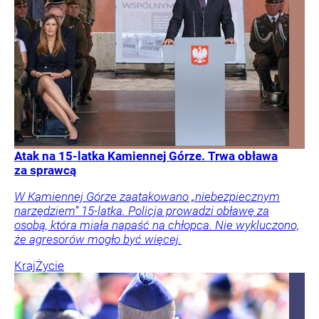
Atak na 15-latka Kamiennej Górze. Trwa obława
za sprawcą
W Kamiennej Górze zaatakowano „niebezpiecznym
narzędziem” 15-latka. Policja prowadzi obławę za
osobą, która miała napaść na chłopca. Nie wykluczono,
że agresorów mogło być więcej.
Kraj
Życie