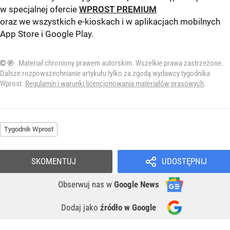
w specjalnej ofercie
WPROST PREMIUM
oraz we wszystkich e-kioskach i w aplikacjach mobilnych
App Store
i
Google Play
.
© ℗
Materiał chroniony prawem autorskim. Wszelkie prawa zastrzeżone.
Dalsze rozpowszechnianie artykułu tylko za zgodą wydawcy tygodnika
Wprost.
Regulamin i warunki licencjonowania materiałów prasowych
.
Tygodnik Wprost
SKOMENTUJ
UDOSTĘPNIJ
Obserwuj nas
w
Google News
Dodaj jako
źródło w Google