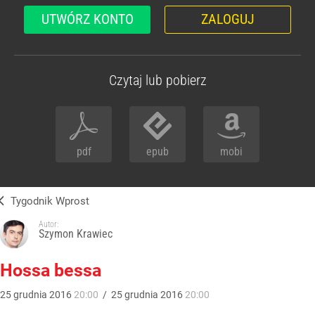
UTWÓRZ KONTO
ZALOGUJ
Czytaj lub pobierz
pdf
epub
mobi
Tygodnik Wprost
Autor:
Szymon Krawiec
Hossa bessa
25
grudnia
2016
20:00
/
25
grudnia
2016
20:00