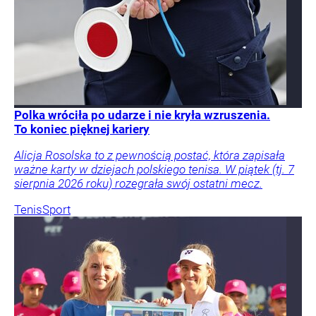
Polka wróciła po udarze i nie kryła wzruszenia.
To koniec pięknej kariery
Alicja Rosolska to z pewnością postać, która zapisała
ważne karty w dziejach polskiego tenisa. W piątek (tj. 7
sierpnia 2026 roku) rozegrała swój ostatni mecz.
Tenis
Sport