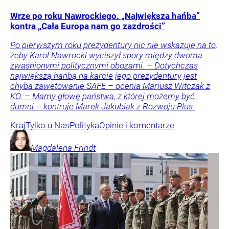
Wrze po roku Nawrockiego. „Największa hańba”
kontra „Cała Europa nam go zazdrości”
Po pierwszym roku prezydentury nic nie wskazuje na to,
żeby Karol Nawrocki wyciszył spory między dwoma
zwaśnionymi politycznymi obozami. – Dotychczas
największą hańbą na karcie jego prezydentury jest
chyba zawetowanie SAFE – ocenia Mariusz Witczak z
KO. – Mamy głowę państwa, z której możemy być
dumni – kontruje Marek Jakubiak z Rozwoju Plus.
Kraj
Tylko u Nas
Polityka
Opinie i komentarze
Magdalena
Frindt