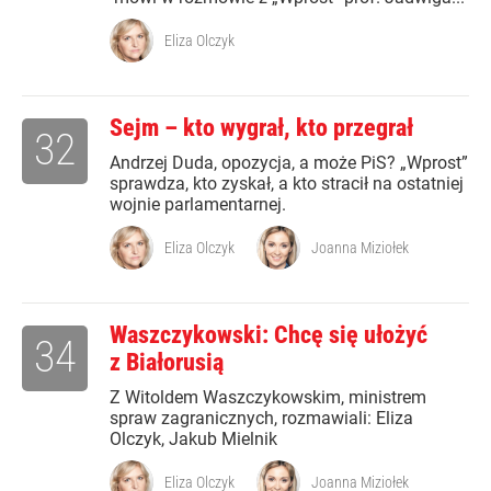
Eliza Olczyk
Sejm – kto wygrał, kto przegrał
32
Andrzej Duda, opozycja, a może PiS? „Wprost”
sprawdza, kto zyskał, a kto stracił na ostatniej
wojnie parlamentarnej.
Eliza Olczyk
Joanna Miziołek
Waszczykowski: Chcę się ułożyć
34
z Białorusią
Z Witoldem Waszczykowskim, ministrem
spraw zagranicznych, rozmawiali: Eliza
Olczyk, Jakub Mielnik
Eliza Olczyk
Joanna Miziołek