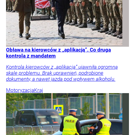
Obława na kierowców z „aplikacją”. Co druga
kontrola z mandatem
Kontrola kierowców z „aplikacją” ujawniła ogromną
skalę problemu. Brak uprawnień, podrobione
dokumenty, a nawet jazda pod wpływem alkoholu.
Motoryzacja
Kraj