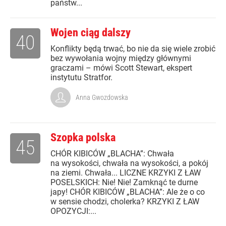
państw...
Wojen ciąg dalszy
40
Konflikty będą trwać, bo nie da się wiele zrobić
bez wywołania wojny między głównymi
graczami – mówi Scott Stewart, ekspert
instytutu Stratfor.
Anna Gwozdowska
Szopka polska
45
CHÓR KIBICÓW „BLACHA”: Chwała
na wysokości, chwała na wysokości, a pokój
na ziemi. Chwała... LICZNE KRZYKI Z ŁAW
POSELSKICH: Nie! Nie! Zamknąć te durne
japy! CHÓR KIBICÓW „BLACHA”: Ale że o co
w sensie chodzi, cholerka? KRZYKI Z ŁAW
OPOZYCJI:...