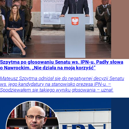
Szpytma po głosowaniu Senatu ws. IPN-u. Padły słowa
o Nawrockim. „Nie działa na moją korzyść”
Mateusz Szpytma odniósł się do negatywnej decyzji Senatu
ws. jego kandydatury na stanowisko prezesa IPN-u. –
Spodziewałem się takiego wyniku głosowania – uznał.