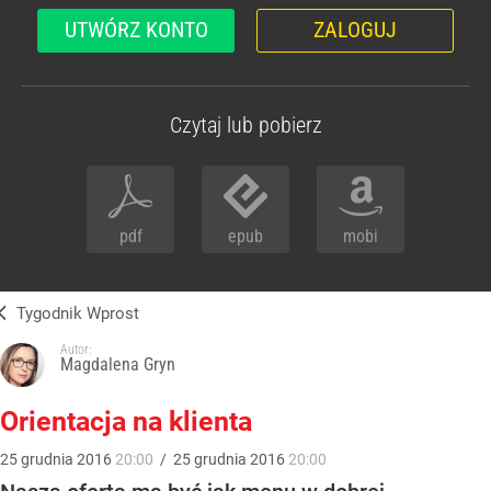
UTWÓRZ KONTO
ZALOGUJ
Czytaj lub pobierz
pdf
epub
mobi
Tygodnik Wprost
Autor:
Magdalena Gryn
Orientacja na klienta
25
grudnia
2016
20:00
/
25
grudnia
2016
20:00