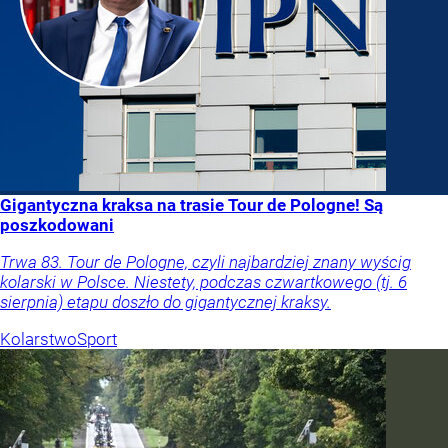
Gigantyczna kraksa na trasie Tour de Pologne! Są
poszkodowani
Trwa 83. Tour de Pologne, czyli najbardziej znany wyścig
kolarski w Polsce. Niestety, podczas czwartkowego (tj. 6
sierpnia) etapu doszło do gigantycznej kraksy.
Kolarstwo
Sport