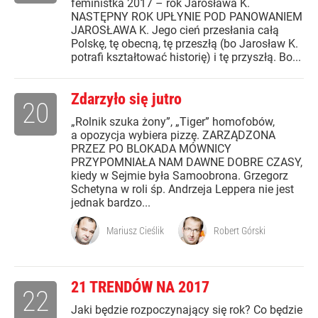
feministka 2017 – rok Jarosława K.
NASTĘPNY ROK UPŁYNIE POD PANOWANIEM
JAROSŁAWA K. Jego cień przesłania całą
Polskę, tę obecną, tę przeszłą (bo Jarosław K.
potrafi kształtować historię) i tę przyszłą. Bo...
Zdarzyło się jutro
20
„Rolnik szuka żony”, „Tiger” homofobów,
a opozycja wybiera pizzę. ZARZĄDZONA
PRZEZ PO BLOKADA MÓWNICY
PRZYPOMNIAŁA NAM DAWNE DOBRE CZASY,
kiedy w Sejmie była Samoobrona. Grzegorz
Schetyna w roli śp. Andrzeja Leppera nie jest
jednak bardzo...
Mariusz Cieślik
Robert Górski
21 TRENDÓW NA 2017
22
Jaki będzie rozpoczynający się rok? Co będzie