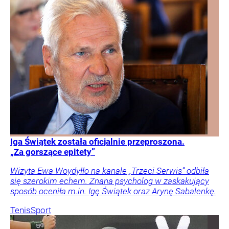
Iga Świątek została oficjalnie przeproszona.
„Za gorszące epitety”
Wizyta Ewa Woydyłło na kanale „Trzeci Serwis” odbiła
się szerokim echem. Znana psycholog w zaskakujący
sposób oceniła m.in. Igę Świątek oraz Arynę Sabalenkę.
Tenis
Sport