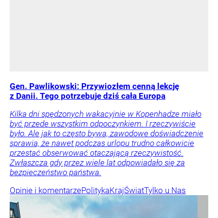
Gen. Pawlikowski: Przywiozłem cenną lekcję
z Danii. Tego potrzebuje dziś cała Europa
Kilka dni spędzonych wakacyjnie w Kopenhadze miało
być przede wszystkim odpoczynkiem. I rzeczywiście
było. Ale jak to często bywa, zawodowe doświadczenie
sprawia, że nawet podczas urlopu trudno całkowicie
przestać obserwować otaczającą rzeczywistość.
Zwłaszcza gdy przez wiele lat odpowiadało się za
bezpieczeństwo państwa.
Opinie i komentarze
Polityka
Kraj
Świat
Tylko u Nas