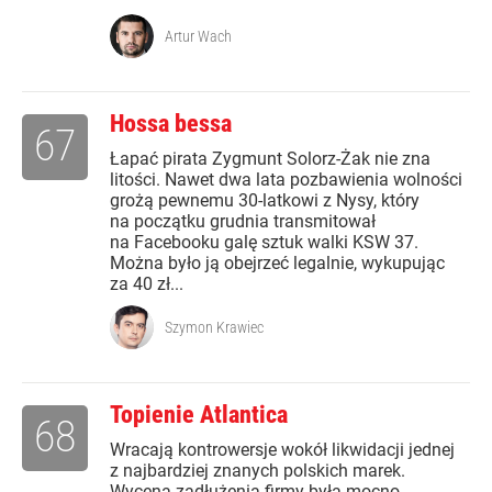
Artur Wach
Hossa bessa
67
Łapać pirata Zygmunt Solorz-Żak nie zna
litości. Nawet dwa lata pozbawienia wolności
grożą pewnemu 30-latkowi z Nysy, który
na początku grudnia transmitował
na Facebooku galę sztuk walki KSW 37.
Można było ją obejrzeć legalnie, wykupując
za 40 zł...
Szymon Krawiec
Topienie Atlantica
68
Wracają kontrowersje wokół likwidacji jednej
z najbardziej znanych polskich marek.
Wycena zadłużenia firmy była mocno