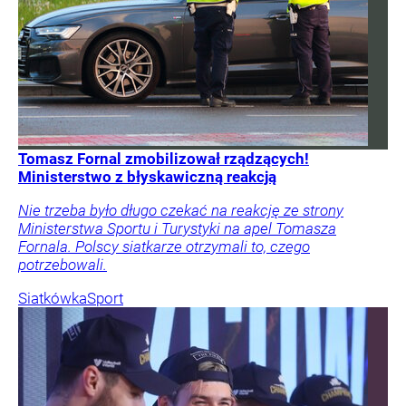
Tomasz Fornal zmobilizował rządzących!
Ministerstwo z błyskawiczną reakcją
Nie trzeba było długo czekać na reakcję ze strony
Ministerstwa Sportu i Turystyki na apel Tomasza
Fornala. Polscy siatkarze otrzymali to, czego
potrzebowali.
Siatkówka
Sport