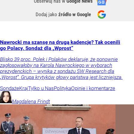
Obserwuj nas
w
Google News
Dodaj jako
źródło w Google
Nawrocki ma szansę na drugą kadencję? Tak ocenili
go Polacy. Sondaż dla „Wprost”
Blisko 39 proc. Polek i Polaków deklaruje, że ponownie
zagłosowałoby na Karola Nawrockiego w wyborach
prezydenckich – wynika z sondażu SW Research dla
„Wprost”. Grupa krytyków głowy państwa jest liczniejsza.
Sondaże
Kraj
Tylko u Nas
Polityka
Opinie i komentarze
Magdalena
Frindt