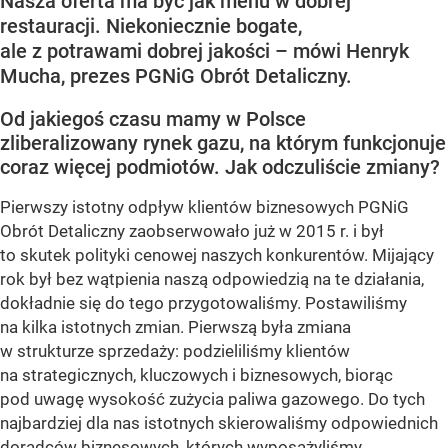
Nasza oferta ma być jak menu w dobrej
restauracji. Niekoniecznie bogate,
ale z potrawami dobrej jakości – mówi Henryk
Mucha, prezes PGNiG Obrót Detaliczny.
Od jakiegoś czasu mamy w Polsce
zliberalizowany rynek gazu, na którym funkcjonuje
coraz więcej podmiotów. Jak odczuliście zmiany?
Pierwszy istotny odpływ klientów biznesowych PGNiG
Obrót Detaliczny zaobserwowało już w 2015 r. i był
to skutek polityki cenowej naszych konkurentów. Mijający
rok był bez wątpienia naszą odpowiedzią na te działania,
dokładnie się do tego przygotowaliśmy. Postawiliśmy
na kilka istotnych zmian. Pierwszą była zmiana
w strukturze sprzedaży: podzieliliśmy klientów
na strategicznych, kluczowych i biznesowych, biorąc
pod uwagę wysokość zużycia paliwa gazowego. Do tych
najbardziej dla nas istotnych skierowaliśmy odpowiednich
doradców biznesowych, których wyposażyliśmy