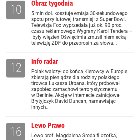
Obraz tygodnia
10
5 mln dol. kosztuje emisja 30-sekundowego
spotu przy lutowej transmisji z Super Bowl.
Telewizja Fox wyprzedała już ok. 90 proc.
czasu reklamowego Wygrany Karol Tendera –
były więzień Oświęcimia zmusił niemiecką
telewizję ZDF do przeprosin za słowa...
Info radar
12
Polak walczył do końca Kierowcy w Europie
zbierają pieniądze dla rodziny polskiego
tirowca Łukasza Urbana, który próbował
zapobiec zamachowi terrorystycznemu
w Berlinie. Akcję w internecie zainicjował
Brytyjczyk David Duncan, namawiając
innych...
Lewo Prawo
16
Lewo prof. Magdalena Środa filozofka,