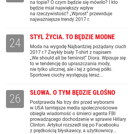
na topie? O czym będzie się mówiło? I kto
będzie miał największy wpływ
na rzeczywistość? „Wprost” przewiduje
najważniejsze trendy 2017 r.
STYL ŻYCIA. TO BĘDZIE MODNE
24
Moda na wygodę Najbardziej pożądany ciuch
2017 r.? Zwykły biały T-shirt z napisem
„We should all be feminist” Diora. Wpisuje się
to w tendencję do upraszczania mody,
nie tylko ulicznej, ale i tej z górnej półki.
Sportowe ciuchy występują teraz...
SŁOWA. O TYM BĘDZIE GŁOŚNO
26
Postprawda Na trzy dni przed wyborami
w USA tamtejsze media społecznościowe
obiegła wiadomość o śmierci agenta FBI
prowadzącego dochodzenie w sprawie Hillary
Clinton. Artykuł rozszedł się po Facebooku
z prędkością błyskawicy, a użytkownicy...