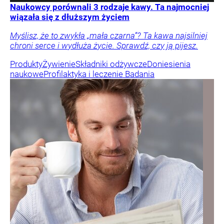
Naukowcy porównali 3 rodzaje kawy. Ta najmocniej
wiązała się z dłuższym życiem
Myślisz, że to zwykła „mała czarna”? Ta kawa najsilniej
chroni serce i wydłuża życie. Sprawdź, czy ją pijesz.
Produkty
Żywienie
Składniki odżywcze
Doniesienia
naukowe
Profilaktyka i leczenie
Badania