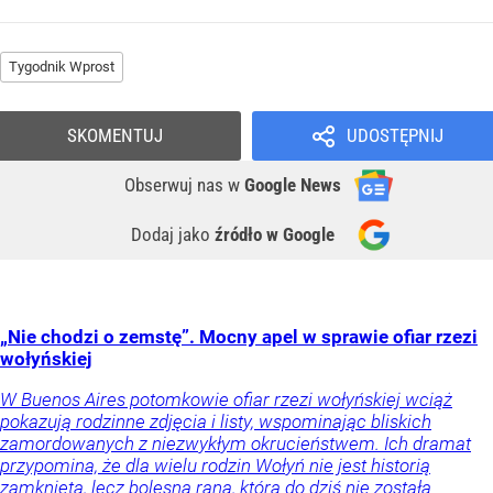
Tygodnik Wprost
SKOMENTUJ
UDOSTĘPNIJ
Obserwuj nas
w
Google News
Dodaj jako
źródło w Google
„Nie chodzi o zemstę”. Mocny apel w sprawie ofiar rzezi
wołyńskiej
W Buenos Aires potomkowie ofiar rzezi wołyńskiej wciąż
pokazują rodzinne zdjęcia i listy, wspominając bliskich
zamordowanych z niezwykłym okrucieństwem. Ich dramat
przypomina, że dla wielu rodzin Wołyń nie jest historią
zamkniętą, lecz bolesną raną, która do dziś nie została