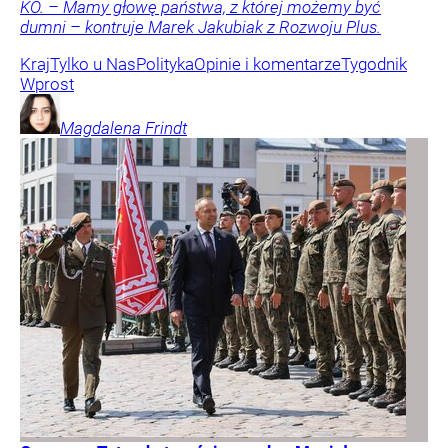
KO. – Mamy głowę państwa, z której możemy być
dumni – kontruje Marek Jakubiak z Rozwoju Plus.
Kraj
Tylko u Nas
Polityka
Opinie i komentarze
Tygodnik
Wprost
Magdalena
Frindt