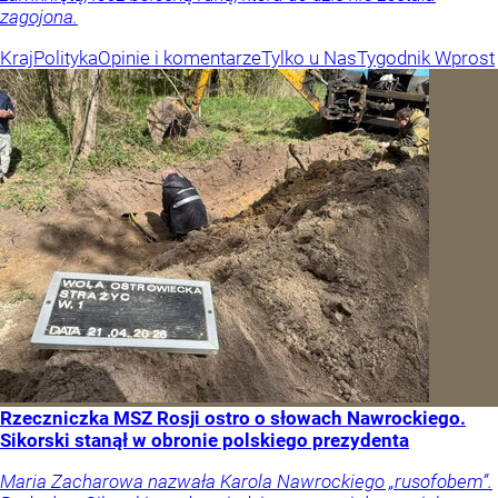
zagojona.
Kraj
Polityka
Opinie i komentarze
Tylko u Nas
Tygodnik Wprost
Rzeczniczka MSZ Rosji ostro o słowach Nawrockiego.
Sikorski stanął w obronie polskiego prezydenta
Maria Zacharowa nazwała Karola Nawrockiego „rusofobem”.