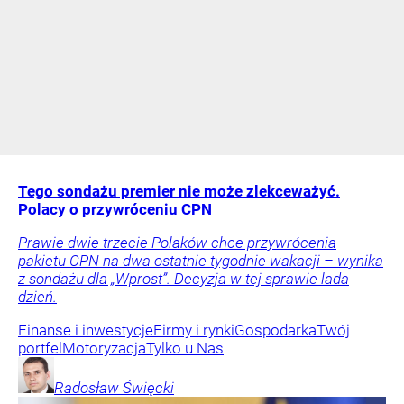
Tego sondażu premier nie może zlekceważyć.
Polacy o przywróceniu CPN
Prawie dwie trzecie Polaków chce przywrócenia
pakietu CPN na dwa ostatnie tygodnie wakacji – wynika
z sondażu dla „Wprost”. Decyzja w tej sprawie lada
dzień.
Finanse i inwestycje
Firmy i rynki
Gospodarka
Twój
portfel
Motoryzacja
Tylko u Nas
Radosław
Święcki