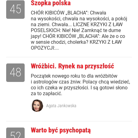
Szopka polska
45
CHÓR KIBICÓW „BLACHA”: Chwała
na wysokości, chwała na wysokości, a pokój
na ziemi. Chwała... LICZNE KRZYKI Z ŁAW
POSELSKICH: Nie! Nie! Zamknąć te durne
japy! CHÓR KIBICÓW „BLACHA”: Ale że o co
w sensie chodzi, cholerka? KRZYKI Z ŁAW
OPOZYCJI:...
Wróżbici. Rynek na przyszłość
48
Początek nowego roku to dla wróżbitów
i astrologów czas żniw. Polacy chcą wiedzieć,
co ich czeka w przyszłości. I są gotowi słono
za to zapłacić.
Agata Jankowska
Warto być psychopatą
52