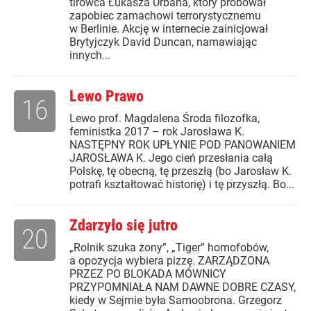
tirowca Łukasza Urbana, który próbował
zapobiec zamachowi terrorystycznemu
w Berlinie. Akcję w internecie zainicjował
Brytyjczyk David Duncan, namawiając
innych...
Lewo Prawo
16
Lewo prof. Magdalena Środa filozofka,
feministka 2017 – rok Jarosława K.
NASTĘPNY ROK UPŁYNIE POD PANOWANIEM
JAROSŁAWA K. Jego cień przesłania całą
Polskę, tę obecną, tę przeszłą (bo Jarosław K.
potrafi kształtować historię) i tę przyszłą. Bo...
Zdarzyło się jutro
20
„Rolnik szuka żony”, „Tiger” homofobów,
a opozycja wybiera pizzę. ZARZĄDZONA
PRZEZ PO BLOKADA MÓWNICY
PRZYPOMNIAŁA NAM DAWNE DOBRE CZASY,
kiedy w Sejmie była Samoobrona. Grzegorz