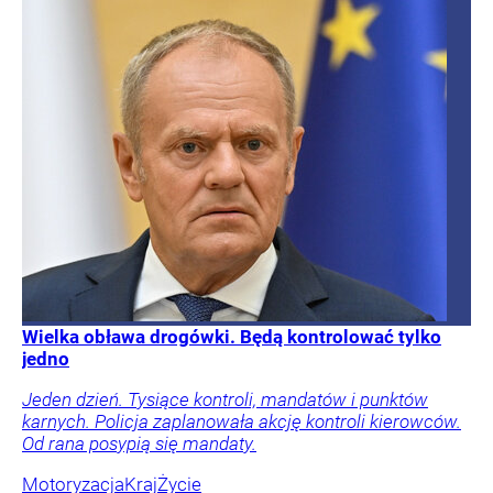
Wielka obława drogówki. Będą kontrolować tylko
jedno
Jeden dzień. Tysiące kontroli, mandatów i punktów
karnych. Policja zaplanowała akcję kontroli kierowców.
Od rana posypią się mandaty.
Motoryzacja
Kraj
Życie