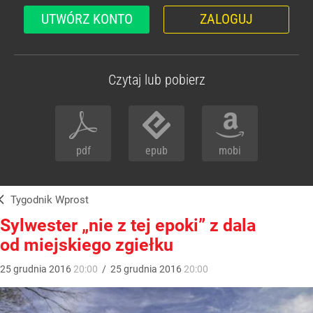
UTWÓRZ KONTO
ZALOGUJ
Czytaj lub pobierz
pdf
epub
mobi
Tygodnik Wprost
Sylwester „nie z tej epoki” z dala
od miejskiego zgiełku
25
grudnia
2016
20:00
/
25
grudnia
2016
20:00