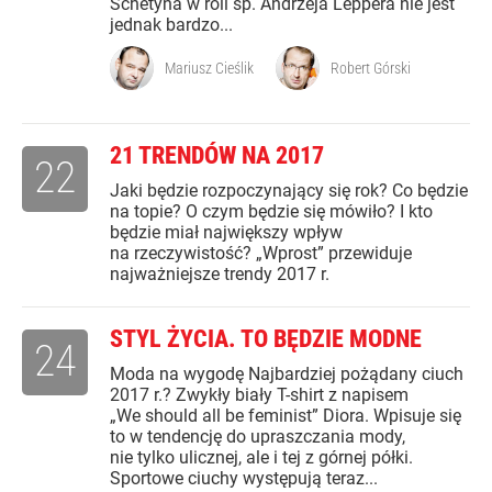
Schetyna w roli śp. Andrzeja Leppera nie jest
jednak bardzo...
Mariusz Cieślik
Robert Górski
21 TRENDÓW NA 2017
22
Jaki będzie rozpoczynający się rok? Co będzie
na topie? O czym będzie się mówiło? I kto
będzie miał największy wpływ
na rzeczywistość? „Wprost” przewiduje
najważniejsze trendy 2017 r.
STYL ŻYCIA. TO BĘDZIE MODNE
24
Moda na wygodę Najbardziej pożądany ciuch
2017 r.? Zwykły biały T-shirt z napisem
„We should all be feminist” Diora. Wpisuje się
to w tendencję do upraszczania mody,
nie tylko ulicznej, ale i tej z górnej półki.
Sportowe ciuchy występują teraz...