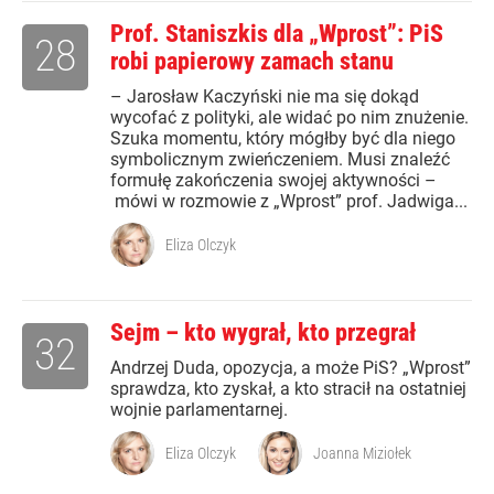
Prof. Staniszkis dla „Wprost”: PiS
28
robi papierowy zamach stanu
– Jarosław Kaczyński nie ma się dokąd
wycofać z polityki, ale widać po nim znużenie.
Szuka momentu, który mógłby być dla niego
symbolicznym zwieńczeniem. Musi znaleźć
formułę zakończenia swojej aktywności –
mówi w rozmowie z „Wprost” prof. Jadwiga...
Eliza Olczyk
Sejm – kto wygrał, kto przegrał
32
Andrzej Duda, opozycja, a może PiS? „Wprost”
sprawdza, kto zyskał, a kto stracił na ostatniej
wojnie parlamentarnej.
Eliza Olczyk
Joanna Miziołek