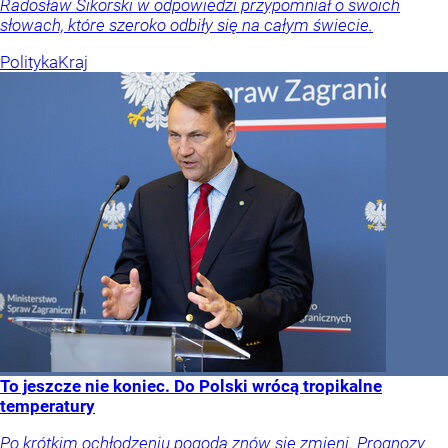
Radosław Sikorski w odpowiedzi przypomniał o swoich
słowach, które szeroko odbiły się na całym świecie.
Polityka
Kraj
To jeszcze nie koniec. Do Polski wrócą tropikalne
temperatury
Po krótkim ochłodzeniu pogoda znów się zmieni. Prognozy