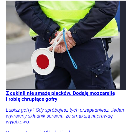
Z cukinii nie smażę placków. Dodaję mozzarellę
i robię chrupiące gofry
Lubisz gofry? Gdy spróbujesz tych przepadniesz. Jeden
wytrawny składnik sprawia, że smakują naprawdę
wyjątkowo.