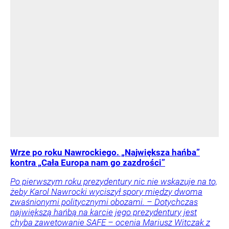
Wrze po roku Nawrockiego. „Największa hańba”
kontra „Cała Europa nam go zazdrości”
Po pierwszym roku prezydentury nic nie wskazuje na to,
żeby Karol Nawrocki wyciszył spory między dwoma
zwaśnionymi politycznymi obozami. – Dotychczas
największą hańbą na karcie jego prezydentury jest
chyba zawetowanie SAFE – ocenia Mariusz Witczak z