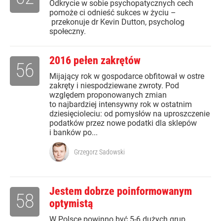
Odkrycie w sobie psychopatycznych cech
pomoże ci odnieść sukces w życiu –
przekonuje dr Kevin Dutton, psycholog
społeczny.
2016 pełen zakrętów
56
Mijający rok w gospodarce obfitował w ostre
zakręty i niespodziewane zwroty. Pod
względem proponowanych zmian
to najbardziej intensywny rok w ostatnim
dziesięcioleciu: od pomysłów na uproszczenie
podatków przez nowe podatki dla sklepów
i banków po...
Grzegorz Sadowski
Jestem dobrze poinformowanym
58
optymistą
W Polsce powinno być 5-6 dużych grup