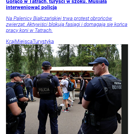
Gorąco w Tatrach, turyści w szoku. Musiała
interweniować policja
Na Palenicy Białczańskiej trwa protest obrońców
zwierząt. Aktywiści blokują fasiągi i domagają się końca
pracy koni w Tatrach.
Kraj
Miejsca
Turystyka