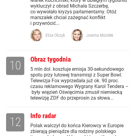
Marek Kuchciński, który w ubiegłym tygodniu
wykluczył z obrad Michała Szczerbę,
co wywołało kryzys parlamentarny. Otóż
marszałek chciał zażegnać konflikt
i przywrócić...
Eliza Olczyk
Joanna Miziołek
Obraz tygodnia
10
5 mln dol. kosztuje emisja 30-sekundowego
spotu przy lutowej transmisji z Super Bowl.
Telewizja Fox wyprzedała już ok. 90 proc.
czasu reklamowego Wygrany Karol Tendera –
były więzień Oświęcimia zmusił niemiecką
telewizję ZDF do przeprosin za słowa...
Info radar
12
Polak walczył do końca Kierowcy w Europie
zbierają pieniądze dla rodziny polskiego