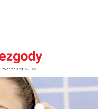
iezgody
o:
25
grudnia
2016
20:00