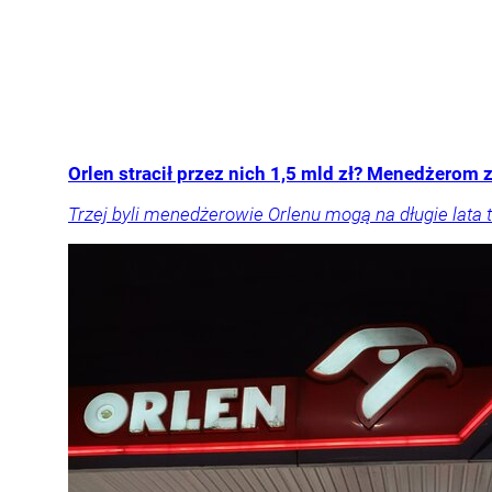
Orlen stracił przez nich 1,5 mld zł? Menedżerom z
Trzej byli menedżerowie Orlenu mogą na długie lata t