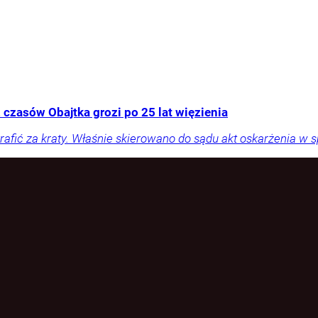
 czasów Obajtka grozi po 25 lat więzienia
rafić za kraty. Właśnie skierowano do sądu akt oskarżenia w 