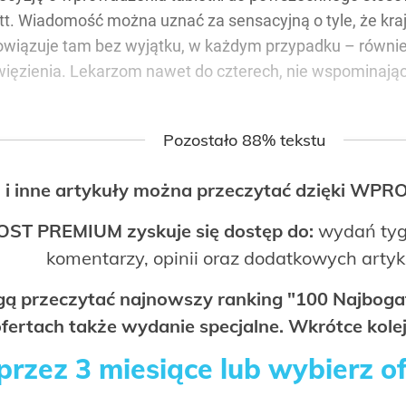
tt. Wiadomość można uznać za sensacyjną o tyle, że kraj
owiązuje tam bez wyjątku, w każdym przypadku – również
t więzienia. Lekarzom nawet do czterech, nie wspomina
Pozostało 88% tekstu
 i inne artykuły można przeczytać dzięki WP
OST PREMIUM zyskuje się dostęp do:
wydań tyg
komentarzy, opinii oraz dodatkowych arty
ogą przeczytać najnowszy ranking "100 Najbo
fertach także wydanie specjalne. Wkrótce kolej
rzez 3 miesiące lub wybierz o