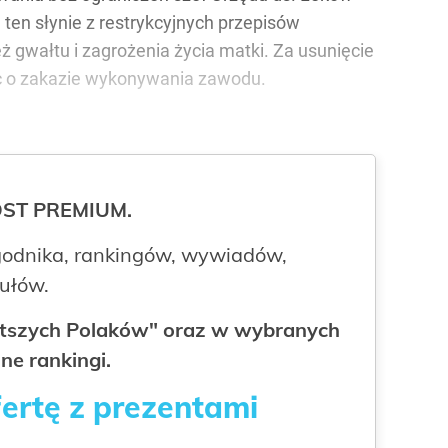
 ten słynie z restrykcyjnych przepisów
 gwałtu i zagrożenia życia matki. Za usunięcie
jąc o zakazie wykonywania zawodu.
ROST PREMIUM.
odnika, rankingów, wywiadów,
kułów.
gatszych Polaków" oraz w wybranych
ne rankingi.
fertę z prezentami