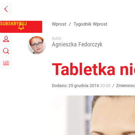
PRZEJDŹ
Udostępnij
0
Skomentuj
NA
WPROST
STRONĘ
GŁÓWNĄ
SUBSKRYBUJ
Wprost
/
Tygodnik Wprost
ZALOGUJ
Autor:
Agnieszka Fedorczyk
SZUKAJ
MENU
Tabletka n
Dodano:
25
grudnia
2016
20:00
/
Zmienion