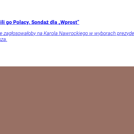
li go Polacy. Sondaż dla „Wprost”
ownie zagłosowałoby na Karola Nawrockiego w wyborach prezy
sza.