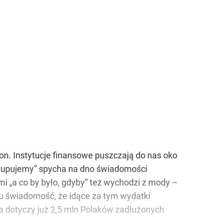
ron. Instytucje finansowe puszczają do nas oko
 „kupujemy” spycha na dno świadomości
mi „a co by było, gdyby” też wychodzi z mody –
cu świadomość, że idące za tym wydatki
tla dotyczy już 2,5 mln Polaków zadłużonych