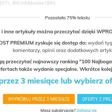
17 r., BIG InfoMonitor i BIK).
Pozostało 75% tekstu
 i inne artykuły można przeczytać dzięki WP
OST PREMIUM zyskuje się dostęp do:
wydań tyg
komentarzy, opinii oraz dodatkowych arty
ogą przeczytać najnowszy ranking "100 Najbo
fertach także wydanie specjalne. Wkrótce kolej
rzez 3 miesiące lub wybierz o
WYPRÓBUJ PRZEZ 3 MIESIĄCE
OFERTY Z PRE
Masz subskrypcję?
Zaloguj się