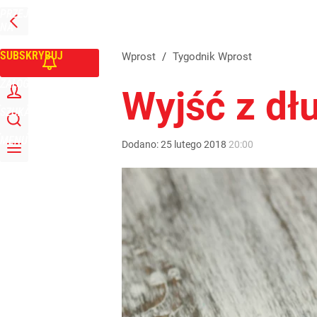
PRZEJDŹ
Udostępnij
1
Skomentuj
NA
WPROST
STRONĘ
GŁÓWNĄ
SUBSKRYBUJ
Wprost
/
Tygodnik Wprost
ZALOGUJ
Wyjść z dł
SZUKAJ
MENU
Dodano:
25
lutego
2018
20:00