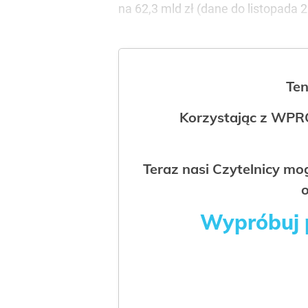
na 62,3 mld zł (dane do listopada 20
Ten
Korzystając z WPR
Teraz nasi Czytelnicy m
o
Wypróbuj p