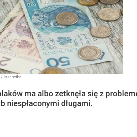
/
lisssbetha
olaków ma albo zetknęła się z probl
ub niespłaconymi długami.