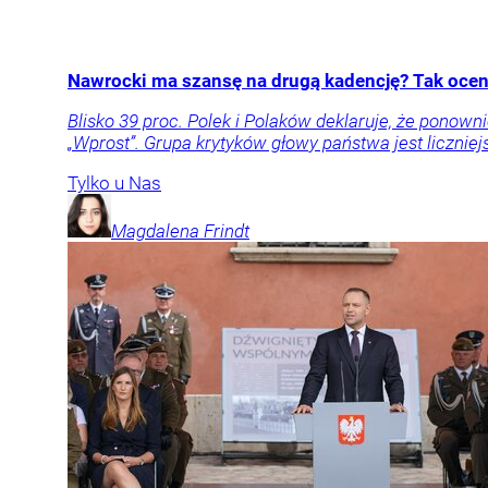
Nawrocki ma szansę na drugą kadencję? Tak oceni
Blisko 39 proc. Polek i Polaków deklaruje, że pon
„Wprost”. Grupa krytyków głowy państwa jest liczniej
Tylko u Nas
Magdalena
Frindt