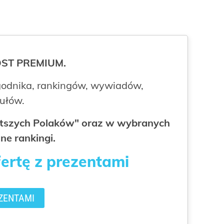
ROST PREMIUM.
odnika, rankingów, wywiadów,
kułów.
gatszych Polaków" oraz w wybranych
ne rankingi.
fertę z prezentami
ZENTAMI