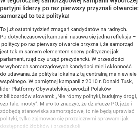
W tegorocznej samorządowej kampanii wyborczej
partyjni liderzy po raz pierwszy przyznali otwarcie:
samorząd to też polityka!
To już ostatni tydzień zmagań kandydatów na radnych.
Po dotychczasowej kampanii nasuwa się jedna refleksja –
politycy po raz pierwszy otwarcie przyznali, że samorząd
jest takim samym elementem sceny politycznej jak
parlament, rząd czy urząd prezydencki. W przeszłości
w wyborach samorządowych kandydaci mieli skłonność
do udawania, że polityka lokalna z tą centralną ma niewiele
wspólnego. W pamiętnej kampanii z 2010 r. Donald Tusk,
lider Platformy Obywatelskiej, uwodził Polaków
z billboardów słowami: „Nie róbmy polityki, budujmy drogi,
szpitale, mosty”. Miało to znaczyć, że działacze PO, jeżeli
zdobędą stanowiska samorządowe, to nie będą uprawiać
polityki, tylko zajmować się prozaicznymi sprawami jak
dostępność żłobków i przedszkoli.