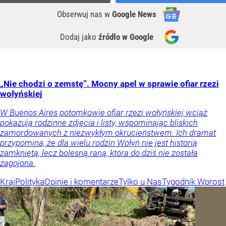
Obserwuj nas
w
Google News
Dodaj jako
źródło w Google
„Nie chodzi o zemstę”. Mocny apel w sprawie ofiar rzezi
wołyńskiej
W Buenos Aires potomkowie ofiar rzezi wołyńskiej wciąż
pokazują rodzinne zdjęcia i listy, wspominając bliskich
zamordowanych z niezwykłym okrucieństwem. Ich dramat
przypomina, że dla wielu rodzin Wołyń nie jest historią
zamkniętą, lecz bolesną raną, która do dziś nie została
zagojona.
Kraj
Polityka
Opinie i komentarze
Tylko u Nas
Tygodnik Wprost