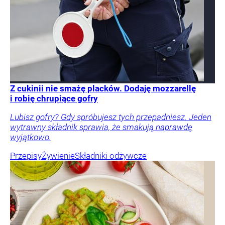
Z cukinii nie smażę placków. Dodaję mozzarellę
i robię chrupiące gofry
Lubisz gofry? Gdy spróbujesz tych przepadniesz. Jeden
wytrawny składnik sprawia, że smakują naprawdę
wyjątkowo.
Przepisy
Żywienie
Składniki odżywcze