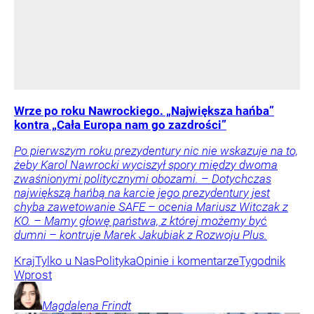
Wrze po roku Nawrockiego. „Największa hańba”
kontra „Cała Europa nam go zazdrości”
Po pierwszym roku prezydentury nic nie wskazuje na to,
żeby Karol Nawrocki wyciszył spory między dwoma
zwaśnionymi politycznymi obozami. – Dotychczas
największą hańbą na karcie jego prezydentury jest
chyba zawetowanie SAFE – ocenia Mariusz Witczak z
KO. – Mamy głowę państwa, z której możemy być
dumni – kontruje Marek Jakubiak z Rozwoju Plus.
Kraj
Tylko u Nas
Polityka
Opinie i komentarze
Tygodnik
Wprost
Magdalena
Frindt