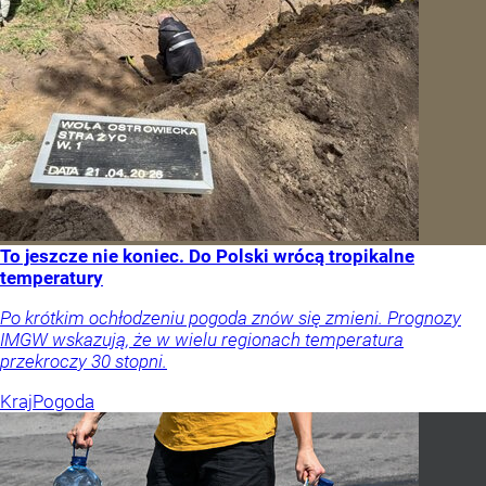
To jeszcze nie koniec. Do Polski wrócą tropikalne
temperatury
Po krótkim ochłodzeniu pogoda znów się zmieni. Prognozy
IMGW wskazują, że w wielu regionach temperatura
przekroczy 30 stopni.
Kraj
Pogoda