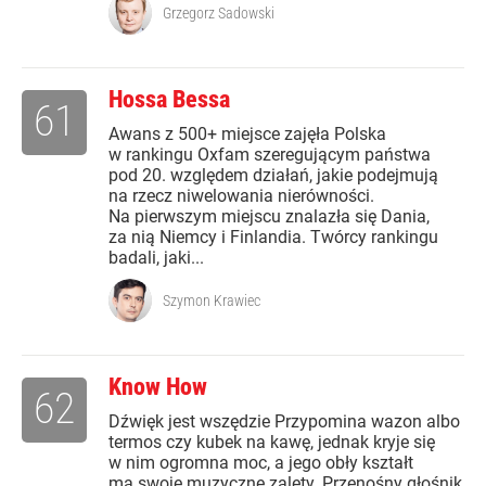
Grzegorz Sadowski
Hossa Bessa
61
Awans z 500+ miejsce zajęła Polska
w rankingu Oxfam szeregującym państwa
pod 20. względem działań, jakie podejmują
na rzecz niwelowania nierówności.
Na pierwszym miejscu znalazła się Dania,
za nią Niemcy i Finlandia. Twórcy rankingu
badali, jaki...
Szymon Krawiec
Know How
62
Dźwięk jest wszędzie Przypomina wazon albo
termos czy kubek na kawę, jednak kryje się
w nim ogromna moc, a jego obły kształt
ma swoje muzyczne zalety. Przenośny głośnik