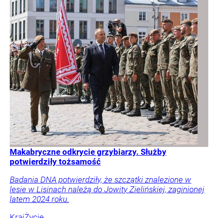
Makabryczne odkrycie grzybiarzy. Służby
potwierdziły tożsamość
Badania DNA potwierdziły, że szczątki znalezione w
lesie w Lisinach należą do Jowity Zielińskiej, zaginionej
latem 2024 roku.
Kraj
Życie