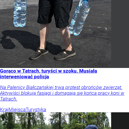
Gorąco w Tatrach, turyści w szoku. Musiała
interweniować policja
Na Palenicy Białczańskiej trwa protest obrońców zwierząt.
Aktywiści blokują fasiągi i domagają się końca pracy koni w
Tatrach.
Kraj
Miejsca
Turystyka