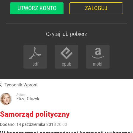
UTWÓRZ KONTO
ZALOGUJ
Czytaj lub pobierz
pdf
epub
mobi
Tygodnik Wprost
Autor:
Eliza Olczyk
Samorząd polityczny
Dodano:
14
października
2018
20:00