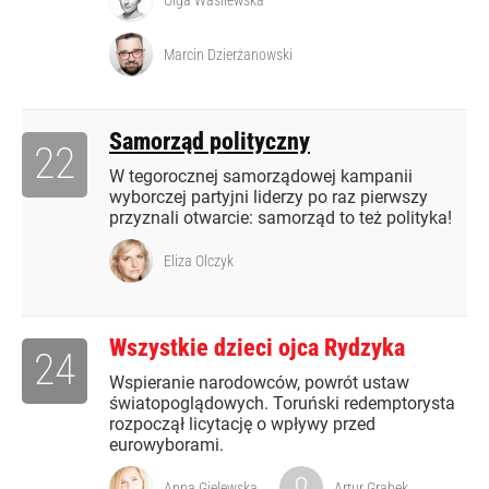
Olga Wasilewska
Marcin Dzierżanowski
Samorząd polityczny
22
W tegorocznej samorządowej kampanii
wyborczej partyjni liderzy po raz pierwszy
przyznali otwarcie: samorząd to też polityka!
Eliza Olczyk
Wszystkie dzieci ojca Rydzyka
24
Wspieranie narodowców, powrót ustaw
światopoglądowych. Toruński redemptorysta
rozpoczął licytację o wpływy przed
eurowyborami.
Anna Gielewska
Artur Grabek