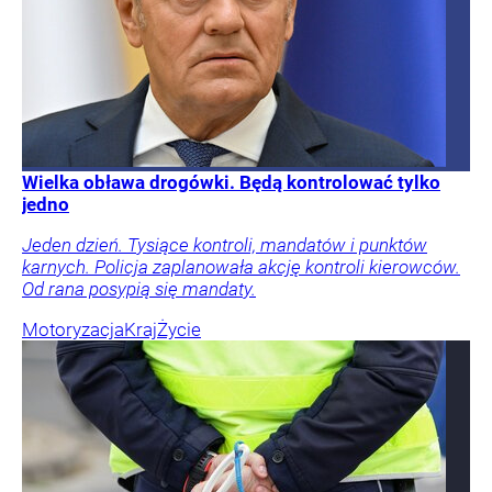
Wielka obława drogówki. Będą kontrolować tylko
jedno
Jeden dzień. Tysiące kontroli, mandatów i punktów
karnych. Policja zaplanowała akcję kontroli kierowców.
Od rana posypią się mandaty.
Motoryzacja
Kraj
Życie