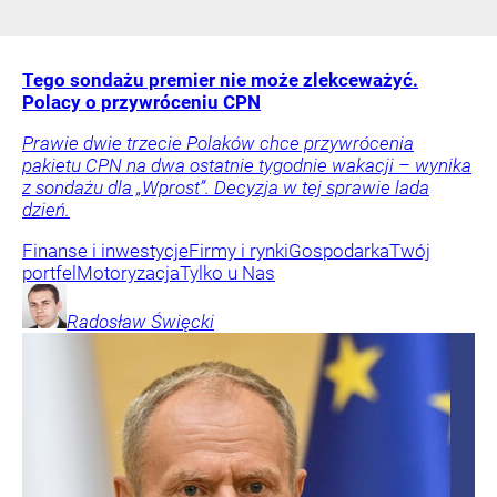
Tego sondażu premier nie może zlekceważyć.
Polacy o przywróceniu CPN
Prawie dwie trzecie Polaków chce przywrócenia
pakietu CPN na dwa ostatnie tygodnie wakacji – wynika
z sondażu dla „Wprost”. Decyzja w tej sprawie lada
dzień.
Finanse i inwestycje
Firmy i rynki
Gospodarka
Twój
portfel
Motoryzacja
Tylko u Nas
Radosław
Święcki