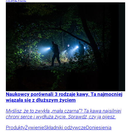
Naukowcy porównali 3 rodzaje kawy. Ta najmocniej
wiązała się z dłuższym życiem
Myślisz, że to zwykła „mała czarna”? Ta kawa najsilniej
chroni serce i wydłuża życie. Sprawdź, czy ją pijesz.
Produkty
Żywienie
Składniki odżywcze
Doniesienia