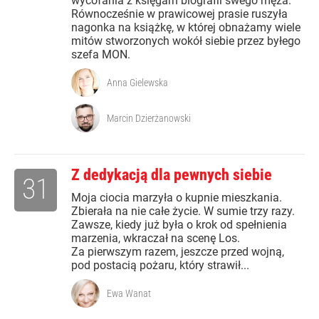
wycofania z księgarń biografii swego męża.
Równocześnie w prawicowej prasie ruszyła
nagonka na książkę, w której obnażamy wiele
mitów stworzonych wokół siebie przez byłego
szefa MON.
Anna Gielewska
Marcin Dzierżanowski
Z dedykacją dla pewnych siebie
31
Moja ciocia marzyła o kupnie mieszkania.
Zbierała na nie całe życie. W sumie trzy razy.
Zawsze, kiedy już była o krok od spełnienia
marzenia, wkraczał na scenę Los.
Za pierwszym razem, jeszcze przed wojną,
pod postacią pożaru, który strawił...
Ewa Wanat