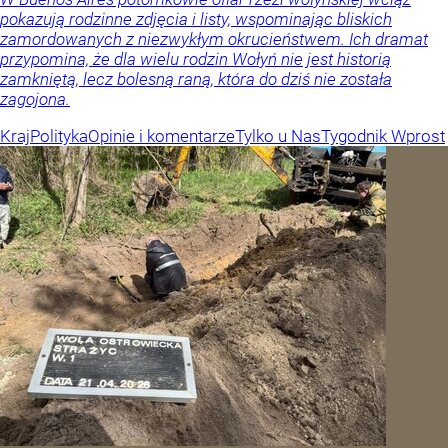
pokazują rodzinne zdjęcia i listy, wspominając bliskich
zamordowanych z niezwykłym okrucieństwem. Ich dramat
przypomina, że dla wielu rodzin Wołyń nie jest historią
zamkniętą, lecz bolesną raną, która do dziś nie została
zagojona.
Kraj
Polityka
Opinie i komentarze
Tylko u Nas
Tygodnik Wprost