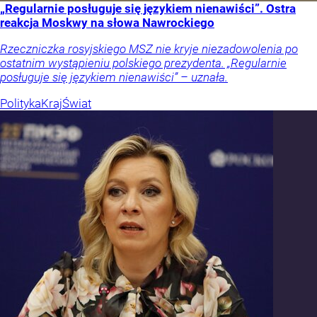
„Regularnie posługuje się językiem nienawiści”. Ostra
reakcja Moskwy na słowa Nawrockiego
Rzeczniczka rosyjskiego MSZ nie kryje niezadowolenia po
ostatnim wystąpieniu polskiego prezydenta. „Regularnie
posługuje się językiem nienawiści” – uznała.
Polityka
Kraj
Świat