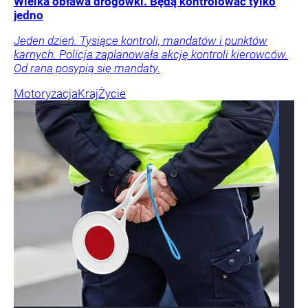
Wielka obława drogówki. Będą kontrolować tylko
jedno
Jeden dzień. Tysiące kontroli, mandatów i punktów
karnych. Policja zaplanowała akcję kontroli kierowców.
Od rana posypią się mandaty.
Motoryzacja
Kraj
Życie