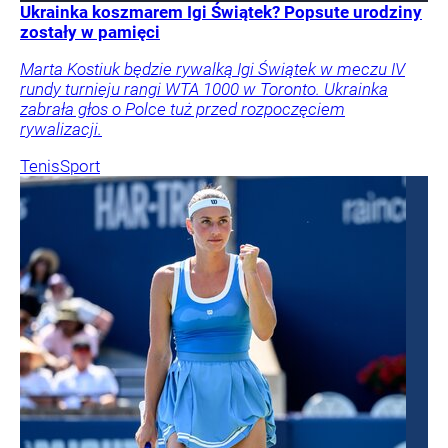
Ukrainka koszmarem Igi Świątek? Popsute urodziny
zostały w pamięci
Marta Kostiuk będzie rywalką Igi Świątek w meczu IV
rundy turnieju rangi WTA 1000 w Toronto. Ukrainka
zabrała głos o Polce tuż przed rozpoczęciem
rywalizacji.
Tenis
Sport