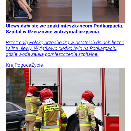
Ulewy dały się we znaki mieszkańcom Podkarpacia.
Szpital w Rzeszowie wstrzymał przyjęcia
Przez całą Polskę przechodzą w ostatnich dniach liczne
i silne ulewy. Wyjątkowo ciężko było na Podkarpaciu,
gdzie woda zalała pomieszczenia szpitalne.
Kraj
Pogoda
Życie