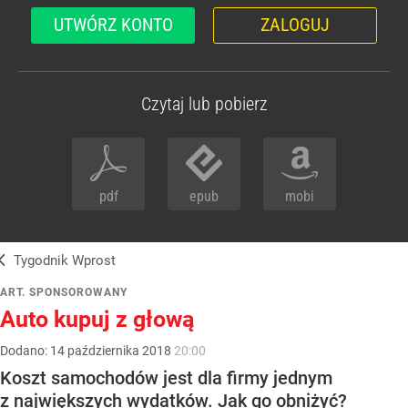
UTWÓRZ KONTO
ZALOGUJ
Czytaj lub pobierz
pdf
epub
mobi
Tygodnik Wprost
ART. SPONSOROWANY
Auto kupuj z głową
Dodano:
14
października
2018
20:00
Koszt samochodów jest dla firmy jednym
z największych wydatków. Jak go obniżyć?