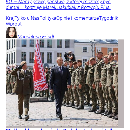
KO. – Mamy głowę państwa, z której możemy być
dumni – kontruje Marek Jakubiak z Rozwoju Plus.
Kraj
Tylko u Nas
Polityka
Opinie i komentarze
Tygodnik
Wprost
Magdalena
Frindt