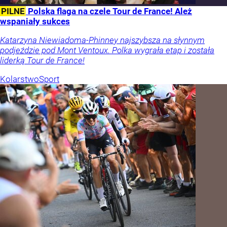
PILNE
Polska flaga na czele Tour de France! Ależ
wspaniały sukces
Katarzyna Niewiadoma-Phinney najszybsza na słynnym
podjeździe pod Mont Ventoux. Polka wygrała etap i została
liderką Tour de France!
Kolarstwo
Sport