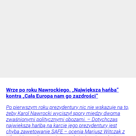
Wrze po roku Nawrockiego. „Największa hańba”
kontra „Cała Europa nam go zazdrości”
Po pierwszym roku prezydentury nic nie wskazuje na to,
żeby Karol Nawrocki wyciszył spory między dwoma
zwaśnionymi politycznymi obozami. – Dotychczas
największą hańbą na karcie jego prezydentury jest
chyba zawetowanie SAFE – ocenia Mariusz Witczak z