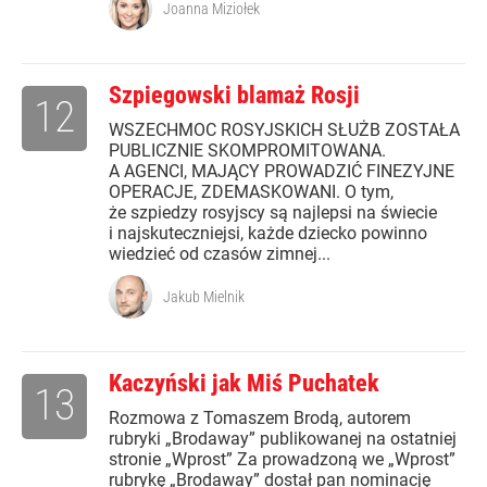
Joanna Miziołek
Szpiegowski blamaż Rosji
12
WSZECHMOC ROSYJSKICH SŁUŻB ZOSTAŁA
PUBLICZNIE SKOMPROMITOWANA.
A AGENCI, MAJĄCY PROWADZIĆ FINEZYJNE
OPERACJE, ZDEMASKOWANI. O tym,
że szpiedzy rosyjscy są najlepsi na świecie
i najskuteczniejsi, każde dziecko powinno
wiedzieć od czasów zimnej...
Jakub Mielnik
Kaczyński jak Miś Puchatek
13
Rozmowa z Tomaszem Brodą, autorem
rubryki „Brodaway” publikowanej na ostatniej
stronie „Wprost” Za prowadzoną we „Wprost”
rubrykę „Brodaway” dostał pan nominację