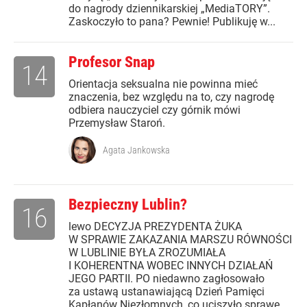
do nagrody dziennikarskiej „MediaTORY”.
Zaskoczyło to pana? Pewnie! Publikuję w...
Profesor Snap
14
Orientacja seksualna nie powinna mieć
znaczenia, bez względu na to, czy nagrodę
odbiera nauczyciel czy górnik mówi
Przemysław Staroń.
Agata Jankowska
Bezpieczny Lublin?
16
lewo DECYZJA PREZYDENTA ŻUKA
W SPRAWIE ZAKAZANIA MARSZU RÓWNOŚCI
W LUBLINIE BYŁA ZROZUMIAŁA
I KOHERENTNA WOBEC INNYCH DZIAŁAŃ
JEGO PARTII. PO niedawno zagłosowało
za ustawą ustanawiającą Dzień Pamięci
Kapłanów Niezłomnych, co uciszyło sprawę...