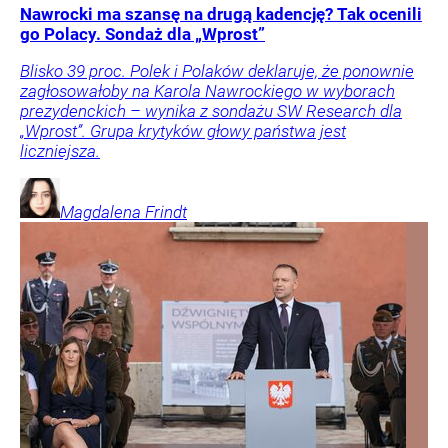
Nawrocki ma szansę na drugą kadencję? Tak ocenili
go Polacy. Sondaż dla „Wprost”
Blisko 39 proc. Polek i Polaków deklaruje, że ponownie
zagłosowałoby na Karola Nawrockiego w wyborach
prezydenckich – wynika z sondażu SW Research dla
„Wprost”. Grupa krytyków głowy państwa jest
liczniejsza.
Magdalena
Frindt