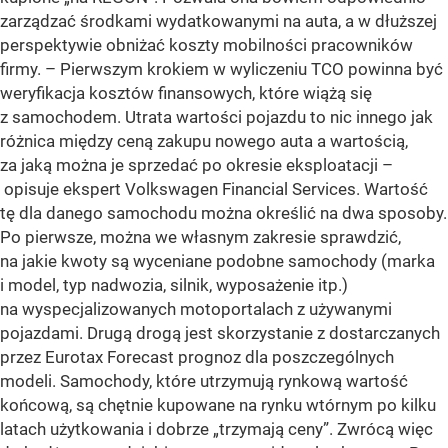
zarządzać środkami wydatkowanymi na auta, a w dłuższej
perspektywie obniżać koszty mobilności pracowników
firmy. – Pierwszym krokiem w wyliczeniu TCO powinna być
weryfikacja kosztów finansowych, które wiążą się
z samochodem. Utrata wartości pojazdu to nic innego jak
różnica między ceną zakupu nowego auta a wartością,
za jaką można je sprzedać po okresie eksploatacji –
opisuje ekspert Volkswagen Financial Services. Wartość
tę dla danego samochodu można określić na dwa sposoby.
Po pierwsze, można we własnym zakresie sprawdzić,
na jakie kwoty są wyceniane podobne samochody (marka
i model, typ nadwozia, silnik, wyposażenie itp.)
na wyspecjalizowanych motoportalach z używanymi
pojazdami. Drugą drogą jest skorzystanie z dostarczanych
przez Eurotax Forecast prognoz dla poszczególnych
modeli. Samochody, które utrzymują rynkową wartość
końcową, są chętnie kupowane na rynku wtórnym po kilku
latach użytkowania i dobrze „trzymają ceny”. Zwrócą więc