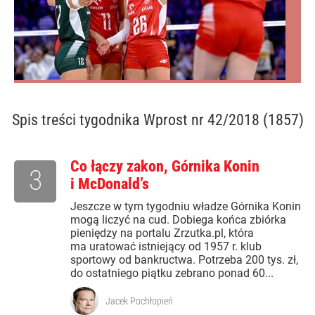
Spis treści
tygodnika Wprost nr 42/2018 (1857)
Co łączy zakon, Górnika Konin
3
i McDonald’s
Jeszcze w tym tygodniu władze Górnika Konin
mogą liczyć na cud. Dobiega końca zbiórka
pieniędzy na portalu Zrzutka.pl, która
ma uratować istniejący od 1957 r. klub
sportowy od bankructwa. Potrzeba 200 tys. zł,
do ostatniego piątku zebrano ponad 60...
Jacek Pochłopień