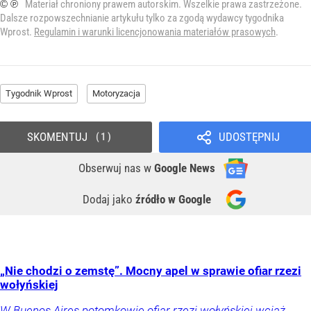
© ℗
Materiał chroniony prawem autorskim. Wszelkie prawa zastrzeżone.
Dalsze rozpowszechnianie artykułu tylko za zgodą wydawcy tygodnika
Wprost.
Regulamin i warunki licencjonowania materiałów prasowych
.
Tygodnik Wprost
Motoryzacja
SKOMENTUJ
UDOSTĘPNIJ
1
Obserwuj nas
w
Google News
Dodaj jako
źródło w Google
„Nie chodzi o zemstę”. Mocny apel w sprawie ofiar rzezi
wołyńskiej
W Buenos Aires potomkowie ofiar rzezi wołyńskiej wciąż