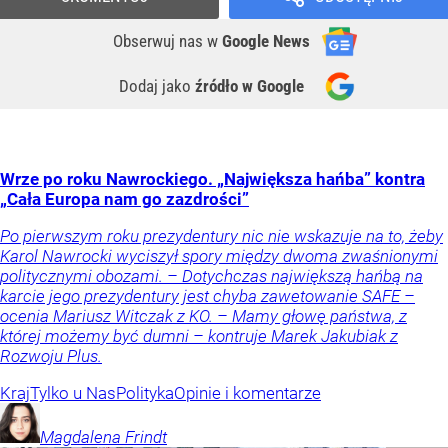
Obserwuj nas
w
Google News
Dodaj jako
źródło w Google
Wrze po roku Nawrockiego. „Największa hańba” kontra
„Cała Europa nam go zazdrości”
Po pierwszym roku prezydentury nic nie wskazuje na to, żeby
Karol Nawrocki wyciszył spory między dwoma zwaśnionymi
politycznymi obozami. – Dotychczas największą hańbą na
karcie jego prezydentury jest chyba zawetowanie SAFE –
ocenia Mariusz Witczak z KO. – Mamy głowę państwa, z
której możemy być dumni – kontruje Marek Jakubiak z
Rozwoju Plus.
Kraj
Tylko u Nas
Polityka
Opinie i komentarze
Magdalena
Frindt