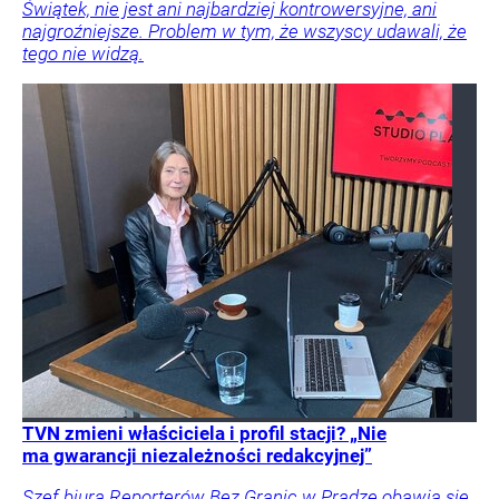
Świątek, nie jest ani najbardziej kontrowersyjne, ani
najgroźniejsze. Problem w tym, że wszyscy udawali, że
tego nie widzą.
TVN zmieni właściciela i profil stacji? „Nie
ma gwarancji niezależności redakcyjnej”
Szef biura Reporterów Bez Granic w Pradze obawia się