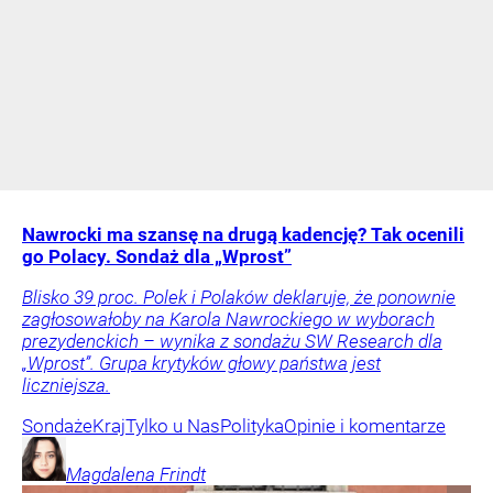
Nawrocki ma szansę na drugą kadencję? Tak ocenili
go Polacy. Sondaż dla „Wprost”
Blisko 39 proc. Polek i Polaków deklaruje, że ponownie
zagłosowałoby na Karola Nawrockiego w wyborach
prezydenckich – wynika z sondażu SW Research dla
„Wprost”. Grupa krytyków głowy państwa jest
liczniejsza.
Sondaże
Kraj
Tylko u Nas
Polityka
Opinie i komentarze
Magdalena
Frindt