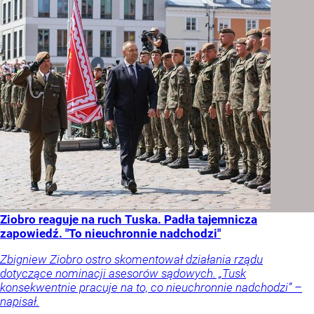
Ziobro reaguje na ruch Tuska. Padła tajemnicza
zapowiedź. "To nieuchronnie nadchodzi"
Zbigniew Ziobro ostro skomentował działania rządu
dotyczące nominacji asesorów sądowych. „Tusk
konsekwentnie pracuje na to, co nieuchronnie nadchodzi” –
napisał.