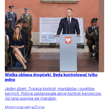
Wielka obława drogówki. Będą kontrolować tylko
jedno
Jeden dzień. Tysiące kontroli, mandatów i punktów
karnych. Policja zaplanowała akcję kontroli kierowców.
Od rana posypią się mandaty.
Motoryzacja
Kraj
Życie