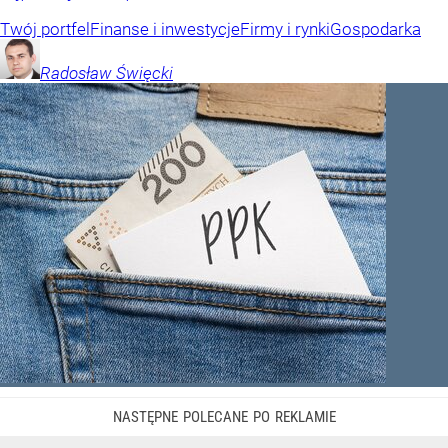
Twój portfel
Finanse i inwestycje
Firmy i rynki
Gospodarka
Radosław
Święcki