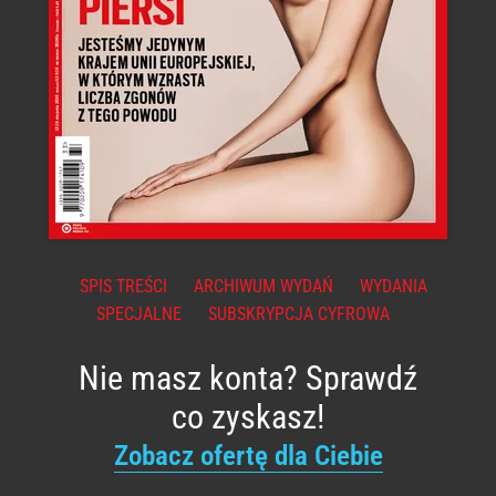
SPIS TREŚCI
ARCHIWUM WYDAŃ
WYDANIA
SPECJALNE
SUBSKRYPCJA CYFROWA
Nie masz konta? Sprawdź
co zyskasz!
Zobacz ofertę dla Ciebie