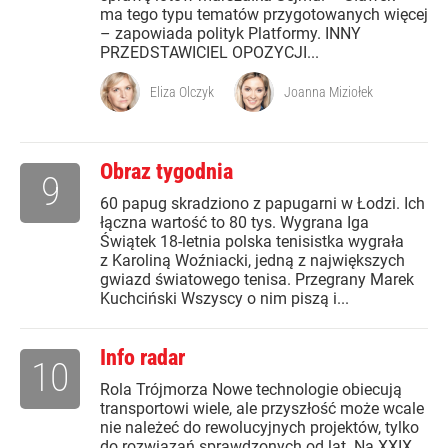
ma tego typu tematów przygotowanych więcej
– zapowiada polityk Platformy. INNY
PRZEDSTAWICIEL OPOZYCJI...
Eliza Olczyk
Joanna Miziołek
Obraz tygodnia
9
60 papug skradziono z papugarni w Łodzi. Ich
łączna wartość to 80 tys. Wygrana Iga
Świątek 18-letnia polska tenisistka wygrała
z Karoliną Woźniacki, jedną z największych
gwiazd światowego tenisa. Przegrany Marek
Kuchciński Wszyscy o nim piszą i...
Info radar
10
Rola Trójmorza Nowe technologie obiecują
transportowi wiele, ale przyszłość może wcale
nie należeć do rewolucyjnych projektów, tylko
do rozwiązań sprawdzonych od lat. Na XXIX