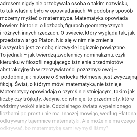
adresem nigdy nie przebywała osoba o takim nazwisku,
to tak właśnie było w opowiadaniach. W podobny sposób
możemy myśleć o matematyce. Matematyka opowiada
bowiem historie: o liczbach, figurach geometrycznych
i różnych innych rzeczach. O świecie, który wygląda tak, jak
przedstawiał go Platon. Nic się w nim nie zmienia
i wszystko jest ze sobą niezwykle logicznie powiązane.
To jednak – jak twierdzą zwolennicy nominalizmu, czyli
kierunku w filozofii negującego istnienie przedmiotów
abstrakcyjnych w rzeczywistości pozazmysłowej –
podobnie jak historie o Sherlocku Holmesie, jest zwyczajną
fikcją. Świat, o którym mówi matematyka, nie istnieje.
Matematycy opowiadają o czymś nieistniejącym, takim jak
liczby czy trójkąty. Jedyne, co istnieje, to przedmioty, które
widzimy wokół siebie. Oddzielnego świata wypełnionego
liczbami po prostu nie ma. Inaczej mówiąc, według Platona
odkrywamy tajemnice matematyki. Ale może nie ma czego
odkrywać, bo matematykę sami wymyśliliśmy?