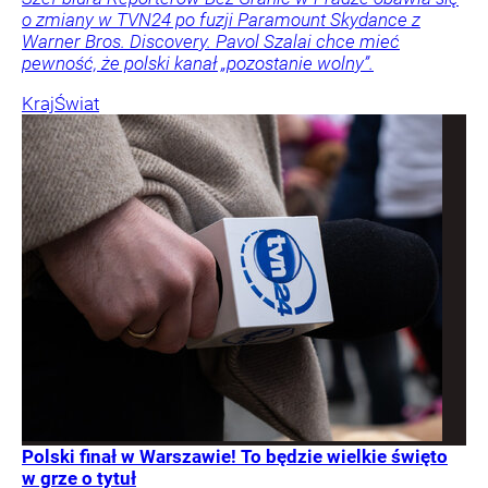
o zmiany w TVN24 po fuzji Paramount Skydance z
Warner Bros. Discovery. Pavol Szalai chce mieć
pewność, że polski kanał „pozostanie wolny”.
Kraj
Świat
Polski finał w Warszawie! To będzie wielkie święto
w grze o tytuł