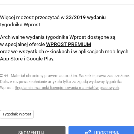
Więcej możesz przeczytać w
33/2019 wydaniu
tygodnika Wprost
.
Archiwalne wydania tygodnika Wprost dostępne są
w specjalnej ofercie
WPROST PREMIUM
oraz we wszystkich e-kioskach i w aplikacjach mobilnych
App Store
i
Google Play
.
© ℗
Materiał chroniony prawem autorskim. Wszelkie prawa zastrzeżone.
Dalsze rozpowszechnianie artykułu tylko za zgodą wydawcy tygodnika
Wprost.
Regulamin i warunki licencjonowania materiałów prasowych
.
Tygodnik Wprost
SKOMENTUJ
UDOSTĘPNIJ