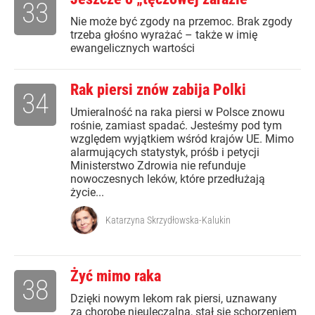
33
Nie może być zgody na przemoc. Brak zgody
trzeba głośno wyrażać – także w imię
ewangelicznych wartości
Rak piersi znów zabija Polki
34
Umieralność na raka piersi w Polsce znowu
rośnie, zamiast spadać. Jesteśmy pod tym
względem wyjątkiem wśród krajów UE. Mimo
alarmujących statystyk, próśb i petycji
Ministerstwo Zdrowia nie refunduje
nowoczesnych leków, które przedłużają
życie...
Katarzyna Skrzydłowska-Kalukin
Żyć mimo raka
38
Dzięki nowym lekom rak piersi, uznawany
za chorobę nieuleczalną, stał się schorzeniem