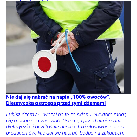
Nie daj się nabrać na napis „100% owoców”.
Dietetyczka ostrzega przed tymi dżemami
Lubisz dżemy? Uważaj na te ze sklepu. Niektóre mogą
cię mocno rozczarować. Ostrzega przed nimi znana
dietetyczka i bezlitośnie obnaża triki stosowane przez
producentów. Nie daj się nabrać, będąc na zakupach.