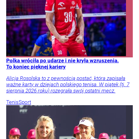
Polka wróciła po udarze i nie kryła wzruszenia.
To koniec pięknej kariery
Alicja Rosolska to z pewnością postać, która zapisała
ważne karty w dziejach polskiego tenisa. W piątek (tj. 7
sierpnia 2026 roku) rozegrała swój ostatni mecz.
Tenis
Sport