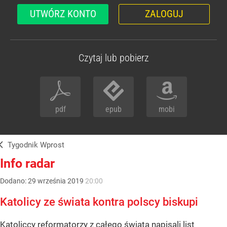
UTWÓRZ KONTO
ZALOGUJ
Czytaj lub pobierz
pdf
epub
mobi
Tygodnik Wprost
Info radar
Dodano:
29
września
2019
20:00
Katolicy ze świata kontra polscy biskupi
Katoliccy reformatorzy z całego świata napisali list