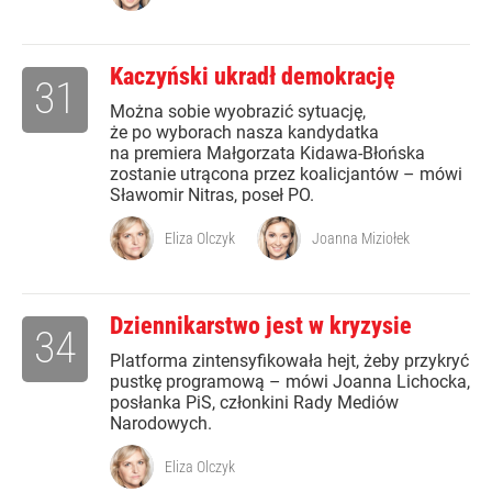
Kaczyński ukradł demokrację
31
Można sobie wyobrazić sytuację,
że po wyborach nasza kandydatka
na premiera Małgorzata Kidawa-Błońska
zostanie utrącona przez koalicjantów – mówi
Sławomir Nitras, poseł PO.
Eliza Olczyk
Joanna Miziołek
Dziennikarstwo jest w kryzysie
34
Platforma zintensyfikowała hejt, żeby przykryć
pustkę programową – mówi Joanna Lichocka,
posłanka PiS, członkini Rady Mediów
Narodowych.
Eliza Olczyk