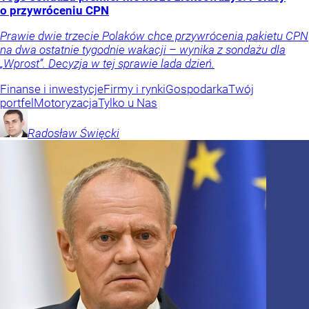
o przywróceniu CPN
Prawie dwie trzecie Polaków chce przywrócenia pakietu CPN
na dwa ostatnie tygodnie wakacji – wynika z sondażu dla
„Wprost”. Decyzja w tej sprawie lada dzień.
Finanse i inwestycje
Firmy i rynki
Gospodarka
Twój
portfel
Motoryzacja
Tylko u Nas
Radosław
Święcki