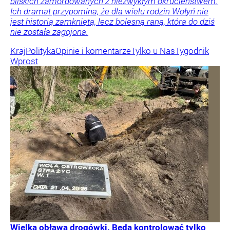
bliskich zamordowanych z niezwykłym okrucieństwem.
Ich dramat przypomina, że dla wielu rodzin Wołyń nie
jest historią zamkniętą, lecz bolesną raną, która do dziś
nie została zagojona.
Kraj
Polityka
Opinie i komentarze
Tylko u Nas
Tygodnik
Wprost
Wielka obława drogówki. Będą kontrolować tylko