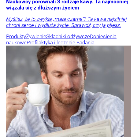
Naukowcy porównali 3 rodzaje kawy. Ta najmocniej
wiązała się z dłuższym życiem
Myślisz, że to zwykła „mała czarna”? Ta kawa najsilniej
chroni serce i wydłuża życie. Sprawdź, czy ją pijesz.
Produkty
Żywienie
Składniki odżywcze
Doniesienia
naukowe
Profilaktyka i leczenie
Badania