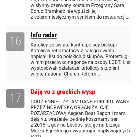
w słynny czerwony kostium Przegrany Sara
Boruc Bramkarz nie wpuścił jej
z czteromiesięcznym synkiem do restauracji...
Info radar
16
Katolicy ze świata kontra polscy biskupi
Katoliccy reformatorzy z całego świata
napisali list do polskich biskupów. Protestują
w nim przeciwko nagonce na osoby LGBT. List
wystosowali działacze katoliccy skupieni
w International Church Reform...
Déją vu z greckich wysp
17
CODZIENNIE CZYTAM DANE PUBLIKO- WANE
PRZEZ NORWESKĄ ORGANIZA- CJĘ
POZARZĄDOWĄ Aegean Boat Report i mam
déją vu, wrażenie, że śnię koszmarny sen
z 2015 r., gdy na Lesbos, stojąc na brzegu
Morza Egejskiego i wypatrując napływających
łodzi,...