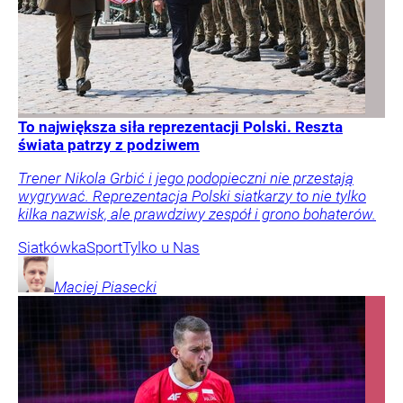
To największa siła reprezentacji Polski. Reszta
świata patrzy z podziwem
Trener Nikola Grbić i jego podopieczni nie przestają
wygrywać. Reprezentacja Polski siatkarzy to nie tylko
kilka nazwisk, ale prawdziwy zespół i grono bohaterów.
Siatkówka
Sport
Tylko u Nas
Maciej
Piasecki