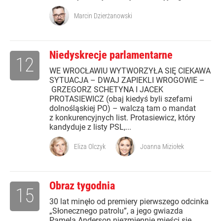
Marcin Dzierżanowski
Niedyskrecje parlamentarne
12
WE WROCŁAWIU WYTWORZYŁA SIĘ CIEKAWA
SYTUACJA – DWAJ ZAPIEKLI WROGOWIE –
GRZEGORZ SCHETYNA I JACEK
PROTASIEWICZ (obaj kiedyś byli szefami
dolnośląskiej PO) – walczą tam o mandat
z konkurencyjnych list. Protasiewicz, który
kandyduje z listy PSL,...
Eliza Olczyk
Joanna Miziołek
Obraz tygodnia
15
30 lat minęło od premiery pierwszego odcinka
„Słonecznego patrolu”, a jego gwiazda
Pamela Anderson niezmiennie mieści się