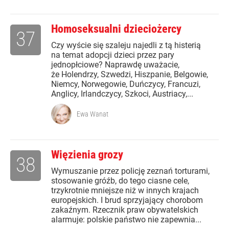
Homoseksualni dzieciożercy
37
Czy wyście się szaleju najedli z tą histerią
na temat adopcji dzieci przez pary
jednopłciowe? Naprawdę uważacie,
że Holendrzy, Szwedzi, Hiszpanie, Belgowie,
Niemcy, Norwegowie, Duńczycy, Francuzi,
Anglicy, Irlandczycy, Szkoci, Austriacy,...
Ewa Wanat
Więzienia grozy
38
Wymuszanie przez policję zeznań torturami,
stosowanie gróźb, do tego ciasne cele,
trzykrotnie mniejsze niż w innych krajach
europejskich. I brud sprzyjający chorobom
zakaźnym. Rzecznik praw obywatelskich
alarmuje: polskie państwo nie zapewnia...