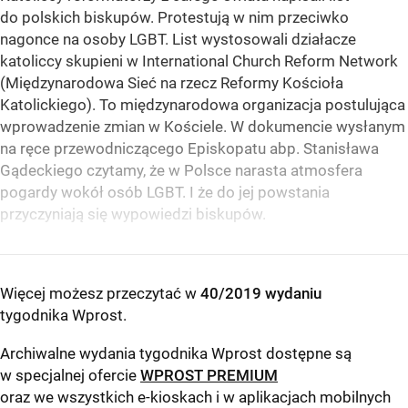
do polskich biskupów. Protestują w nim przeciwko
nagonce na osoby LGBT. List wystosowali działacze
katoliccy skupieni w International Church Reform Network
(Międzynarodowa Sieć na rzecz Reformy Kościoła
Katolickiego). To międzynarodowa organizacja postulująca
wprowadzenie zmian w Kościele. W dokumencie wysłanym
na ręce przewodniczącego Episkopatu abp. Stanisława
Gądeckiego czytamy, że w Polsce narasta atmosfera
pogardy wokół osób LGBT. I że do jej powstania
przyczyniają się wypowiedzi biskupów.
Więcej możesz przeczytać w
40/2019 wydaniu
tygodnika Wprost
.
Archiwalne wydania tygodnika Wprost dostępne są
w specjalnej ofercie
WPROST PREMIUM
oraz we wszystkich e-kioskach i w aplikacjach mobilnych