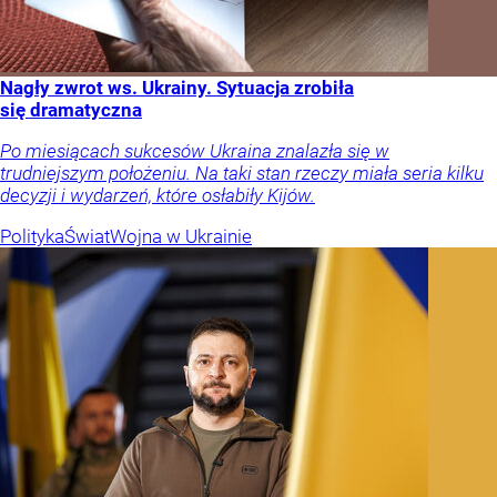
Nagły zwrot ws. Ukrainy. Sytuacja zrobiła
się dramatyczna
Po miesiącach sukcesów Ukraina znalazła się w
trudniejszym położeniu. Na taki stan rzeczy miała seria kilku
decyzji i wydarzeń, które osłabiły Kijów.
Polityka
Świat
Wojna w Ukrainie