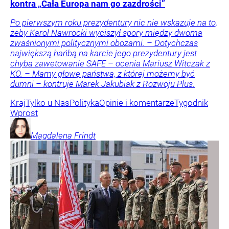
kontra „Cała Europa nam go zazdrości”
Po pierwszym roku prezydentury nic nie wskazuje na to,
żeby Karol Nawrocki wyciszył spory między dwoma
zwaśnionymi politycznymi obozami. – Dotychczas
największą hańbą na karcie jego prezydentury jest
chyba zawetowanie SAFE – ocenia Mariusz Witczak z
KO. – Mamy głowę państwa, z której możemy być
dumni – kontruje Marek Jakubiak z Rozwoju Plus.
Kraj
Tylko u Nas
Polityka
Opinie i komentarze
Tygodnik
Wprost
Magdalena
Frindt