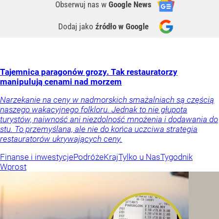
Obserwuj nas
w
Google News
Dodaj jako
źródło w Google
Tajemnica paragonów grozy. Tak restauratorzy
manipulują cenami nad morzem
Narzekanie na ceny w nadmorskich smażalniach są częścią
naszego wakacyjnego folkloru. Jednak to nie głupota
turystów, naiwność ani niezdolność mnożenia i dodawania do
stu. To przemyślana, ale nie do końca uczciwa strategia
restauratorów ukrywających ceny.
Finanse i inwestycje
Podróże
Kraj
Tylko u Nas
Tygodnik
Wprost