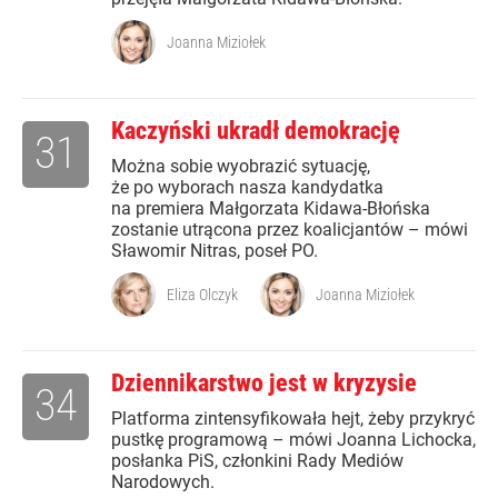
Joanna Miziołek
Kaczyński ukradł demokrację
31
Można sobie wyobrazić sytuację,
że po wyborach nasza kandydatka
na premiera Małgorzata Kidawa-Błońska
zostanie utrącona przez koalicjantów – mówi
Sławomir Nitras, poseł PO.
Eliza Olczyk
Joanna Miziołek
Dziennikarstwo jest w kryzysie
34
Platforma zintensyfikowała hejt, żeby przykryć
pustkę programową – mówi Joanna Lichocka,
posłanka PiS, członkini Rady Mediów
Narodowych.