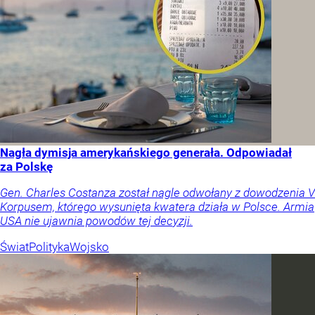
Nagła dymisja amerykańskiego generała. Odpowiadał
za Polskę
Gen. Charles Costanza został nagle odwołany z dowodzenia V
Korpusem, którego wysunięta kwatera działa w Polsce. Armia
USA nie ujawnia powodów tej decyzji.
Świat
Polityka
Wojsko