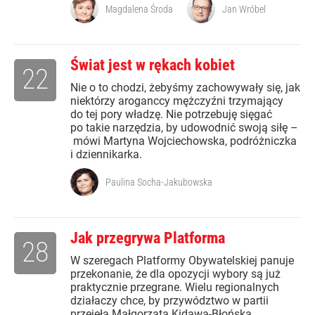
Magdalena Środa
Jan Wróbel
Świat jest w rękach kobiet
22
Nie o to chodzi, żebyśmy zachowywały się, jak
niektórzy aroganccy mężczyźni trzymający
do tej pory władzę. Nie potrzebuję sięgać
po takie narzędzia, by udowodnić swoją siłę –
mówi Martyna Wojciechowska, podróżniczka
i dziennikarka.
Paulina Socha-Jakubowska
Jak przegrywa Platforma
28
W szeregach Platformy Obywatelskiej panuje
przekonanie, że dla opozycji wybory są już
praktycznie przegrane. Wielu regionalnych
działaczy chce, by przywództwo w partii
przejęła Małgorzata Kidawa-Błońska.