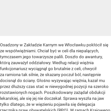
Osadzony w Zakładzie Karnym we Włocławku pokłócił się
ze współwięźniami. Chciał być w celi dla niepalących,
tymczasem jego towarzysze palili. Doszło do awantury,
którą zauważył oddziałowy. Według relacji więźnia
funkcjonariusz wyciągnął go brutalnie z celi, chwycił
za ramiona tak silnie, że skazany poczuł ból, następnie
docisnął do ściany. Głośno wyzywając więźnia, kazał mu
przez dłuższy czas stać w niewygodnej pozycji na szeroko
rozstawionych nogach. Poszkodowany zażądał obdukcji
lekarskiej, ale się jej nie doczekał. Sprawa wyszła na jaw
tylko dlatego, że w więzieniu pojawiła się delegacja
rzecznika praw obywatelskich (RPO). W ramach Krajowego