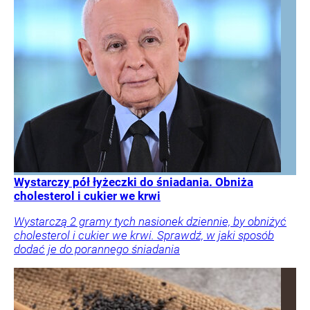
Wystarczy pół łyżeczki do śniadania. Obniża
cholesterol i cukier we krwi
Wystarczą 2 gramy tych nasionek dziennie, by obniżyć
cholesterol i cukier we krwi. Sprawdź, w jaki sposób
dodać je do porannego śniadania