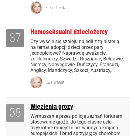
Eliza Olczyk
Homoseksualni dzieciożercy
37
Czy wyście się szaleju najedli z tą histerią
na temat adopcji dzieci przez pary
jednopłciowe? Naprawdę uważacie,
że Holendrzy, Szwedzi, Hiszpanie, Belgowie,
Niemcy, Norwegowie, Duńczycy, Francuzi,
Anglicy, Irlandczycy, Szkoci, Austriacy,...
Ewa Wanat
Więzienia grozy
38
Wymuszanie przez policję zeznań torturami,
stosowanie gróźb, do tego ciasne cele,
trzykrotnie mniejsze niż w innych krajach
europejskich. I brud sprzyjający chorobom