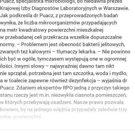
Puacz, specjalistka mikrobiologii, do niedawna prezes
Krajowej Izby Diagnostów Laboratoryjnych w Warszawie.
Jak podkreśla dr Puacz, z przeprowadzonych badań
wynika, że liczba mikroorganizmów przypadających
na metr kwadratowy powierzchni mieszkalnej
w przebadanej celi przekracza wszelkie dopuszczalne
normy. – Problemem jest obecność bakterii jelitowych,
zwanych też kałowymi – tłumaczy lekarka. – Nie powinno
ich być w ogóle, tymczasem występują one w ogromnej
ilości. Innymi słowy – najwyraźniej dawno tam nikt
nie sprzątał, potrzebna jest tam szczotka, woda i mydło,
a w toalecie zapewne również dezynfekcja – wyjaśnia dr
Puacz. Zdaniem ekspertów RPO jedną z przyczyn takiego
stanu rzeczy jest m.in. niezwykła ciasnota pomieszczeń,
w których przebywają osadzeni. Nasze prawo pozwala
bowiem, by na jednego więźnia przypadały zaledwie trzy
mkw. powierzchni.