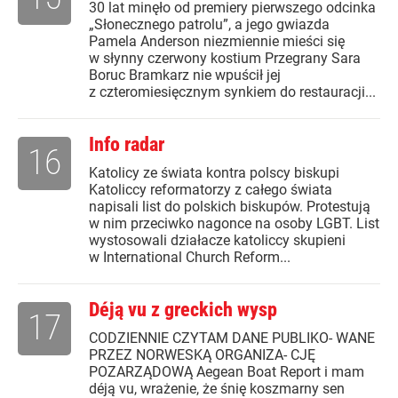
30 lat minęło od premiery pierwszego odcinka
„Słonecznego patrolu”, a jego gwiazda
Pamela Anderson niezmiennie mieści się
w słynny czerwony kostium Przegrany Sara
Boruc Bramkarz nie wpuścił jej
z czteromiesięcznym synkiem do restauracji...
Info radar
16
Katolicy ze świata kontra polscy biskupi
Katoliccy reformatorzy z całego świata
napisali list do polskich biskupów. Protestują
w nim przeciwko nagonce na osoby LGBT. List
wystosowali działacze katoliccy skupieni
w International Church Reform...
Déją vu z greckich wysp
17
CODZIENNIE CZYTAM DANE PUBLIKO- WANE
PRZEZ NORWESKĄ ORGANIZA- CJĘ
POZARZĄDOWĄ Aegean Boat Report i mam
déją vu, wrażenie, że śnię koszmarny sen