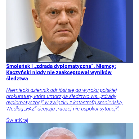
Smoleńsk i „zdrada dyplomatyczna”. Niemcy:
Kaczyński nigdy nie zaakceptował wyników
śledztwa
Niemiecki dziennik odniósł się do wyroku polskiej
prokuratury, która umorzyła śledztwo ws. „zdrady
dyplomatycznej” w związku z katastrofą smoleńską.
Według „FAZ” decyzja „raczej nie uspokoi sytuacji”.
Świat
Kraj