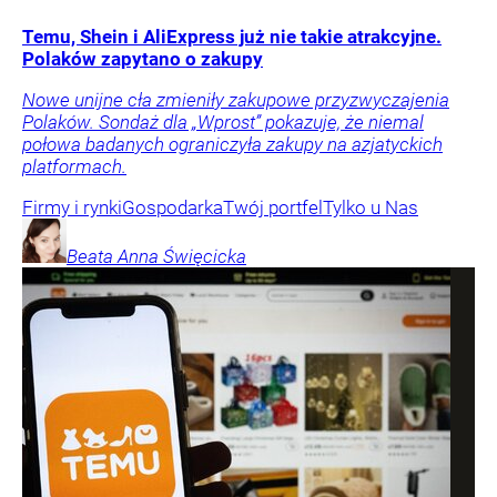
Temu, Shein i AliExpress już nie takie atrakcyjne.
Polaków zapytano o zakupy
Nowe unijne cła zmieniły zakupowe przyzwyczajenia
Polaków. Sondaż dla „Wprost” pokazuje, że niemal
połowa badanych ograniczyła zakupy na azjatyckich
platformach.
Firmy i rynki
Gospodarka
Twój portfel
Tylko u Nas
Beata Anna
Święcicka