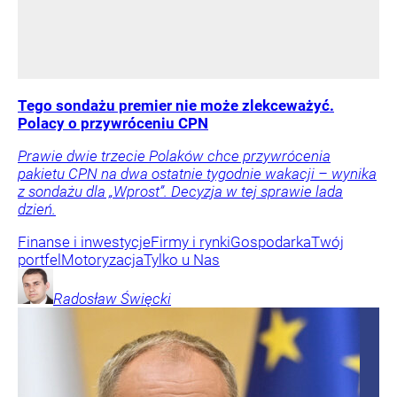
Tego sondażu premier nie może zlekceważyć.
Polacy o przywróceniu CPN
Prawie dwie trzecie Polaków chce przywrócenia
pakietu CPN na dwa ostatnie tygodnie wakacji – wynika
z sondażu dla „Wprost”. Decyzja w tej sprawie lada
dzień.
Finanse i inwestycje
Firmy i rynki
Gospodarka
Twój
portfel
Motoryzacja
Tylko u Nas
Radosław
Święcki