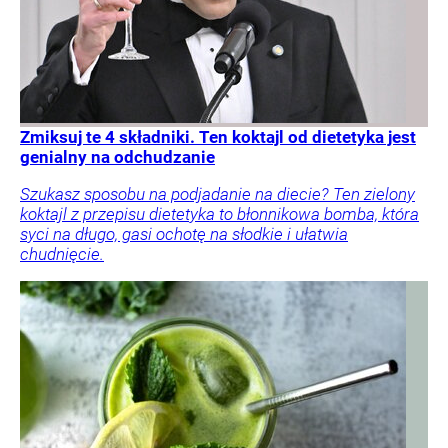
Zmiksuj te 4 składniki. Ten koktajl od dietetyka jest
genialny na odchudzanie
Szukasz sposobu na podjadanie na diecie? Ten zielony
koktajl z przepisu dietetyka to błonnikowa bomba, która
syci na długo, gasi ochotę na słodkie i ułatwia
chudnięcie.