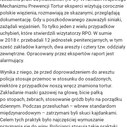
Mechanizmu Prewencji Tortur eksperci wizytują corocznie
polskie więzienia, rozmawiają ze skazanymi, przeglądają
dokumentację. Gdy u poszkodowanego zauważyli siniaki,
zażądali wyjaśnień. To tylko jeden z wielu przypadków
uchybień, które stwierdzili wizytatorzy RPO. W sumie
w 2018 r. przebadali 12 jednostek penitencjarnych, w tym
sześć zakładów karnych, dwa areszty i cztery tzw. oddziały
zewnętrzne. Opracowany przez ekspertów raport jest
alarmujący.
Wynika z niego, że przed doprowadzeniem do aresztu
policja stosuje przemoc w stosunku do osadzonych,
niektóre z przypadków noszą wręcz znamiona tortur.
Zakładanie maski gazowej na głowę, bicie pałką
po stopach, żebrach, stosowanie gróźb było na porządku
dziennym. Podczas przesłuchań – wbrew standardom
międzynarodowym – zatrzymani byli skuci kajdankami.
Celem tych praktyk było najczęściej wymuszanie
przyznania się do winy. Policjanci stosują takie praktyki,