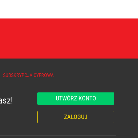
SUBSKRYPCJA CYFROWA
UTWÓRZ KONTO
asz!
ZALOGUJ