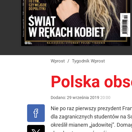
Wprost
/
Tygodnik Wprost
Polska obs
Dodano:
29
września
2019
20:00
Nie po raz pierwszy prezydent Fra
dla zagranicznych studentów na So
określił mianem „jadowitej”. Domag