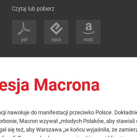
Czytaj lub pobierz
pdf
epub
mobi
esja Macrona
ncji nawołuje do manifestacji przeciwko Polsce. Dokładn
rbonie, Macron wzywał „młodych Polaków, aby stawiali o
ał się też, aby Warszawa „w końcu wyjaśniła, że zamierza