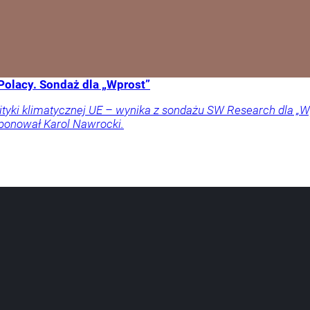
Polacy. Sondaż dla „Wprost”
lityki klimatycznej UE – wynika z sondażu SW Research dla „Wp
oponował Karol Nawrocki.