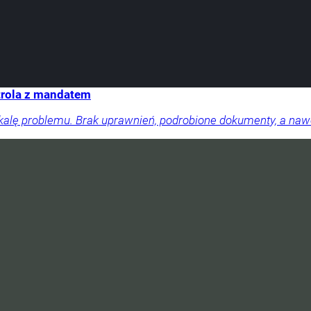
trola z mandatem
skalę problemu. Brak uprawnień, podrobione dokumenty, a na