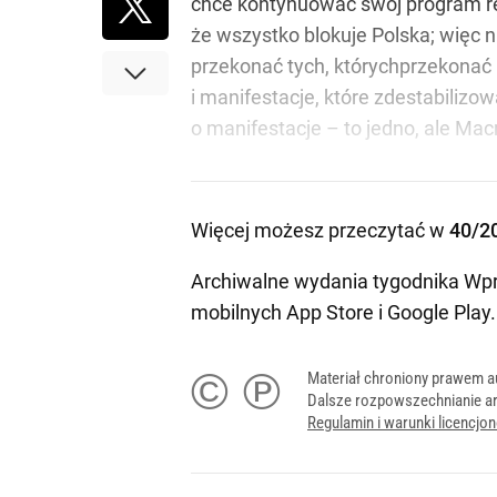
chce kontynuować swój program ref
że wszystko blokuje Polska; więc 
przekonać tych, którychprzekonać n
i manifestacje, które zdestabilizow
o manifestacje – to jedno, ale Ma
Więcej możesz przeczytać w
40/2
Archiwalne wydania tygodnika Wpr
mobilnych
App Store
i
Google Play
.
© ℗
Materiał chroniony prawem a
Dalsze rozpowszechnianie ar
Regulamin i warunki licencj