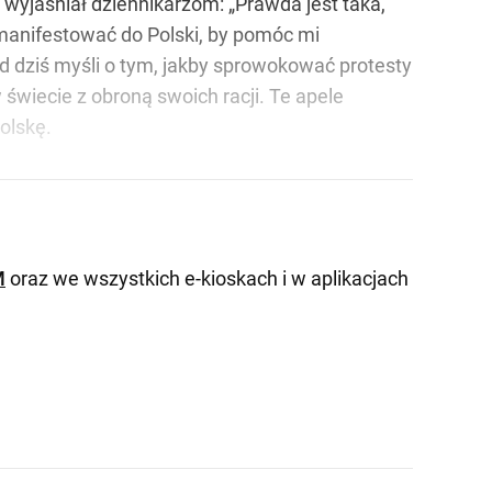
wyjaśniał dziennikarzom: „Prawda jest taka,
 manifestować do Polski, by pomóc mi
od dziś myśli o tym, jakby sprowokować protesty
 świecie z obroną swoich racji. Te apele
olskę.
M
oraz we wszystkich e-kioskach i w aplikacjach