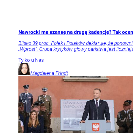
Nawrocki ma szansę na drugą kadencję? Tak oceni
Blisko 39 proc. Polek i Polaków deklaruje, że pon
„Wprost”. Grupa krytyków głowy państwa jest liczniej
Tylko u Nas
Magdalena
Frindt