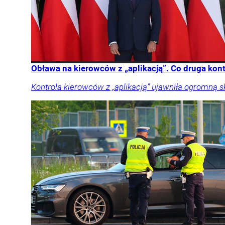
Obława na kierowców z „aplikacją”. Co druga kon
Kontrola kierowców z „aplikacją” ujawniła ogromną 