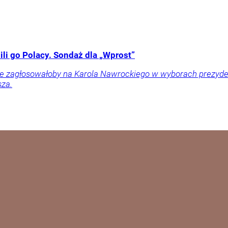
li go Polacy. Sondaż dla „Wprost”
ownie zagłosowałoby na Karola Nawrockiego w wyborach prezy
sza.