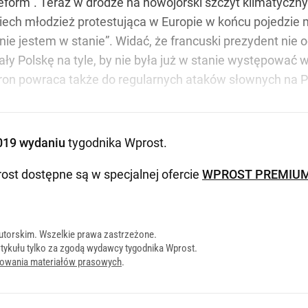
orm”. Teraz w drodze na nowojorski szczyt klimatyczny 
niech młodzież protestująca w Europie w końcu pojedzie
ie jestem w stanie”. Widać, że francuski prezydent nie 
ały Polskę na tyle, by nie była już w stanie występować w
cron powraca także do regularnych ataków słownych na P
019 wydaniu
tygodnika Wprost
.
ost dostępne są w specjalnej ofercie
WPROST PREMIU
utorskim. Wszelkie prawa zastrzeżone.
tykułu tylko za zgodą wydawcy tygodnika Wprost.
onowania materiałów prasowych
.