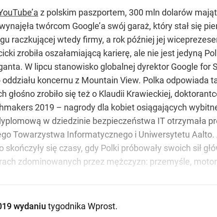
YouTube’a
z polskim paszportem, 300 mln dolarów majątk
 wynajęła twórcom Google’a swój garaż, który stał się pi
u raczkującej wtedy firmy, a rok później jej wiceprezes
cki zrobiła oszałamiającą karierę, ale nie jest jedyną Po
anta. W lipcu stanowisko globalnej dyrektor Google for 
oddziału koncernu z Mountain View. Polka odpowiada ta
h głośno zrobiło się też o Klaudii Krawieckiej, doktoran
makers 2019 – nagrody dla kobiet osiągających wybitne
 dyplomową w dziedzinie bezpieczeństwa IT otrzymała p
ego Towarzystwa Informatycznego i Uniwersytetu Aalto. 
 skończyły się czasy, gdy Polki próbowały swoich sił gł
arach zdominowanych przez mężczyzn: przemyśle, motor
019 wydaniu
tygodnika Wprost
.