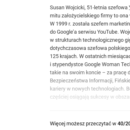
Susan Wojcicki, 51-letnia szefowa
mitu założycielskiego firmy to ona
W 1999 r. została szefem marketing
do Google’a serwisu YouTube. Wojci
w strukturach technologicznego gig
dotychczasowa szefowa polskiego 
125 krajach. W ostatnich miesiącac
i stypendystce Google Woman Tech
takie na swoim koncie – za pracę
Bezpieczeństwa Informacji, Fiński
kariery w nowych technologiach. Bo
częściej osiągają sukcesy w obsz
Więcej możesz przeczytać w
40/2