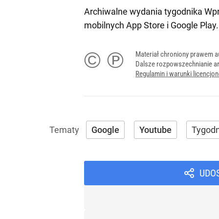
Archiwalne wydania tygodnika Wpr
mobilnych
App Store
i
Google Play
.
© ℗
Materiał chroniony prawem a
Dalsze rozpowszechnianie ar
Regulamin i warunki licencj
Google
Youtube
Tygodn
UDO