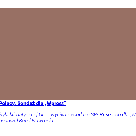
Polacy. Sondaż dla „Wprost”
lityki klimatycznej UE – wynika z sondażu SW Research dla „Wp
oponował Karol Nawrocki.