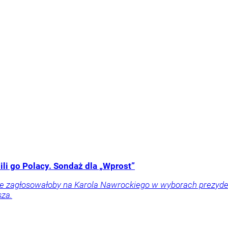
li go Polacy. Sondaż dla „Wprost”
ownie zagłosowałoby na Karola Nawrockiego w wyborach prezy
sza.