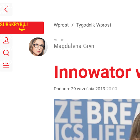
PRZEJDŹ
Udostępnij
0
Skomentuj
NA
WPROST
STRONĘ
GŁÓWNĄ
SUBSKRYBUJ
Wprost
/
Tygodnik Wprost
ZALOGUJ
Autor:
Magdalena Gryn
SZUKAJ
MENU
Innowator 
Dodano:
29
września
2019
20:00