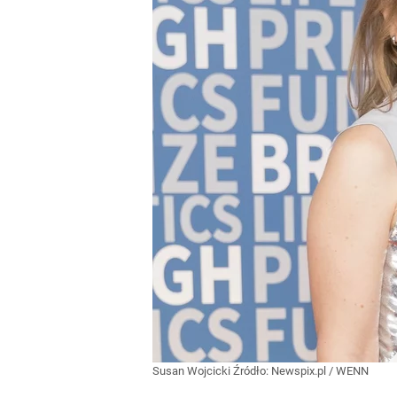
Susan Wojcicki
Źródło:
Newspix.pl
/
WENN