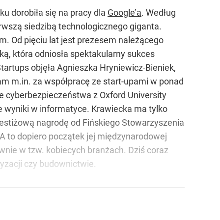
u dorobiła się na pracy dla
Google’a
. Według
erwszą siedzibą technologicznego giganta.
em. Od pięciu lat jest prezesem należącego
lką, która odniosła spektakularny sukces
Startups objęła Agnieszka Hryniewicz-Bieniek,
m m.in. za współpracę ze start-upami w ponad
tce cyberbezpieczeństwa z Oxford University
 wyniki w informatyce. Krawiecka ma tylko
restiżową nagrodę od Fińskiego Stowarzyszenia
A to dopiero początek jej międzynarodowej
ównie w tzw. kobiecych branżach. Dziś coraz
yzacji czy budownictwie.